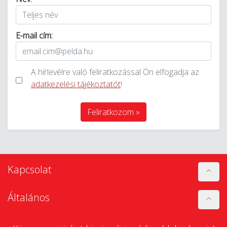
E-mail cím:
A hírlevélre való feliratkozással Ön elfogadja az
adatkezelési tájékoztatót
!
Feliratkozom »
Kapcsolat
Általános