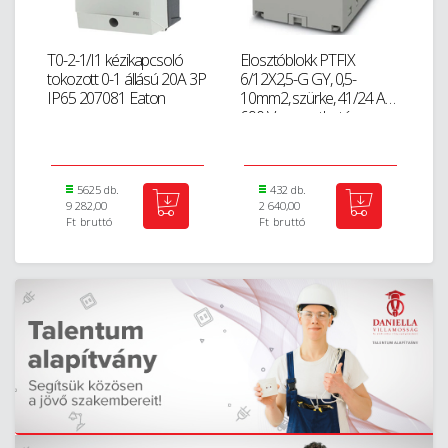
T0-2-1/I1 kézikapcsoló
Elosztóblokk PTFIX
E
tokozott 0-1 állású 20A 3P
6/12X2,5-G GY, 0,5-
Ea
IP65 207081 Eaton
10mm2, szürke, 41/24 A
cs
690 V ragasztható,...
tol
5625 db.
432 db.
9 282,00
2 640,00
Ft
bruttó
Ft
bruttó