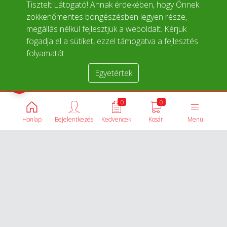
Tisztelt Látogató! Annak érdekében, hogy Önnek
zökkenőmentes böngészésben legyen része,
megállás nélkül fejlesztjük a weboldalt. Kérjük
fogadja el a sütiket, ezzel támogatva a fejlesztés
folyamatát.
Egyetértek
Termékek összehasonlítása
0
0
Honlap
Bejelentkezés
Kedvencek
Kosár
Menü