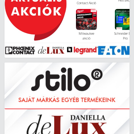
Heti akció
Contact Akció
Milwaukee
Schneider Eas
akció
Pro
villanyszerelő
csomag