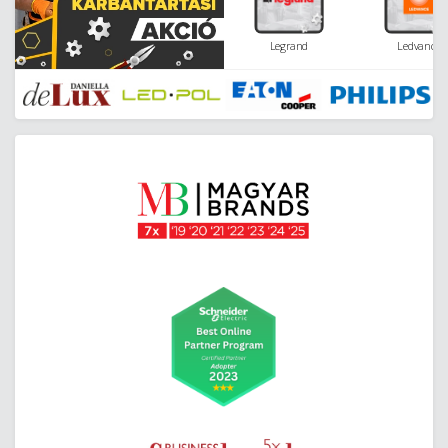
Legrand
Ledvance