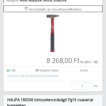
Kategória:
Vésők, kalapácsok, beütők, lyukasztók
Hozzáadás az összehasonlításhoz
8 268,00 Ft
bruttó / db.
9 db.
Központi raktár
24 óra
Tekintse meg 42 telephelyünk készletét
db.
HAUPA 180506 tömszelence.kivágó Pg16 csavarral
kompletten