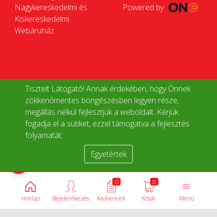
Nagykereskedelmi és
Powered by
Kiskereskedelmi
Webáruház
Tisztelt Látogató! Annak érdekében, hogy Önnek
zökkenőmentes böngészésben legyen része,
megállás nélkül fejlesztjük a weboldalt. Kérjük
fogadja el a sütiket, ezzel támogatva a fejlesztés
folyamatát.
Egyetértek
Termékek összehasonlítása
0
0
Honlap
Bejelentkezés
Kedvencek
Kosár
Menü