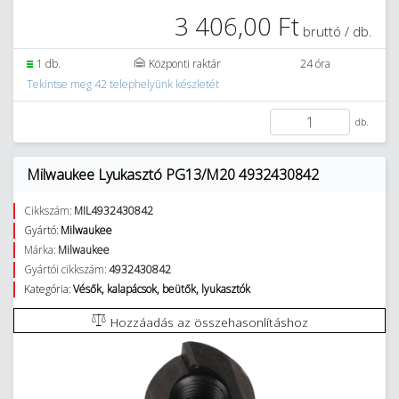
3 406,00 Ft
bruttó / db.
1 db.
Központi raktár
24 óra
Tekintse meg 42 telephelyünk készletét
db.
Milwaukee Lyukasztó PG13/M20 4932430842
Cikkszám:
MIL4932430842
Gyártó:
Milwaukee
Márka:
Milwaukee
Gyártói cikkszám:
4932430842
Kategória:
Vésők, kalapácsok, beütők, lyukasztók
Hozzáadás az összehasonlításhoz