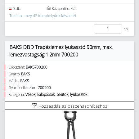
0 db.
Központi raktár
Tekintse meg 42 telephelyünk készletét
db.
BAKS DBD Trapézlemez lyukasztó 90mm, max.
lemezvastagság 1,2mm 700200
Cikkszám:
BAKS700200
Gyártó:
BAKS
Márka:
BAKS
Gyártói cikkszám:
700200
Kategória:
Vésők, kalapácsok, beütők, lyukasztók
Hozzáadás az összehasonlításhoz