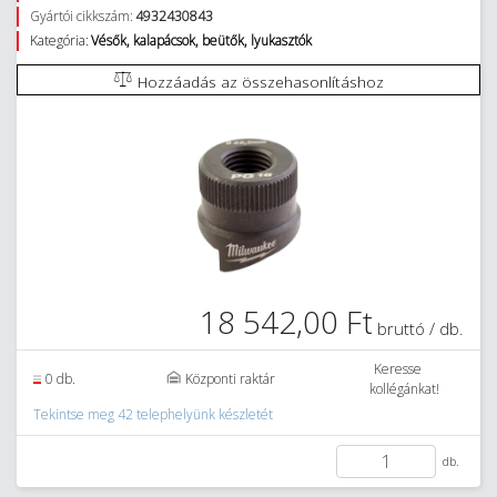
Gyártói cikkszám:
4932430843
Kategória:
Vésők, kalapácsok, beütők, lyukasztók
Hozzáadás az összehasonlításhoz
18 542,00 Ft
bruttó / db.
Keresse
0 db.
Központi raktár
kollégánkat!
Tekintse meg 42 telephelyünk készletét
db.