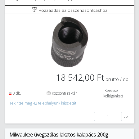
Hozzáadás az összehasonlításhoz
18 542,00 Ft
bruttó / db.
Keresse
0 db.
Központi raktár
kollégánkat!
Tekintse meg 42 telephelyünk készletét
db.
Milwaukee üvegszálas lakatos kalapács 200g