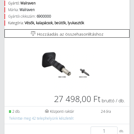
Gyártó:
Walraven
Márka:
Walraven
Gyártói cikkszám:
6900000
Kategória:
Vésők, kalapácsok, beütők, lyukasztók
Hozzáadás az összehasonlításhoz
27 498,00 Ft
bruttó / db.
2 db.
Központi raktár
24 óra
Tekintse meg 42 telephelyünk készletét
db.