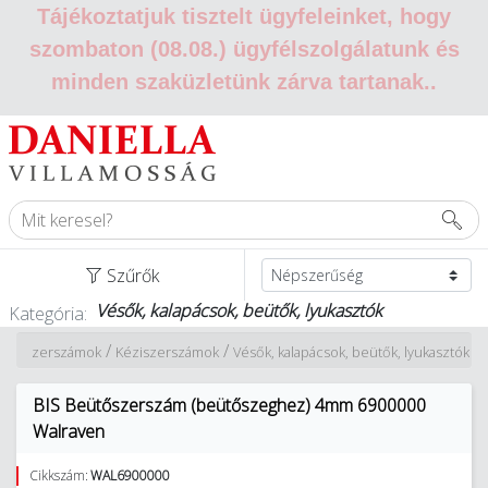
Tájékoztatjuk tisztelt ügyfeleinket, hogy
szombaton (08.08.) ügyfélszolgálatunk és
minden szaküzletünk zárva tartanak.
.
Szűrők
Vésők, kalapácsok, beütők, lyukasztók
Kategória:
/
/
/
Szerszámok
Kéziszerszámok
Vésők, kalapácsok, beütők, lyukasztók
BIS Beütőszerszám (beütőszeghez) 4mm 6900000
Walraven
Cikkszám:
WAL6900000