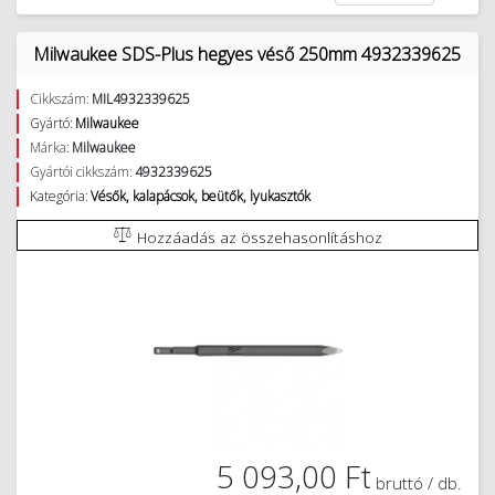
Milwaukee SDS-Plus hegyes véső 250mm 4932339625
Cikkszám:
MIL4932339625
Gyártó:
Milwaukee
Márka:
Milwaukee
Gyártói cikkszám:
4932339625
Kategória:
Vésők, kalapácsok, beütők, lyukasztók
Hozzáadás az összehasonlításhoz
5 093,00 Ft
bruttó / db.