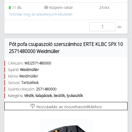
11 db.
Központi raktár
24 óra
Tekintse meg 42 telephelyünk készletét
db.
Pót pofa csupaszoló szerszámhoz ERTE KLBC SPX 10
2571480000 Weidmüller
Cikkszám:
WEI2571480000
Gyártó:
Weidmüller
Márka:
Weidmüller
Sorozat:
Tartozékok
Gyártói cikkszám:
2571480000
Kategória:
Vésők, kalapácsok, beütők, lyukasztók
Hozzáadás az összehasonlításhoz