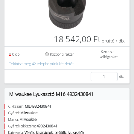
18 542,00 Ft
bruttó / db.
Keresse
0 db.
Központi raktár
kollégánkat!
Tekintse meg 42 telephelyünk készletét
db.
Milwaukee Lyukasztó M16 4932430841
Cikkszám:
MIL4932430841
Gyártó:
Milwaukee
Márka:
Milwaukee
Gyártói cikkszám:
4932430841
Kategória:
Vésők, kalapácsok, beütők, lyukasztók