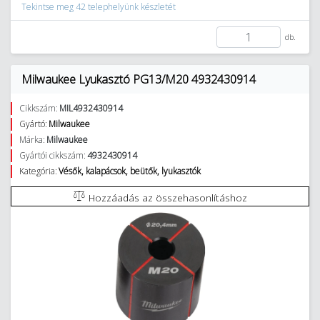
Tekintse meg 42 telephelyünk készletét
db.
Milwaukee Lyukasztó PG13/M20 4932430914
Cikkszám:
MIL4932430914
Gyártó:
Milwaukee
Márka:
Milwaukee
Gyártói cikkszám:
4932430914
Kategória:
Vésők, kalapácsok, beütők, lyukasztók
Hozzáadás az összehasonlításhoz