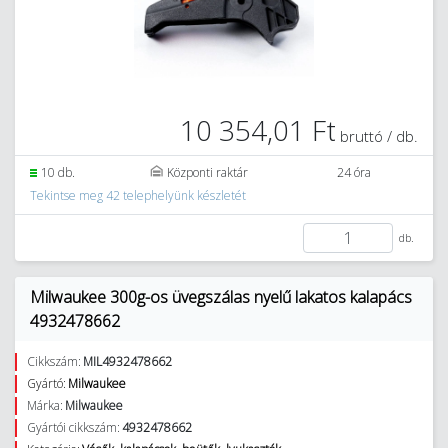
10 354,01 Ft
bruttó / db.
10 db.
Központi raktár
24 óra
Tekintse meg 42 telephelyünk készletét
db.
Milwaukee 300g-os üvegszálas nyelű lakatos kalapács
4932478662
Cikkszám:
MIL4932478662
Gyártó:
Milwaukee
Márka:
Milwaukee
Gyártói cikkszám:
4932478662