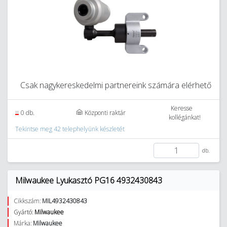
Csak nagykereskedelmi partnereink számára elérhető
Keresse
0 db.
Központi raktár
kollégánkat!
Tekintse meg 42 telephelyünk készletét
db.
Milwaukee Lyukasztó PG16 4932430843
Cikkszám:
MIL4932430843
Gyártó:
Milwaukee
Márka:
Milwaukee