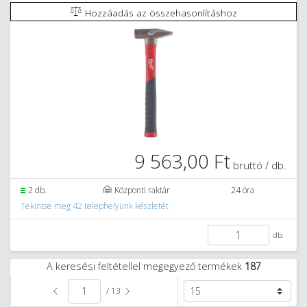
Hozzáadás az összehasonlításhoz
9 563,00 Ft
bruttó / db.
2 db.
Központi raktár
24 óra
Tekintse meg 42 telephelyünk készletét
db.
A keresési feltétellel megegyező termékek
187
/ 13