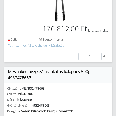
176 812,00 Ft
bruttó / db.
0 db.
Központi raktár
Tekintse meg 42 telephelyünk készletét
db.
Milwaukee üvegszálas lakatos kalapács 500g
4932478663
Cikkszám:
MIL4932478663
Gyártó:
Milwaukee
Márka:
Milwaukee
Gyártói cikkszám:
4932478663
Kategória:
Vésők, kalapácsok, beütők, lyukasztók