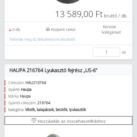
13 589,00 Ft
bruttó / db.
Keresse
0 db.
Központi raktár
kollégánkat!
Tekintse meg 42 telephelyünk készletét
db.
HAUPA 216764 Lyukasztó fejrész „US-6“
Cikkszám:
HAU216764
Gyártó:
Haupa
Márka:
Haupa
Gyártói cikkszám:
216764
Kategória:
Vésők, kalapácsok, beütők, lyukasztók
Hozzáadás az összehasonlításhoz