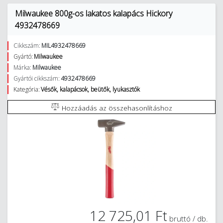
Milwaukee 800g-os lakatos kalapács Hickory
4932478669
Cikkszám:
MIL4932478669
Gyártó:
Milwaukee
Márka:
Milwaukee
Gyártói cikkszám:
4932478669
Kategória:
Vésők, kalapácsok, beütők, lyukasztók
Hozzáadás az összehasonlításhoz
12 725,01 Ft
bruttó / db.