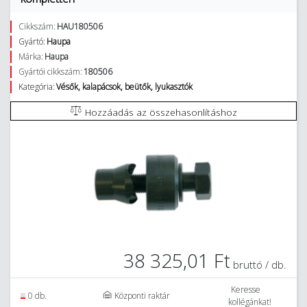
Cikkszám:
HAU180506
Gyártó:
Haupa
Márka:
Haupa
Gyártói cikkszám:
180506
Kategória:
Vésők, kalapácsok, beütők, lyukasztók
Hozzáadás az összehasonlításhoz
38 325,01 Ft
bruttó / db.
Keresse
0 db.
Központi raktár
kollégánkat!