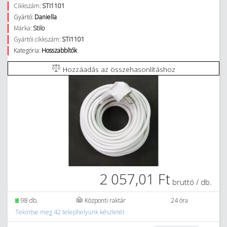
Cikkszám:
STI1101
Gyártó:
Daniella
Márka:
Stilo
Gyártói cikkszám:
STI1101
Kategória:
Hosszabbítók
Hozzáadás az összehasonlításhoz
2 057,01 Ft
bruttó / db.
98 db.
Központi raktár
24 óra
Tekintse meg 42 telephelyünk készletét