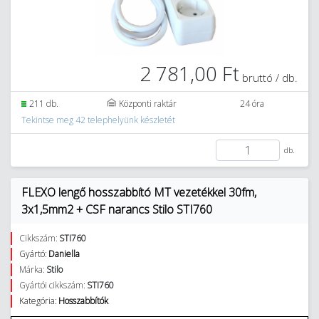
2 781,00 Ft
bruttó / db.
211 db.
Központi raktár
24 óra
Tekintse meg 42 telephelyünk készletét
db.
FLEXO lengő hosszabbító MT vezetékkel 30fm,
3x1,5mm2 + CSF narancs Stilo STI760
Cikkszám:
STI760
Gyártó:
Daniella
Márka:
Stilo
Gyártói cikkszám:
STI760
Kategória:
Hosszabbítók