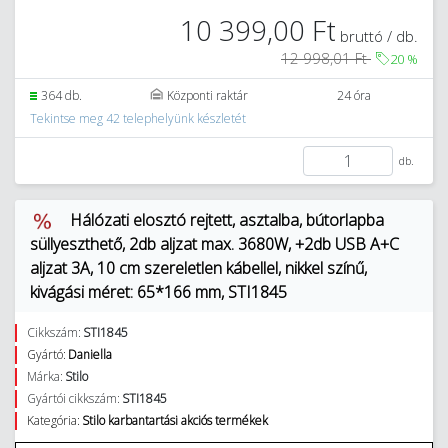
10 399,00 Ft
bruttó / db.
12 998,01 Ft
20
%
364 db.
Központi raktár
24 óra
Tekintse meg 42 telephelyünk készletét
db.
Hálózati elosztó rejtett, asztalba, bútorlapba
süllyeszthető, 2db aljzat max. 3680W, +2db USB A+C
aljzat 3A, 10 cm szereletlen kábellel, nikkel színű,
kivágási méret: 65*166 mm, STI1845
Cikkszám:
STI1845
Gyártó:
Daniella
Márka:
Stilo
Gyártói cikkszám:
STI1845
Kategória:
Stilo karbantartási akciós termékek