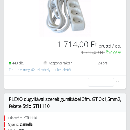
1 714,00 Ft
bruttó / db.
1 715,00 Ft
0.06
%
443 db.
Központi raktár
24 óra
Tekintse meg 42 telephelyünk készletét
db.
FLEXO dugvillával szerelt gumikábel 3fm, GT 3x1,5mm2,
fekete Stilo STI1110
Cikkszám:
STI1110
Gyártó:
Daniella