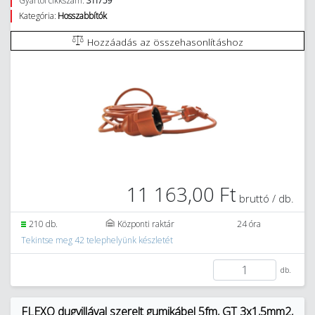
Gyártói cikkszám:
STI759
Kategória:
Hosszabbítók
Hozzáadás az összehasonlításhoz
11 163,00 Ft
bruttó / db.
210 db.
Központi raktár
24 óra
Tekintse meg 42 telephelyünk készletét
db.
FLEXO dugvillával szerelt gumikábel 5fm, GT 3x1,5mm2,