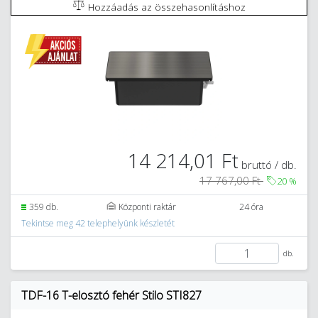
Hozzáadás az összehasonlításhoz
14 214,01 Ft
bruttó / db.
17 767,00 Ft
20
%
359 db.
Központi raktár
24 óra
Tekintse meg 42 telephelyünk készletét
db.
TDF-16 T-elosztó fehér Stilo STI827