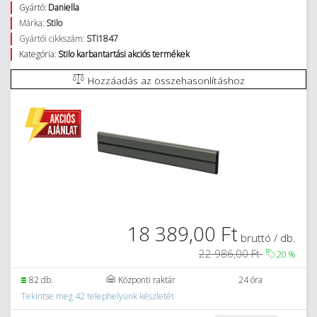
Gyártó:
Daniella
Márka:
Stilo
Gyártói cikkszám:
STI1847
Kategória:
Stilo karbantartási akciós termékek
Hozzáadás az összehasonlításhoz
18 389,00 Ft
bruttó / db.
22 986,00 Ft
20
%
82 db.
Központi raktár
24 óra
Tekintse meg 42 telephelyünk készletét