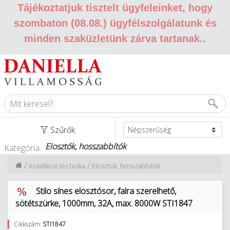
Tájékoztatjuk tisztelt ügyfeleinket, hogy
szombaton (08.08.) ügyfélszolgálatunk és
minden szaküzletünk zárva tartanak.
.
Szűrők
Elosztók, hosszabbítók
Kategória:
/
/
Installáció technika
Elosztók, hosszabbítók
Stilo sínes elosztósor, falra szerelhető,
sötétszürke, 1000mm, 32A, max. 8000W STI1847
Cikkszám:
STI1847