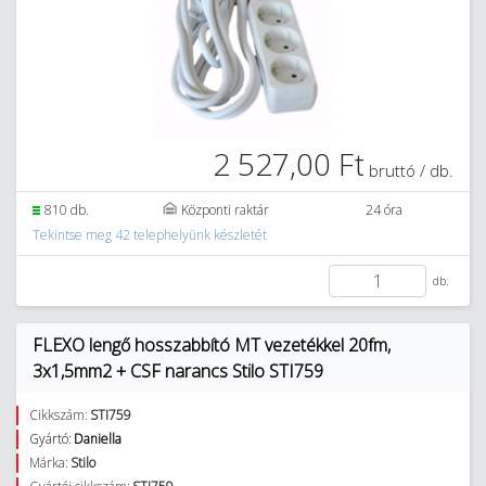
2 527,00 Ft
bruttó / db.
810 db.
Központi raktár
24 óra
Tekintse meg 42 telephelyünk készletét
db.
FLEXO lengő hosszabbító MT vezetékkel 20fm,
3x1,5mm2 + CSF narancs Stilo STI759
Cikkszám:
STI759
Gyártó:
Daniella
Márka:
Stilo