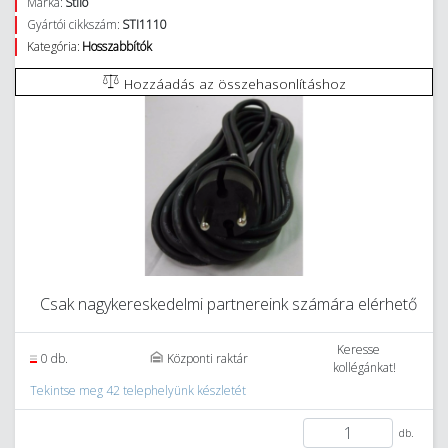
Márka:
Stilo
Gyártói cikkszám:
STI1110
Kategória:
Hosszabbítók
Hozzáadás az összehasonlításhoz
Csak nagykereskedelmi partnereink számára elérhető
Keresse
0 db.
Központi raktár
kollégánkat!
Tekintse meg 42 telephelyünk készletét
db.