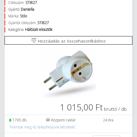
Cikkszám:
STI827
Gyártó:
Daniella
Márka:
Stilo
Gyártói cikkszám:
STI827
Kategória:
Hálózati elosztók
Hozzáadás az összehasonlításhoz
1 015,00 Ft
bruttó / db.
1765 db.
Központi raktár
24 óra
Tekintse meg 42 telephelyünk készletét