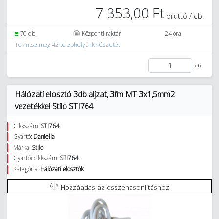
7 353,00 Ft
bruttó / db.
70 db.
Központi raktár
24 óra
Tekintse meg 42 telephelyünk készletét
db.
Hálózati elosztó 3db aljzat, 3fm MT 3x1,5mm2
vezetékkel Stilo STI764
Cikkszám:
STI764
Gyártó:
Daniella
Márka:
Stilo
Gyártói cikkszám:
STI764
Kategória:
Hálózati elosztók
Hozzáadás az összehasonlításhoz