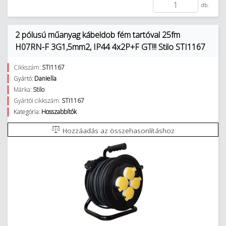
db.
2 pólusú műanyag kábeldob fém tartóval 25fm
H07RN-F 3G1,5mm2, IP44 4x2P+F GT!!! Stilo STI1167
Cikkszám:
STI1167
Gyártó:
Daniella
Márka:
Stilo
Gyártói cikkszám:
STI1167
Kategória:
Hosszabbítók
Hozzáadás az összehasonlításhoz