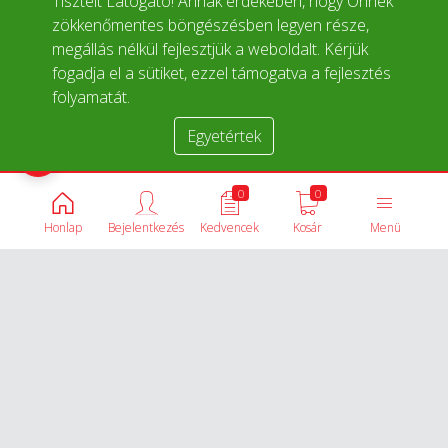
Tisztelt Látogató! Annak érdekében, hogy Önnek
zökkenőmentes böngészésben legyen része,
megállás nélkül fejlesztjük a weboldalt. Kérjük
fogadja el a sütiket, ezzel támogatva a fejlesztés
folyamatát.
Egyetértek
Termékek összehasonlítása
0
0
Honlap
Bejelentkezés
Kedvencek
Kosár
Menü