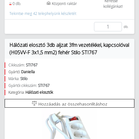
Keresse
0 db.
Központi raktár
kollégánkat!
Tekintse meg 42 telephelyünk készletét
db.
Hálózati elosztó 3db aljzat 3fm vezetékkel, kapcsolóval
(H05VV-F 3x1,5 mm2) fehér Stilo STI767
Cikkszám:
STI767
Gyártó:
Daniella
Márka:
Stilo
Gyártói cikkszám:
STI767
Kategória:
Hálózati elosztók
Hozzáadás az összehasonlításhoz