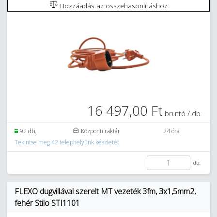
Hozzáadás az összehasonlításhoz
16 497,00 Ft
bruttó / db.
92 db.
Központi raktár
24 óra
Tekintse meg 42 telephelyünk készletét
db.
FLEXO dugvillával szerelt MT vezeték 3fm, 3x1,5mm2,
fehér Stilo STI1101