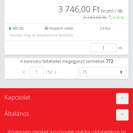
3 746,00 Ft
bruttó / db.
3 747,00 Ft
0.03
%
480 db.
Központi raktár
24 óra
Tekintse meg 42 telephelyünk készletét
db.
A keresési feltétellel megegyező termékek
772
/ 52
Kapcsolat
Általános
Kövessen minket közösségi média oldalainkon is!