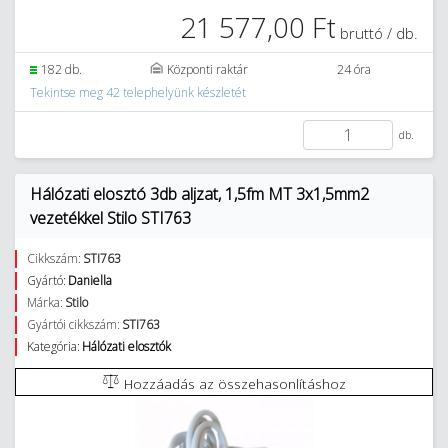
21 577,00 Ft
bruttó / db.
182 db.
Központi raktár
24 óra
Tekintse meg 42 telephelyünk készletét
db.
Hálózati elosztó 3db aljzat, 1,5fm MT 3x1,5mm2
vezetékkel Stilo STI763
Cikkszám:
STI763
Gyártó:
Daniella
Márka:
Stilo
Gyártói cikkszám:
STI763
Kategória:
Hálózati elosztók
Hozzáadás az összehasonlításhoz