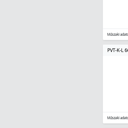
Műszaki adat
PVT-K-L 
Műszaki adat