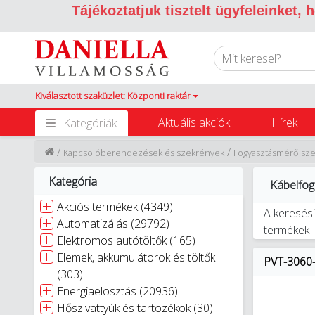
Tájékoztatjuk tisztelt ügyfeleinket,
Kiválasztott szaküzlet: Központi raktár
Aktuális akciók
Hírek
Kategóriák
/
/
Kapcsolóberendezések és szekrények
Fogyasztásmérő sz
Kategória
Kábelfog
Akciós termékek (4349)
A keresési
Automatizálás (29792)
termékek
Elektromos autótöltők (165)
Elemek, akkumulátorok és töltők
PVT-3060-
(303)
Energiaelosztás (20936)
Hőszivattyúk és tartozékok (30)