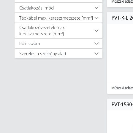
Műszaki adat
Kapcsoló táblák és
Csatlakozási mód
burkolatok (8)
PVT-K-L 
Tápkábel max. keresztmetszete [mm²]
Plombák (19)
Csatlakozóvezeték max.
Ipari kombinációk és ipari
keresztmetszete [mm²]
csatlakozók (1765)
Nehéz csatlakozók (656)
Pólusszám
Rack szekrények és tartozékok
Szerelés a szekrény alatt
(127)
Sínre szerelhető
csatlakozókapcsok (4547)
Szerelvények (10151)
Kaputechnika (9)
Műszaki adat
Napelemes rendszerek (348)
Világítástechnika (27331)
PVT-1530-
Villámvédelem (3886)
Egyéb (2360)
Autóápolási termékek (47)
Munkavédelem, védőruházat (1256)