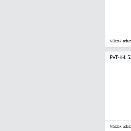
Okosotthon megoldások (321)
Okosotthon csomagok (17)
Szerszámok (11897)
Lakossági világítás (2518)
Műszaki adat
PVT-K-L 5
Műszaki adat