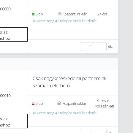
900000
5 db.
Központi raktár
24 óra
Tekintse meg 42 telephelyünk készletét
áshoz
db.
Csak nagykereskedelmi partnereink
számára elérhető
000010
Keresse
0 db.
Központi raktár
kollégánkat!
Tekintse meg 42 telephelyünk készletét
áshoz