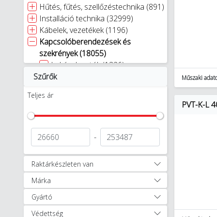
Hűtés, fűtés, szellőzéstechnika (891)
Installáció technika (32999)
Kábelek, vezetékek (1196)
Kapcsolóberendezések és
szekrények (18055)
Lakáselosztók (1326)
Szűrők
Üres tokozatok (673)
Műszaki adat
Elosztószekrények és tartozékai
Teljes ár
(8419)
PVT-K-L 4
Fogyasztásmérő szekrények
(542)
Készülékkel szerelt
-
szekrények csoportos
méréshez (16)
Raktárkészleten van
Vezeték csomagok (3)
Márka
Üres fogyasztásmérő
szekrények (445)
Gyártó
Kábelfogadó- és
Védettség
elosztószekrények (51)