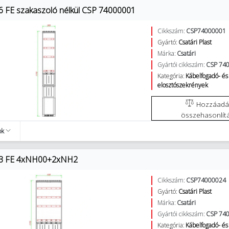
6 FE szakaszoló nélkül CSP 74000001
Cikkszám:
CSP74000001
Gyártó:
Csatári Plast
Márka:
Csatári
Gyártói cikkszám:
CSP 74
Kategória:
Kábelfogadó- és
elosztószekrények
Hozzáadás az
összehasonlít
ok
53 FE 4xNH00+2xNH2
Cikkszám:
CSP74000024
Gyártó:
Csatári Plast
Márka:
Csatári
Gyártói cikkszám:
CSP 74
Kategória:
Kábelfogadó- és