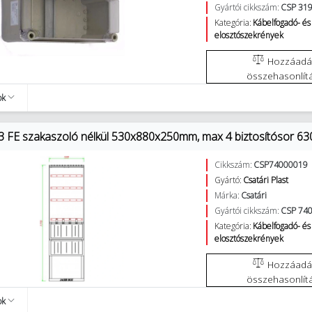
Gyártói cikkszám:
CSP 31
Kategória:
Kábelfogadó- és
elosztószekrények
Hozzáadás az
összehasonlít
ok
3 FE szakaszoló nélkül 530x880x250mm, max 4 biztosítósor 63
Cikkszám:
CSP74000019
Gyártó:
Csatári Plast
Márka:
Csatári
Gyártói cikkszám:
CSP 74
Kategória:
Kábelfogadó- és
elosztószekrények
Hozzáadás az
összehasonlít
ok