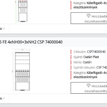
Kategória:
Kábelfogadó- és
elosztószekrények
Hozzáadás az
összehasonlít
ok
66 FE 4xNH00+3xNH2 CSP 74000040
Cikkszám:
CSP74000040
Gyártó:
Csatári Plast
Márka:
Csatári
Gyártói cikkszám:
CSP 74
Kategória:
Kábelfogadó- és
elosztószekrények
Hozzáadás az
összehasonlít
ok