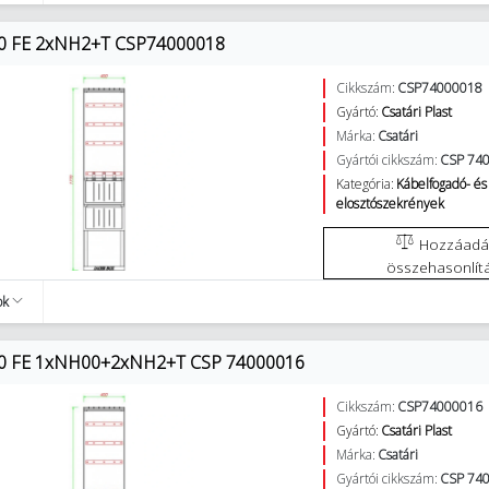
40 FE 2xNH2+T CSP74000018
Cikkszám:
CSP74000018
Gyártó:
Csatári Plast
Márka:
Csatári
Gyártói cikkszám:
CSP 74
Kategória:
Kábelfogadó- és
elosztószekrények
Hozzáadás az
összehasonlít
ok
40 FE 1xNH00+2xNH2+T CSP 74000016
Cikkszám:
CSP74000016
Gyártó:
Csatári Plast
Márka:
Csatári
Gyártói cikkszám:
CSP 74