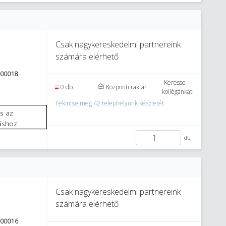
Csak nagykereskedelmi partnereink
számára elérhető
000018
Keresse
0 db.
Központi raktár
kollégánkat!
Tekintse meg 42 telephelyünk készletét
áshoz
db.
Csak nagykereskedelmi partnereink
számára elérhető
000016