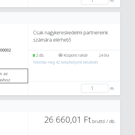
db.
Csak nagykereskedelmi partnereink
számára elérhető
000002
2 db.
Központi raktár
24 óra
Tekintse meg 42 telephelyünk készletét
áshoz
db.
26 660,01 Ft
bruttó / db.