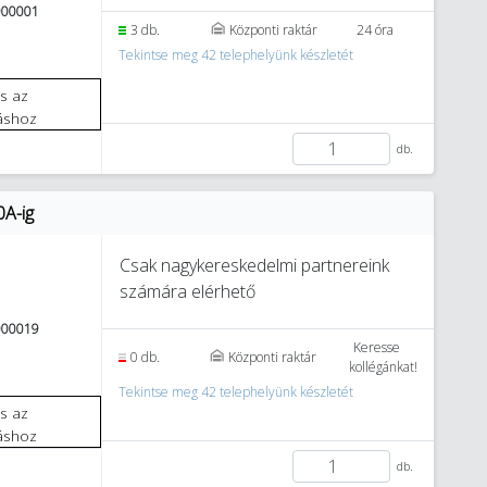
900001
3 db.
Központi raktár
24 óra
Tekintse meg 42 telephelyünk készletét
áshoz
db.
0A-ig
Csak nagykereskedelmi partnereink
számára elérhető
000019
Keresse
0 db.
Központi raktár
kollégánkat!
Tekintse meg 42 telephelyünk készletét
áshoz
db.