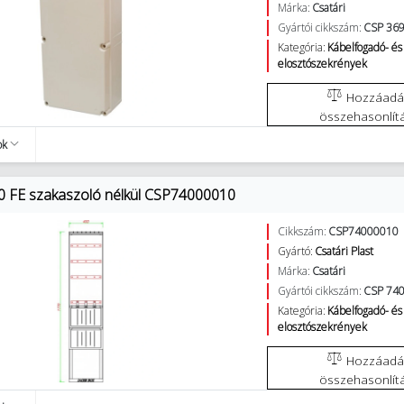
Márka:
Csatári
Gyártói cikkszám:
CSP 36
Kategória:
Kábelfogadó- és
elosztószekrények
Hozzáadás az
összehasonlít
ok
0 FE szakaszoló nélkül CSP74000010
Cikkszám:
CSP74000010
Gyártó:
Csatári Plast
Márka:
Csatári
Gyártói cikkszám:
CSP 74
Kategória:
Kábelfogadó- és
elosztószekrények
Hozzáadás az
összehasonlít