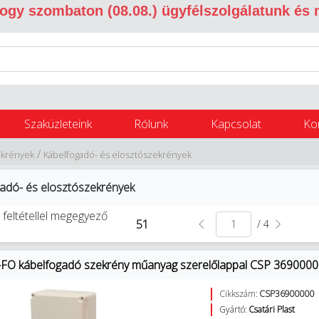
 hogy szombaton (08.08.) ügyfélszolgálatunk és
Szaküzleteink
Rólunk
Kapcsolat
Ko
/
ekrények
Kábelfogadó- és elosztószekrények
adó- és elosztószekrények
 feltétellel megegyező
51
/ 4
FO kábelfogadó szekrény műanyag szerelőlappal CSP 369000
Cikkszám:
CSP36900000
Gyártó:
Csatári Plast