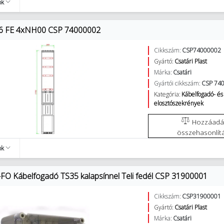
ok
26 FE 4xNH00 CSP 74000002
Cikkszám:
CSP74000002
Gyártó:
Csatári Plast
Márka:
Csatári
Gyártói cikkszám:
CSP 74
Kategória:
Kábelfogadó- és
elosztószekrények
Hozzáadás az
összehasonlít
ok
FO Kábelfogadó TS35 kalapsínnel Teli fedél CSP 31900001
Cikkszám:
CSP31900001
Gyártó:
Csatári Plast
Márka:
Csatári