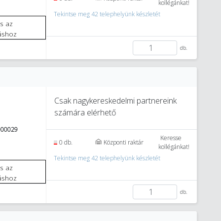
kollégánkat!
Tekintse meg 42 telephelyünk készletét
áshoz
db.
Csak nagykereskedelmi partnereink
számára elérhető
000029
Keresse
0 db.
Központi raktár
kollégánkat!
Tekintse meg 42 telephelyünk készletét
áshoz
db.