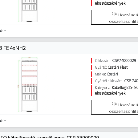
elosztószekrények
Hozzáadás az
összehasonlít
ok
53 FE 4xNH2
Cikkszám:
CSP74000029
Gyártó:
Csatári Plast
Márka:
Csatári
Gyártói cikkszám:
CSP 74
Kategória:
Kábelfogadó- és
elosztószekrények
Hozzáadás az
összehasonlít
ok