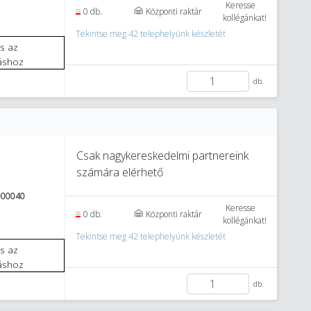
Keresse
0 db.
Központi raktár
kollégánkat!
Tekintse meg 42 telephelyünk készletét
áshoz
db.
Csak nagykereskedelmi partnereink
számára elérhető
000040
Keresse
0 db.
Központi raktár
kollégánkat!
Tekintse meg 42 telephelyünk készletét
áshoz
db.