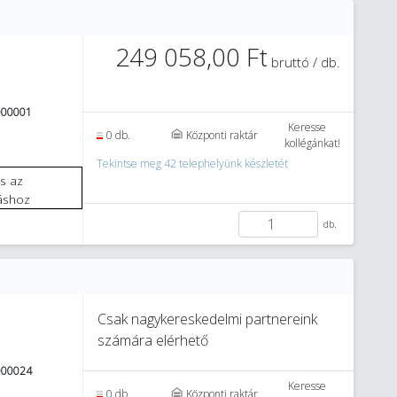
249 058,00 Ft
bruttó / db.
000001
Keresse
0 db.
Központi raktár
kollégánkat!
Tekintse meg 42 telephelyünk készletét
áshoz
db.
Csak nagykereskedelmi partnereink
számára elérhető
000024
Keresse
0 db.
Központi raktár