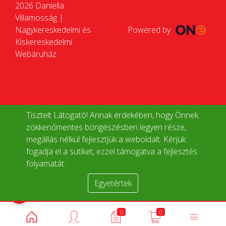
2026 Daniella
Villamosság |
Nagykereskedelmi és
Powered by
Kiskereskedelmi
Webáruház
Tisztelt Látogató! Annak érdekében, hogy Önnek
zökkenőmentes böngészésben legyen része,
megállás nélkül fejlesztjük a weboldalt. Kérjük
fogadja el a sütiket, ezzel támogatva a fejlesztés
folyamatát.
Egyetértek
Termékek összehasonlítása
0
0