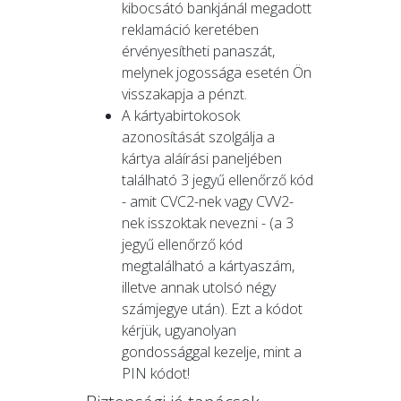
kibocsátó bankjánál megadott
reklamáció keretében
érvényesítheti panaszát,
melynek jogossága esetén Ön
visszakapja a pénzt.
A kártyabirtokosok
azonosítását szolgálja a
kártya aláírási paneljében
található 3 jegyű ellenőrző kód
- amit CVC2-nek vagy CVV2-
nek isszoktak nevezni - (a 3
jegyű ellenőrző kód
megtalálható a kártyaszám,
illetve annak utolsó négy
számjegye után). Ezt a kódot
kérjük, ugyanolyan
gondossággal kezelje, mint a
PIN kódot!