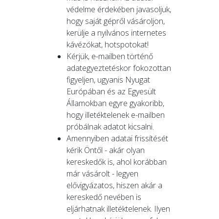
védelme érdekében javasoljuk,
hogy saját gépről vásároljon,
kerülje a nyilvános internetes
kávézókat, hotspotokat!
Kérjük, e-mailben történő
adategyeztetéskor fokozottan
figyeljen, ugyanis Nyugat
Európában és az Egyesült
Államokban egyre gyakoribb,
hogy illetéktelenek e-mailben
próbálnak adatot kicsalni.
Amennyiben adatai frissítését
kérik Öntől - akár olyan
kereskedők is, ahol korábban
már vásárolt - legyen
elővigyázatos, hiszen akár a
kereskedő nevében is
eljárhatnak illetéktelenek. Ilyen