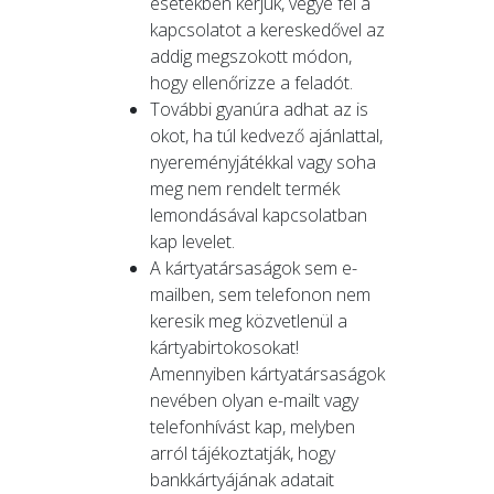
esetekben kérjük, vegye fel a
kapcsolatot a kereskedővel az
addig megszokott módon,
hogy ellenőrizze a feladót.
További gyanúra adhat az is
okot, ha túl kedvező ajánlattal,
nyereményjátékkal vagy soha
meg nem rendelt termék
lemondásával kapcsolatban
kap levelet.
A kártyatársaságok sem e-
mailben, sem telefonon nem
keresik meg közvetlenül a
kártyabirtokosokat!
Amennyiben kártyatársaságok
nevében olyan e-mailt vagy
telefonhívást kap, melyben
arról tájékoztatják, hogy
bankkártyájának adatait