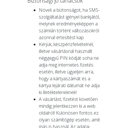
Biztonsági jó tanácsok
Növeli a biztonságot, ha SMS-
szolgáltatást igényel bankjától,
melynek eredményeképpen a
számlán történt változásokról
azonnal értesítést kap.
Kérjük, készpénzfelvételnél,
illetve vásárlásnál használt
négyjegyű PIN kódját soha ne
adja meg internetes fizetés
esetén, illetve ügyeljen arra,
hogy a kártyaszámát és a
kártya lejárati dátumát ne adja
ki illetékteleneknek!
A vásárlást, fizetést követően
mindig jelentkezzen ki a web
oldalról! Különösen fontos ez
olyan számítógép esetén, amit
más is használ. Az adatai