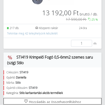
13 192,00 Ft
bruttó / db.
17 590,00 Ft
25
%
217 db.
Központi raktár
24 óra
Tekintse meg 42 telephelyünk készletét
db.
STI419 Krimpelő Fogó 0,5-6mm2 szemes saru
(szig) Stilo
Cikkszám:
STI419
Gyártó:
Daniella
Márka:
Stilo
Gyártói cikkszám:
STI419
Kategória:
Stilo karbantartási akciós termékek
Hozzáadás az összehasonlításhoz