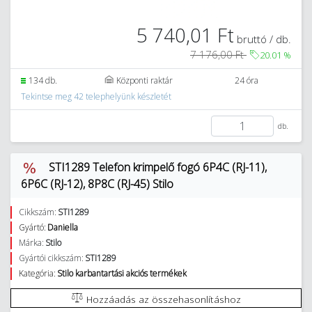
5 740,01 Ft
bruttó / db.
7 176,00 Ft
20.01
%
134 db.
Központi raktár
24 óra
Tekintse meg 42 telephelyünk készletét
db.
STI1289 Telefon krimpelő fogó 6P4C (RJ-11),
6P6C (RJ-12), 8P8C (RJ-45) Stilo
Cikkszám:
STI1289
Gyártó:
Daniella
Márka:
Stilo
Gyártói cikkszám:
STI1289
Kategória:
Stilo karbantartási akciós termékek
Hozzáadás az összehasonlításhoz