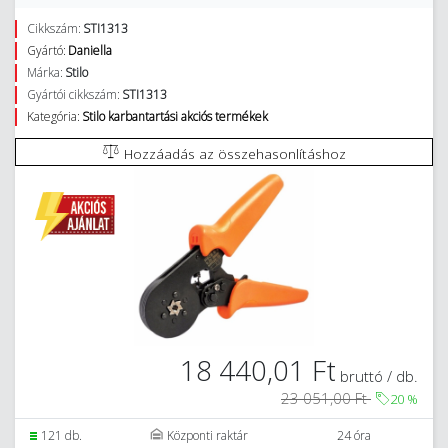
Cikkszám:
STI1313
Gyártó:
Daniella
Márka:
Stilo
Gyártói cikkszám:
STI1313
Kategória:
Stilo karbantartási akciós termékek
Hozzáadás az összehasonlításhoz
18 440,01 Ft
bruttó / db.
23 051,00 Ft
20
%
121 db.
Központi raktár
24 óra