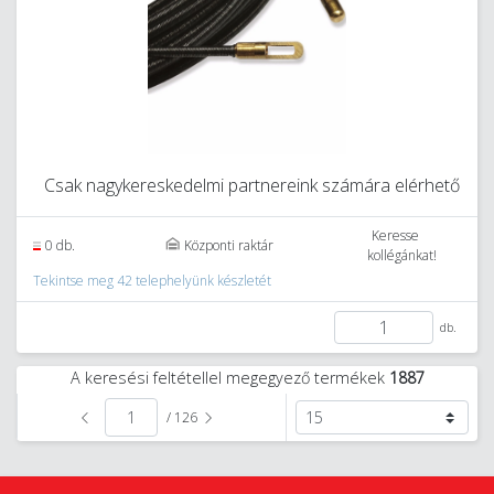
Csak nagykereskedelmi partnereink számára elérhető
Keresse
0 db.
Központi raktár
kollégánkat!
Tekintse meg 42 telephelyünk készletét
db.
A keresési feltétellel megegyező termékek
1887
/ 126