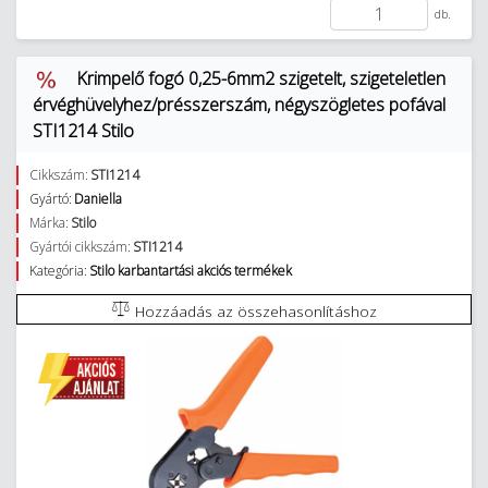
db.
Krimpelő fogó 0,25-6mm2 szigetelt, szigeteletlen
érvéghüvelyhez/présszerszám, négyszögletes pofával
STI1214 Stilo
Cikkszám:
STI1214
Gyártó:
Daniella
Márka:
Stilo
Gyártói cikkszám:
STI1214
Kategória:
Stilo karbantartási akciós termékek
Hozzáadás az összehasonlításhoz