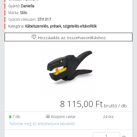
Gyártó:
Daniella
Márka:
Stilo
Gyártói cikkszám:
STI1317
Kategória:
Kábelszerelés, prések, szigetelés eltávolítók
Hozzáadás az összehasonlításhoz
8 115,00 Ft
bruttó / db.
7 db.
Központi raktár
24 óra
Tekintse meg 42 telephelyünk készletét
db.