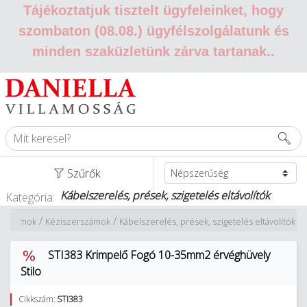
Tájékoztatjuk tisztelt ügyfeleinket, hogy
szombaton (08.08.) ügyfélszolgálatunk és
minden szaküzletünk zárva tartanak.
.
Szűrők
Kábelszerelés, prések, szigetelés eltávolítók
Kategória:
/
/
erszámok
Kéziszerszámok
Kábelszerelés, prések, szigetelés eltávolítók
STI383 Krimpelő Fogó 10-35mm2 érvéghüvely
Stilo
Cikkszám:
STI383