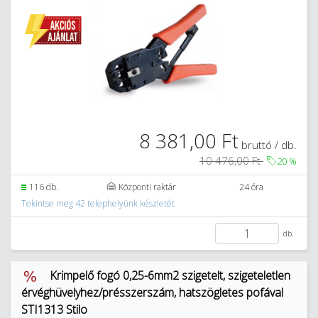
8 381,00 Ft
bruttó / db.
10 476,00 Ft
20
%
116 db.
Központi raktár
24 óra
Tekintse meg 42 telephelyünk készletét
db.
Krimpelő fogó 0,25-6mm2 szigetelt, szigeteletlen
érvéghüvelyhez/présszerszám, hatszögletes pofával
STI1313 Stilo