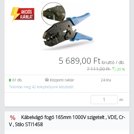
5 689,00 Ft
bruttó / db.
7 111,00 Ft
20
%
61 db.
Központi raktár
24 óra
Tekintse meg 42 telephelyünk készletét
db.
Kábelvágó fogó 165mm 1000V szigetelt , VDE, Cr-
V , Stilo STI1458