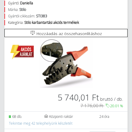
Gyártó:
Daniella
Márka:
Stilo
Gyártói cikkszám:
STI383
Kategória:
Stilo karbantartási akciós termékek
Hozzáadás az összehasonlításhoz
5 740,01 Ft
bruttó / db.
7 176,00 Ft
20.01
%
68 db.
Központi raktár
24 óra
Tekintse meg 42 telephelyünk készletét