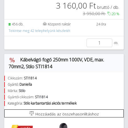
3 160,00 Ft
bruttó / db.
3 950,00 Ft
20
%
456 db.
Központi raktár
24 óra
Tekintse meg 42 telephelyünk készletét
db.
Kábelvágó fogó 250mm 1000V, VDE, max.
70mm2, Stilo STI1814
Cikkszám:
STI1814
Gyártó:
Daniella
Márka:
Stilo
Gyártói cikkszám:
STI1814
Kategória:
Stilo karbantartási akciós termékek
Hozzáadás az összehasonlításhoz