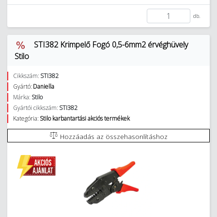
db.
STI382 Krimpelő Fogó 0,5-6mm2 érvéghüvely
Stilo
Cikkszám:
STI382
Gyártó:
Daniella
Márka:
Stilo
Gyártói cikkszám:
STI382
Kategória:
Stilo karbantartási akciós termékek
Hozzáadás az összehasonlításhoz