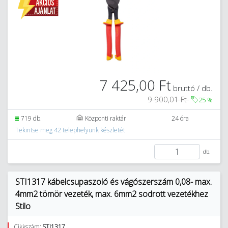
7 425,00 Ft
bruttó / db.
9 900,01 Ft
25
%
719 db.
Központi raktár
24 óra
Tekintse meg 42 telephelyünk készletét
db.
STI1317 kábelcsupaszoló és vágószerszám 0,08- max.
4mm2 tömör vezeték, max. 6mm2 sodrott vezetékhez
Stilo
Cikkszám:
STI1317