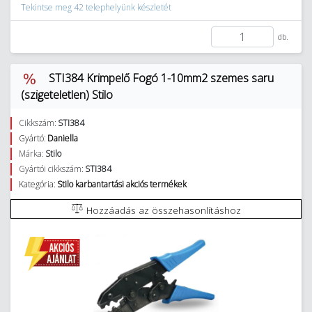
Tekintse meg 42 telephelyünk készletét
db.
STI384 Krimpelő Fogó 1-10mm2 szemes saru
(szigeteletlen) Stilo
Cikkszám:
STI384
Gyártó:
Daniella
Márka:
Stilo
Gyártói cikkszám:
STI384
Kategória:
Stilo karbantartási akciós termékek
Hozzáadás az összehasonlításhoz