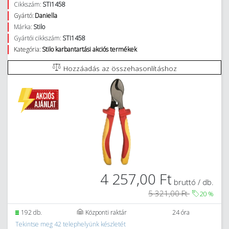
Cikkszám:
STI1458
Gyártó:
Daniella
Márka:
Stilo
Gyártói cikkszám:
STI1458
Kategória:
Stilo karbantartási akciós termékek
Hozzáadás az összehasonlításhoz
4 257,00 Ft
bruttó / db.
5 321,00 Ft
20
%
192 db.
Központi raktár
24 óra
Tekintse meg 42 telephelyünk készletét