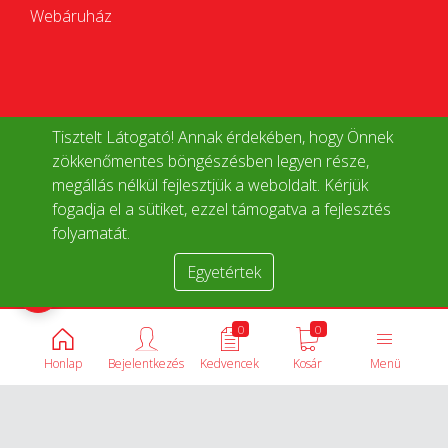
Webáruház
Tisztelt Látogató! Annak érdekében, hogy Önnek
zökkenőmentes böngészésben legyen része,
megállás nélkül fejlesztjük a weboldalt. Kérjük
fogadja el a sütiket, ezzel támogatva a fejlesztés
folyamatát.
Egyetértek
Termékek összehasonlítása
0
0
Honlap
Bejelentkezés
Kedvencek
Kosár
Menü