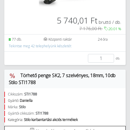
5 740,01 Ft
bruttó / db.
7 176,00 Ft
20.01
%
77 db.
Központi raktár
24 óra
Tekintse meg 42 telephelyünk készletét
db.
Törhető penge SK2, 7 szelvényes, 18mm, 10db
Stilo STI1788
Cikkszám:
STI1788
Gyártó:
Daniella
Márka:
Stilo
Gyártói cikkszám:
STI1788
Kategória:
Stilo karbantartási akciós termékek