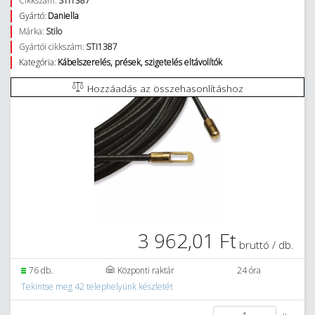
Cikkszám:
STI1387
Gyártó:
Daniella
Márka:
Stilo
Gyártói cikkszám:
STI1387
Kategória:
Kábelszerelés, prések, szigetelés eltávolítók
Hozzáadás az összehasonlításhoz
3 962,01 Ft
bruttó / db.
76 db.
Központi raktár
24 óra
Tekintse meg 42 telephelyünk készletét