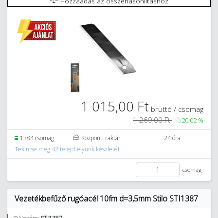
Hozzáadás az összehasonlításhoz
1 015,00 Ft
bruttó / csomag
1 269,00 Ft
20.02
%
1384 csomag
Központi raktár
24 óra
Tekintse meg 42 telephelyünk készletét
csomag
Vezetékbefűző rugóacél 10fm d=3,5mm Stilo STI1387