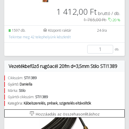
1 412,00 Ft
bruttó / db.
1 765,00 Ft
20
%
1597 db.
Központi raktár
24 óra
Tekintse meg 42 telephelyünk készletét
db.
Vezetékbefűző rugóacél 20fm d=3,5mm Stilo STI1389
Cikkszám:
STI1389
Gyártó:
Daniella
Márka:
Stilo
Gyártói cikkszám:
STI1389
Kategória:
Kábelszerelés, prések, szigetelés eltávolítók
Hozzáadás az összehasonlításhoz