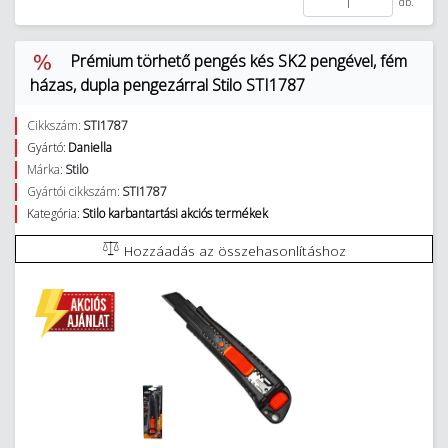
db.
Prémium törhető pengés kés SK2 pengével, fém
házas, dupla pengezárral Stilo STI1787
Cikkszám:
STI1787
Gyártó:
Daniella
Márka:
Stilo
Gyártói cikkszám:
STI1787
Kategória:
Stilo karbantartási akciós termékek
Hozzáadás az összehasonlításhoz