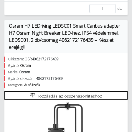
db.
Osram H7 LEDriving LEDSC01 Smart Canbus adapter
H7 Osram Night Breaker LED-hez, IP54 védelemmel,
LEDSC01, 2 db/csomag 4062172176439 – Készlet
erejéig!!!
Cikkszám:
OSR4062172176439
Gyártó:
Osram
Márka:
Osram
Gyártói cikkszám:
4062172176439
Kategória:
Autó izzók
Hozzáadás az összehasonlításhoz