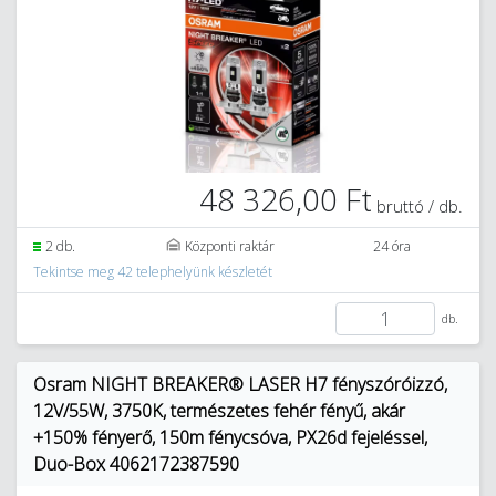
48 326,00 Ft
bruttó / db.
2 db.
Központi raktár
24 óra
Tekintse meg 42 telephelyünk készletét
db.
Osram NIGHT BREAKER® LASER H7 fényszóróizzó,
12V/55W, 3750K, természetes fehér fényű, akár
+150% fényerő, 150m fénycsóva, PX26d fejeléssel,
Duo-Box 4062172387590