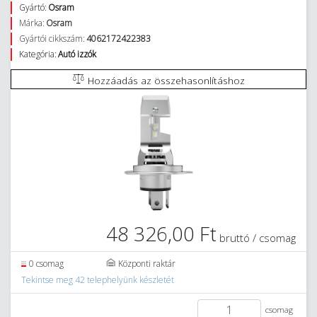
Gyártó:
Osram
Márka:
Osram
Gyártói cikkszám:
4062172422383
Kategória:
Autó izzók
Hozzáadás az összehasonlításhoz
48 326,00 Ft
bruttó / csomag
0 csomag
Központi raktár
Tekintse meg 42 telephelyünk készletét
csomag