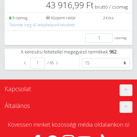
43 916,99 Ft
bruttó / csomag
8 csomag
Központi raktár
24 óra
Tekintse meg 42 telephelyünk készletét
csomag
A keresési feltétellel megegyező termékek
962
/ 65
Kapcsolat
Általános
Kövessen minket közösségi média oldalainkon is!