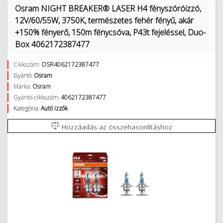
Osram NIGHT BREAKER® LASER H4 fényszóróizzó,
12V/60/55W, 3750K, természetes fehér fényű, akár
+150% fényerő, 150m fénycsóva, P43t fejeléssel, Duo-
Box 4062172387477
Cikkszám:
OSR4062172387477
Gyártó:
Osram
Márka:
Osram
Gyártói cikkszám:
4062172387477
Kategória:
Autó izzók
Hozzáadás az összehasonlításhoz