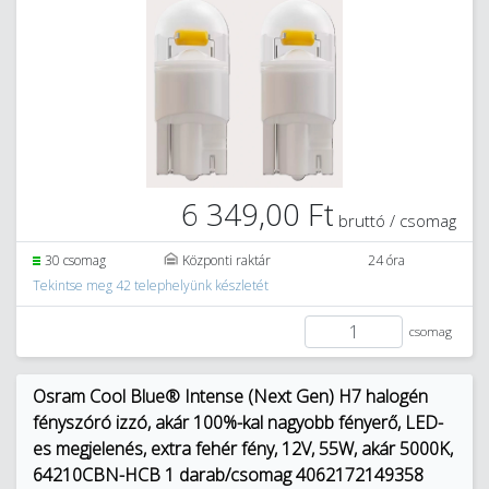
6 349,00 Ft
bruttó / csomag
30 csomag
Központi raktár
24 óra
Tekintse meg 42 telephelyünk készletét
csomag
Osram Cool Blue® Intense (Next Gen) H7 halogén
fényszóró izzó, akár 100%-kal nagyobb fényerő, LED-
es megjelenés, extra fehér fény, 12V, 55W, akár 5000K,
64210CBN-HCB 1 darab/csomag 4062172149358