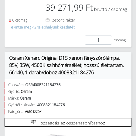
39 271,99 Ft
bruttó / csomag
0 csomag
Központi raktár
Tekintse meg 42 telephelyünk készletét
csomag
Osram Xenarc Original D1S xenon fényszórólámpa,
85V, 35W, 4500K színhőmérséklet, hosszú élettartam,
66140, 1 darab/doboz 4008321184276
Cikkszám:
OSR4008321184276
Gyártó:
Osram
Márka:
Osram
Gyártói cikkszám:
4008321184276
Kategória:
Autó izzók
Hozzáadás az összehasonlításhoz