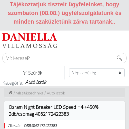
Tájékoztatjuk tisztelt ügyfeleinket, hogy
szombaton (08.08.) ügyfélszolgálatunk és
minden szaküzletünk zárva tartanak.
.
Szűrők
Autó izzók
Kategória:
/
/
Világítástechnika
Autó izzók
Osram Night Breaker LED Speed H4 +450%
2db/csomag 4062172422383
Cikkszám:
OSR4062172422383