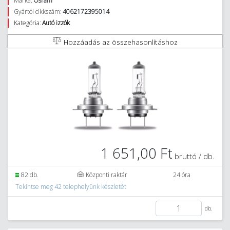
Márka:
Osram
Gyártói cikkszám:
4062172395014
Kategória:
Autó izzók
Hozzáadás az összehasonlításhoz
1 651,00 Ft
bruttó / db.
82 db.
Központi raktár
24 óra
Tekintse meg 42 telephelyünk készletét
db.