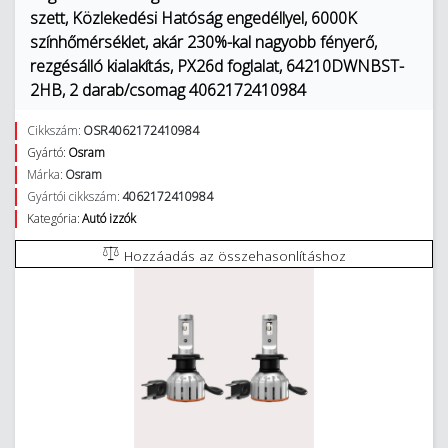
szett, Közlekedési Hatóság engedéllyel, 6000K
színhőmérséklet, akár 230%-kal nagyobb fényerő,
rezgésálló kialakítás, PX26d foglalat, 64210DWNBST-
2HB, 2 darab/csomag 4062172410984
Cikkszám:
OSR4062172410984
Gyártó:
Osram
Márka:
Osram
Gyártói cikkszám:
4062172410984
Kategória:
Autó izzók
Hozzáadás az összehasonlításhoz