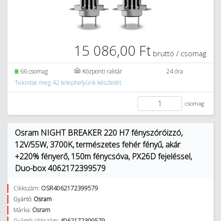
15 086,00 Ft
bruttó / csomag
66 csomag
Központi raktár
24 óra
Tekintse meg 42 telephelyünk készletét
csomag
Osram NIGHT BREAKER 220 H7 fényszóróizzó,
12V/55W, 3700K, természetes fehér fényű, akár
+220% fényerő, 150m fénycsóva, PX26D fejeléssel,
Duo-box 4062172399579
Cikkszám:
OSR4062172399579
Gyártó:
Osram
Márka:
Osram
Gyártói cikkszám:
4062172399579