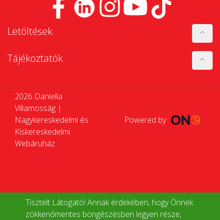
Letöltések
Tájékoztatók
2026 Daniella
Villamosság |
Nagykereskedelmi és
Powered by
Kiskereskedelmi
Webáruház
Tisztelt Látogató! Annak érdekében, hogy Önnek
zökkenőmentes böngészésben legyen része,