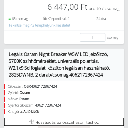
6 447,00 Ft
bruttó / csomag
65 csomag
Központi raktár
24 óra
Tekintse meg 42 telephelyünk készletét
csomag
Legális Osram Night Breaker W5W LED jelzőizzó,
5700K színhőmérséklet, univerzális polaritás,
W2.1x9.5d foglalat, közúton legálisan használható,
2825DWNB, 2 darab/csomag 4062172367424
Cikkszám:
OSR4062172367424
Gyártó:
Osram
Márka:
Osram
Gyártói cikkszám:
4062172367424
Kategória:
Autó izzók
Hozzáadás az összehasonlításhoz