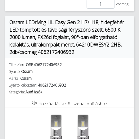
csomag
Osram LEDriving HL Easy Gen 2 H7/H18, hidegfehér
LED tompított és távolsági fényszóró szett, 6500 K,
2000 lumen, PX26d foglalat, 90°-ban elforgatható
kialakítás, ultrakompakt méret, 64210DWESY2-2HB,
2db/csomag 4062172406932
Cikkszám:
OSR4062172406932
Gyártó:
Osram
Márka:
Osram
Gyártói cikkszám:
4062172406932
Kategória:
Autó izzók
Hozzáadás az összehasonlításhoz