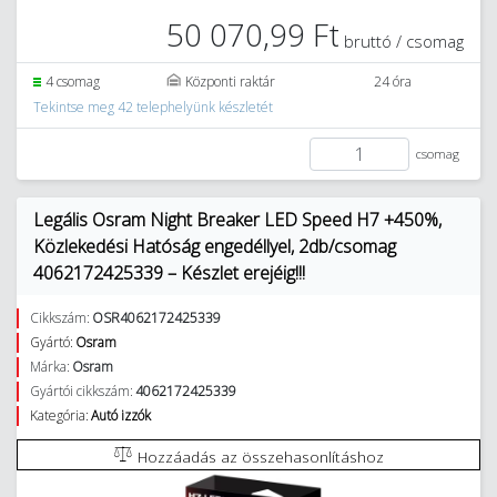
50 070,99 Ft
bruttó / csomag
4 csomag
Központi raktár
24 óra
Tekintse meg 42 telephelyünk készletét
csomag
Legális Osram Night Breaker LED Speed H7 +450%,
Közlekedési Hatóság engedéllyel, 2db/csomag
4062172425339 – Készlet erejéig!!!
Cikkszám:
OSR4062172425339
Gyártó:
Osram
Márka:
Osram
Gyártói cikkszám:
4062172425339
Kategória:
Autó izzók
Hozzáadás az összehasonlításhoz