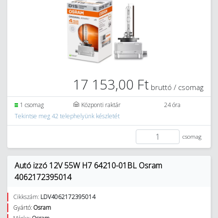
17 153,00 Ft
bruttó / csomag
1 csomag
Központi raktár
24 óra
Tekintse meg 42 telephelyünk készletét
csomag
Autó izzó 12V 55W H7 64210-01BL Osram
4062172395014
Cikkszám:
LDV4062172395014
Gyártó:
Osram