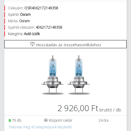
Cikkszám:
OSR4062172149358
Gyártó:
Osram
Márka:
Osram
Gyártói cikkszám:
4062172149358
Kategória:
Autó izzók
Hozzáadás az összehasonlításhoz
2 926,00 Ft
bruttó / db.
79 db.
Központi raktár
24 óra
Tekintse meg 42 telephelyünk készletét