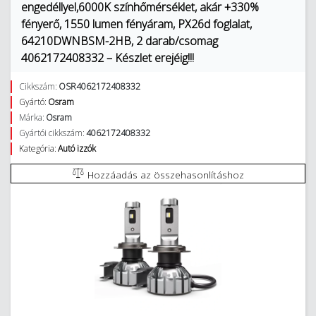
engedéllyel,6000K színhőmérséklet, akár +330%
fényerő, 1550 lumen fényáram, PX26d foglalat,
64210DWNBSM-2HB, 2 darab/csomag
4062172408332 – Készlet erejéig!!!
Cikkszám:
OSR4062172408332
Gyártó:
Osram
Márka:
Osram
Gyártói cikkszám:
4062172408332
Kategória:
Autó izzók
Hozzáadás az összehasonlításhoz