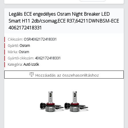
Legális ECE engedélyes Osram Night Breaker LED
Smart H11 2db/csomag,ECE R37,64211DWNBSM-ECE
4062172418331
Cikkszám:
OSR4062172418331
Gyártó:
Osram
Márka:
Osram
Gyártói cikkszám:
4062172418331
Kategória:
Autó izzók
Hozzáadás az összehasonlításhoz