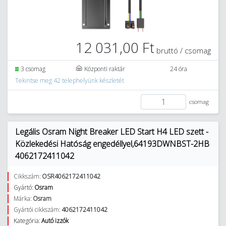
12 031,00 Ft
bruttó / csomag
3 csomag
Központi raktár
24 óra
Tekintse meg 42 telephelyünk készletét
csomag
Legális Osram Night Breaker LED Start H4 LED szett -
Közlekedési Hatóság engedéllyel,64193DWNBST-2HB
4062172411042
Cikkszám:
OSR4062172411042
Gyártó:
Osram
Márka:
Osram
Gyártói cikkszám:
4062172411042
Kategória:
Autó izzók