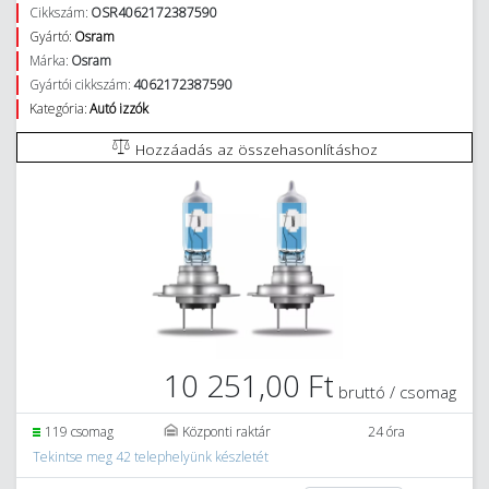
Cikkszám:
OSR4062172387590
Gyártó:
Osram
Márka:
Osram
Gyártói cikkszám:
4062172387590
Kategória:
Autó izzók
Hozzáadás az összehasonlításhoz
10 251,00 Ft
bruttó / csomag
119 csomag
Központi raktár
24 óra
Tekintse meg 42 telephelyünk készletét