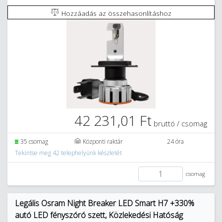
Hozzáadás az összehasonlításhoz
42 231,01 Ft
bruttó / csomag
35 csomag
Központi raktár
24 óra
Tekintse meg 42 telephelyünk készletét
csomag
Legális Osram Night Breaker LED Smart H7 +330%
autó LED fényszóró szett, Közlekedési Hatóság