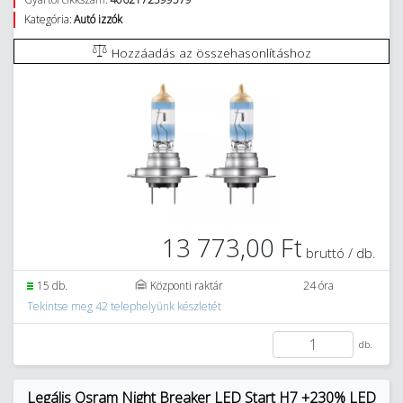
Kategória:
Autó izzók
Hozzáadás az összehasonlításhoz
13 773,00 Ft
bruttó / db.
15 db.
Központi raktár
24 óra
Tekintse meg 42 telephelyünk készletét
db.
Legális Osram Night Breaker LED Start H7 +230% LED