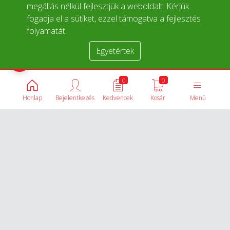
megállás nélkül fejlesztjük a weboldalt. Kérjük
fogadja el a sütiket, ezzel támogatva a fejlesztés
folyamatát.
Egyetértek
Termékek összehasonlítása
0
0
Honlap
Bejelentkezés
Kedvencek
Kosár
Menü