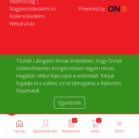
Villamosság |
Nagykereskedelmi és
Powered by
Kiskereskedelmi
Webáruház
Tisztelt Látogató! Annak érdekében, hogy Önnek
zökkenőmentes böngészésben legyen része,
megállás nélkül fejlesztjük a weboldalt. Kérjük
fogadja el a sütiket, ezzel támogatva a fejlesztés
folyamatát.
Egyetértek
Termékek összehasonlítása
0
0
Honlap
Bejelentkezés
Kedvencek
Kosár
Menü