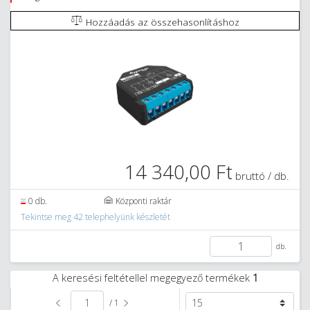
Hozzáadás az összehasonlításhoz
14 340,00 Ft
bruttó / db.
0 db.
Központi raktár
Tekintse meg 42 telephelyünk készletét
db.
A keresési feltétellel megegyező termékek
1
/ 1