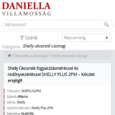
Szűrők
Shelly okosrelé csomag
Kategória:
/
/
Okosotthon csomagok
Shelly okosrelé csomag
Shelly Okosrelé fogyasztásméréssel és
redőnyvezérléssel SHELLY PLUS 2PM – Készlet
erejéig!!!
Cikkszám:
SHEPLUS2PM
Gyártó:
Allterco
Márka:
Shelly
Gyártói cikkszám:
Shelly Plus 2PM
Kategória:
Vezérlők