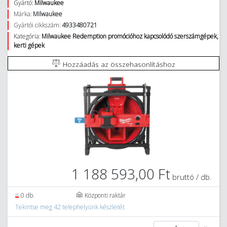
Gyártó:
Milwaukee
Márka:
Milwaukee
Gyártói cikkszám:
4933480721
Kategória:
Milwaukee Redemption promócióhoz kapcsolódó szerszámgépek,
kerti gépek
Hozzáadás az összehasonlításhoz
1 188 593,00 Ft
bruttó / db.
0 db.
Központi raktár
Tekintse meg 42 telephelyünk készletét