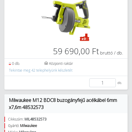
59 690,00 Ft
bruttó / db.
0 db.
Központi raktár
Tekintse meg 42 telephelyünk készletét
db.
Milwaukee M12 BDC8 buzogányfejű acélkábel 6mm
x7,6m 48532573
Cikkszám:
MIL48532573
Gyártó:
Milwaukee