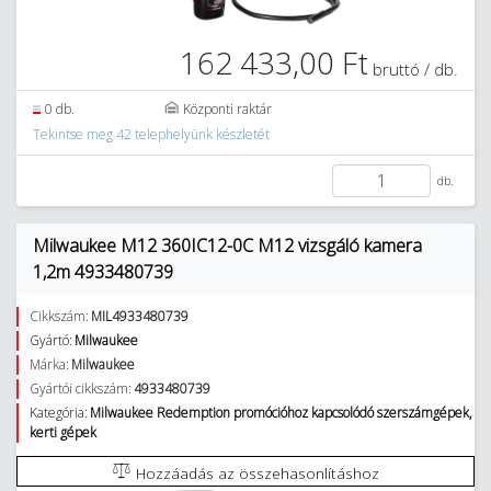
162 433,00 Ft
bruttó / db.
0 db.
Központi raktár
Tekintse meg 42 telephelyünk készletét
db.
Milwaukee M12 360IC12-0C M12 vizsgáló kamera
1,2m 4933480739
Cikkszám:
MIL4933480739
Gyártó:
Milwaukee
Márka:
Milwaukee
Gyártói cikkszám:
4933480739
Kategória:
Milwaukee Redemption promócióhoz kapcsolódó szerszámgépek,
kerti gépek
Hozzáadás az összehasonlításhoz