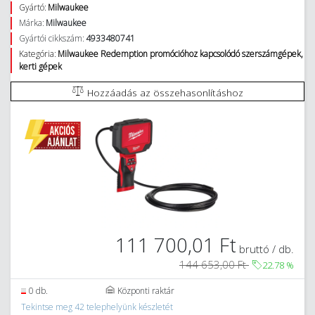
Gyártó:
Milwaukee
Márka:
Milwaukee
Gyártói cikkszám:
4933480741
Kategória:
Milwaukee Redemption promócióhoz kapcsolódó szerszámgépek,
kerti gépek
Hozzáadás az összehasonlításhoz
111 700,01 Ft
bruttó / db.
144 653,00 Ft
22.78
%
0 db.
Központi raktár
Tekintse meg 42 telephelyünk készletét