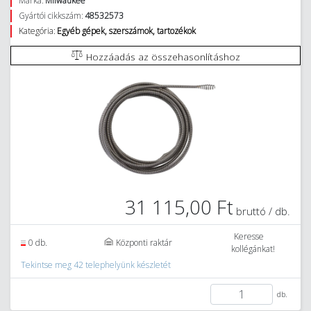
Márka:
Milwaukee
Gyártói cikkszám:
48532573
Kategória:
Egyéb gépek, szerszámok, tartozékok
Hozzáadás az összehasonlításhoz
31 115,00 Ft
bruttó / db.
Keresse
0 db.
Központi raktár
kollégánkat!
Tekintse meg 42 telephelyünk készletét
db.