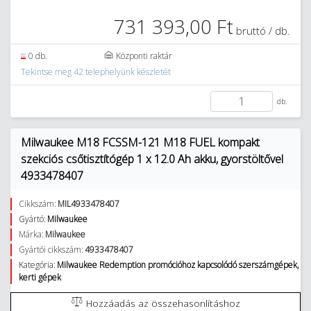
731 393,00 Ft
bruttó / db.
0 db.
Központi raktár
Tekintse meg 42 telephelyünk készletét
db.
Milwaukee M18 FCSSM-121 M18 FUEL kompakt
szekciós csőtisztítógép 1 x 12.0 Ah akku, gyorstöltővel
4933478407
Cikkszám:
MIL4933478407
Gyártó:
Milwaukee
Márka:
Milwaukee
Gyártói cikkszám:
4933478407
Kategória:
Milwaukee Redemption promócióhoz kapcsolódó szerszámgépek,
kerti gépek
Hozzáadás az összehasonlításhoz