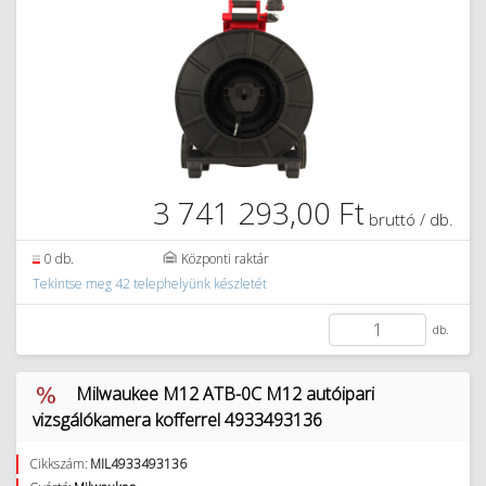
3 741 293,00 Ft
bruttó / db.
0 db.
Központi raktár
Tekintse meg 42 telephelyünk készletét
db.
Milwaukee M12 ATB-0C M12 autóipari
vizsgálókamera kofferrel 4933493136
Cikkszám:
MIL4933493136