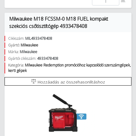
db.
Milwaukee M18 FCSSM-0 M18 FUEL kompakt
szekciós csőtisztítógép 4933478408
Cikkszám:
MIL4933478408
Gyártó:
Milwaukee
Márka:
Milwaukee
Gyártói cikkszám:
4933478408
Kategória:
Milwaukee Redemption promócióhoz kapcsolódó szerszámgépek,
kerti gépek
Hozzáadás az összehasonlításhoz