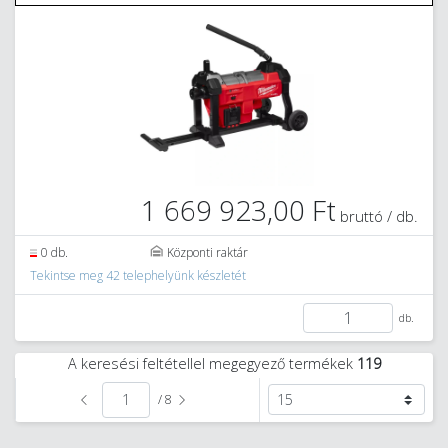
1 669 923,00 Ft
bruttó / db.
0 db.
Központi raktár
Tekintse meg 42 telephelyünk készletét
db.
A keresési feltétellel megegyező termékek
119
/ 8