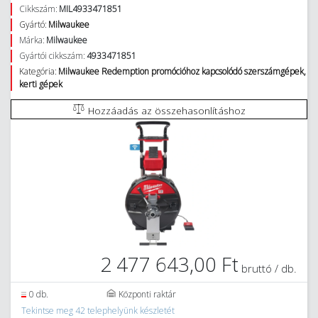
Cikkszám:
MIL4933471851
Gyártó:
Milwaukee
Márka:
Milwaukee
Gyártói cikkszám:
4933471851
Kategória:
Milwaukee Redemption promócióhoz kapcsolódó szerszámgépek,
kerti gépek
Hozzáadás az összehasonlításhoz
2 477 643,00 Ft
bruttó / db.
0 db.
Központi raktár
Tekintse meg 42 telephelyünk készletét