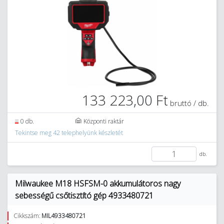
133 223,00 Ft
bruttó / db.
0 db.
Központi raktár
Tekintse meg 42 telephelyünk készletét
db.
Milwaukee M18 HSFSM-0 akkumulátoros nagy
sebességű csőtisztító gép 4933480721
Cikkszám:
MIL4933480721