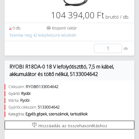
104 394,00 Ft
bruttó / db.
0 db.
Központi raktár
Tekintse meg 42 telephelyünk készletét
db.
RYOBI R18DA-0 18 V lefolyótisztító, 7,5 m kábel,
akkumulátor és töltő nélkül, 5133004642
Cikkszám:
RYOBI5133004642
Gyártó:
Ryobi
Márka:
Ryobi
Gyártói cikkszám:
5133004642
Kategória:
Egyéb gépek, szerszámok, tartozékok
Hozzáadás az összehasonlításhoz