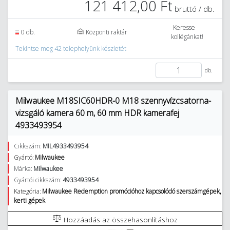
121 412,00 Ft
bruttó / db.
Keresse
0 db.
Központi raktár
kollégánkat!
Tekintse meg 42 telephelyünk készletét
db.
Milwaukee M18SIC60HDR-0 M18 szennyvízcsatorna-
vizsgáló kamera 60 m, 60 mm HDR kamerafej
4933493954
Cikkszám:
MIL4933493954
Gyártó:
Milwaukee
Márka:
Milwaukee
Gyártói cikkszám:
4933493954
Kategória:
Milwaukee Redemption promócióhoz kapcsolódó szerszámgépek,
kerti gépek
Hozzáadás az összehasonlításhoz