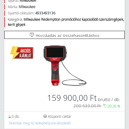
Gyártó:
Milwaukee
Márka:
Milwaukee
Gyártói cikkszám:
4933493136
Kategória:
Milwaukee Redemption promócióhoz kapcsolódó szerszámgépek,
kerti gépek
Hozzáadás az összehasonlításhoz
159 900,00 Ft
bruttó / db.
200 533,00 Ft
20.26
%
0 db.
Központi raktár
Tekintse meg 42 telephelyünk készletét