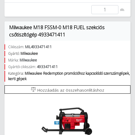
db.
Milwaukee M18 FSSM-0 M18 FUEL szekciós
csőtiszítógép 4933471411
Cikkszám:
MIL4933471411
Gyártó:
Milwaukee
Márka:
Milwaukee
Gyártói cikkszám:
4933471411
Kategória:
Milwaukee Redemption promócióhoz kapcsolódó szerszámgépek,
kerti gépek
Hozzáadás az összehasonlításhoz