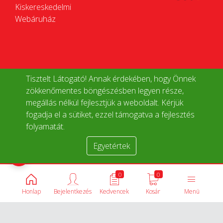
Kiskereskedelmi
Webáruház
Tisztelt Látogató! Annak érdekében, hogy Önnek
zökkenőmentes böngészésben legyen része,
megállás nélkül fejlesztjük a weboldalt. Kérjük
fogadja el a sütiket, ezzel támogatva a fejlesztés
folyamatát.
Egyetértek
Termékek összehasonlítása
0
0
Honlap
Bejelentkezés
Kedvencek
Kosár
Menü