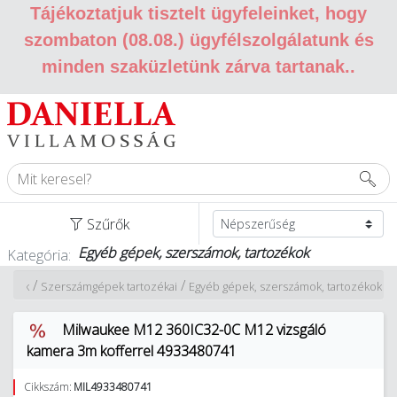
Tájékoztatjuk tisztelt ügyfeleinket, hogy
szombaton (08.08.) ügyfélszolgálatunk és
minden szaküzletünk zárva tartanak.
.
Szűrők
Egyéb gépek, szerszámok, tartozékok
Kategória:
/
/
zámok
Szerszámgépek tartozékai
Egyéb gépek, szerszámok, tartozékok
Milwaukee M12 360IC32-0C M12 vizsgáló
kamera 3m kofferrel 4933480741
Cikkszám:
MIL4933480741