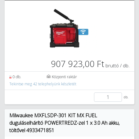
907 923,00 Ft
bruttó / db.
0 db.
Központi raktár
Tekintse meg 42 telephelyünk készletét
db.
Milwaukee MXFLSDP-301 KIT MX FUEL
duguláselhárító POWERTREDZ-zel 1 x 3.0 Ah akku,
töltővel 4933471851