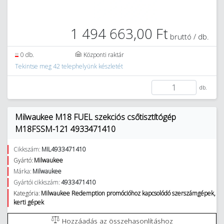
1 494 663,00 Ft
bruttó / db.
0 db.
Központi raktár
Tekintse meg 42 telephelyünk készletét
db.
Milwaukee M18 FUEL szekciós csőtisztítógép
M18FSSM-121 4933471410
Cikkszám:
MIL4933471410
Gyártó:
Milwaukee
Márka:
Milwaukee
Gyártói cikkszám:
4933471410
Kategória:
Milwaukee Redemption promócióhoz kapcsolódó szerszámgépek,
kerti gépek
Hozzáadás az összehasonlításhoz