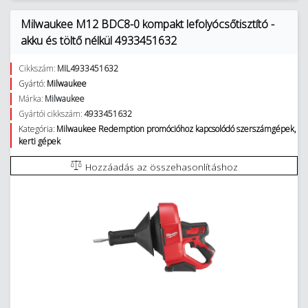
Milwaukee M12 BDC8-0 kompakt lefolyócsőtisztító -
akku és töltő nélkül 4933451632
Cikkszám:
MIL4933451632
Gyártó:
Milwaukee
Márka:
Milwaukee
Gyártói cikkszám:
4933451632
Kategória:
Milwaukee Redemption promócióhoz kapcsolódó szerszámgépek,
kerti gépek
Hozzáadás az összehasonlításhoz