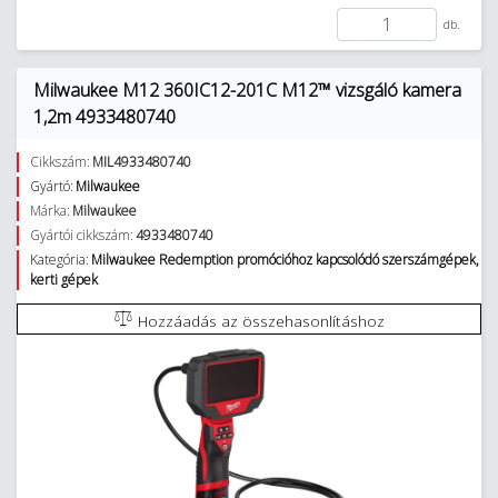
db.
Milwaukee M12 360IC12-201C M12™ vizsgáló kamera
1,2m 4933480740
Cikkszám:
MIL4933480740
Gyártó:
Milwaukee
Márka:
Milwaukee
Gyártói cikkszám:
4933480740
Kategória:
Milwaukee Redemption promócióhoz kapcsolódó szerszámgépek,
kerti gépek
Hozzáadás az összehasonlításhoz