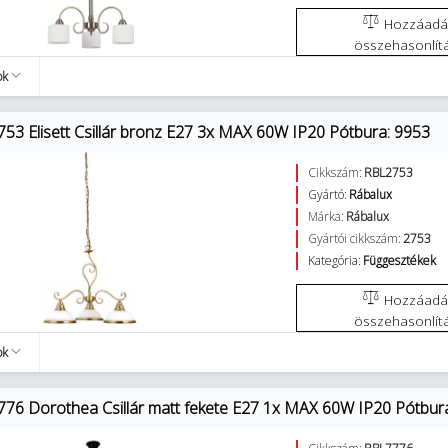
Hozzáadás az
összehasonlít
ok
753 Elisett Csillár bronz E27 3x MAX 60W IP20 Pótbura: 9953
Cikkszám:
RBL2753
Gyártó:
Rábalux
Márka:
Rábalux
Gyártói cikkszám:
2753
Kategória:
Függesztékek
Hozzáadás az
összehasonlít
ok
776 Dorothea Csillár matt fekete E27 1x MAX 60W IP20 Pótbur