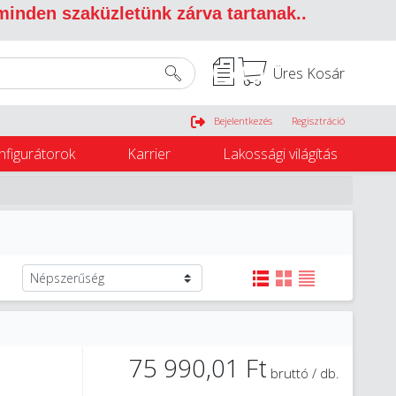
 minden szaküzletünk zárva tartanak.
.
Üres Kosár
Belépés
Bejelentkezés
Regisztráció
nfigurátorok
Karrier
Lakossági világítás
75 990,01 Ft
bruttó / db.