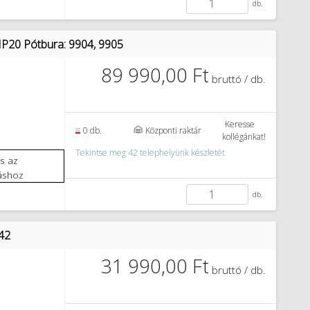
db.
IP20 Pótbura: 9904, 9905
89 990,00 Ft
bruttó / db.
Keresse
0 db.
Központi raktár
kollégánkat!
Tekintse meg 42 telephelyünk készletét
áshoz
db.
42
31 990,00 Ft
bruttó / db.