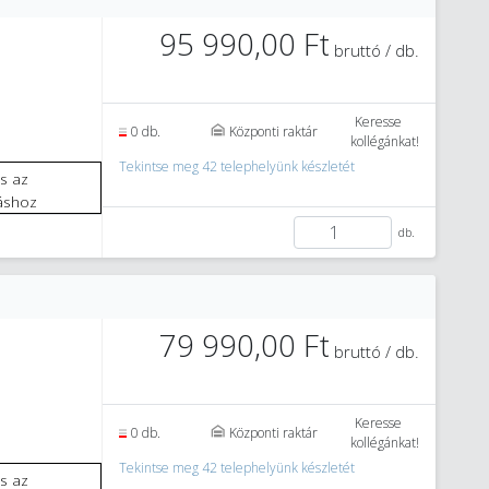
95 990,00 Ft
bruttó / db.
Keresse
0 db.
Központi raktár
kollégánkat!
Tekintse meg 42 telephelyünk készletét
áshoz
db.
79 990,00 Ft
bruttó / db.
Keresse
0 db.
Központi raktár
kollégánkat!
Tekintse meg 42 telephelyünk készletét