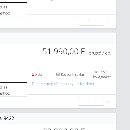
áshoz
db.
51 990,00 Ft
bruttó / db.
Keresse
0 db.
Központi raktár
kollégánkat!
Tekintse meg 42 telephelyünk készletét
áshoz
db.
a: 9422