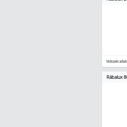
Műszaki adat
Rábalux 8