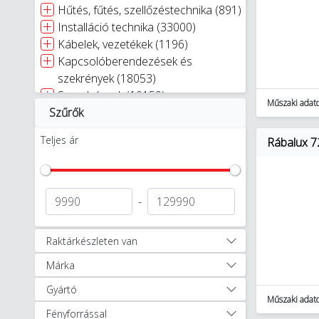
Hűtés, fűtés, szellőzéstechnika (891)
Installáció technika (33000)
Kábelek, vezetékek (1196)
Kapcsolóberendezések és
szekrények (18053)
Szerelvények (10150)
Műszaki adat
Szűrők
Kaputechnika (9)
Napelemes rendszerek (348)
Teljes ár
Rábalux 7
Világítástechnika (27424)
Villámvédelem (3886)
Egyéb (2252)
Autóápolási termékek (47)
-
Munkavédelem, védőruházat (1256)
Okosotthon megoldások (321)
Raktárkészleten van
Okosotthon csomagok (17)
Márka
Szerszámok (11894)
Lakossági világítás (2518)
Gyártó
Beltéri lámpatestek (1709)
Műszaki adat
Fényforrással
Állólámpák (66)