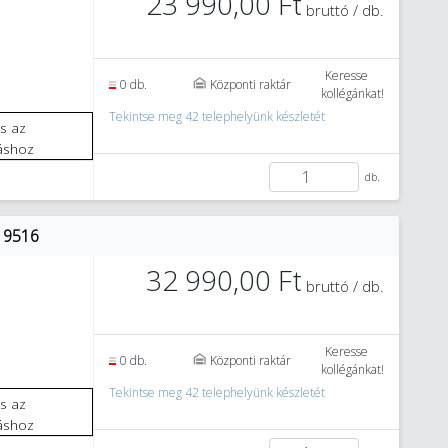
23 990,00 Ft
bruttó / db.
Keresse
0 db.
Központi raktár
kollégánkat!
Tekintse meg 42 telephelyünk készletét
áshoz
db.
: 9516
32 990,00 Ft
bruttó / db.
Keresse
0 db.
Központi raktár
kollégánkat!
Tekintse meg 42 telephelyünk készletét
áshoz