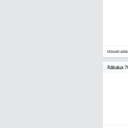
Műszaki adat
Rábalux 7