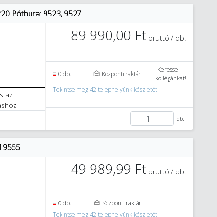
20 Pótbura: 9523, 9527
89 990,00 Ft
bruttó / db.
Keresse
0 db.
Központi raktár
kollégánkat!
Tekintse meg 42 telephelyünk készletét
áshoz
db.
 19555
49 989,99 Ft
bruttó / db.
0 db.
Központi raktár
Tekintse meg 42 telephelyünk készletét