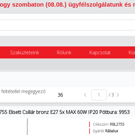
 hogy szombaton (08.08.) ügyfélszolgálatunk és
Szaküzleteink
Rólunk
Kapcsolat
Ko
 feltétellel megegyező
36
/ 3
755 Elisett Csillár bronz E27 5x MAX 60W IP20 Pótbura: 9953
Cikkszám:
RBL2755
Gyártó:
Rábalux