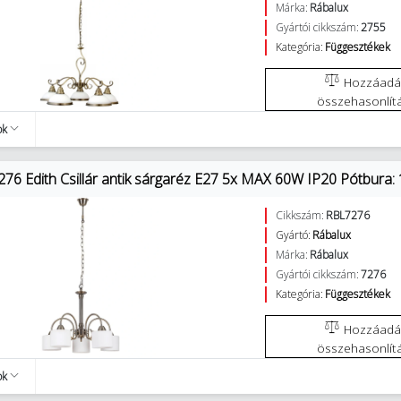
Márka:
Rábalux
Gyártói cikkszám:
2755
Kategória:
Függesztékek
Hozzáadás az
összehasonlít
ok
276 Edith Csillár antik sárgaréz E27 5x MAX 60W IP20 Pótbura:
Cikkszám:
RBL7276
Gyártó:
Rábalux
Márka:
Rábalux
Gyártói cikkszám:
7276
Kategória:
Függesztékek
Hozzáadás az
összehasonlít
ok