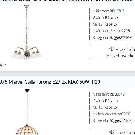
Cikkszám:
RBL2705
Gyártó:
Rábalux
Márka:
Rábalux
Gyártói cikkszám:
2705
Kategória:
Függesztékek
Hozzáadás az
összehasonlít
ok
076 Marvel Csillár bronz E27 2x MAX 60W IP20
Cikkszám:
RBL8076
Gyártó:
Rábalux
Márka:
Rábalux
Gyártói cikkszám:
8076
Kategória:
Függesztékek
Hozzáadás az