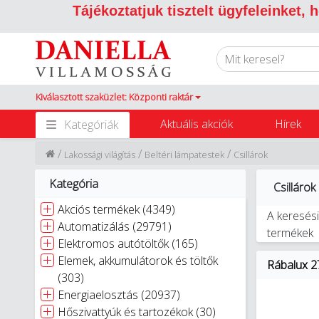
Tájékoztatjuk tisztelt ügyfeleinket,
Kiválasztott szaküzlet: Központi raktár
Aktuális akciók
Hírek
Kategóriák
/
/
/
Lakossági világítás
Beltéri lámpatestek
Csillárok
Kategória
Csillárok
Akciós termékek (4349)
A keresési
Automatizálás (29791)
termékek
Elektromos autótöltők (165)
Elemek, akkumulátorok és töltők
Rábalux 2
(303)
Energiaelosztás (20937)
Hőszivattyúk és tartozékok (30)