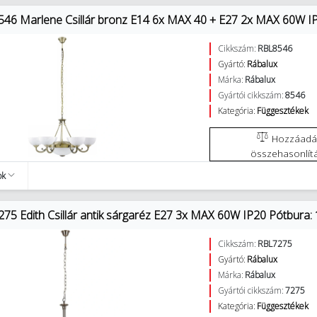
546 Marlene Csillár bronz E14 6x MAX 40 + E27 2x MAX 60W IP
Cikkszám:
RBL8546
Gyártó:
Rábalux
Márka:
Rábalux
Gyártói cikkszám:
8546
Kategória:
Függesztékek
Hozzáadás az
összehasonlít
ok
275 Edith Csillár antik sárgaréz E27 3x MAX 60W IP20 Pótbura:
Cikkszám:
RBL7275
Gyártó:
Rábalux
Márka:
Rábalux
Gyártói cikkszám:
7275
Kategória:
Függesztékek