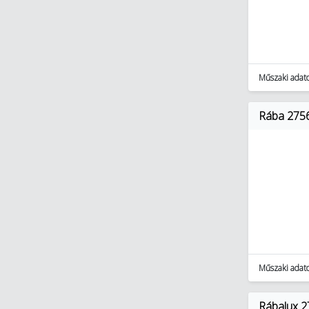
Műszaki adat
Rába 2756
Műszaki adat
Rábalux 2