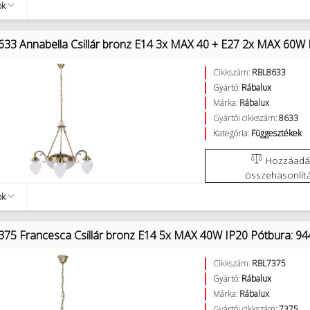
ok
633 Annabella Csillár bronz E14 3x MAX 40 + E27 2x MAX 60W 
Cikkszám:
RBL8633
Gyártó:
Rábalux
Márka:
Rábalux
Gyártói cikkszám:
8633
Kategória:
Függesztékek
Hozzáadás az
összehasonlít
ok
375 Francesca Csillár bronz E14 5x MAX 40W IP20 Pótbura: 94
Cikkszám:
RBL7375
Gyártó:
Rábalux
Márka:
Rábalux
Gyártói cikkszám:
7375