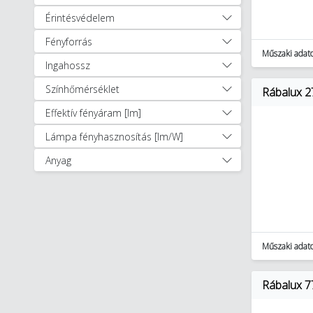
Pultmegvilágító lámpák (22)
Érintésvédelem
Rendszerbe építhető
lámpatestek (2)
Fényforrás
Spotlámpák (186)
Műszaki adat
Ingahossz
Tartozékok (26)
Ventillátorok (30)
Színhőmérséklet
Rábalux 2
Zseblámpák (4)
Effektív fényáram [lm]
Kültéri lámpatestek (278)
Lámpa fényhasznosítás [lm/W]
Okos világítás (76)
Dekoráció (4)
Anyag
Hagyományos fényforrások
(100)
LED fényforrások (223)
LED szalagok (137)
Műszaki adat
Rábalux 7