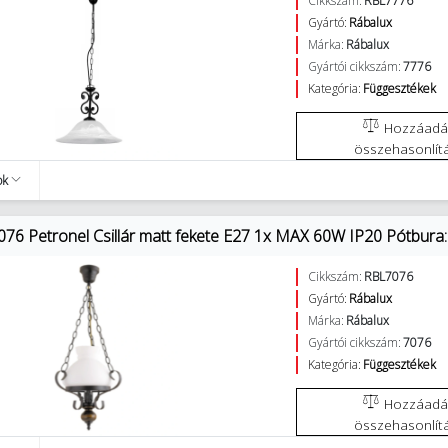
Cikkszám:
RBL7776
Gyártó:
Rábalux
Márka:
Rábalux
Gyártói cikkszám:
7776
Kategória:
Függesztékek
Hozzáadás az
összehasonlít
ok
076 Petronel Csillár matt fekete E27 1x MAX 60W IP20 Pótbura
Cikkszám:
RBL7076
Gyártó:
Rábalux
Márka:
Rábalux
Gyártói cikkszám:
7076
Kategória:
Függesztékek
Hozzáadás az
összehasonlít