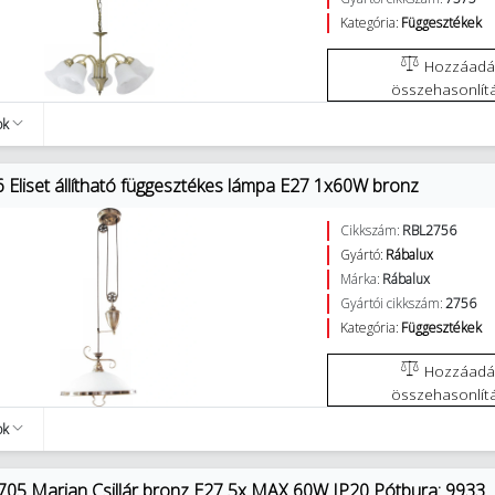
Kategória:
Függesztékek
Hozzáadás az
összehasonlít
ok
 Eliset állítható függesztékes lámpa E27 1x60W bronz
Cikkszám:
RBL2756
Gyártó:
Rábalux
Márka:
Rábalux
Gyártói cikkszám:
2756
Kategória:
Függesztékek
Hozzáadás az
összehasonlít
ok
705 Marian Csillár bronz E27 5x MAX 60W IP20 Pótbura: 9933