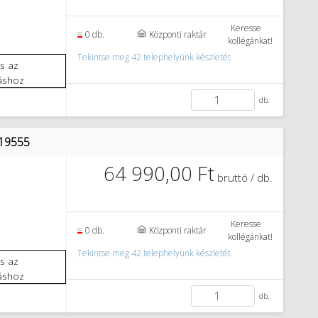
Keresse
0 db.
Központi raktár
kollégánkat!
Tekintse meg 42 telephelyünk készletét
áshoz
db.
 19555
64 990,00 Ft
bruttó / db.
Keresse
0 db.
Központi raktár
kollégánkat!
Tekintse meg 42 telephelyünk készletét
áshoz
db.