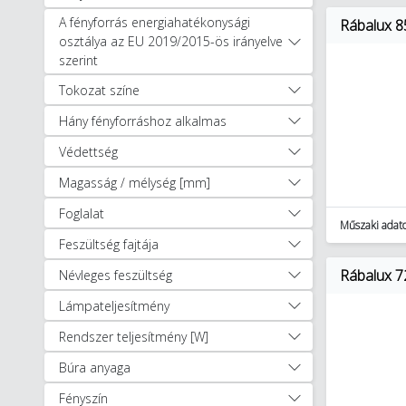
Asztali lámpák (163)
A fényforrás energiahatékonysági
Rábalux 8
Beépíthető lámpatestek (86)
osztálya az EU 2019/2015-ös irányelve
szerint
Csillárok (36)
Csíptetős lámpatestek (4)
Tokozat színe
Dekor lámpák (19)
Hány fényforráshoz alkalmas
Dugaljba dugható lámpák (1)
Éj fények (1)
Védettség
Éjjeli lámpák (32)
Magasság / mélység [mm]
Fali és mennyezeti lámpák
Foglalat
(89)
Műszaki adat
Fali lámpák (246)
Feszültség fajtája
Függesztékek (343)
Rábalux 7
Névleges feszültség
Fürdőszobai lámpák (66)
Gyereklámpák (3)
Lámpateljesítmény
Képmegvilágító lámpák (7)
Rendszer teljesítmény [W]
LED panelek (7)
Mennyezeti lámpatestek
Búra anyaga
(276)
Fényszín