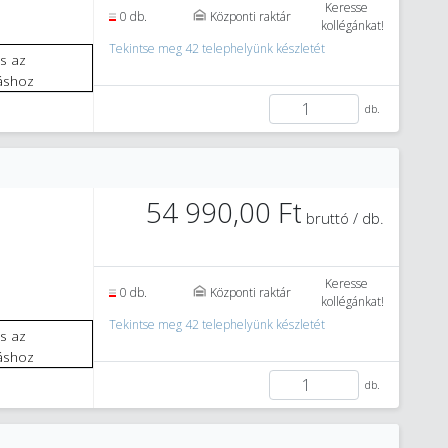
Keresse
0 db.
Központi raktár
kollégánkat!
Tekintse meg 42 telephelyünk készletét
áshoz
db.
54 990,00 Ft
bruttó / db.
Keresse
0 db.
Központi raktár
kollégánkat!
Tekintse meg 42 telephelyünk készletét
áshoz
db.