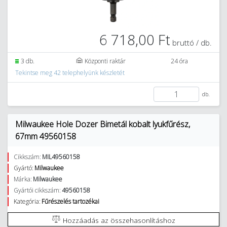
6 718,00 Ft
bruttó / db.
3 db.
Központi raktár
24 óra
Tekintse meg 42 telephelyünk készletét
db.
Milwaukee Hole Dozer Bimetál kobalt lyukfűrész,
67mm 49560158
Cikkszám:
MIL49560158
Gyártó:
Milwaukee
Márka:
Milwaukee
Gyártói cikkszám:
49560158
Kategória:
Fűrészelés tartozékai
Hozzáadás az összehasonlításhoz