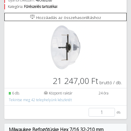
Gyártói cikkszám:
49560260
Kategória:
Fűrészelés tartozékai
Hozzáadás az összehasonlításhoz
21 247,00 Ft
bruttó / db.
6 db.
Központi raktár
24 óra
Tekintse meg 42 telephelyünk készletét
db.
Milwaukee Befogótüske Hex 7/16 32-210 mm