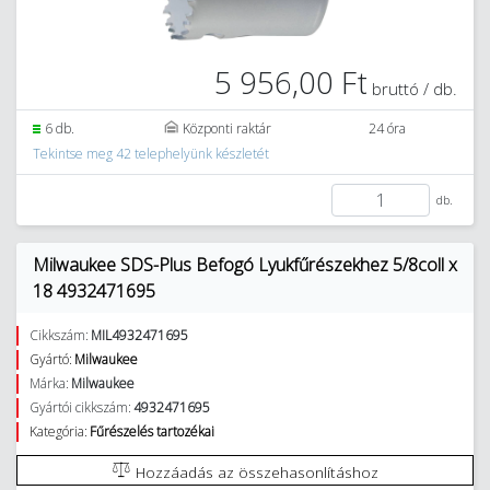
5 956,00 Ft
bruttó / db.
6 db.
Központi raktár
24 óra
Tekintse meg 42 telephelyünk készletét
db.
Milwaukee SDS-Plus Befogó Lyukfűrészekhez 5/8coll x
18 4932471695
Cikkszám:
MIL4932471695
Gyártó:
Milwaukee
Márka:
Milwaukee
Gyártói cikkszám:
4932471695
Kategória:
Fűrészelés tartozékai
Hozzáadás az összehasonlításhoz