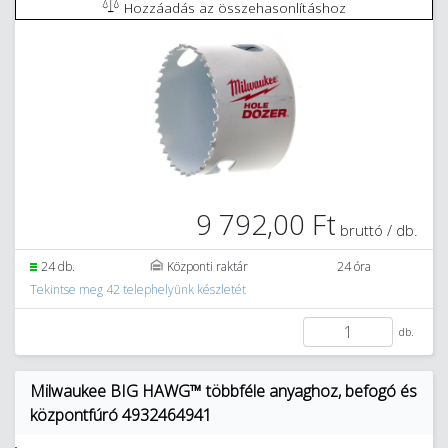
Hozzáadás az összehasonlításhoz
9 792,00 Ft
bruttó / db.
24 db.
Központi raktár
24 óra
Tekintse meg 42 telephelyünk készletét
db.
Milwaukee BIG HAWG™ többféle anyaghoz, befogó és
központfúró 4932464941