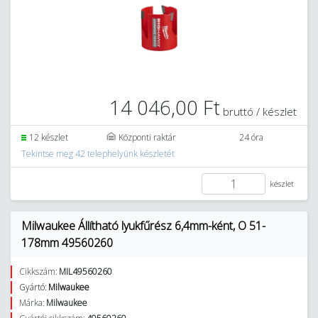
14 046,00 Ft
bruttó / készlet
12 készlet
Központi raktár
24 óra
Tekintse meg 42 telephelyünk készletét
készlet
Milwaukee Állítható lyukfűrész 6,4mm-ként, O 51-
178mm 49560260
Cikkszám:
MIL49560260
Gyártó:
Milwaukee
Márka:
Milwaukee