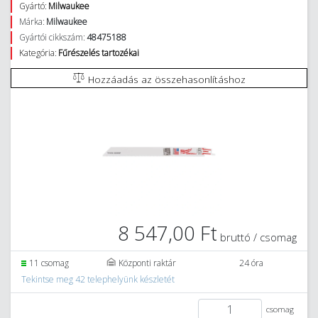
Gyártó:
Milwaukee
Márka:
Milwaukee
Gyártói cikkszám:
48475188
Kategória:
Fűrészelés tartozékai
Hozzáadás az összehasonlításhoz
8 547,00 Ft
bruttó / csomag
11 csomag
Központi raktár
24 óra
Tekintse meg 42 telephelyünk készletét
csomag