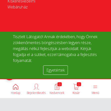
Kiskereskedelmi
Webáruház
Tisztelt Látogató! Annak érdekében, hogy Önnek
zökkenőmentes böngészésben legyen része,
megállás nélkül fejlesztjük a weboldalt. Kérjük
fogadja el a sütiket, ezzel támogatva a fejlesztés
folyamatát.
Egyetértek
Termékek összehasonlítása
0
0
Honlap
Bejelentkezés
Kedvencek
Kosár
Menü