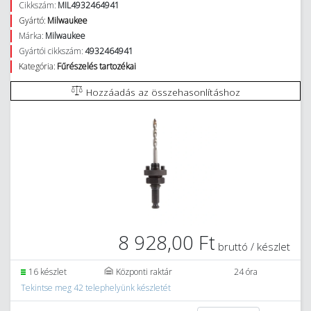
Cikkszám:
MIL4932464941
Gyártó:
Milwaukee
Márka:
Milwaukee
Gyártói cikkszám:
4932464941
Kategória:
Fűrészelés tartozékai
Hozzáadás az összehasonlításhoz
8 928,00 Ft
bruttó / készlet
16 készlet
Központi raktár
24 óra
Tekintse meg 42 telephelyünk készletét