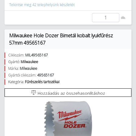
Tekintse meg 42 telephelyünk készletét
db.
Milwaukee Hole Dozer Bimetál kobalt lyukfűrész
57mm 49565167
Cikkszám:
MIL49565167
Gyártó:
Milwaukee
Márka:
Milwaukee
Gyártói cikkszám:
49565167
Kategória:
Fűrészelés tartozékai
Hozzáadás az összehasonlításhoz