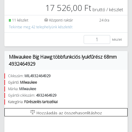
17 526,00 Ft
bruttó / készlet
11 készlet
Központi raktár
24 óra
Tekintse meg 42 telephelyünk készletét
készlet
Milwaukee Big Hawg többfunkciós lyukfűrész 68mm
4932464929
Cikkszám:
MIL4932464929
Gyártó:
Milwaukee
Márka:
Milwaukee
Gyártói cikkszám:
4932464929
Kategória:
Fűrészelés tartozékai
Hozzáadás az összehasonlításhoz