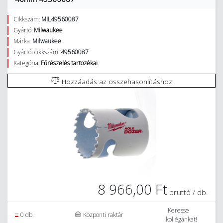
Cikkszám:
MIL49560087
Gyártó:
Milwaukee
Márka:
Milwaukee
Gyártói cikkszám:
49560087
Kategória:
Fűrészelés tartozékai
Hozzáadás az összehasonlításhoz
8 966,00 Ft
bruttó / db.
Keresse
0 db.
Központi raktár
kollégánkat!