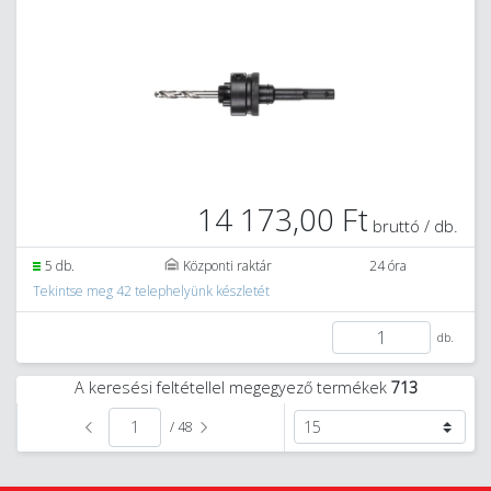
14 173,00 Ft
bruttó / db.
5 db.
Központi raktár
24 óra
Tekintse meg 42 telephelyünk készletét
db.
A keresési feltétellel megegyező termékek
713
/ 48