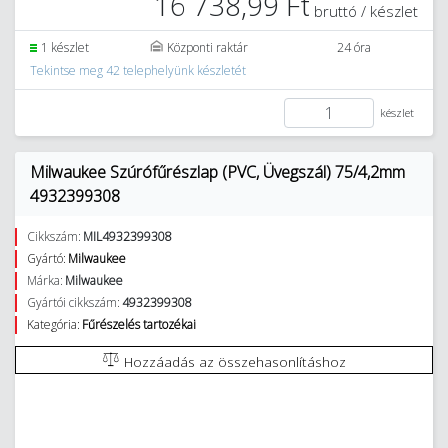
16 738,99 Ft
bruttó / készlet
1 készlet
Központi raktár
24 óra
Tekintse meg 42 telephelyünk készletét
készlet
Milwaukee Szúrófűrészlap (PVC, Üvegszál) 75/4,2mm
4932399308
Cikkszám:
MIL4932399308
Gyártó:
Milwaukee
Márka:
Milwaukee
Gyártói cikkszám:
4932399308
Kategória:
Fűrészelés tartozékai
Hozzáadás az összehasonlításhoz