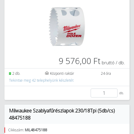
9 576,00 Ft
bruttó / db.
2 db.
Központi raktár
24 óra
Tekintse meg 42 telephelyünk készletét
db.
Milwaukee Szablyafűrészlapok 230/18Tpi (5db/cs)
48475188
Cikkszám:
MIL48475188