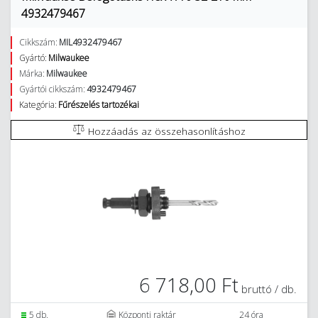
4932479467
Cikkszám:
MIL4932479467
Gyártó:
Milwaukee
Márka:
Milwaukee
Gyártói cikkszám:
4932479467
Kategória:
Fűrészelés tartozékai
Hozzáadás az összehasonlításhoz
6 718,00 Ft
bruttó / db.
5 db.
Központi raktár
24 óra