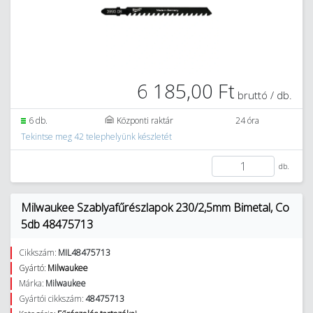
6 185,00 Ft
bruttó / db.
6 db.
Központi raktár
24 óra
Tekintse meg 42 telephelyünk készletét
db.
Milwaukee Szablyafűrészlapok 230/2,5mm Bimetal, Co
5db 48475713
Cikkszám:
MIL48475713
Gyártó:
Milwaukee
Márka:
Milwaukee
Gyártói cikkszám:
48475713