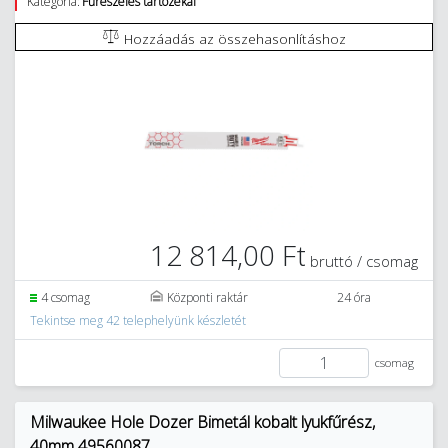
Kategória:
Fűrészelés tartozékai
Hozzáadás az összehasonlításhoz
12 814,00 Ft
bruttó / csomag
4 csomag
Központi raktár
24 óra
Tekintse meg 42 telephelyünk készletét
csomag
Milwaukee Hole Dozer Bimetál kobalt lyukfűrész,
40mm 49560087