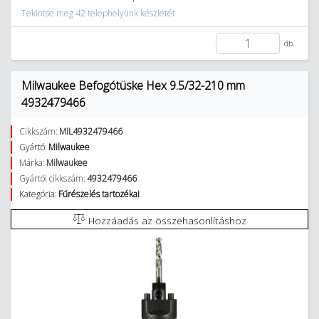
Tekintse meg 42 telephelyünk készletét
db.
Milwaukee Befogótüske Hex 9.5/32-210 mm
4932479466
Cikkszám:
MIL4932479466
Gyártó:
Milwaukee
Márka:
Milwaukee
Gyártói cikkszám:
4932479466
Kategória:
Fűrészelés tartozékai
Hozzáadás az összehasonlításhoz