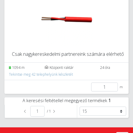
Csak nagykereskedelmi partnereink számára elérhető
1094 m
Központi raktár
24 óra
Tekintse meg 42 telephelyünk készletét
m
A keresési feltétellel megegyező termékek
1
/ 1