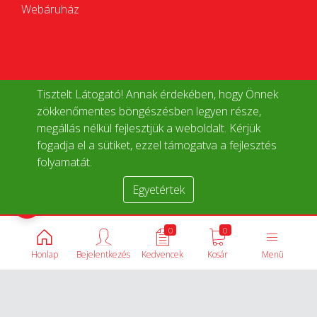
Webáruház
Tisztelt Látogató! Annak érdekében, hogy Önnek
zökkenőmentes böngészésben legyen része,
megállás nélkül fejlesztjük a weboldalt. Kérjük
fogadja el a sütiket, ezzel támogatva a fejlesztés
folyamatát.
Egyetértek
Termékek összehasonlítása
0
0
Honlap
Bejelentkezés
Kedvencek
Kosár
Menü