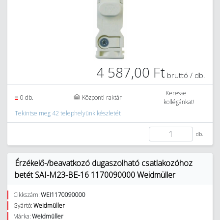
4 587,00 Ft
bruttó / db.
Keresse
0 db.
Központi raktár
kollégánkat!
Tekintse meg 42 telephelyünk készletét
db.
Érzékelő-/beavatkozó dugaszolható csatlakozóhoz
betét SAI-M23-BE-16 1170090000 Weidmüller
Cikkszám:
WEI1170090000
Gyártó:
Weidmüller
Márka:
Weidmüller