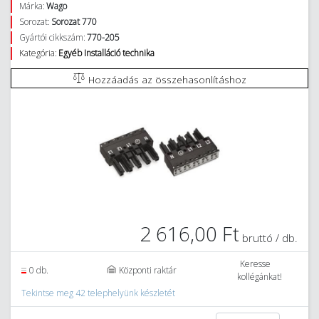
Márka:
Wago
Sorozat:
Sorozat 770
Gyártói cikkszám:
770-205
Kategória:
Egyéb Installáció technika
Hozzáadás az összehasonlításhoz
2 616,00 Ft
bruttó / db.
Keresse
0 db.
Központi raktár
kollégánkat!
Tekintse meg 42 telephelyünk készletét