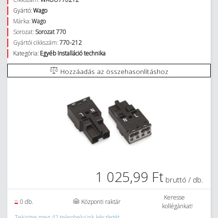
Gyártó:
Wago
Márka:
Wago
Sorozat:
Sorozat 770
Gyártói cikkszám:
770-212
Kategória:
Egyéb Installáció technika
Hozzáadás az összehasonlításhoz
1 025,99 Ft
bruttó / db.
Keresse
0 db.
Központi raktár
kollégánkat!
Tekintse meg 42 telephelyünk készletét