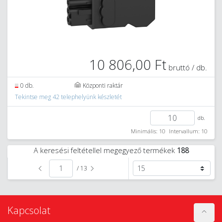
10 806,00 Ft
bruttó / db.
0 db.
Központi raktár
Tekintse meg 42 telephelyünk készletét
db.
Minimális: 10
Intervallum: 10
A keresési feltétellel megegyező termékek
188
/ 13
Kapcsolat