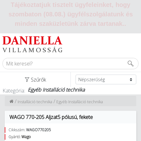
Tájékoztatjuk tisztelt ügyfeleinket, hogy
szombaton (08.08.) ügyfélszolgálatunk és
minden szaküzletünk zárva tartanak.
.
Szűrők
Egyéb Installáció technika
Kategória:
/
/
Installáció technika
Egyéb Installáció technika
WAGO 770-205 Aljzat5 pólusú, fekete
Cikkszám:
WAGO770205
Gyártó:
Wago