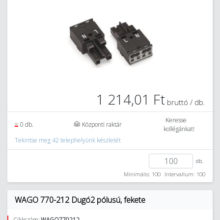
1 214,01 Ft
bruttó / db.
Keresse
0 db.
Központi raktár
kollégánkat!
Tekintse meg 42 telephelyünk készletét
db.
Minimális: 100
Intervallum: 100
WAGO 770-212 Dugó2 pólusú, fekete
Cikkszám:
WAGO770212