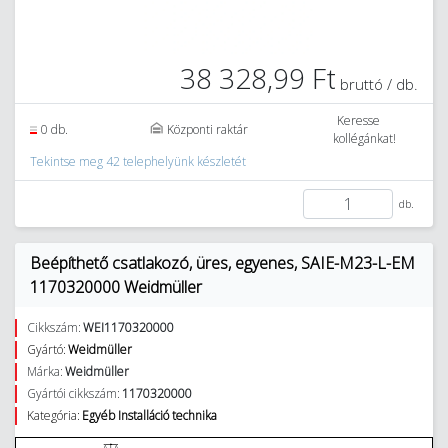
38 328,99 Ft
bruttó / db.
Keresse
0 db.
Központi raktár
kollégánkat!
Tekintse meg 42 telephelyünk készletét
db.
Beépíthető csatlakozó, üres, egyenes, SAIE-M23-L-EM
1170320000 Weidmüller
Cikkszám:
WEI1170320000
Gyártó:
Weidmüller
Márka:
Weidmüller
Gyártói cikkszám:
1170320000
Kategória:
Egyéb Installáció technika