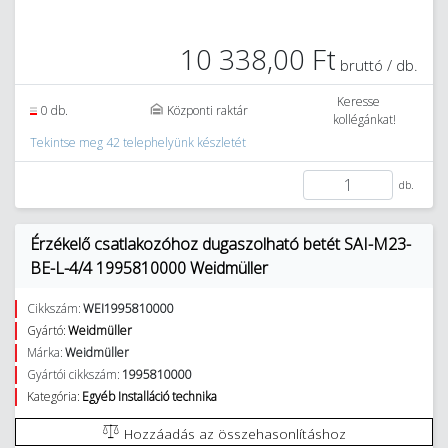
10 338,00 Ft
bruttó / db.
Keresse
0 db.
Központi raktár
kollégánkat!
Tekintse meg 42 telephelyünk készletét
db.
Érzékelő csatlakozóhoz dugaszolható betét SAI-M23-
BE-L-4/4 1995810000 Weidmüller
Cikkszám:
WEI1995810000
Gyártó:
Weidmüller
Márka:
Weidmüller
Gyártói cikkszám:
1995810000
Kategória:
Egyéb Installáció technika
Hozzáadás az összehasonlításhoz