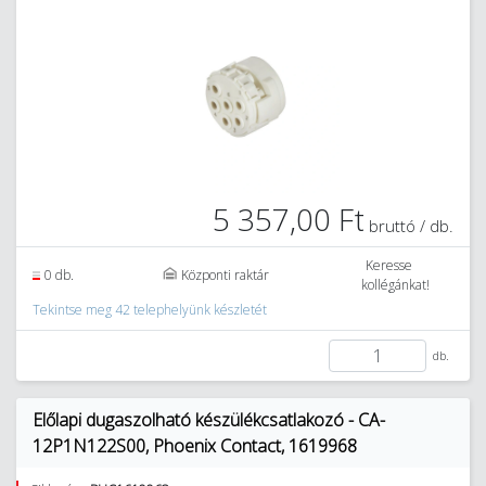
5 357,00 Ft
bruttó / db.
Keresse
0 db.
Központi raktár
kollégánkat!
Tekintse meg 42 telephelyünk készletét
db.
Előlapi dugaszolható készülékcsatlakozó - CA-
12P1N122S00, Phoenix Contact, 1619968