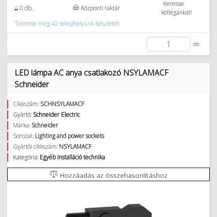
Keresse
0 db.
Központi raktár
kollégánkat!
Tekintse meg 42 telephelyünk készletét
db.
LED lámpa AC anya csatlakozó NSYLAMACF
Schneider
Cikkszám:
SCHNSYLAMACF
Gyártó:
Schneider Electric
Márka:
Schneider
Sorozat:
Lighting and power sockets
Gyártói cikkszám:
NSYLAMACF
Kategória:
Egyéb Installáció technika
Hozzáadás az összehasonlításhoz