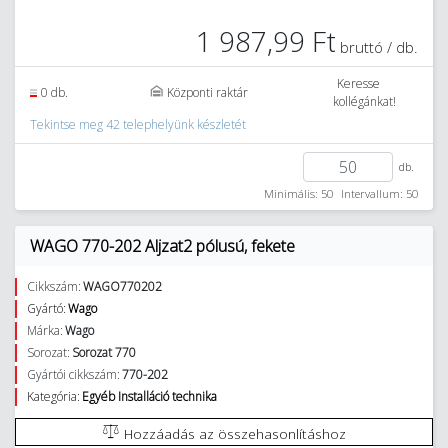
1 987,99 Ft
bruttó / db.
Keresse
0 db.
Központi raktár
kollégánkat!
Tekintse meg 42 telephelyünk készletét
db.
Minimális: 50
Intervallum: 50
WAGO 770-202 Aljzat2 pólusú, fekete
Cikkszám:
WAGO770202
Gyártó:
Wago
Márka:
Wago
Sorozat:
Sorozat 770
Gyártói cikkszám:
770-202
Kategória:
Egyéb Installáció technika
Hozzáadás az összehasonlításhoz