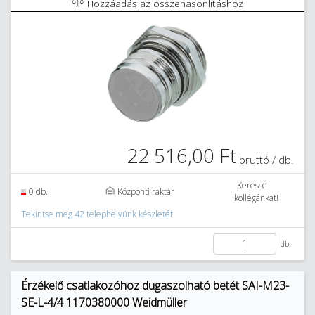
Hozzáadás az összehasonlításhoz
22 516,00 Ft
bruttó / db.
Keresse
0 db.
Központi raktár
kollégánkat!
Tekintse meg 42 telephelyünk készletét
db.
Érzékelő csatlakozóhoz dugaszolható betét SAI-M23-
SE-L-4/4 1170380000 Weidmüller