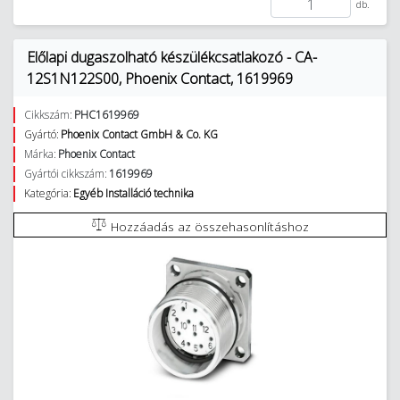
db.
Előlapi dugaszolható készülékcsatlakozó - CA-
12S1N122S00, Phoenix Contact, 1619969
Cikkszám:
PHC1619969
Gyártó:
Phoenix Contact GmbH & Co. KG
Márka:
Phoenix Contact
Gyártói cikkszám:
1619969
Kategória:
Egyéb Installáció technika
Hozzáadás az összehasonlításhoz