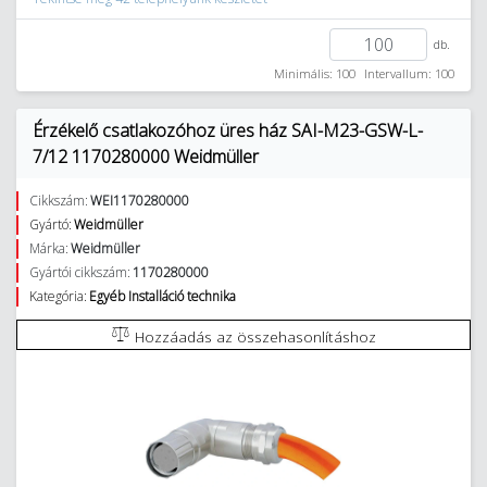
db.
Minimális: 100
Intervallum: 100
Érzékelő csatlakozóhoz üres ház SAI-M23-GSW-L-
7/12 1170280000 Weidmüller
Cikkszám:
WEI1170280000
Gyártó:
Weidmüller
Márka:
Weidmüller
Gyártói cikkszám:
1170280000
Kategória:
Egyéb Installáció technika
Hozzáadás az összehasonlításhoz