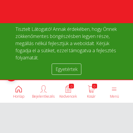
Tisztelt Látogató! Annak érdekében, hogy Önnek
zökkenőmentes böngészésben legyen része,
megállás nélkül fejlesztjük a weboldalt. Kérjük
fogadja el a sütiket, ezzel támogatva a fejlesztés
folyamatát.
Egyetértek
Termékek összehasonlítása
0
0
Honlap
Bejelentkezés
Kedvencek
Kosár
Menü