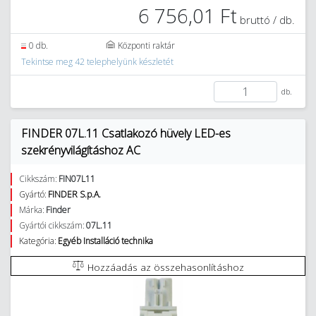
6 756,01 Ft
bruttó / db.
0 db.
Központi raktár
Tekintse meg 42 telephelyünk készletét
db.
FINDER 07L.11 Csatlakozó hüvely LED-es
szekrényvilágításhoz AC
Cikkszám:
FIN07L11
Gyártó:
FINDER S.p.A.
Márka:
Finder
Gyártói cikkszám:
07L.11
Kategória:
Egyéb Installáció technika
Hozzáadás az összehasonlításhoz