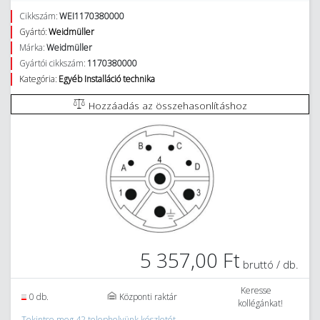
Cikkszám:
WEI1170380000
Gyártó:
Weidmüller
Márka:
Weidmüller
Gyártói cikkszám:
1170380000
Kategória:
Egyéb Installáció technika
Hozzáadás az összehasonlításhoz
5 357,00 Ft
bruttó / db.
Keresse
0 db.
Központi raktár
kollégánkat!
Tekintse meg 42 telephelyünk készletét