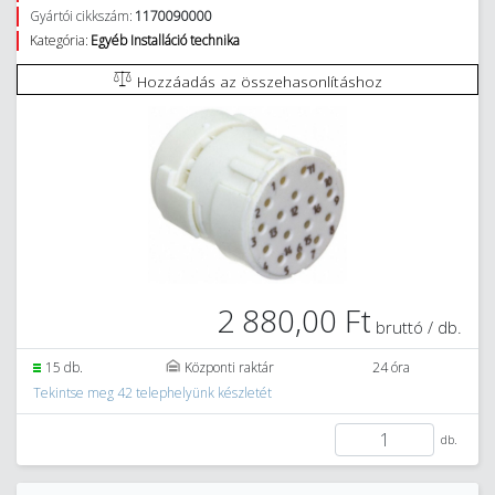
Gyártói cikkszám:
1170090000
Kategória:
Egyéb Installáció technika
Hozzáadás az összehasonlításhoz
2 880,00 Ft
bruttó / db.
15 db.
Központi raktár
24 óra
Tekintse meg 42 telephelyünk készletét
db.