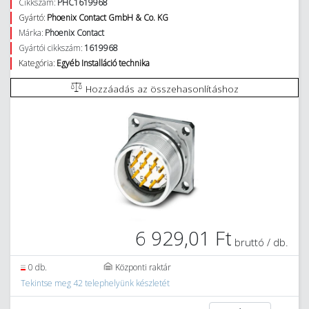
Cikkszám:
PHC1619968
Gyártó:
Phoenix Contact GmbH & Co. KG
Márka:
Phoenix Contact
Gyártói cikkszám:
1619968
Kategória:
Egyéb Installáció technika
Hozzáadás az összehasonlításhoz
6 929,01 Ft
bruttó / db.
0 db.
Központi raktár
Tekintse meg 42 telephelyünk készletét