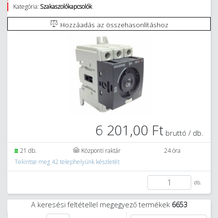
Kategória:
Szakaszolókapcsolók
Hozzáadás az összehasonlításhoz
6 201,00 Ft
bruttó / db.
21 db.
Központi raktár
24 óra
Tekintse meg 42 telephelyünk készletét
db.
A keresési feltétellel megegyező termékek
6653