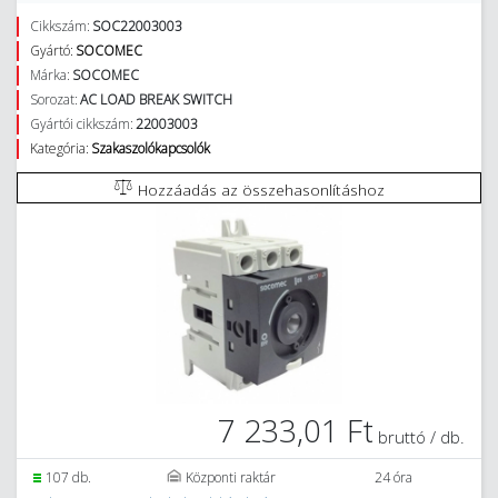
Cikkszám:
SOC22003003
Gyártó:
SOCOMEC
Márka:
SOCOMEC
Sorozat:
AC LOAD BREAK SWITCH
Gyártói cikkszám:
22003003
Kategória:
Szakaszolókapcsolók
Hozzáadás az összehasonlításhoz
7 233,01 Ft
bruttó / db.
107 db.
Központi raktár
24 óra