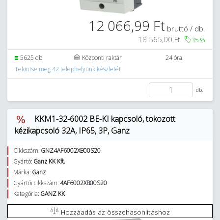
12 066,99 Ft
bruttó / db.
18 565,00 Ft
35
%
5625 db.
Központi raktár
24 óra
Tekintse meg 42 telephelyünk készletét
db.
KKM1-32-6002 BE-KI kapcsoló, tokozott
kézikapcsoló 32A, IP65, 3P, Ganz
Cikkszám:
GNZ4AF6002XB00S20
Gyártó:
Ganz KK Kft.
Márka:
Ganz
Gyártói cikkszám:
4AF6002XB00S20
Kategória:
GANZ KK
Hozzáadás az összehasonlításhoz