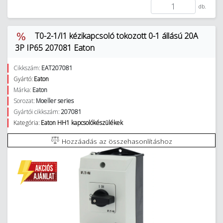
db.
T0-2-1/I1 kézikapcsoló tokozott 0-1 állású 20A
3P IP65 207081 Eaton
Cikkszám:
EAT207081
Gyártó:
Eaton
Márka:
Eaton
Sorozat:
Moeller series
Gyártói cikkszám:
207081
Kategória:
Eaton HH1 kapcsolókészülékek
Hozzáadás az összehasonlításhoz