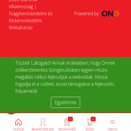
Villamosság |
Nagykereskedelmi és
Powered by
Kiskereskedelmi
Webáruház
Tisztelt Látogató! Annak érdekében, hogy Önnek
zökkenőmentes böngészésben legyen része,
megállás nélkül fejlesztjük a weboldalt. Kérjük
fogadja el a sütiket, ezzel támogatva a fejlesztés
folyamatát.
Egyetértek
Termékek összehasonlítása
0
0
Honlap
Bejelentkezés
Kedvencek
Kosár
Menü