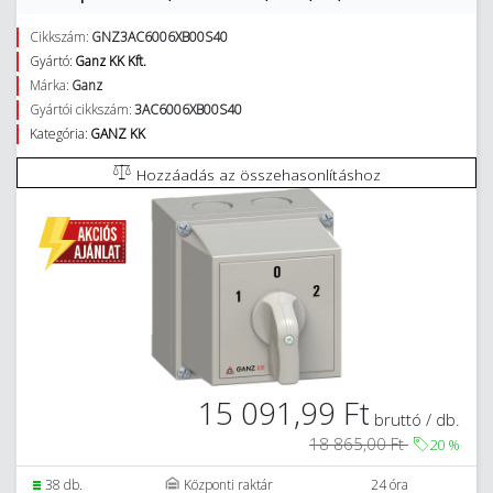
Cikkszám:
GNZ3AC6006XB00S40
Gyártó:
Ganz KK Kft.
Márka:
Ganz
Gyártói cikkszám:
3AC6006XB00S40
Kategória:
GANZ KK
Hozzáadás az összehasonlításhoz
15 091,99 Ft
bruttó / db.
18 865,00 Ft
20
%
38 db.
Központi raktár
24 óra