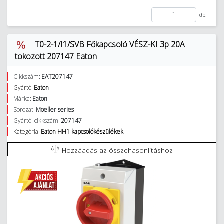
db.
T0-2-1/I1/SVB Főkapcsoló VÉSZ-KI 3p 20A
tokozott 207147 Eaton
Cikkszám:
EAT207147
Gyártó:
Eaton
Márka:
Eaton
Sorozat:
Moeller series
Gyártói cikkszám:
207147
Kategória:
Eaton HH1 kapcsolókészülékek
Hozzáadás az összehasonlításhoz