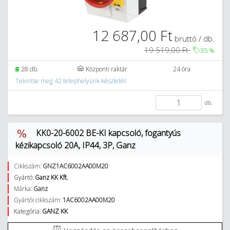
12 687,00 Ft
bruttó / db.
19 519,00 Ft
35
%
28 db.
Központi raktár
24 óra
Tekintse meg 42 telephelyünk készletét
db.
KK0-20-6002 BE-KI kapcsoló, fogantyús
kézikapcsoló 20A, IP44, 3P, Ganz
Cikkszám:
GNZ1AC6002AA00M20
Gyártó:
Ganz KK Kft.
Márka:
Ganz
Gyártói cikkszám:
1AC6002AA00M20
Kategória:
GANZ KK