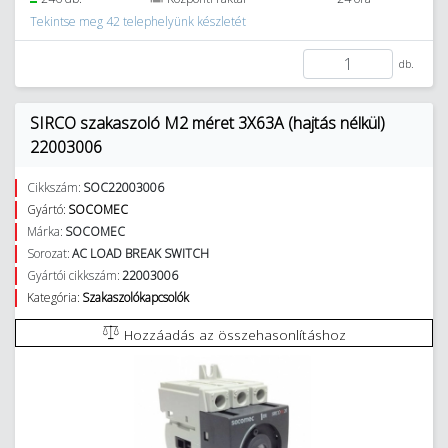
Tekintse meg 42 telephelyünk készletét
db.
SIRCO szakaszoló M2 méret 3X63A (hajtás nélkül)
22003006
Cikkszám:
SOC22003006
Gyártó:
SOCOMEC
Márka:
SOCOMEC
Sorozat:
AC LOAD BREAK SWITCH
Gyártói cikkszám:
22003006
Kategória:
Szakaszolókapcsolók
Hozzáadás az összehasonlításhoz