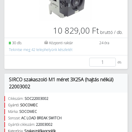
10 829,00 Ft
bruttó / db.
30 db.
Központi raktár
24 óra
Tekintse meg 42 telephelyünk készletét
db.
SIRCO szakaszoló M1 méret 3X25A (hajtás nélkül)
22003002
Cikkszám:
SOC22003002
Gyártó:
SOCOMEC
Márka:
SOCOMEC
Sorozat:
AC LOAD BREAK SWITCH
Gyártói cikkszám:
22003002
Kategória:
Szakaszolókapcsolók