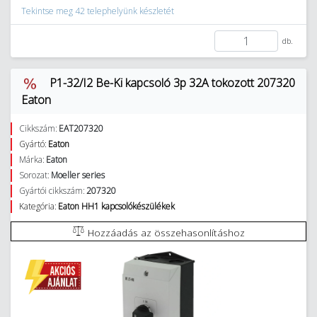
Tekintse meg 42 telephelyünk készletét
db.
P1-32/I2 Be-Ki kapcsoló 3p 32A tokozott 207320
Eaton
Cikkszám:
EAT207320
Gyártó:
Eaton
Márka:
Eaton
Sorozat:
Moeller series
Gyártói cikkszám:
207320
Kategória:
Eaton HH1 kapcsolókészülékek
Hozzáadás az összehasonlításhoz