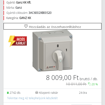
Gyártó:
Ganz KK Kft.
Márka:
Ganz
Gyártói cikkszám:
3AC6002XB00S20
Kategória:
GANZ KK
Hozzáadás az összehasonlításhoz
8 009,00 Ft
bruttó / db.
10 011,00 Ft
20
%
2742 db.
Központi raktár
24 óra
Tekintse meg 42 telephelyünk készletét