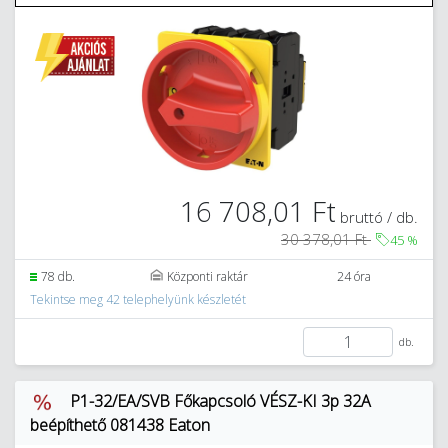
16 708,01 Ft
bruttó / db.
30 378,01 Ft
45
%
78 db.
Központi raktár
24 óra
Tekintse meg 42 telephelyünk készletét
db.
P1-32/EA/SVB Főkapcsoló VÉSZ-KI 3p 32A
beépíthető 081438 Eaton