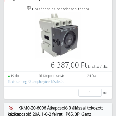
Hozzáadás az összehasonlításhoz
6 387,00 Ft
bruttó / db.
19 db.
Központi raktár
24 óra
Tekintse meg 42 telephelyünk készletét
db.
KKM0-20-6006 Átkapcsoló 0 állással, tokozott
kézikapcsoló 20A, 1-0-2 felirat, IP65, 3P, Ganz