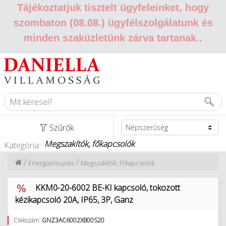
Tájékoztatjuk tisztelt ügyfeleinket, hogy
szombaton (08.08.) ügyfélszolgálatunk és
minden szaküzletünk zárva tartanak.
.
Szűrők
Megszakítók, főkapcsolók
Kategória:
/
/
Energiaelosztás
Megszakítók, főkapcsolók
KKM0-20-6002 BE-KI kapcsoló, tokozott
kézikapcsoló 20A, IP65, 3P, Ganz
Cikkszám:
GNZ3AC6002XB00S20