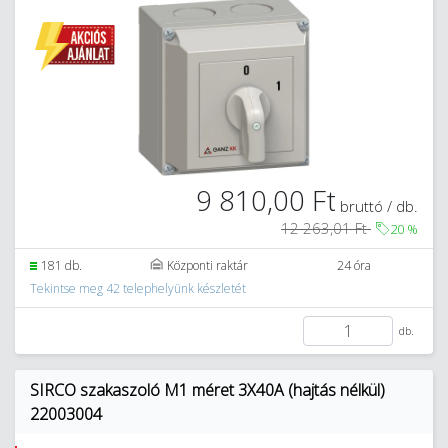
9 810,00 Ft
bruttó / db.
12 263,01 Ft
20
%
181 db.
Központi raktár
24 óra
Tekintse meg 42 telephelyünk készletét
db.
SIRCO szakaszoló M1 méret 3X40A (hajtás nélkül)
22003004