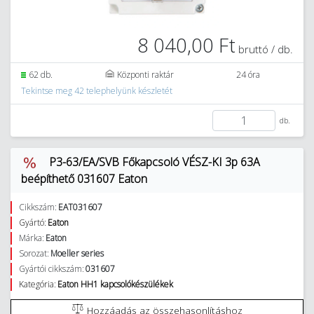
8 040,00 Ft
bruttó / db.
62 db.
Központi raktár
24 óra
Tekintse meg 42 telephelyünk készletét
db.
P3-63/EA/SVB Főkapcsoló VÉSZ-KI 3p 63A
beépíthető 031607 Eaton
Cikkszám:
EAT031607
Gyártó:
Eaton
Márka:
Eaton
Sorozat:
Moeller series
Gyártói cikkszám:
031607
Kategória:
Eaton HH1 kapcsolókészülékek
Hozzáadás az összehasonlításhoz