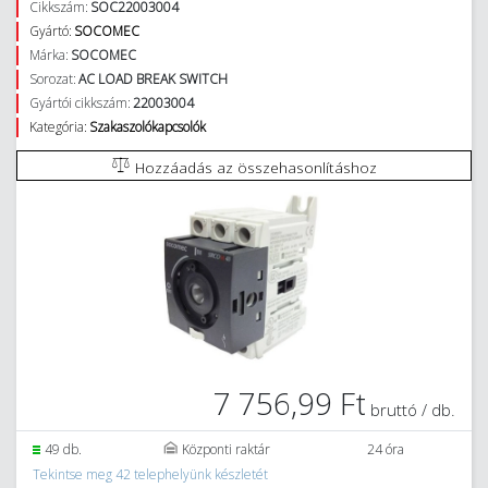
Cikkszám:
SOC22003004
Gyártó:
SOCOMEC
Márka:
SOCOMEC
Sorozat:
AC LOAD BREAK SWITCH
Gyártói cikkszám:
22003004
Kategória:
Szakaszolókapcsolók
Hozzáadás az összehasonlításhoz
7 756,99 Ft
bruttó / db.
49 db.
Központi raktár
24 óra
Tekintse meg 42 telephelyünk készletét