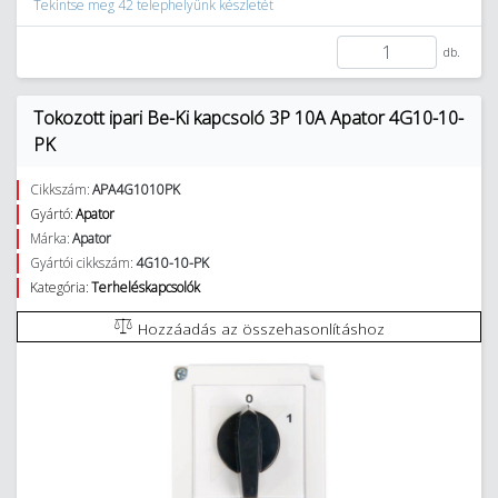
Tekintse meg 42 telephelyünk készletét
db.
Tokozott ipari Be-Ki kapcsoló 3P 10A Apator 4G10-10-
PK
Cikkszám:
APA4G1010PK
Gyártó:
Apator
Márka:
Apator
Gyártói cikkszám:
4G10-10-PK
Kategória:
Terheléskapcsolók
Hozzáadás az összehasonlításhoz