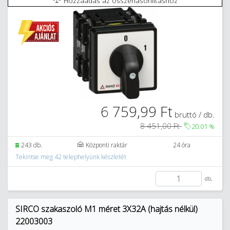
Hozzáadás az összehasonlításhoz
6 759,99 Ft
bruttó / db.
8 451,00 Ft
20.01
%
243 db.
Központi raktár
24 óra
Tekintse meg 42 telephelyünk készletét
db.
SIRCO szakaszoló M1 méret 3X32A (hajtás nélkül)
22003003