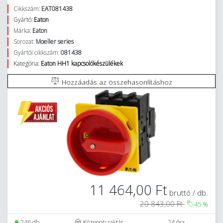
Cikkszám:
EAT081438
Gyártó:
Eaton
Márka:
Eaton
Sorozat:
Moeller series
Gyártói cikkszám:
081438
Kategória:
Eaton HH1 kapcsolókészülékek
Hozzáadás az összehasonlításhoz
11 464,00 Ft
bruttó / db.
20 843,00 Ft
45
%
246 db.
Központi raktár
24 óra