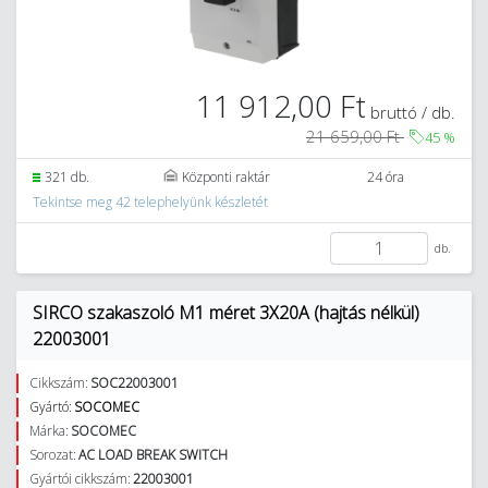
11 912,00 Ft
bruttó / db.
21 659,00 Ft
45
%
321 db.
Központi raktár
24 óra
Tekintse meg 42 telephelyünk készletét
db.
SIRCO szakaszoló M1 méret 3X20A (hajtás nélkül)
22003001
Cikkszám:
SOC22003001
Gyártó:
SOCOMEC
Márka:
SOCOMEC
Sorozat:
AC LOAD BREAK SWITCH
Gyártói cikkszám:
22003001