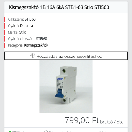
Kismegszakító 1B 16A 6kA STB1-63 Stilo STI560
Cikkszám:
STI560
Gyártó:
Daniella
Márka:
Stilo
Gyártói cikkszám:
STI560
Kategória:
Kismegszakítók
Hozzáadás az összehasonlításhoz
799,00 Ft
bruttó / db.