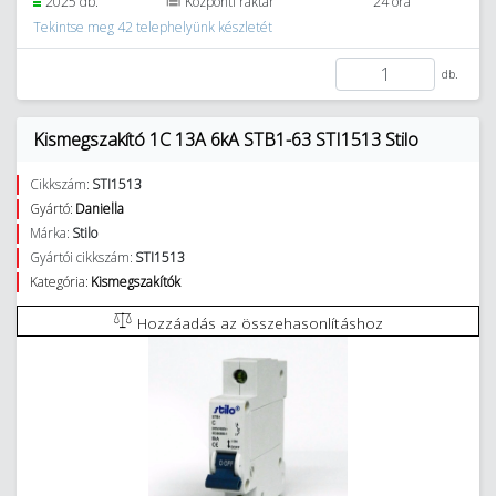
2025 db.
Központi raktár
24 óra
Tekintse meg 42 telephelyünk készletét
db.
Kismegszakító 1C 13A 6kA STB1-63 STI1513 Stilo
Cikkszám:
STI1513
Gyártó:
Daniella
Márka:
Stilo
Gyártói cikkszám:
STI1513
Kategória:
Kismegszakítók
Hozzáadás az összehasonlításhoz