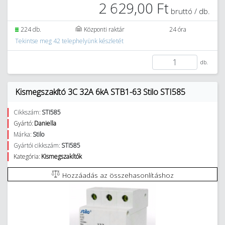
2 629,00 Ft
bruttó / db.
224 db.
Központi raktár
24 óra
Tekintse meg 42 telephelyünk készletét
db.
Kismegszakító 3C 32A 6kA STB1-63 Stilo STI585
Cikkszám:
STI585
Gyártó:
Daniella
Márka:
Stilo
Gyártói cikkszám:
STI585
Kategória:
Kismegszakítók
Hozzáadás az összehasonlításhoz