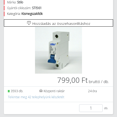
Márka:
Stilo
Gyártói cikkszám:
STI561
Kategória:
Kismegszakítók
Hozzáadás az összehasonlításhoz
799,00 Ft
bruttó / db.
3593 db.
Központi raktár
24 óra
Tekintse meg 42 telephelyünk készletét
db.