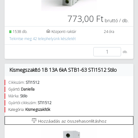
773,00 Ft
bruttó / db.
1538 db.
Központi raktár
24 óra
Tekintse meg 42 telephelyünk készletét
db.
Kismegszakító 1B 13A 6kA STB1-63 STI1512 Stilo
Cikkszám:
STI1512
Gyártó:
Daniella
Márka:
Stilo
Gyártói cikkszám:
STI1512
Kategória:
Kismegszakítók
Hozzáadás az összehasonlításhoz