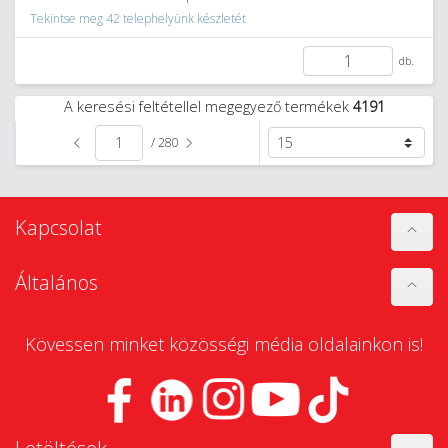
Tekintse meg 42 telephelyünk készletét
db.
A keresési feltétellel megegyező termékek
4191
/ 280
Kapcsolat
Általános
Kövessen minket közösségi média oldalainkon is!