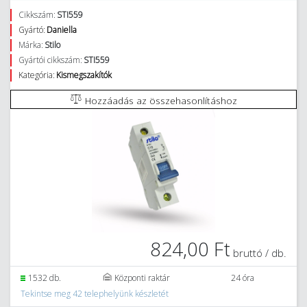
Cikkszám:
STI559
Gyártó:
Daniella
Márka:
Stilo
Gyártói cikkszám:
STI559
Kategória:
Kismegszakítók
Hozzáadás az összehasonlításhoz
824,00 Ft
bruttó / db.
1532 db.
Központi raktár
24 óra
Tekintse meg 42 telephelyünk készletét