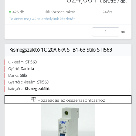
bruttó / db.
425 db.
Központi raktár
24 óra
Tekintse meg 42 telephelyünk készletét
db.
Kismegszakító 1C 20A 6kA STB1-63 Stilo STI563
Cikkszám:
STI563
Gyártó:
Daniella
Márka:
Stilo
Gyártói cikkszám:
STI563
Kategória:
Kismegszakítók
Hozzáadás az összehasonlításhoz