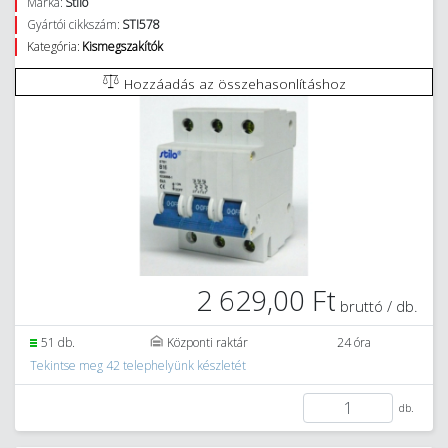
Márka:
Stilo
Gyártói cikkszám:
STI578
Kategória:
Kismegszakítók
Hozzáadás az összehasonlításhoz
2 629,00 Ft
bruttó / db.
51 db.
Központi raktár
24 óra
Tekintse meg 42 telephelyünk készletét
db.