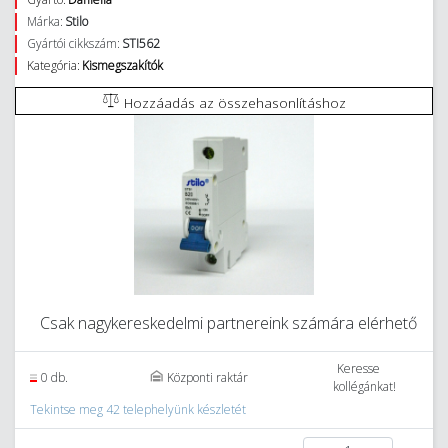
Márka:
Stilo
Gyártói cikkszám:
STI562
Kategória:
Kismegszakítók
Hozzáadás az összehasonlításhoz
Csak nagykereskedelmi partnereink számára elérhető
Keresse
0 db.
Központi raktár
kollégánkat!
Tekintse meg 42 telephelyünk készletét