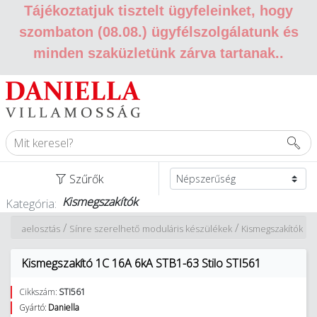
Tájékoztatjuk tisztelt ügyfeleinket, hogy
szombaton (08.08.) ügyfélszolgálatunk és
minden szaküzletünk zárva tartanak.
.
Szűrők
Kismegszakítók
Kategória:
/
/
Energiaelosztás
Sínre szerelhető moduláris készülékek
Kismegszakítók
Kismegszakító 1C 16A 6kA STB1-63 Stilo STI561
Cikkszám:
STI561
Gyártó:
Daniella