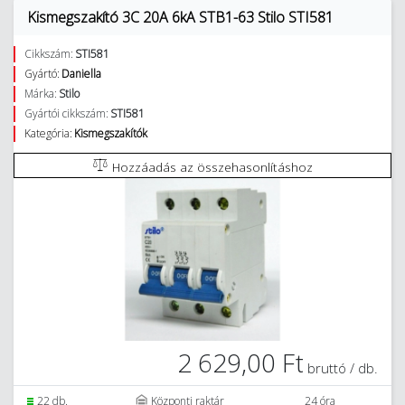
Kismegszakító 3C 20A 6kA STB1-63 Stilo STI581
Cikkszám:
STI581
Gyártó:
Daniella
Márka:
Stilo
Gyártói cikkszám:
STI581
Kategória:
Kismegszakítók
Hozzáadás az összehasonlításhoz
2 629,00 Ft
bruttó / db.
22 db.
Központi raktár
24 óra