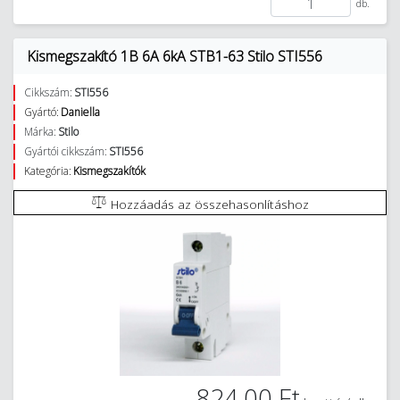
db.
Kismegszakító 1B 6A 6kA STB1-63 Stilo STI556
Cikkszám:
STI556
Gyártó:
Daniella
Márka:
Stilo
Gyártói cikkszám:
STI556
Kategória:
Kismegszakítók
Hozzáadás az összehasonlításhoz
824,00 Ft