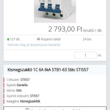
2 793,00 Ft
bruttó / db.
127 db.
Központi raktár
24 óra
Tekintse meg 42 telephelyünk készletét
db.
Kismegszakító 1C 6A 6kA STB1-63 Stilo STI557
Cikkszám:
STI557
Gyártó:
Daniella
Márka:
Stilo
Gyártói cikkszám:
STI557
Kategória:
Kismegszakítók