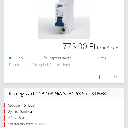
773,00 Ft
bruttó / db.
880 db.
Központi raktár
24 óra
Tekintse meg 42 telephelyünk készletét
db.
Kismegszakító 1B 10A 6kA STB1-63 Stilo STI558
Cikkszám:
STI558
Gyártó:
Daniella
Márka:
Stilo
Gyártói cikkszám:
STI558