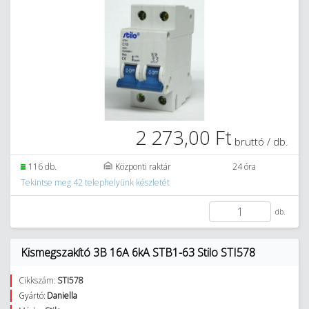
2 273,00 Ft
bruttó / db.
116 db.
Központi raktár
24 óra
Tekintse meg 42 telephelyünk készletét
db.
Kismegszakító 3B 16A 6kA STB1-63 Stilo STI578
Cikkszám:
STI578
Gyártó:
Daniella