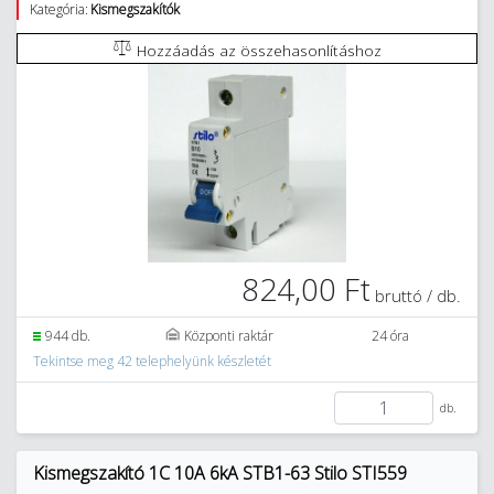
Kategória:
Kismegszakítók
Hozzáadás az összehasonlításhoz
824,00 Ft
bruttó / db.
944 db.
Központi raktár
24 óra
Tekintse meg 42 telephelyünk készletét
db.
Kismegszakító 1C 10A 6kA STB1-63 Stilo STI559