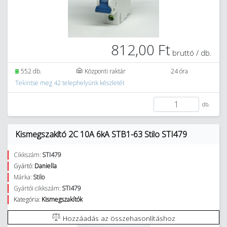
812,00 Ft
bruttó / db.
552 db.
Központi raktár
24 óra
Tekintse meg 42 telephelyünk készletét
db.
Kismegszakító 2C 10A 6kA STB1-63 Stilo STI479
Cikkszám:
STI479
Gyártó:
Daniella
Márka:
Stilo
Gyártói cikkszám:
STI479
Kategória:
Kismegszakítók
Hozzáadás az összehasonlításhoz