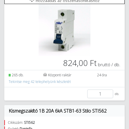
Hozzáadás az összehasonlításhoz
824,00 Ft
bruttó / db.
265 db.
Központi raktár
24 óra
Tekintse meg 42 telephelyünk készletét
db.
Kismegszakító 1B 20A 6kA STB1-63 Stilo STI562
Cikkszám:
STI562
Gyártó:
Daniella