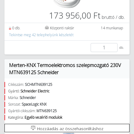
173 956,00 Ft
bruttó / db.
0 db.
Központi raktár
14 munkanap
Tekintse meg 42 telephelyünk készletét
db.
Merten-KNX Termoelektromos szelepmozgató 230V
MTN639125 Schneider
Cikkszám:
SCHMTN639125
Gyártó:
Schneider Electric
Márka:
Schneider
Sorozat:
SpaceLogic KNX
Gyártói cikkszám:
MTN639125
Kategória:
Egyéb vezérlő modulok
Hozzáadás az összehasonlításhoz