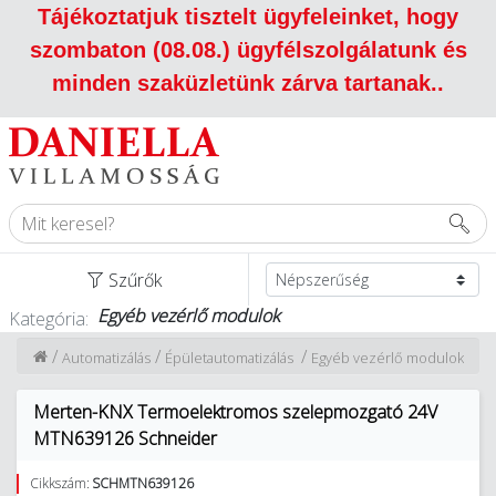
Tájékoztatjuk tisztelt ügyfeleinket, hogy
szombaton (08.08.) ügyfélszolgálatunk és
minden szaküzletünk zárva tartanak.
.
Szűrők
Egyéb vezérlő modulok
Kategória:
/
/
/
Automatizálás
Épületautomatizálás
Egyéb vezérlő modulok
Merten-KNX Termoelektromos szelepmozgató 24V
MTN639126 Schneider
Cikkszám:
SCHMTN639126