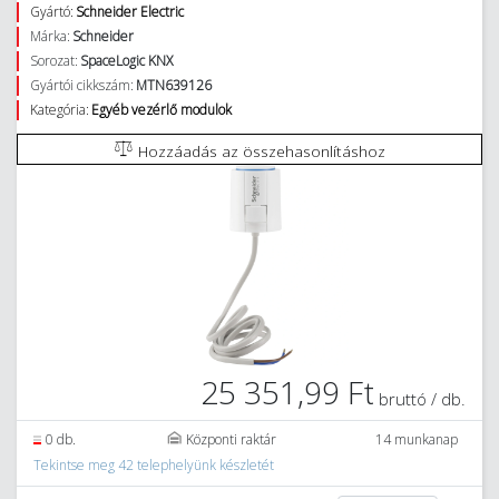
Gyártó:
Schneider Electric
Márka:
Schneider
Sorozat:
SpaceLogic KNX
Gyártói cikkszám:
MTN639126
Kategória:
Egyéb vezérlő modulok
Hozzáadás az összehasonlításhoz
25 351,99 Ft
bruttó / db.
0 db.
Központi raktár
14 munkanap
Tekintse meg 42 telephelyünk készletét