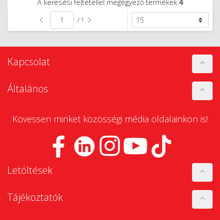
A keresési feltétellel megegyező termékek
4
/ 1
Kapcsolat
Általános
Kövessen minket közösségi média oldalainkon is!
Letöltések
Tájékoztatók