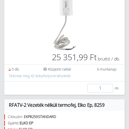
25 351,99 Ft
bruttó / db.
0 db.
Központi raktár
6 munkanap
Tekintse meg 42 telephelyünk készletét
db.
RFATV-2 Vezeték nélküli termofej, Elko Ep, 8259
Cikkszám:
EKP8259STANDARD
Gyártó:
ELKO EP