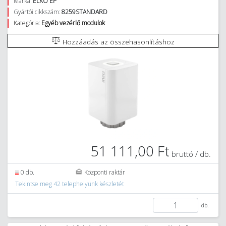
Márka:
ELKO EP
Gyártói cikkszám:
8259STANDARD
Kategória:
Egyéb vezérlő modulok
Hozzáadás az összehasonlításhoz
51 111,00 Ft
bruttó / db.
0 db.
Központi raktár
Tekintse meg 42 telephelyünk készletét
db.