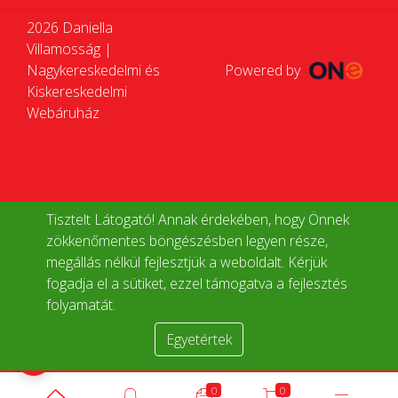
2026 Daniella
Villamosság |
Nagykereskedelmi és
Powered by
Kiskereskedelmi
Webáruház
Tisztelt Látogató! Annak érdekében, hogy Önnek
zökkenőmentes böngészésben legyen része,
megállás nélkül fejlesztjük a weboldalt. Kérjük
fogadja el a sütiket, ezzel támogatva a fejlesztés
folyamatát.
Egyetértek
Termékek összehasonlítása
0
0