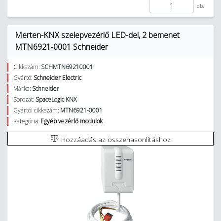
db.
Merten-KNX szelepvezérlő LED-del, 2 bemenet
MTN6921-0001 Schneider
Cikkszám:
SCHMTN69210001
Gyártó:
Schneider Electric
Márka:
Schneider
Sorozat:
SpaceLogic KNX
Gyártói cikkszám:
MTN6921-0001
Kategória:
Egyéb vezérlő modulok
Hozzáadás az összehasonlításhoz