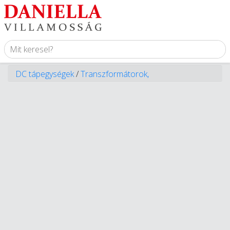
DC tápegységek
/
Transzformátorok,
tápegységek
/
Energiaelosztás
/