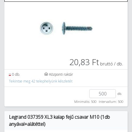
20,83 Ft
bruttó / db.
0 db.
Központi raktár
Tekintse meg 42 telephelyünk készletét
db.
Minimális: 500
Intervallum: 500
Legrand 037359 XL3 kalap fejű csavar M10 (1db
anyával+alátéttel)