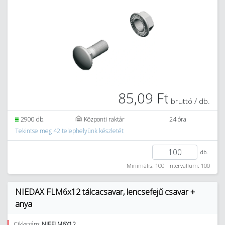
85,09 Ft
bruttó / db.
2900 db.
Központi raktár
24 óra
Tekintse meg 42 telephelyünk készletét
db.
Minimális: 100
Intervallum: 100
NIEDAX FLM6x12 tálcacsavar, lencsefejű csavar +
anya
Cikkszám:
NIEFLM6X12