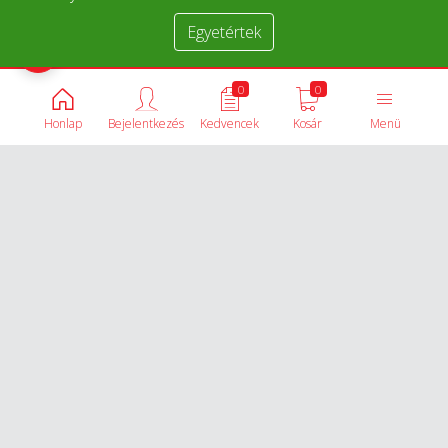
Egyetértek
Termékek összehasonlítása
0
0
Honlap
Bejelentkezés
Kedvencek
Kosár
Menü