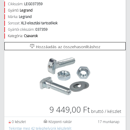
Cikkszám:
LEG037359
Gyártó:
Legrand
Márka:
Legrand
Sorozat:
XL3 elosztási tartozékok
Gyártói cikkszám:
037359
Kategória:
Csavarok
Hozzáadás az összehasonlításhoz
9 449,00 Ft
bruttó / készlet
0 készlet
Központi raktár
17 munkanap
Tekintse meg 42 telephelyünk készletét