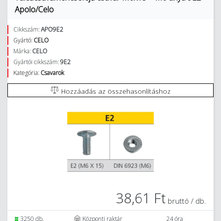
Apolo/Celo
Cikkszám:
APO9E2
Gyártó:
CELO
Márka:
CELO
Gyártói cikkszám:
9E2
Kategória:
Csavarok
Hozzáadás az összehasonlításhoz
38,61 Ft
bruttó / db.
3250 db.
Központi raktár
24 óra