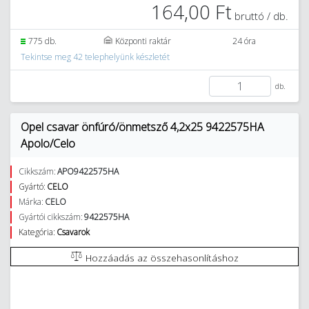
164,00 Ft
bruttó / db.
775 db.
Központi raktár
24 óra
Tekintse meg 42 telephelyünk készletét
db.
Opel csavar önfúró/önmetsző 4,2x25 9422575HA
Apolo/Celo
Cikkszám:
APO9422575HA
Gyártó:
CELO
Márka:
CELO
Gyártói cikkszám:
9422575HA
Kategória:
Csavarok
Hozzáadás az összehasonlításhoz