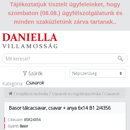
Tájékoztatjuk tisztelt ügyfeleinket, hogy
szombaton (08.08.) ügyfélszolgálatunk és
minden szaküzletünk zárva tartanak.
.
Szűrők
Csavarok
Kategória:
/
/
/
Installáció technika
Csavarok és rögzítéstechnika
Csavarok
Basor tálcacsavar, csavar + anya 6x14 B1 2/4356
Cikkszám:
BSR24356
Gyártó:
Basor