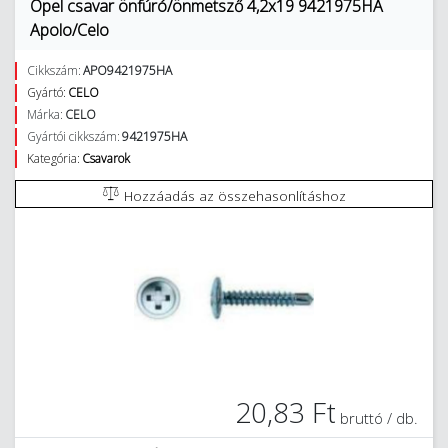
Opel csavar önfúró/önmetsző 4,2x19 9421975HA
Apolo/Celo
Cikkszám:
APO9421975HA
Gyártó:
CELO
Márka:
CELO
Gyártói cikkszám:
9421975HA
Kategória:
Csavarok
Hozzáadás az összehasonlításhoz
20,83 Ft
bruttó / db.