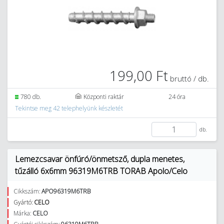
199,00 Ft
bruttó / db.
780 db.
Központi raktár
24 óra
Tekintse meg 42 telephelyünk készletét
db.
Lemezcsavar önfúró/önmetsző, dupla menetes,
tűzálló 6x6mm 96319M6TRB TORAB Apolo/Celo
Cikkszám:
APO96319M6TRB
Gyártó:
CELO
Márka:
CELO