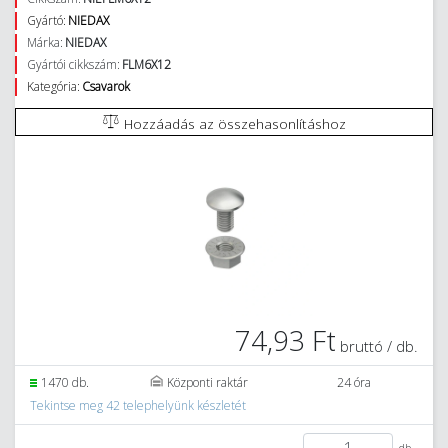
Gyártó:
NIEDAX
Márka:
NIEDAX
Gyártói cikkszám:
FLM6X12
Kategória:
Csavarok
Hozzáadás az összehasonlításhoz
74,93 Ft
bruttó / db.
1470 db.
Központi raktár
24 óra
Tekintse meg 42 telephelyünk készletét
db.