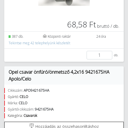
68,58 Ft
bruttó / db.
387 db.
Központi raktár
24 óra
Tekintse meg 42 telephelyünk készletét
db.
Opel csavar önfúró/önmetsző 4,2x16 9421675HA
Apolo/Celo
Cikkszám:
APO9421675HA
Gyártó:
CELO
Márka:
CELO
Gyártói cikkszám:
9421675HA
Kategória:
Csavarok
Hozzáadás az összehasonlításhoz