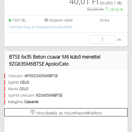
40,01 Ft
bruttó / db.
55,99 Ft
28.56
%
1567 db.
Központi raktár
24 óra
Tekintse meg 42 telephelyünk készletét
db.
BTSE 6x35 Beton csavar M6 külső menettel
9ZG635M6BTSE Apolo/Celo
Cikkszám:
APO9ZG635M6BTSE
Gyártó:
CELO
Márka:
CELO
Gyártói cikkszám:
9ZG635M6BTSE
Kategória:
Csavarok
Hozzáadás az összehasonlításhoz