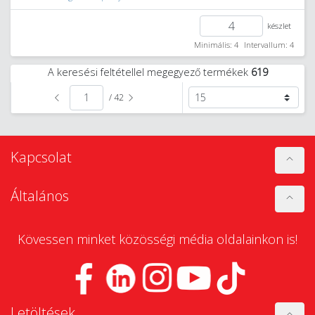
készlet
Minimális: 4
Intervallum: 4
A keresési feltétellel megegyező termékek
619
/ 42
Kapcsolat
Általános
Kövessen minket közösségi média oldalainkon is!
Letöltések