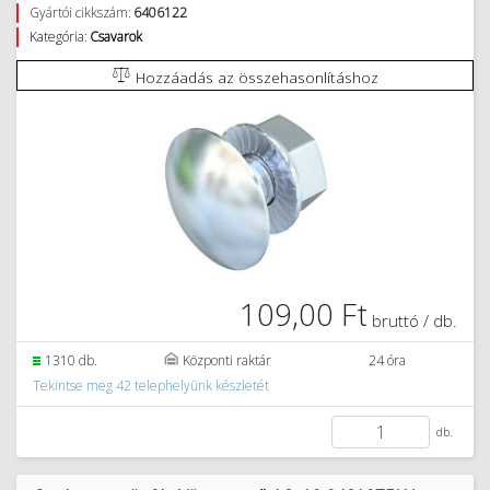
Gyártói cikkszám:
6406122
Kategória:
Csavarok
Hozzáadás az összehasonlításhoz
109,00 Ft
bruttó / db.
1310 db.
Központi raktár
24 óra
Tekintse meg 42 telephelyünk készletét
db.