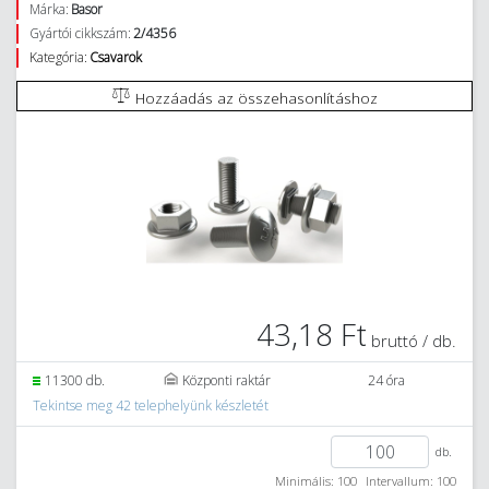
Márka:
Basor
Gyártói cikkszám:
2/4356
Kategória:
Csavarok
Hozzáadás az összehasonlításhoz
43,18 Ft
bruttó / db.
11300 db.
Központi raktár
24 óra
Tekintse meg 42 telephelyünk készletét
db.
Minimális: 100
Intervallum: 100