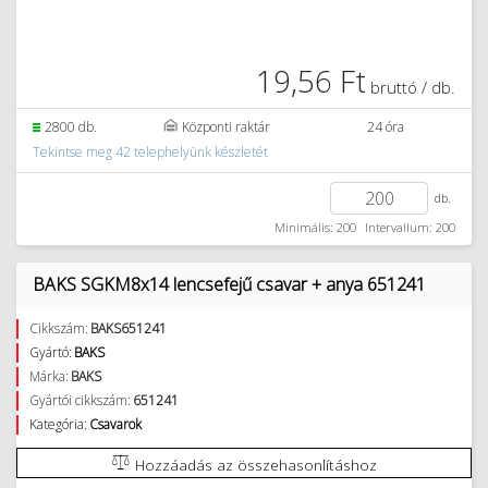
19,56 Ft
bruttó / db.
2800 db.
Központi raktár
24 óra
Tekintse meg 42 telephelyünk készletét
db.
Minimális: 200
Intervallum: 200
BAKS SGKM8x14 lencsefejű csavar + anya 651241
Cikkszám:
BAKS651241
Gyártó:
BAKS
Márka:
BAKS
Gyártói cikkszám:
651241
Kategória:
Csavarok
Hozzáadás az összehasonlításhoz