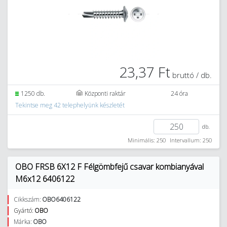
23,37 Ft
bruttó / db.
1250 db.
Központi raktár
24 óra
Tekintse meg 42 telephelyünk készletét
db.
Minimális: 250
Intervallum: 250
OBO FRSB 6X12 F Félgömbfejű csavar kombianyával
M6x12 6406122
Cikkszám:
OBO6406122
Gyártó:
OBO
Márka:
OBO