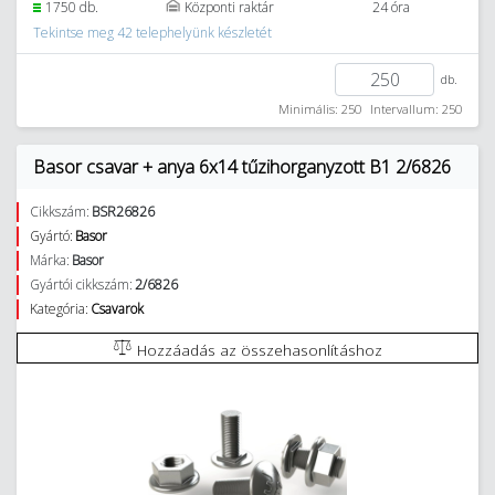
1750 db.
Központi raktár
24 óra
Tekintse meg 42 telephelyünk készletét
db.
Minimális: 250
Intervallum: 250
Basor csavar + anya 6x14 tűzihorganyzott B1 2/6826
Cikkszám:
BSR26826
Gyártó:
Basor
Márka:
Basor
Gyártói cikkszám:
2/6826
Kategória:
Csavarok
Hozzáadás az összehasonlításhoz