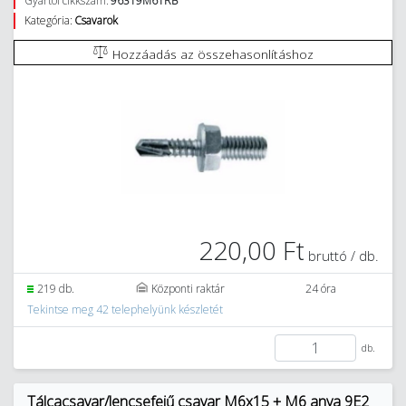
Gyártói cikkszám:
96319M6TRB
Kategória:
Csavarok
Hozzáadás az összehasonlításhoz
220,00 Ft
bruttó / db.
219 db.
Központi raktár
24 óra
Tekintse meg 42 telephelyünk készletét
db.
Tálcacsavar/lencsefejű csavar M6x15 + M6 anya 9E2