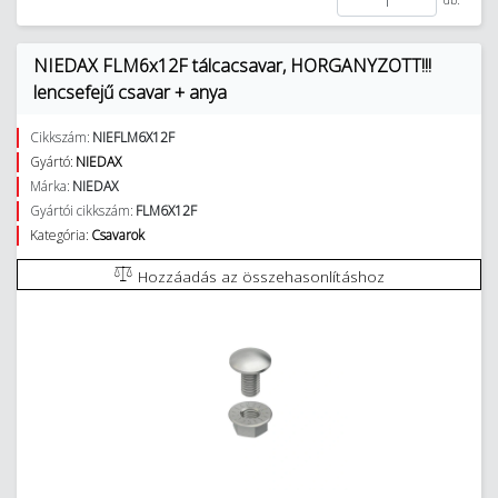
NIEDAX FLM6x12F tálcacsavar, HORGANYZOTT!!!
lencsefejű csavar + anya
Cikkszám:
NIEFLM6X12F
Gyártó:
NIEDAX
Márka:
NIEDAX
Gyártói cikkszám:
FLM6X12F
Kategória:
Csavarok
Hozzáadás az összehasonlításhoz