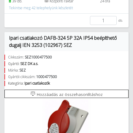
39 db.
Központi raktár
24 óra
Tekintse meg 42 telephelyünk készletét
db.
Ipari csatlakozó DAFB-324 5P 32A IP54 beépíthető
dugalj IEN 3253 (102967) SEZ
Cikkszám:
SEZ1000477500
Gyártó:
SEZ DK a.s.
Márka:
SEZ
Gyártói cikkszám:
1000477500
Kategória:
Ipari csatlakozók
Hozzáadás az összehasonlításhoz