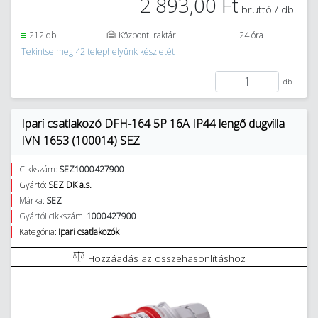
2 893,00 Ft
bruttó / db.
212 db.
Központi raktár
24 óra
Tekintse meg 42 telephelyünk készletét
db.
Ipari csatlakozó DFH-164 5P 16A IP44 lengő dugvilla
IVN 1653 (100014) SEZ
Cikkszám:
SEZ1000427900
Gyártó:
SEZ DK a.s.
Márka:
SEZ
Gyártói cikkszám:
1000427900
Kategória:
Ipari csatlakozók
Hozzáadás az összehasonlításhoz