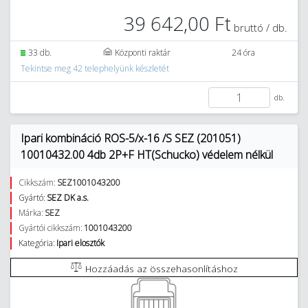
39 642,00 Ft
bruttó / db.
33 db.
Központi raktár
24 óra
Tekintse meg 42 telephelyünk készletét
db.
Ipari kombináció ROS-5/x-16 /S SEZ (201051)
10010432.00 4db 2P+F HT(Schucko) védelem nélkül
Cikkszám:
SEZ1001043200
Gyártó:
SEZ DK a.s.
Márka:
SEZ
Gyártói cikkszám:
1001043200
Kategória:
Ipari elosztók
Hozzáadás az összehasonlításhoz