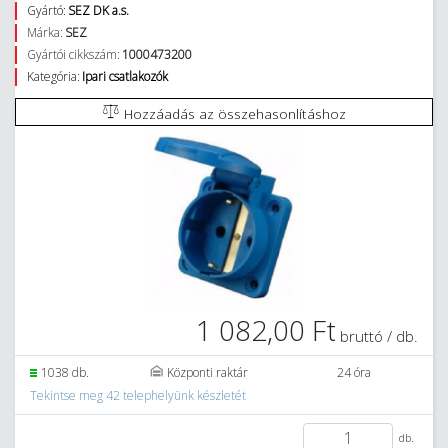
Gyártó:
SEZ DK a.s.
Márka:
SEZ
Gyártói cikkszám:
1000473200
Kategória:
Ipari csatlakozók
Hozzáadás az összehasonlításhoz
1 082,00 Ft
bruttó / db.
1038 db.
Központi raktár
24 óra
Tekintse meg 42 telephelyünk készletét
db.