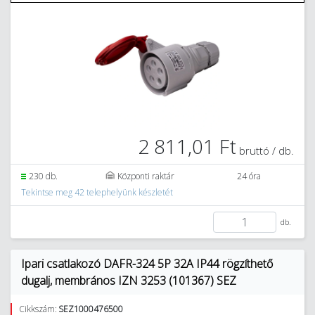
2 811,01 Ft
bruttó / db.
230 db.
Központi raktár
24 óra
Tekintse meg 42 telephelyünk készletét
db.
Ipari csatlakozó DAFR-324 5P 32A IP44 rögzíthető
dugalj, membrános IZN 3253 (101367) SEZ
Cikkszám:
SEZ1000476500