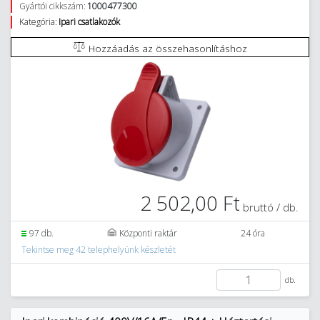
Gyártói cikkszám:
1000477300
Kategória:
Ipari csatlakozók
Hozzáadás az összehasonlításhoz
2 502,00 Ft
bruttó / db.
97 db.
Központi raktár
24 óra
Tekintse meg 42 telephelyünk készletét
db.