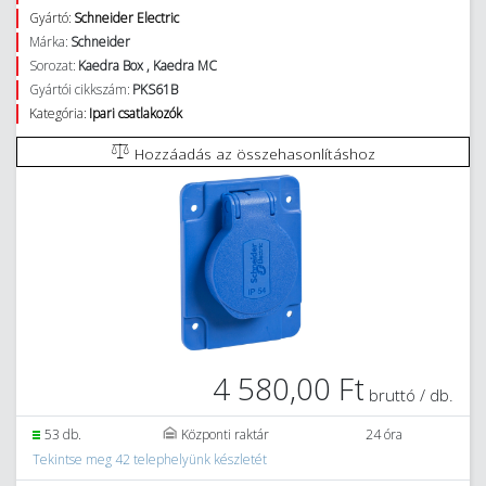
Gyártó:
Schneider Electric
Márka:
Schneider
Sorozat:
Kaedra Box , Kaedra MC
Gyártói cikkszám:
PKS61B
Kategória:
Ipari csatlakozók
Hozzáadás az összehasonlításhoz
4 580,00 Ft
bruttó / db.
53 db.
Központi raktár
24 óra
Tekintse meg 42 telephelyünk készletét