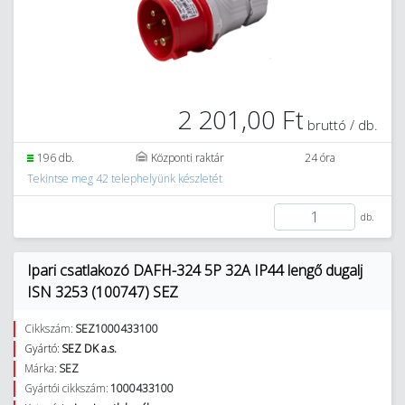
2 201,00 Ft
bruttó / db.
196 db.
Központi raktár
24 óra
Tekintse meg 42 telephelyünk készletét
db.
Ipari csatlakozó DAFH-324 5P 32A IP44 lengő dugalj
ISN 3253 (100747) SEZ
Cikkszám:
SEZ1000433100
Gyártó:
SEZ DK a.s.
Márka:
SEZ
Gyártói cikkszám:
1000433100