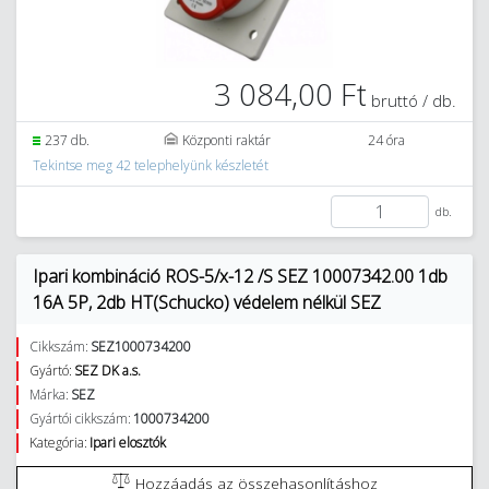
3 084,00 Ft
bruttó / db.
237 db.
Központi raktár
24 óra
Tekintse meg 42 telephelyünk készletét
db.
Ipari kombináció ROS-5/x-12 /S SEZ 10007342.00 1db
16A 5P, 2db HT(Schucko) védelem nélkül SEZ
Cikkszám:
SEZ1000734200
Gyártó:
SEZ DK a.s.
Márka:
SEZ
Gyártói cikkszám:
1000734200
Kategória:
Ipari elosztók
Hozzáadás az összehasonlításhoz