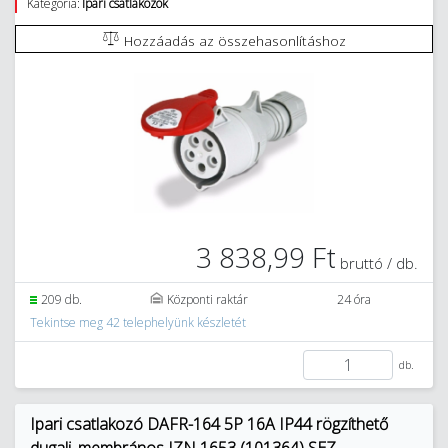
Kategória:
Ipari csatlakozók
Hozzáadás az összehasonlításhoz
3 838,99 Ft
bruttó / db.
209 db.
Központi raktár
24 óra
Tekintse meg 42 telephelyünk készletét
db.
Ipari csatlakozó DAFR-164 5P 16A IP44 rögzíthető