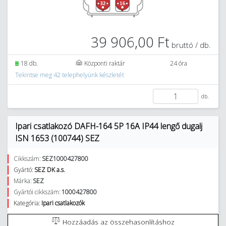
39 906,00 Ft
bruttó / db.
18 db.
Központi raktár
24 óra
Tekintse meg 42 telephelyünk készletét
db.
Ipari csatlakozó DAFH-164 5P 16A IP44 lengő dugalj
ISN 1653 (100744) SEZ
Cikkszám:
SEZ1000427800
Gyártó:
SEZ DK a.s.
Márka:
SEZ
Gyártói cikkszám:
1000427800
Kategória:
Ipari csatlakozók
Hozzáadás az összehasonlításhoz