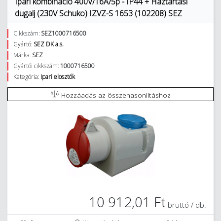
Ipari kombináció 400V/16A/5p - IP44 + Háztartási
dugalj (230V Schuko) IZVZ-S 1653 (102208) SEZ
Cikkszám:
SEZ1000716500
Gyártó:
SEZ DK a.s.
Márka:
SEZ
Gyártói cikkszám:
1000716500
Kategória:
Ipari elosztók
Hozzáadás az összehasonlításhoz
10 912,01 Ft
bruttó / db.