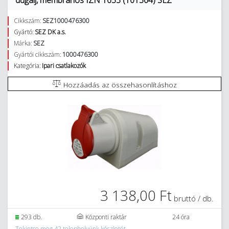
dugalj, membrános IZN 1653 (101364) SEZ
Cikkszám:
SEZ1000476300
Gyártó:
SEZ DK a.s.
Márka:
SEZ
Gyártói cikkszám:
1000476300
Kategória:
Ipari csatlakozók
Hozzáadás az összehasonlításhoz
3 138,00 Ft
bruttó / db.
293 db.
Központi raktár
24 óra
Tekintse meg 42 telephelyünk készletét