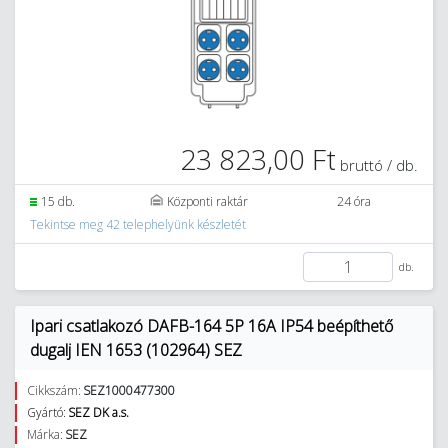
23 823,00 Ft
bruttó / db.
15 db.
Központi raktár
24 óra
Tekintse meg 42 telephelyünk készletét
db.
Ipari csatlakozó DAFB-164 5P 16A IP54 beépíthető
dugalj IEN 1653 (102964) SEZ
Cikkszám:
SEZ1000477300
Gyártó:
SEZ DK a.s.
Márka:
SEZ