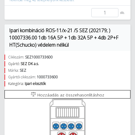
db.
Ipari kombináció ROS-11/x-21 /S SEZ (202179; )
10007336.00 1db 16A 5P + 1db 32A 5P + 4db 2P+F
HT(Schucko) védelem nélkül
Cikkszám:
SEZ1000733600
Gyártó:
SEZ DK a.s.
Márka:
SEZ
Gyártói cikkszám:
1000733600
Kategória:
Ipari elosztók
Hozzáadás az összehasonlításhoz