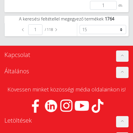
db.
A keresési feltétellel megegyező termékek
1764
/ 118
Kapcsolat
Általános
Kövessen minket közösségi média oldalainkon is!
Letöltések