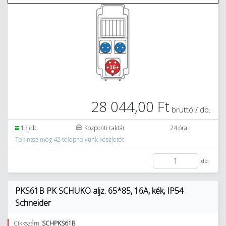
28 044,00 Ft
bruttó / db.
13 db.
Központi raktár
24 óra
Tekintse meg 42 telephelyünk készletét
db.
PKS61B PK SCHUKO aljz. 65*85, 16A, kék, IP54
Schneider
Cikkszám:
SCHPKS61B