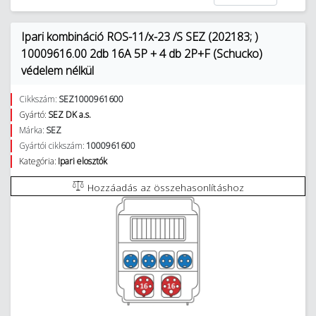
Ipari kombináció ROS-11/x-23 /S SEZ (202183; )
10009616.00 2db 16A 5P + 4 db 2P+F (Schucko)
védelem nélkül
Cikkszám:
SEZ1000961600
Gyártó:
SEZ DK a.s.
Márka:
SEZ
Gyártói cikkszám:
1000961600
Kategória:
Ipari elosztók
Hozzáadás az összehasonlításhoz