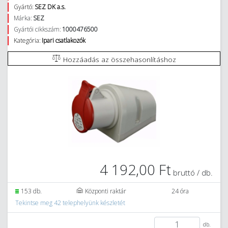
Gyártó:
SEZ DK a.s.
Márka:
SEZ
Gyártói cikkszám:
1000476500
Kategória:
Ipari csatlakozók
Hozzáadás az összehasonlításhoz
4 192,00 Ft
bruttó / db.
153 db.
Központi raktár
24 óra
Tekintse meg 42 telephelyünk készletét
db.