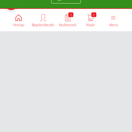
Termékek összehasonlítása
0
0
Honlap
Bejelentkezés
Kedvencek
Kosár
Menü