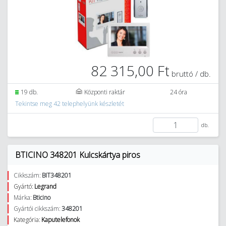
82 315,00 Ft
bruttó / db.
19 db.
Központi raktár
24 óra
Tekintse meg 42 telephelyünk készletét
db.
BTICINO 348201 Kulcskártya piros
Cikkszám:
BIT348201
Gyártó:
Legrand
Márka:
Bticino
Gyártói cikkszám:
348201
Kategória:
Kaputelefonok