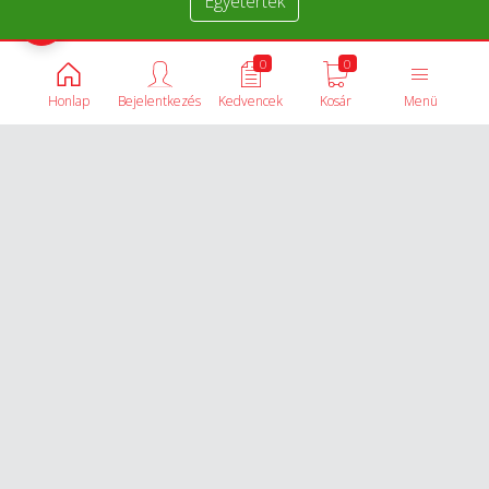
Egyetértek
Termékek összehasonlítása
0
0
Honlap
Bejelentkezés
Kedvencek
Kosár
Menü