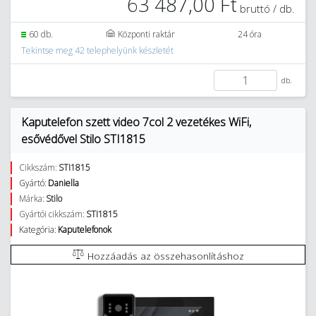
63 487,00 Ft
bruttó / db.
60 db.
Központi raktár
24 óra
Tekintse meg 42 telephelyünk készletét
db.
Kaputelefon szett video 7col 2 vezetékes WiFi,
esővédővel Stilo STI1815
Cikkszám:
STI1815
Gyártó:
Daniella
Márka:
Stilo
Gyártói cikkszám:
STI1815
Kategória:
Kaputelefonok
Hozzáadás az összehasonlításhoz