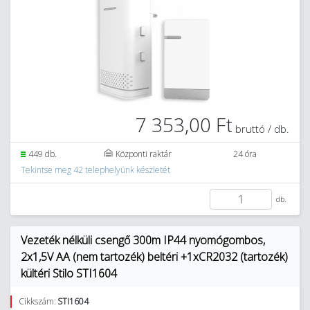
7 353,00 Ft
bruttó / db.
449 db.
Központi raktár
24 óra
Tekintse meg 42 telephelyünk készletét
db.
Vezeték nélküli csengő 300m IP44 nyomógombos,
2x1,5V AA (nem tartozék) beltéri +1xCR2032 (tartozék)
kültéri Stilo STI1604
Cikkszám:
STI1604