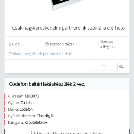
Csak nagykereskedelmi partnereink számára elérhető
Keresse
0 db.
Központi raktár
kollégánkat!
Tekintse meg 42 telephelyünk készletét
db.
Codefon beltéri lakáskészülék 2 vez.
Cikkszám:
MIK0073
Gyártó:
Codefon
Márka:
Codefon
Gyártói cikkszám:
Cfon-dig-lk
Kategória:
Kaputelefonok
Hozzáadás az összehasonlításhoz