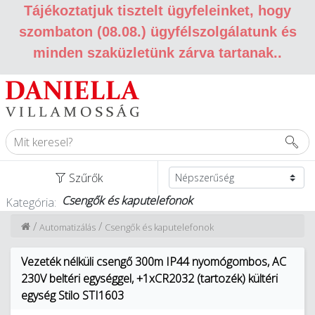
Tájékoztatjuk tisztelt ügyfeleinket, hogy
szombaton (08.08.) ügyfélszolgálatunk és
minden szaküzletünk zárva tartanak.
.
Szűrők
Csengők és kaputelefonok
Kategória:
/
/
Automatizálás
Csengők és kaputelefonok
Vezeték nélküli csengő 300m IP44 nyomógombos, AC
230V beltéri egységgel, +1xCR2032 (tartozék) kültéri
egység Stilo STI1603