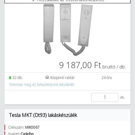
9 187,00 Ft
bruttó / db.
32 db.
Központi raktár
24 óra
Tekintse meg 42 telephelyünk készletét
db.
Tesla MKT (Dt93) lakáskészülék
Cikkszám:
MIK0067
Gyártó:
Codefon