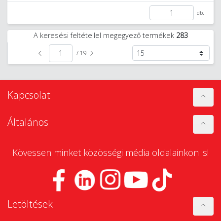
db.
A keresési feltétellel megegyező termékek
283
/ 19
Kapcsolat
Általános
Kövessen minket közösségi média oldalainkon is!
Letöltések