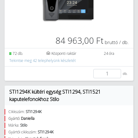
84 963,00 Ft
bruttó / db.
72 db.
Központi raktár
24 óra
Tekintse meg 42 telephelyünk készletét
db.
STI1294K kültéri egység STI1294, STI1521
kaputelefonokhoz Stilo
Cikkszám:
STI1294K
Gyártó:
Daniella
Márka:
Stilo
Gyártói cikkszám:
STI1294K