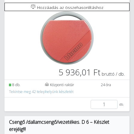
Hozzáadás az összehasonlításhoz
5 936,01 Ft
bruttó / db.
8 db.
Központi raktár
24 óra
Tekintse meg 42 telephelyünk készletét
db.
Csengő /dallamcsengő/vezetékes. D 6 – Készlet
erejéig!!!