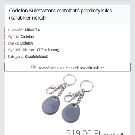
Codefon Kulcstartóra csatolható proximity kulcs
(karabíner nélkül)
Cikkszám:
MIK0074
Gyártó:
Codefon
Márka:
Codefon
Gyártói cikkszám:
Cf-Prx-korong
Kategória:
Kaputelefonok
Hozzáadás az összehasonlításhoz
519,00 Ft
bruttó / db.