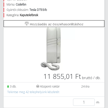
Márka:
Codefon
Gyártói cikkszám:
Tesla DT93/b
Kategória:
Kaputelefonok
Hozzáadás az összehasonlításhoz
11 855,01 Ft
bruttó / db.
3 db.
Központi raktár
24 óra
Tekintse meg 42 telephelyünk készletét
db.