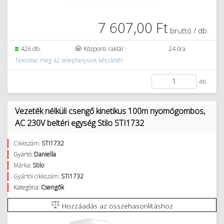
7 607,00 Ft
bruttó / db.
426 db.
Központi raktár
24 óra
Tekintse meg 42 telephelyünk készletét
db.
Vezeték nélküli csengő kinetikus 100m nyomógombos,
AC 230V beltéri egység Stilo STI1732
Cikkszám:
STI1732
Gyártó:
Daniella
Márka:
Stilo
Gyártói cikkszám:
STI1732
Kategória:
Csengők
Hozzáadás az összehasonlításhoz