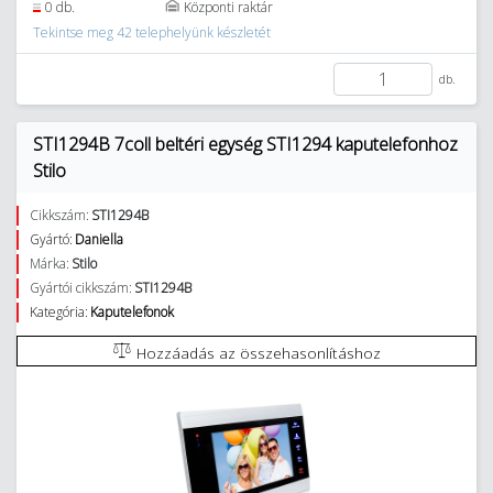
0 db.
Központi raktár
Tekintse meg 42 telephelyünk készletét
db.
STI1294B 7coll beltéri egység STI1294 kaputelefonhoz
Stilo
Cikkszám:
STI1294B
Gyártó:
Daniella
Márka:
Stilo
Gyártói cikkszám:
STI1294B
Kategória:
Kaputelefonok
Hozzáadás az összehasonlításhoz