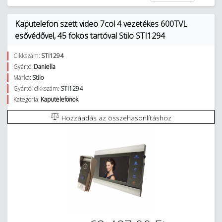
Kaputelefon szett video 7col 4 vezetékes 600TVL
esővédővel, 45 fokos tartóval Stilo STI1294
Cikkszám:
STI1294
Gyártó:
Daniella
Márka:
Stilo
Gyártói cikkszám:
STI1294
Kategória:
Kaputelefonok
Hozzáadás az összehasonlításhoz