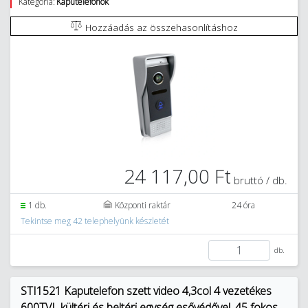
Kategória:
Kaputelefonok
Hozzáadás az összehasonlításhoz
24 117,00 Ft
bruttó / db.
1 db.
Központi raktár
24 óra
Tekintse meg 42 telephelyünk készletét
db.
STI1521 Kaputelefon szett video 4,3col 4 vezetékes
600TVL kültéri és beltéri egység esővédővel, 45 fokos