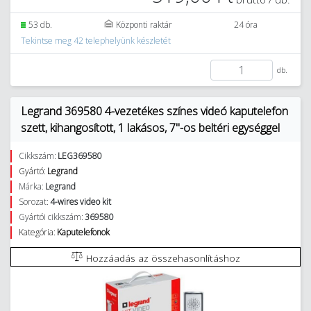
53 db.
Központi raktár
24 óra
Tekintse meg 42 telephelyünk készletét
db.
Legrand 369580 4-vezetékes színes videó kaputelefon
szett, kihangosított, 1 lakásos, 7"-os beltéri egységgel
Cikkszám:
LEG369580
Gyártó:
Legrand
Márka:
Legrand
Sorozat:
4-wires video kit
Gyártói cikkszám:
369580
Kategória:
Kaputelefonok
Hozzáadás az összehasonlításhoz