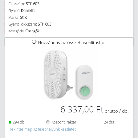
Cikkszám:
STI1603
Gyártó:
Daniella
Márka:
Stilo
Gyártói cikkszám:
STI1603
Kategória:
Csengők
Hozzáadás az összehasonlításhoz
6 337,00 Ft
bruttó / db.
294 db.
Központi raktár
24 óra
Tekintse meg 42 telephelyünk készletét