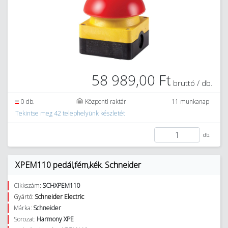
58 989,00 Ft
bruttó / db.
0 db.
Központi raktár
11 munkanap
Tekintse meg 42 telephelyünk készletét
db.
XPEM110 pedál,fém,kék. Schneider
Cikkszám:
SCHXPEM110
Gyártó:
Schneider Electric
Márka:
Schneider
Sorozat:
Harmony XPE