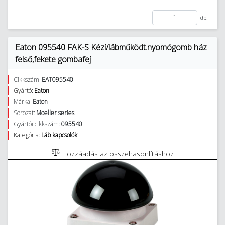
db.
Eaton 095540 FAK-S Kézi/lábműködt.nyomógomb ház
felső,fekete gombafej
Cikkszám:
EAT095540
Gyártó:
Eaton
Márka:
Eaton
Sorozat:
Moeller series
Gyártói cikkszám:
095540
Kategória:
Láb kapcsolók
Hozzáadás az összehasonlításhoz