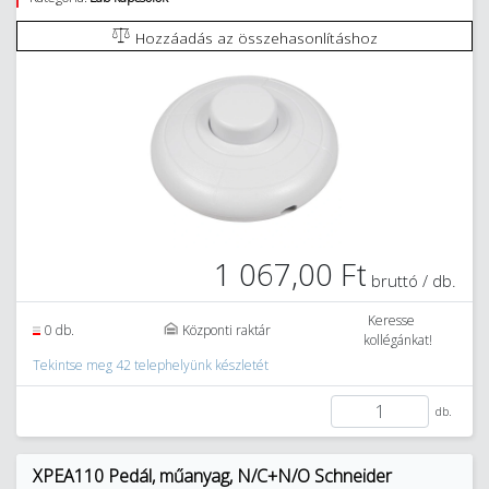
Hozzáadás az összehasonlításhoz
1 067,00 Ft
bruttó / db.
Keresse
0 db.
Központi raktár
kollégánkat!
Tekintse meg 42 telephelyünk készletét
db.
XPEA110 Pedál, műanyag, N/C+N/O Schneider