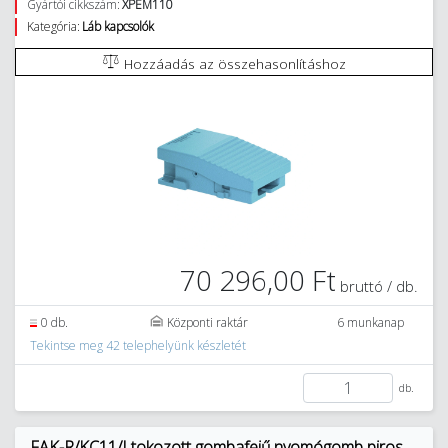
Gyártói cikkszám:
XPEM110
Kategória:
Láb kapcsolók
Hozzáadás az összehasonlításhoz
70 296,00 Ft
bruttó / db.
0 db.
Központi raktár
6 munkanap
Tekintse meg 42 telephelyünk készletét
db.
FAK-R/KC11/I tokozott gombafejű nyomógomb piros