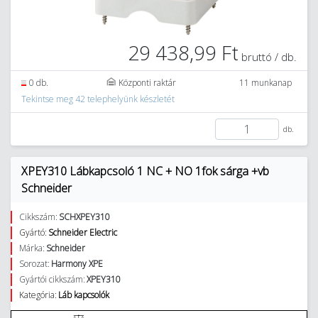
29 438,99 Ft
bruttó / db.
0 db.
Központi raktár
11 munkanap
Tekintse meg 42 telephelyünk készletét
db.
XPEY310 Lábkapcsoló 1 NC + NO 1fok sárga +vb
Schneider
Cikkszám:
SCHXPEY310
Gyártó:
Schneider Electric
Márka:
Schneider
Sorozat:
Harmony XPE
Gyártói cikkszám:
XPEY310
Kategória:
Láb kapcsolók