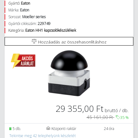
Gyártó:
Eaton
Márka:
Eaton
Sorozat:
Moeller series
Gyártói cikkszám:
229749
Kategória:
Eaton HH1 kapcsolókészülékek
Hozzáadás az összehasonlításhoz
29 355,00 Ft
bruttó / db.
45 161,00 Ft
35
%
5 db.
Központi raktár
24 óra
Tekintse meg 42 telephelyünk készletét