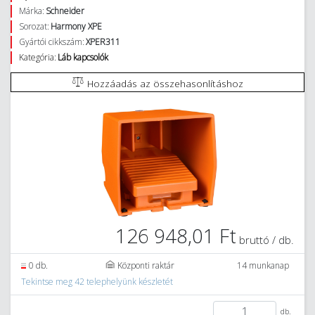
Márka:
Schneider
Sorozat:
Harmony XPE
Gyártói cikkszám:
XPER311
Kategória:
Láb kapcsolók
Hozzáadás az összehasonlításhoz
126 948,01 Ft
bruttó / db.
0 db.
Központi raktár
14 munkanap
Tekintse meg 42 telephelyünk készletét
db.