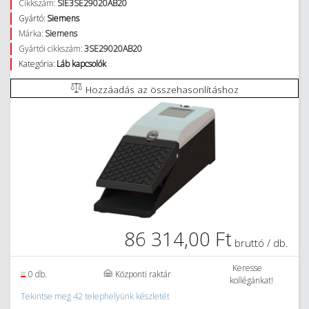
Cikkszám:
SIE3SE29020AB20
Gyártó:
Siemens
Márka:
Siemens
Gyártói cikkszám:
3SE29020AB20
Kategória:
Láb kapcsolók
Hozzáadás az összehasonlításhoz
86 314,00 Ft
bruttó / db.
Keresse
0 db.
Központi raktár
kollégánkat!
Tekintse meg 42 telephelyünk készletét