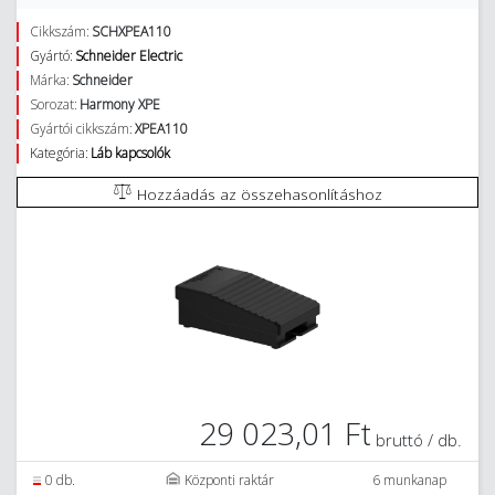
Cikkszám:
SCHXPEA110
Gyártó:
Schneider Electric
Márka:
Schneider
Sorozat:
Harmony XPE
Gyártói cikkszám:
XPEA110
Kategória:
Láb kapcsolók
Hozzáadás az összehasonlításhoz
29 023,01 Ft
bruttó / db.
0 db.
Központi raktár
6 munkanap