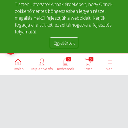
Tisztelt Látogató! Annak érdekében, hogy Önnek
zökkenőmentes böngészésben legyen része,
megállás nélkül fejlesztjük a weboldalt. Kérjük
fogadja el a sütiket, ezzel támogatva a fejlesztés
folyamatát.
Egyetértek
Termékek összehasonlítása
0
0
Honlap
Bejelentkezés
Kedvencek
Kosár
Menü