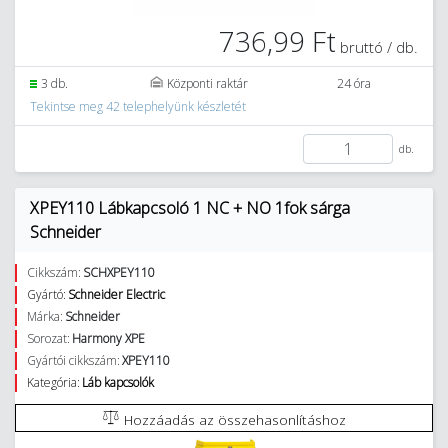
736,99 Ft
bruttó / db.
3 db.
Központi raktár
24 óra
Tekintse meg 42 telephelyünk készletét
db.
XPEY110 Lábkapcsoló 1 NC + NO 1fok sárga
Schneider
Cikkszám:
SCHXPEY110
Gyártó:
Schneider Electric
Márka:
Schneider
Sorozat:
Harmony XPE
Gyártói cikkszám:
XPEY110
Kategória:
Láb kapcsolók
Hozzáadás az összehasonlításhoz