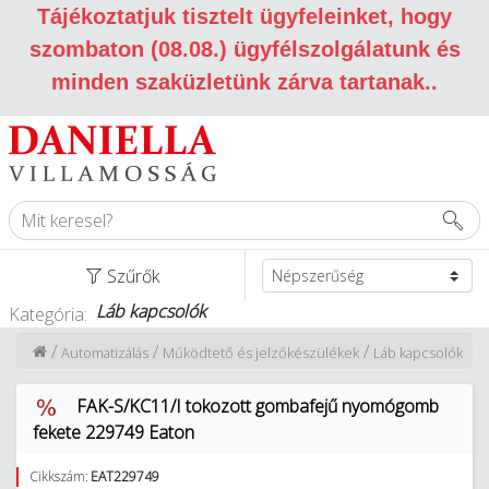
Tájékoztatjuk tisztelt ügyfeleinket, hogy
szombaton (08.08.) ügyfélszolgálatunk és
minden szaküzletünk zárva tartanak.
.
Szűrők
Láb kapcsolók
Kategória:
/
/
/
Automatizálás
Működtető és jelzőkészülékek
Láb kapcsolók
FAK-S/KC11/I tokozott gombafejű nyomógomb
fekete 229749 Eaton
Cikkszám:
EAT229749