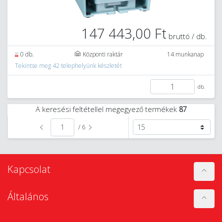
147 443,00 Ft
bruttó / db.
0 db.
Központi raktár
14 munkanap
Tekintse meg 42 telephelyünk készletét
db.
A keresési feltétellel megegyező termékek
87
/ 6
Kapcsolat
Általános