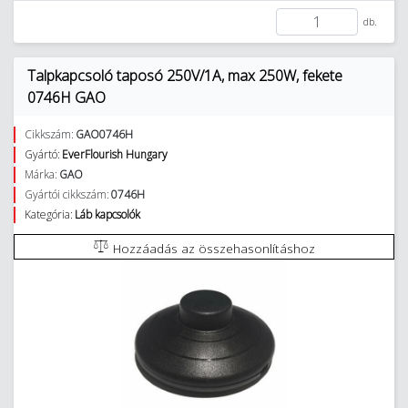
db.
Talpkapcsoló taposó 250V/1A, max 250W, fekete
0746H GAO
Cikkszám:
GAO0746H
Gyártó:
EverFlourish Hungary
Márka:
GAO
Gyártói cikkszám:
0746H
Kategória:
Láb kapcsolók
Hozzáadás az összehasonlításhoz