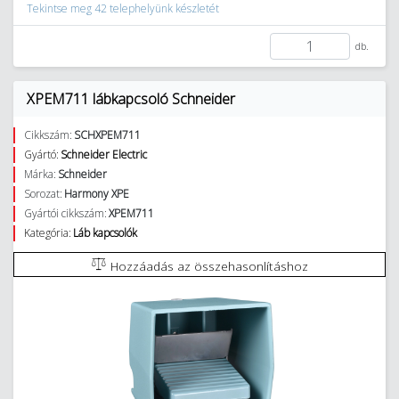
Tekintse meg 42 telephelyünk készletét
db.
XPEM711 lábkapcsoló Schneider
Cikkszám:
SCHXPEM711
Gyártó:
Schneider Electric
Márka:
Schneider
Sorozat:
Harmony XPE
Gyártói cikkszám:
XPEM711
Kategória:
Láb kapcsolók
Hozzáadás az összehasonlításhoz