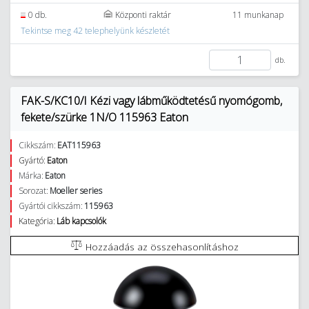
0 db.
Központi raktár
11 munkanap
Tekintse meg 42 telephelyünk készletét
db.
FAK-S/KC10/I Kézi vagy lábműködtetésű nyomógomb,
fekete/szürke 1N/O 115963 Eaton
Cikkszám:
EAT115963
Gyártó:
Eaton
Márka:
Eaton
Sorozat:
Moeller series
Gyártói cikkszám:
115963
Kategória:
Láb kapcsolók
Hozzáadás az összehasonlításhoz