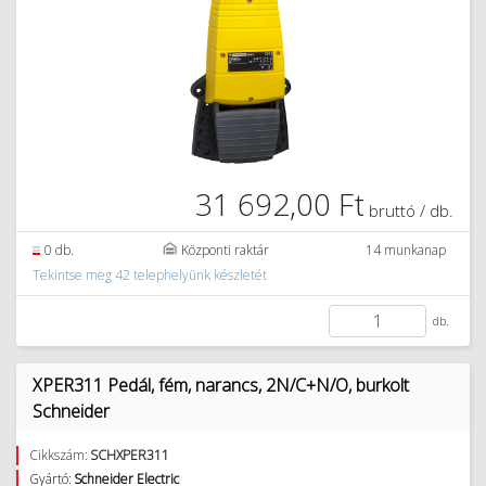
31 692,00 Ft
bruttó / db.
0 db.
Központi raktár
14 munkanap
Tekintse meg 42 telephelyünk készletét
db.
XPER311 Pedál, fém, narancs, 2N/C+N/O, burkolt
Schneider
Cikkszám:
SCHXPER311
Gyártó:
Schneider Electric