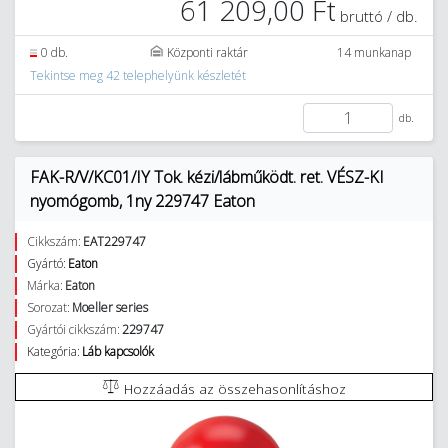
61 209,00 Ft
bruttó / db.
0 db.
Központi raktár
14 munkanap
Tekintse meg 42 telephelyünk készletét
db.
FAK-R/V/KC01/IY Tok. kézi/lábműködt. ret. VÉSZ-KI
nyomógomb, 1ny 229747 Eaton
Cikkszám:
EAT229747
Gyártó:
Eaton
Márka:
Eaton
Sorozat:
Moeller series
Gyártói cikkszám:
229747
Kategória:
Láb kapcsolók
Hozzáadás az összehasonlításhoz