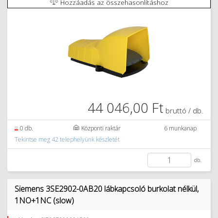
Hozzáadás az összehasonlításhoz
44 046,00 Ft
bruttó / db.
0 db.
Központi raktár
6 munkanap
Tekintse meg 42 telephelyünk készletét
db.
Siemens 3SE2902-0AB20 lábkapcsoló burkolat nélkül,
1NO+1NC (slow)