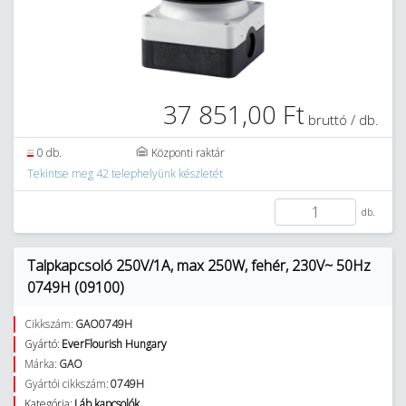
37 851,00 Ft
bruttó / db.
0 db.
Központi raktár
Tekintse meg 42 telephelyünk készletét
db.
Talpkapcsoló 250V/1A, max 250W, fehér, 230V~ 50Hz
0749H (09100)
Cikkszám:
GAO0749H
Gyártó:
EverFlourish Hungary
Márka:
GAO
Gyártói cikkszám:
0749H
Kategória:
Láb kapcsolók