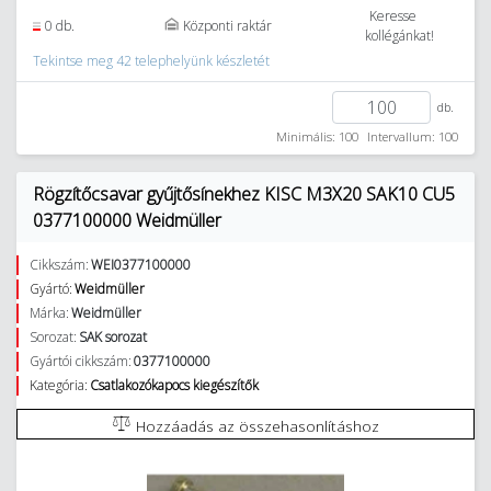
Keresse
0 db.
Központi raktár
kollégánkat!
Tekintse meg 42 telephelyünk készletét
db.
Minimális: 100
Intervallum: 100
Rögzítőcsavar gyűjtősínekhez KISC M3X20 SAK10 CU5
0377100000 Weidmüller
Cikkszám:
WEI0377100000
Gyártó:
Weidmüller
Márka:
Weidmüller
Sorozat:
SAK sorozat
Gyártói cikkszám:
0377100000
Kategória:
Csatlakozókapocs kiegészítők
Hozzáadás az összehasonlításhoz