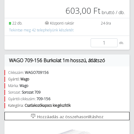
603,00 Ft
bruttó / db.
22 db.
Központi raktár
24 óra
Tekintse meg 42 telephelyünk készletét
db.
WAGO 709-156 Burkolat 1m hosszú, átlátszó
Cikkszám:
WAGO709156
Gyártó:
Wago
Márka:
Wago
Sorozat:
Sorozat 709
Gyártói cikkszám:
709-156
Kategória:
Csatlakozókapocs kiegészítők
Hozzáadás az összehasonlításhoz