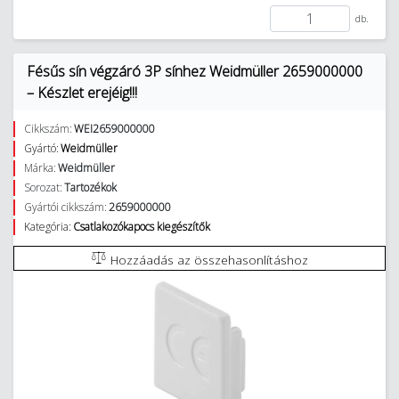
db.
Fésűs sín végzáró 3P sínhez Weidmüller 2659000000
– Készlet erejéig!!!
Cikkszám:
WEI2659000000
Gyártó:
Weidmüller
Márka:
Weidmüller
Sorozat:
Tartozékok
Gyártói cikkszám:
2659000000
Kategória:
Csatlakozókapocs kiegészítők
Hozzáadás az összehasonlításhoz