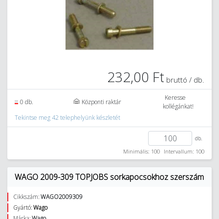
232,00 Ft
bruttó / db.
Keresse
0 db.
Központi raktár
kollégánkat!
Tekintse meg 42 telephelyünk készletét
db.
Minimális: 100
Intervallum: 100
WAGO 2009-309 TOPJOBS sorkapocsokhoz szerszám
Cikkszám:
WAGO2009309
Gyártó:
Wago
Márka:
Wago