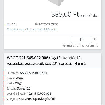
385,00 Ft
bruttó / db.
0 db.
Központi raktár
Tekintse meg 42 telephelyünk készletét
db.
Minimális: 10
Intervallum: 10
WAGO 221-549/002-006 rögzítő távtartó, 10-
vezetékes összekötőkhöz, 221 sorozat - 4 mm2
Cikkszám:
WAGO221549002006
Gyártó:
Wago
Márka:
Wago
Sorozat:
Sorozat 221
Gyártói cikkszám:
221-549/002-006
Kategória:
Csatlakozókapocs kiegészítők