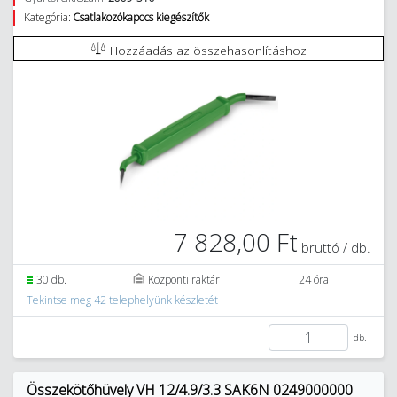
Kategória:
Csatlakozókapocs kiegészítők
Hozzáadás az összehasonlításhoz
7 828,00 Ft
bruttó / db.
30 db.
Központi raktár
24 óra
Tekintse meg 42 telephelyünk készletét
db.
Összekötőhüvely VH 12/4.9/3.3 SAK6N 0249000000