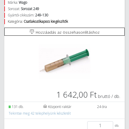
Márka:
Wago
Sorozat:
Sorozat 249
Gyártói cikkszám:
249-130
Kategória:
Csatlakozókapocs kiegészítők
Hozzáadás az összehasonlításhoz
1 642,00 Ft
bruttó / db.
131 db.
Központi raktár
24 óra
Tekintse meg 42 telephelyünk készletét
db.