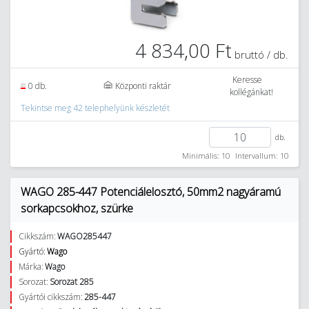
4 834,00 Ft
bruttó / db.
Keresse
0 db.
Központi raktár
kollégánkat!
Tekintse meg 42 telephelyünk készletét
db.
Minimális: 10
Intervallum: 10
WAGO 285-447 Potenciálelosztó, 50mm2 nagyáramú
sorkapcsokhoz, szürke
Cikkszám:
WAGO285447
Gyártó:
Wago
Márka:
Wago
Sorozat:
Sorozat 285
Gyártói cikkszám:
285-447