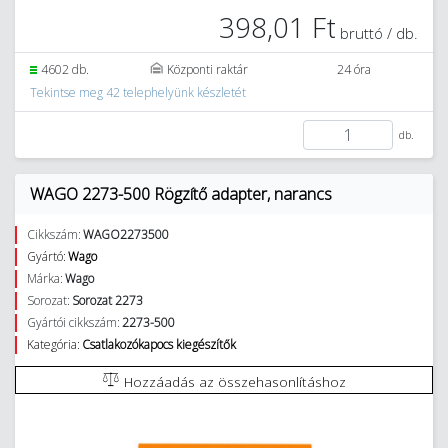
398,01 Ft
bruttó / db.
4602 db.
Központi raktár
24 óra
Tekintse meg 42 telephelyünk készletét
db.
WAGO 2273-500 Rögzítő adapter, narancs
Cikkszám:
WAGO2273500
Gyártó:
Wago
Márka:
Wago
Sorozat:
Sorozat 2273
Gyártói cikkszám:
2273-500
Kategória:
Csatlakozókapocs kiegészítők
Hozzáadás az összehasonlításhoz