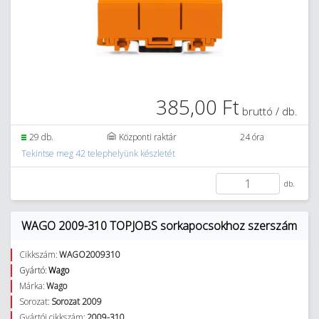
385,00 Ft
bruttó / db.
29 db.
Központi raktár
24 óra
Tekintse meg 42 telephelyünk készletét
db.
WAGO 2009-310 TOPJOBS sorkapocsokhoz szerszám
Cikkszám:
WAGO2009310
Gyártó:
Wago
Márka:
Wago
Sorozat:
Sorozat 2009
Gyártói cikkszám:
2009-310