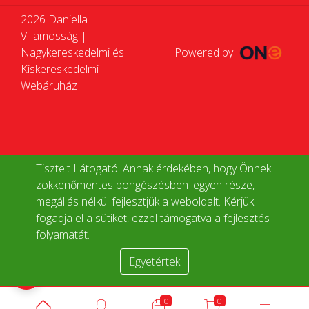
2026 Daniella
Villamosság |
Nagykereskedelmi és
Powered by
Kiskereskedelmi
Webáruház
Tisztelt Látogató! Annak érdekében, hogy Önnek
zökkenőmentes böngészésben legyen része,
megállás nélkül fejlesztjük a weboldalt. Kérjük
fogadja el a sütiket, ezzel támogatva a fejlesztés
folyamatát.
Egyetértek
Termékek összehasonlítása
0
0