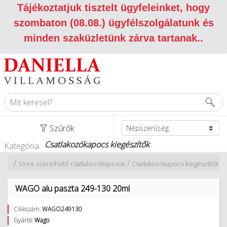
Tájékoztatjuk tisztelt ügyfeleinket, hogy
szombaton (08.08.) ügyfélszolgálatunk és
minden szaküzletünk zárva tartanak.
.
Szűrők
Csatlakozókapocs kiegészítők
Kategória:
/
/
nyek
Sínre szerelhető csatlakozókapcsok
Csatlakozókapocs kiegészítők
WAGO alu paszta 249-130 20ml
Cikkszám:
WAGO249130
Gyártó:
Wago