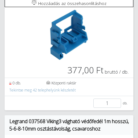
Hozzáadás az összehasonlításhoz
377,00 Ft
bruttó / db.
0 db.
Központi raktár
Tekintse meg 42 telephelyünk készletét
db.
Legrand 037568 Viking3 vágható védőfedél 1m hosszú,
5-6-8-10mm osztástávolság, csavaroshoz