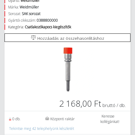
Gyártó:
Weidmüller
Márka:
Weidmüller
Sorozat:
SAK sorozat
Gyártói cikkszám:
0388800000
Kategória:
Csatlakozókapocs kiegészítők
Hozzáadás az összehasonlításhoz
2 168,00 Ft
bruttó / db.
Keresse
0 db.
Központi raktár
kollégánkat!
Tekintse meg 42 telephelyünk készletét