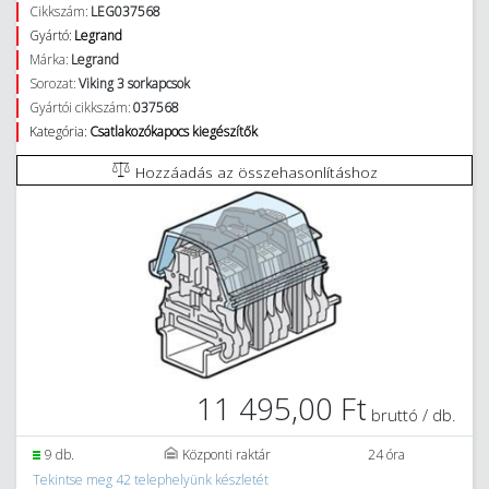
Cikkszám:
LEG037568
Gyártó:
Legrand
Márka:
Legrand
Sorozat:
Viking 3 sorkapcsok
Gyártói cikkszám:
037568
Kategória:
Csatlakozókapocs kiegészítők
Hozzáadás az összehasonlításhoz
11 495,00 Ft
bruttó / db.
9 db.
Központi raktár
24 óra
Tekintse meg 42 telephelyünk készletét