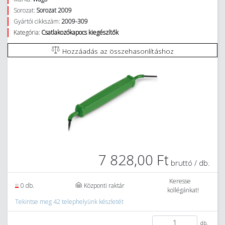
Sorozat:
Sorozat 2009
Gyártói cikkszám:
2009-309
Kategória:
Csatlakozókapocs kiegészítők
Hozzáadás az összehasonlításhoz
7 828,00 Ft
bruttó / db.
Keresse
0 db.
Központi raktár
kollégánkat!
Tekintse meg 42 telephelyünk készletét
db.