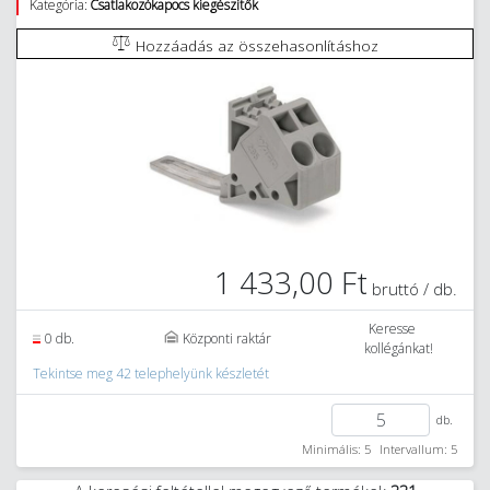
Kategória:
Csatlakozókapocs kiegészítők
Hozzáadás az összehasonlításhoz
1 433,00 Ft
bruttó / db.
Keresse
0 db.
Központi raktár
kollégánkat!
Tekintse meg 42 telephelyünk készletét
db.
Minimális: 5
Intervallum: 5