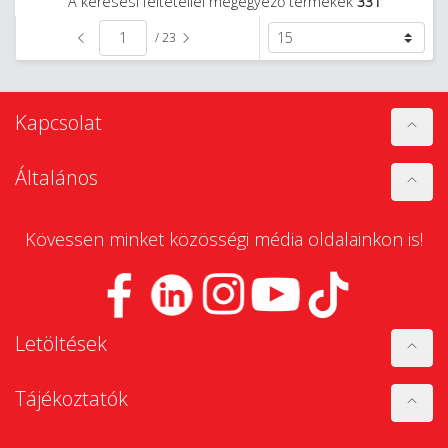
A keresési feltétellel megegyező termékek
331
/ 23
Kapcsolat
Általános
Kövessen minket közösségi média oldalainkon is!
Letöltések
Tájékoztatók