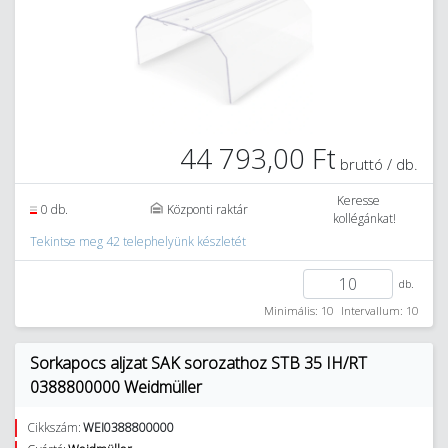
44 793,00 Ft
bruttó / db.
Keresse
0 db.
Központi raktár
kollégánkat!
Tekintse meg 42 telephelyünk készletét
db.
Minimális: 10
Intervallum: 10
Sorkapocs aljzat SAK sorozathoz STB 35 IH/RT
0388800000 Weidmüller
Cikkszám:
WEI0388800000