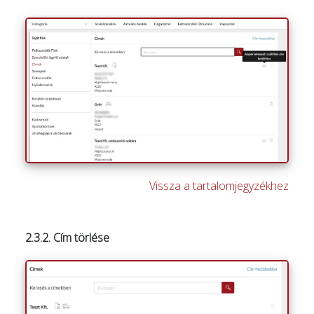
Vissza a tartalomjegyzékhez
2.3.2. Cím törlése