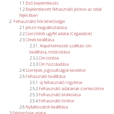
Első bejelentkezés
Bejelentkezett felhasználó jelzése az oldal
fejlécében
Felhasználói fiók lehetőségei
Jelszó megváltoztatása
Szerződött ügyfél adatai (Cégadatok)
Címek beállítása
Alapértelmezett szállítási cím
beállítása, módosítása
Cím törlése
Cím hozzáadása
Szerepek, jogosultságok kezelése
Felhasználó beállítása
új felhasználó rögzítése
Felhasználó adatainak szerkesztése
Felhasználó blokkolása
Felhasználó törlése
Nyilatkozatok beállítása
Elérhetőség adatai