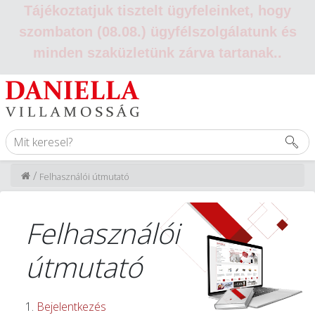
Tájékoztatjuk tisztelt ügyfeleinket, hogy
szombaton (08.08.) ügyfélszolgálatunk és
minden szaküzletünk zárva tartanak.
.
/
Felhasználói útmutató
Felhasználói
útmutató
Bejelentkezés