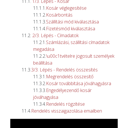
1/3. Lépés - Kosár
Kosár véglegesítése
Kosárbontás
Szállítási mód kiválasztása
Fizetésmód kiválasztása
2/3. Lépés - Címadatok
Számlázási, szállítási címadatok
megadása
\u00c1tvételre jogosult személyek
beállítása
3/3. Lépés - Rendelés összesítés
Megrendelés összesítő
Kosár továbbítása jóváhagyásra
Engedélyezendő kosár
jóváhagyása
Rendelés rögzítése
Rendelés visszaigazolása emailben