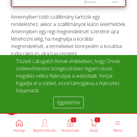
Amennyiben több szállítmány tartozik egy
rendeléshez, akkor a szállítmányok külön lekérhetőek.
Amennyiben egy régi megrendelését szeretné újra
létrehozni elég, ha megnyitja a korábbi
megrendelését, a termékeket könnyedén a kosárba
tudja rakni és újra tuja rendelni.
Tisztelt Látogató! Annak érdekében, hogy Önnek
zökkenőmentes böngészésben legyen része,
megállás nélkül fejlesztjük a weboldalt. Kérjük
fogadja el a sütiket, ezzel támogatva a fejlesztés
folyamatát.
Egyetértek
Termékek összehasonlítása
0
0
Honlap
Bejelentkezés
Kedvencek
Kosár
Menü