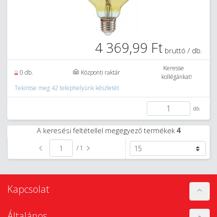
4 369,99 Ft
bruttó / db.
Keresse
0 db.
Központi raktár
kollégánkat!
Tekintse meg 42 telephelyünk készletét
db.
A keresési feltétellel megegyező termékek
4
/ 1
Kapcsolat
Általános