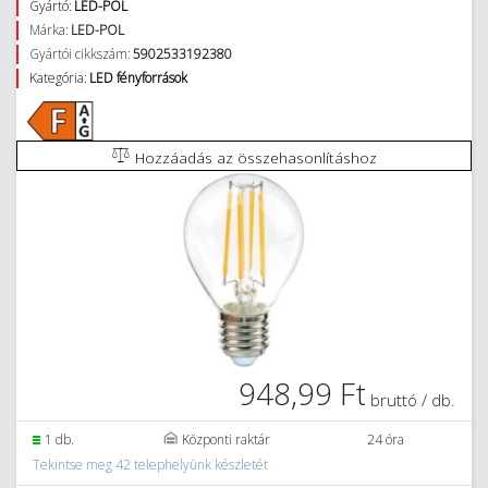
Gyártó:
LED-POL
Márka:
LED-POL
Gyártói cikkszám:
5902533192380
Kategória:
LED fényforrások
Hozzáadás az összehasonlításhoz
948,99 Ft
bruttó / db.
1 db.
Központi raktár
24 óra
Tekintse meg 42 telephelyünk készletét