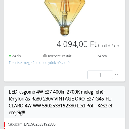
4 094,00 Ft
bruttó / db.
24 db.
Központi raktár
24 óra
Tekintse meg 42 telephelyünk készletét
db.
LED kisgömb 4W E27 400lm 2700K meleg fehér
fényforrás Ra80 230V VINTAGE ORO-E27-G45-FL-
CLARO-4W-WW 5902533192380 Led-Pol – Készlet
erejéig!!!
Cikkszám:
LPL5902533192380