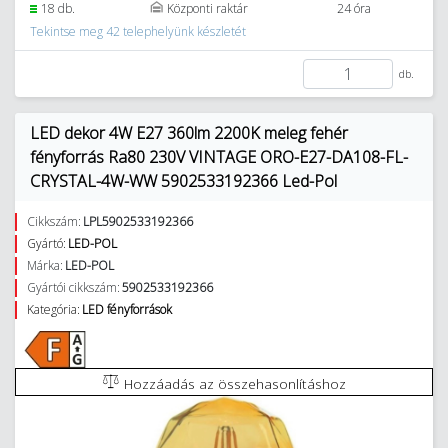
18 db.
Központi raktár
24 óra
Tekintse meg 42 telephelyünk készletét
db.
LED dekor 4W E27 360lm 2200K meleg fehér
fényforrás Ra80 230V VINTAGE ORO-E27-DA108-FL-
CRYSTAL-4W-WW 5902533192366 Led-Pol
Cikkszám:
LPL5902533192366
Gyártó:
LED-POL
Márka:
LED-POL
Gyártói cikkszám:
5902533192366
Kategória:
LED fényforrások
Hozzáadás az összehasonlításhoz