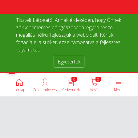
Tisztelt Látogató! Annak érdekében, hogy Önnek
zökkenőmentes böngészésben legyen része,
megállás nélkül fejlesztjük a weboldalt. Kérjük
fogadja el a sütiket, ezzel támogatva a fejlesztés
folyamatát.
Egyetértek
Termékek összehasonlítása
0
0
Honlap
Bejelentkezés
Kedvencek
Kosár
Menü