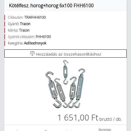
Kötélfesz. horog+horog 6x100 FHH6100
Cikkszám:
TRAFHH6100
Gyártó:
Tracon
Márka:
Tracon
Gyártói cikkszám:
FHH6100
Kategória:
Acélsodronyok
Hozzáadás az összehasonlításhoz
1 651,00 Ft
bruttó / db.
Keresse