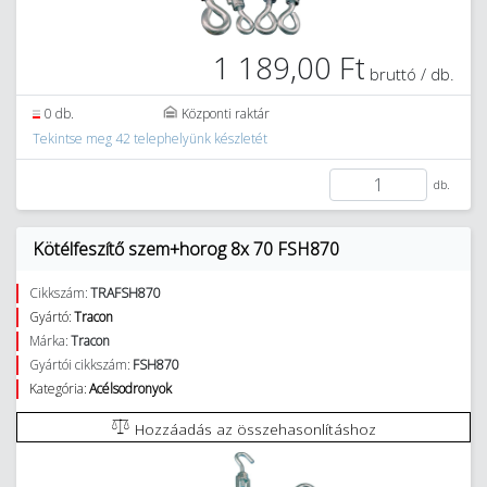
1 189,00 Ft
bruttó / db.
0 db.
Központi raktár
Tekintse meg 42 telephelyünk készletét
db.
Kötélfeszítő szem+horog 8x 70 FSH870
Cikkszám:
TRAFSH870
Gyártó:
Tracon
Márka:
Tracon
Gyártói cikkszám:
FSH870
Kategória:
Acélsodronyok
Hozzáadás az összehasonlításhoz