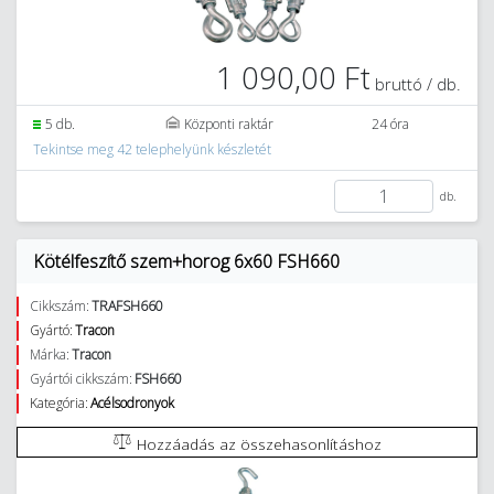
1 090,00 Ft
bruttó / db.
5 db.
Központi raktár
24 óra
Tekintse meg 42 telephelyünk készletét
db.
Kötélfeszítő szem+horog 6x60 FSH660
Cikkszám:
TRAFSH660
Gyártó:
Tracon
Márka:
Tracon
Gyártói cikkszám:
FSH660
Kategória:
Acélsodronyok
Hozzáadás az összehasonlításhoz