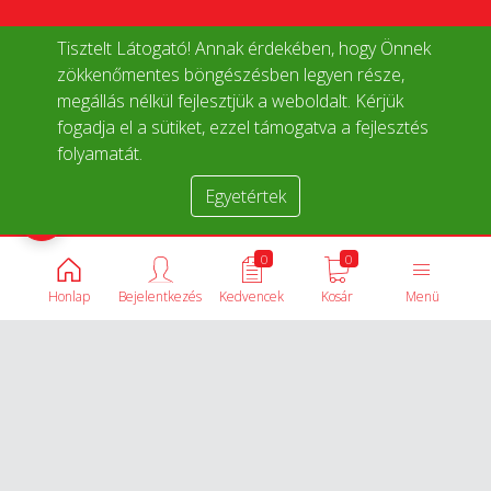
Tisztelt Látogató! Annak érdekében, hogy Önnek
zökkenőmentes böngészésben legyen része,
megállás nélkül fejlesztjük a weboldalt. Kérjük
fogadja el a sütiket, ezzel támogatva a fejlesztés
folyamatát.
Egyetértek
Termékek összehasonlítása
0
0
Honlap
Bejelentkezés
Kedvencek
Kosár
Menü