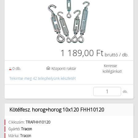
1 189,00 Ft
bruttó / db.
Keresse
0 db.
Központi raktár
kollégánkat!
Tekintse meg 42 telephelyünk készletét
db.
Kötélfesz. horog+horog 10x120 FHH10120
Cikkszám:
TRAFHH10120
Gyártó:
Tracon
Márka:
Tracon