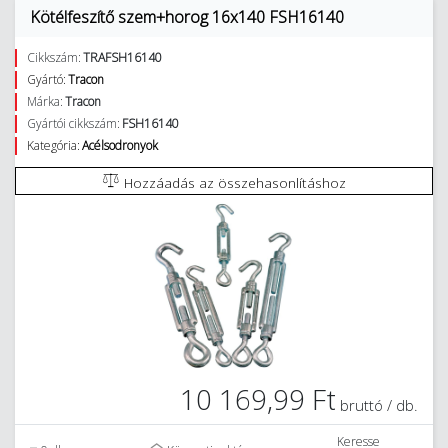
Kötélfeszítő szem+horog 16x140 FSH16140
Cikkszám:
TRAFSH16140
Gyártó:
Tracon
Márka:
Tracon
Gyártói cikkszám:
FSH16140
Kategória:
Acélsodronyok
Hozzáadás az összehasonlításhoz
10 169,99 Ft
bruttó / db.
Keresse