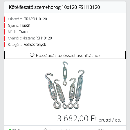
Kötélfeszítő szem+horog 10x120 FSH10120
Cikkszám:
TRAFSH10120
Gyártó:
Tracon
Márka:
Tracon
Gyártói cikkszám:
FSH10120
Kategória:
Acélsodronyok
Hozzáadás az összehasonlításhoz
3 682,00 Ft
bruttó / db.