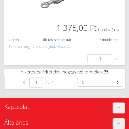
1 375,00 Ft
bruttó / db.
0 db.
Központi raktár
12 munkanap
Tekintse meg 42 telephelyünk készletét
db.
A keresési feltétellel megegyező termékek
35
/ 3
Kapcsolat
Általános