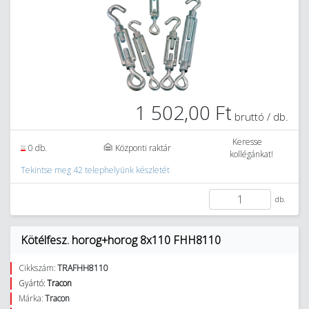
1 502,00 Ft
bruttó / db.
Keresse
0 db.
Központi raktár
kollégánkat!
Tekintse meg 42 telephelyünk készletét
db.
Kötélfesz. horog+horog 8x110 FHH8110
Cikkszám:
TRAFHH8110
Gyártó:
Tracon
Márka:
Tracon