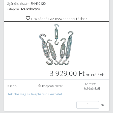
Gyártói cikkszám:
FHH10120
Kategória:
Acélsodronyok
Hozzáadás az összehasonlításhoz
3 929,00 Ft
bruttó / db.
Keresse
0 db.
Központi raktár
kollégánkat!
Tekintse meg 42 telephelyünk készletét
db.