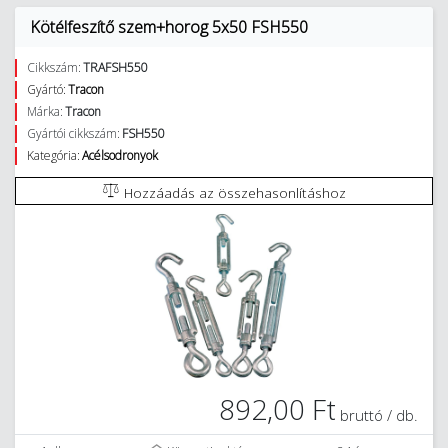
Kötélfeszítő szem+horog 5x50 FSH550
Cikkszám:
TRAFSH550
Gyártó:
Tracon
Márka:
Tracon
Gyártói cikkszám:
FSH550
Kategória:
Acélsodronyok
Hozzáadás az összehasonlításhoz
892,00 Ft
bruttó / db.