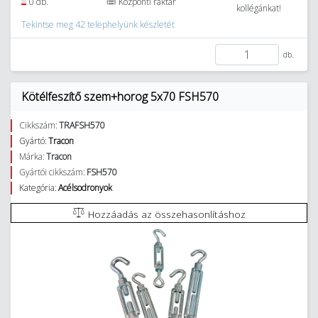
0 db.
Központi raktár
kollégánkat!
Tekintse meg 42 telephelyünk készletét
db.
Kötélfeszítő szem+horog 5x70 FSH570
Cikkszám:
TRAFSH570
Gyártó:
Tracon
Márka:
Tracon
Gyártói cikkszám:
FSH570
Kategória:
Acélsodronyok
Hozzáadás az összehasonlításhoz