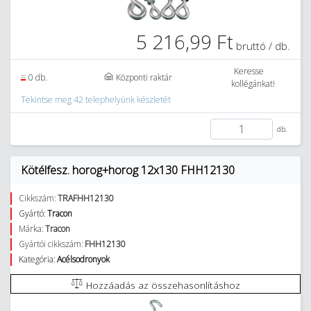
5 216,99 Ft
bruttó / db.
Keresse
0 db.
Központi raktár
kollégánkat!
Tekintse meg 42 telephelyünk készletét
db.
Kötélfesz. horog+horog 12x130 FHH12130
Cikkszám:
TRAFHH12130
Gyártó:
Tracon
Márka:
Tracon
Gyártói cikkszám:
FHH12130
Kategória:
Acélsodronyok
Hozzáadás az összehasonlításhoz