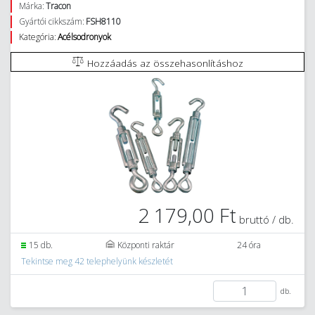
Márka:
Tracon
Gyártói cikkszám:
FSH8110
Kategória:
Acélsodronyok
Hozzáadás az összehasonlításhoz
2 179,00 Ft
bruttó / db.
15 db.
Központi raktár
24 óra
Tekintse meg 42 telephelyünk készletét
db.