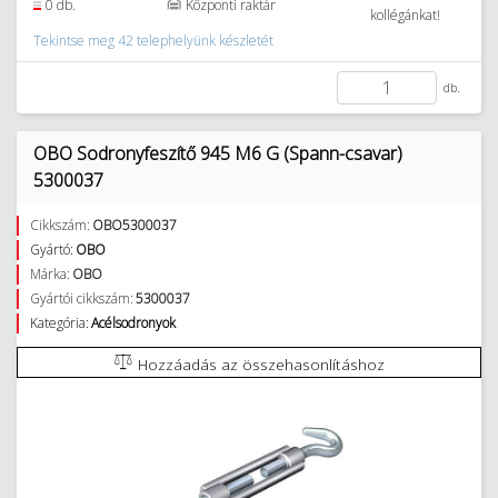
0 db.
Központi raktár
kollégánkat!
Tekintse meg 42 telephelyünk készletét
db.
OBO Sodronyfeszítő 945 M6 G (Spann-csavar)
5300037
Cikkszám:
OBO5300037
Gyártó:
OBO
Márka:
OBO
Gyártói cikkszám:
5300037
Kategória:
Acélsodronyok
Hozzáadás az összehasonlításhoz