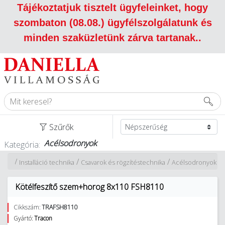
Tájékoztatjuk tisztelt ügyfeleinket, hogy
szombaton (08.08.) ügyfélszolgálatunk és
minden szaküzletünk zárva tartanak.
.
Szűrők
Acélsodronyok
Kategória:
/
/
/
Installáció technika
Csavarok és rögzítéstechnika
Acélsodronyok
Kötélfeszítő szem+horog 8x110 FSH8110
Cikkszám:
TRAFSH8110
Gyártó:
Tracon