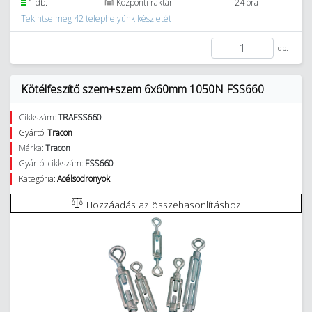
1 db.
Központi raktár
24 óra
Tekintse meg 42 telephelyünk készletét
db.
Kötélfeszítő szem+szem 6x60mm 1050N FSS660
Cikkszám:
TRAFSS660
Gyártó:
Tracon
Márka:
Tracon
Gyártói cikkszám:
FSS660
Kategória:
Acélsodronyok
Hozzáadás az összehasonlításhoz