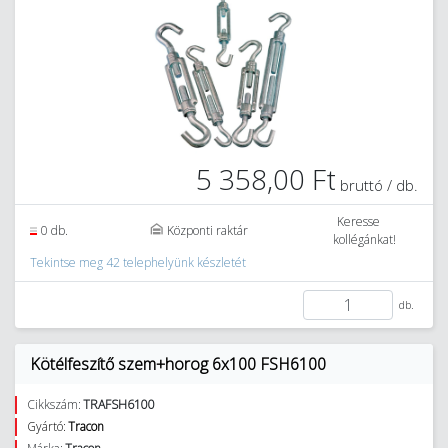
5 358,00 Ft
bruttó / db.
Keresse
0 db.
Központi raktár
kollégánkat!
Tekintse meg 42 telephelyünk készletét
db.
Kötélfeszítő szem+horog 6x100 FSH6100
Cikkszám:
TRAFSH6100
Gyártó:
Tracon