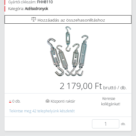
Gyártói cikkszám:
FHH8110
Kategória:
Acélsodronyok
Hozzáadás az összehasonlításhoz
2 179,00 Ft
bruttó / db.
Keresse
0 db.
Központi raktár
kollégánkat!
Tekintse meg 42 telephelyünk készletét
db.