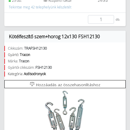
23 db.
Központi raktár
24 óra
Tekintse meg 42 telephelyünk készletét
db.
Kötélfeszítő szem+horog 12x130 FSH12130
Cikkszám:
TRAFSH12130
Gyártó:
Tracon
Márka:
Tracon
Gyártói cikkszám:
FSH12130
Kategória:
Acélsodronyok
Hozzáadás az összehasonlításhoz