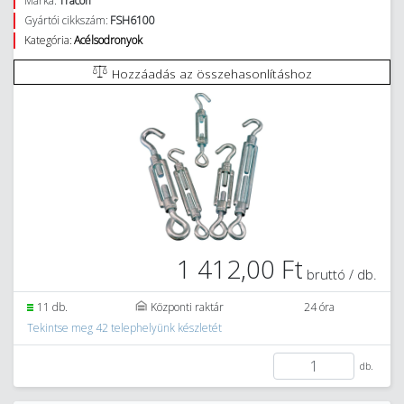
Márka:
Tracon
Gyártói cikkszám:
FSH6100
Kategória:
Acélsodronyok
Hozzáadás az összehasonlításhoz
1 412,00 Ft
bruttó / db.
11 db.
Központi raktár
24 óra
Tekintse meg 42 telephelyünk készletét
db.