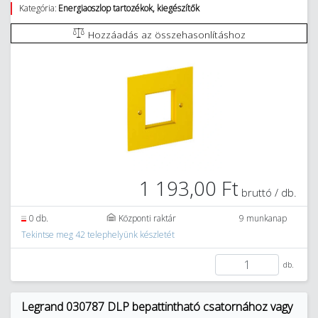
Kategória:
Energiaoszlop tartozékok, kiegészítők
Hozzáadás az összehasonlításhoz
1 193,00 Ft
bruttó / db.
0 db.
Központi raktár
9 munkanap
Tekintse meg 42 telephelyünk készletét
db.
Legrand 030787 DLP bepattintható csatornához vagy