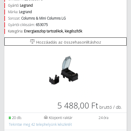
Gyártó:
Legrand
Márka:
Legrand
Sorozat:
Columns & Mini Columns LG
Gyártói cikkszám:
653075
Kategória:
Energiaoszlop tartozékok, kiegészítők
Hozzáadás az összehasonlításhoz
5 488,00 Ft
bruttó / db.
20 db.
Központi raktár
24 óra
Tekintse meg 42 telephelyünk készletét