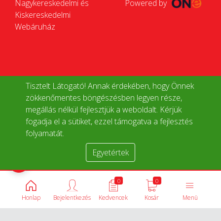
Nagykereskedelmi és
Powered by
Kiskereskedelmi
Webáruház
Tisztelt Látogató! Annak érdekében, hogy Önnek
zökkenőmentes böngészésben legyen része,
megállás nélkül fejlesztjük a weboldalt. Kérjük
fogadja el a sütiket, ezzel támogatva a fejlesztés
folyamatát.
Egyetértek
Termékek összehasonlítása
0
0
Honlap
Bejelentkezés
Kedvencek
Kosár
Menü