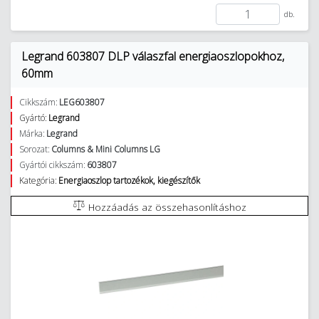
db.
Legrand 603807 DLP válaszfal energiaoszlopokhoz,
60mm
Cikkszám:
LEG603807
Gyártó:
Legrand
Márka:
Legrand
Sorozat:
Columns & Mini Columns LG
Gyártói cikkszám:
603807
Kategória:
Energiaoszlop tartozékok, kiegészítők
Hozzáadás az összehasonlításhoz