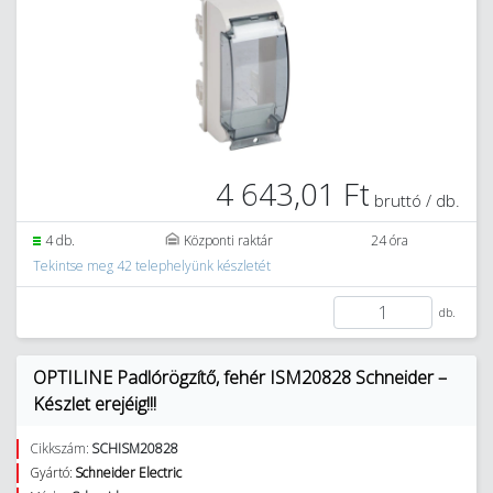
4 643,01 Ft
bruttó / db.
4 db.
Központi raktár
24 óra
Tekintse meg 42 telephelyünk készletét
db.
OPTILINE Padlórögzítő, fehér ISM20828 Schneider –
Készlet erejéig!!!
Cikkszám:
SCHISM20828
Gyártó:
Schneider Electric