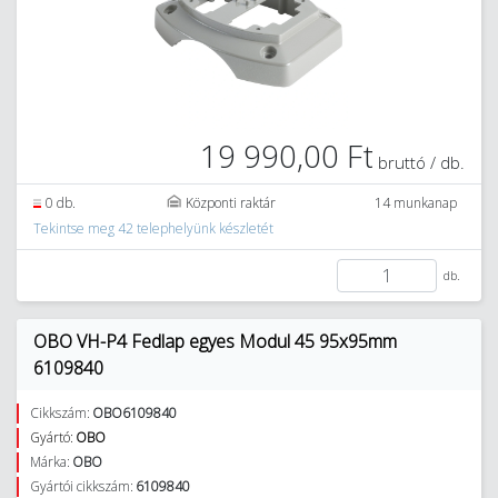
19 990,00 Ft
bruttó / db.
0 db.
Központi raktár
14 munkanap
Tekintse meg 42 telephelyünk készletét
db.
OBO VH-P4 Fedlap egyes Modul 45 95x95mm
6109840
Cikkszám:
OBO6109840
Gyártó:
OBO
Márka:
OBO
Gyártói cikkszám:
6109840