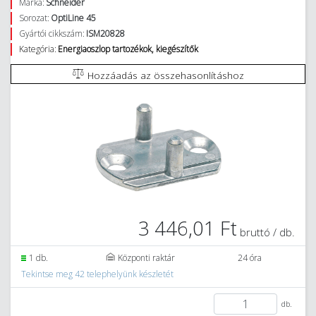
Márka:
Schneider
Sorozat:
OptiLine 45
Gyártói cikkszám:
ISM20828
Kategória:
Energiaoszlop tartozékok, kiegészítők
Hozzáadás az összehasonlításhoz
3 446,01 Ft
bruttó / db.
1 db.
Központi raktár
24 óra
Tekintse meg 42 telephelyünk készletét
db.