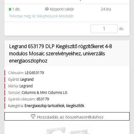
1 db.
Központi raktár
24 óra
Tekintse meg 42 telephelyünk készletét
db.
Legrand 653179 DLP Kiegészítő rögzítőkeret 4-8
modulos Mosaic szerelvényekhez, univerzális
energiaoszlophoz
Cikkszám:
LEG653179
Gyártó:
Legrand
Márka:
Legrand
Sorozat:
Columns & Mini Columns LG
Gyártói cikkszám:
653179
Kategória:
Energiaoszlop tartozékok, kiegészítők
Hozzáadás az összehasonlításhoz