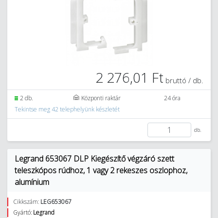
2 276,01 Ft
bruttó / db.
2 db.
Központi raktár
24 óra
Tekintse meg 42 telephelyünk készletét
db.
Legrand 653067 DLP Kiegészítő végzáró szett
teleszkópos rúdhoz, 1 vagy 2 rekeszes oszlophoz,
alumínium
Cikkszám:
LEG653067
Gyártó:
Legrand