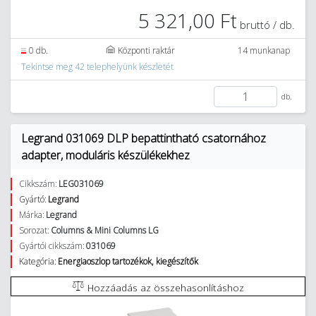
5 321,00 Ft
bruttó / db.
0 db.
Központi raktár
14 munkanap
Tekintse meg 42 telephelyünk készletét
db.
Legrand 031069 DLP bepattintható csatornához
adapter, moduláris készülékekhez
Cikkszám:
LEG031069
Gyártó:
Legrand
Márka:
Legrand
Sorozat:
Columns & Mini Columns LG
Gyártói cikkszám:
031069
Kategória:
Energiaoszlop tartozékok, kiegészítők
Hozzáadás az összehasonlításhoz