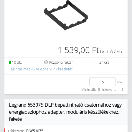
1 539,00 Ft
bruttó / db.
10 db.
Központi raktár
24 óra
Tekintse meg 42 telephelyünk készletét
db.
Minimális: 5
Intervallum: 5
Legrand 653075 DLP bepattintható csatornához vagy
energiaoszlophoz adapter, moduláris készülékekhez,
fekete
Cikkszám:
LEG653075