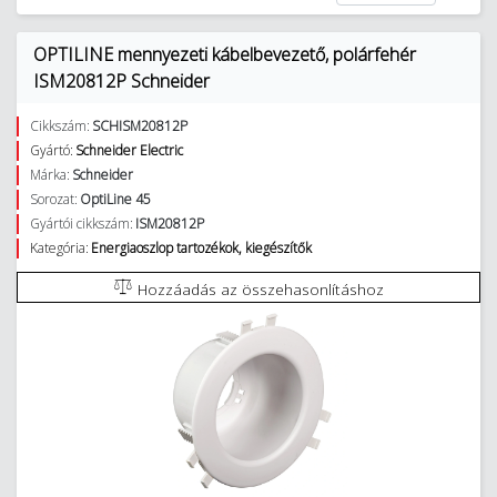
OPTILINE mennyezeti kábelbevezető, polárfehér
ISM20812P Schneider
Cikkszám:
SCHISM20812P
Gyártó:
Schneider Electric
Márka:
Schneider
Sorozat:
OptiLine 45
Gyártói cikkszám:
ISM20812P
Kategória:
Energiaoszlop tartozékok, kiegészítők
Hozzáadás az összehasonlításhoz