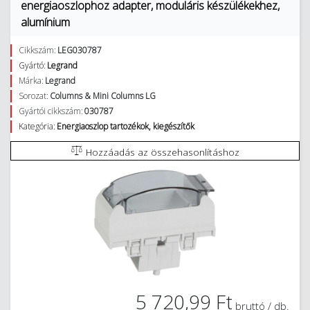
energiaoszlophoz adapter, moduláris készülékekhez,
alumínium
Cikkszám:
LEG030787
Gyártó:
Legrand
Márka:
Legrand
Sorozat:
Columns & Mini Columns LG
Gyártói cikkszám:
030787
Kategória:
Energiaoszlop tartozékok, kiegészítők
Hozzáadás az összehasonlításhoz
5 720,99 Ft
bruttó / db.