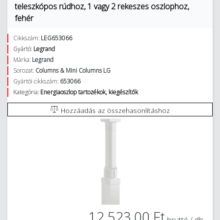
teleszkópos rúdhoz, 1 vagy 2 rekeszes oszlophoz,
fehér
Cikkszám:
LEG653066
Gyártó:
Legrand
Márka:
Legrand
Sorozat:
Columns & Mini Columns LG
Gyártói cikkszám:
653066
Kategória:
Energiaoszlop tartozékok, kiegészítők
Hozzáadás az összehasonlításhoz
12 523,00 Ft
bruttó / db.