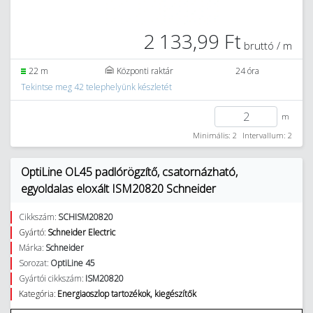
2 133,99 Ft
bruttó / m
22 m
Központi raktár
24 óra
Tekintse meg 42 telephelyünk készletét
m
Minimális: 2
Intervallum: 2
OptiLine OL45 padlórögzítő, csatornázható,
egyoldalas eloxált ISM20820 Schneider
Cikkszám:
SCHISM20820
Gyártó:
Schneider Electric
Márka:
Schneider
Sorozat:
OptiLine 45
Gyártói cikkszám:
ISM20820
Kategória:
Energiaoszlop tartozékok, kiegészítők