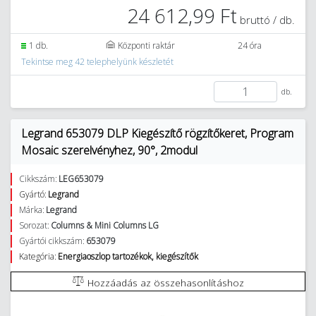
24 612,99 Ft
bruttó / db.
1 db.
Központi raktár
24 óra
Tekintse meg 42 telephelyünk készletét
db.
Legrand 653079 DLP Kiegészítő rögzítőkeret, Program
Mosaic szerelvényhez, 90°, 2modul
Cikkszám:
LEG653079
Gyártó:
Legrand
Márka:
Legrand
Sorozat:
Columns & Mini Columns LG
Gyártói cikkszám:
653079
Kategória:
Energiaoszlop tartozékok, kiegészítők
Hozzáadás az összehasonlításhoz