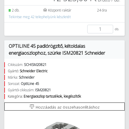
2 db.
Központi raktár
24 óra
Tekintse meg 42 telephelyünk készletét
db.
OPTILINE 45 padlórögzítő, kétoldalas
energiaoszlophoz, szürke ISM20821 Schneider
Cikkszám:
SCHISM20821
Gyártó:
Schneider Electric
Márka:
Schneider
Sorozat:
OptiLine 45
Gyártói cikkszám:
ISM20821
Kategória:
Energiaoszlop tartozékok, kiegészítők
Hozzáadás az összehasonlításhoz