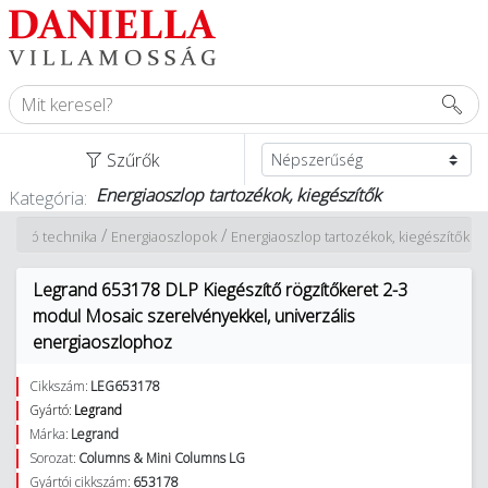
Szűrők
Energiaoszlop tartozékok, kiegészítők
Kategória:
/
/
talláció technika
Energiaoszlopok
Energiaoszlop tartozékok, kiegészítők
Legrand 653178 DLP Kiegészítő rögzítőkeret 2-3
modul Mosaic szerelvényekkel, univerzális
energiaoszlophoz
Cikkszám:
LEG653178
Gyártó:
Legrand
Márka:
Legrand
Sorozat:
Columns & Mini Columns LG
Gyártói cikkszám:
653178