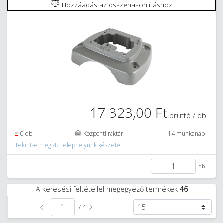
Hozzáadás az összehasonlításhoz
17 323,00 Ft
bruttó / db.
0 db.
Központi raktár
14 munkanap
Tekintse meg 42 telephelyünk készletét
db.
A keresési feltétellel megegyező termékek
46
/ 4