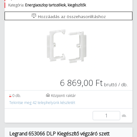
Kategória:
Energiaoszlop tartozékok, kiegészítők
Hozzáadás az összehasonlításhoz
6 869,00 Ft
bruttó / db.
0 db.
Központi raktár
Tekintse meg 42 telephelyünk készletét
db.
Legrand 653066 DLP Kiegészítő végzáró szett