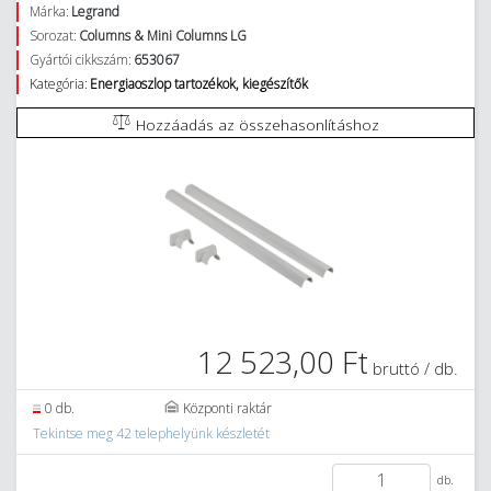
Márka:
Legrand
Sorozat:
Columns & Mini Columns LG
Gyártói cikkszám:
653067
Kategória:
Energiaoszlop tartozékok, kiegészítők
Hozzáadás az összehasonlításhoz
12 523,00 Ft
bruttó / db.
0 db.
Központi raktár
Tekintse meg 42 telephelyünk készletét
db.