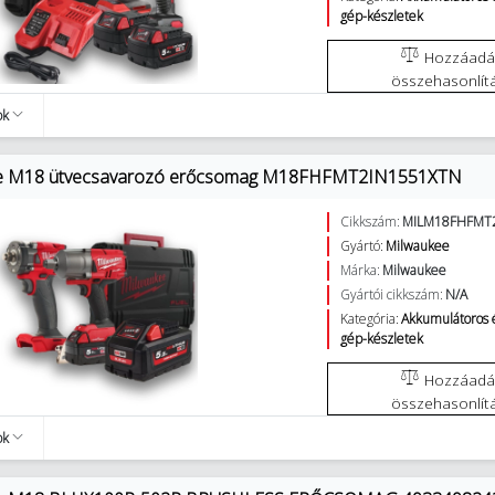
gép-készletek
Hozzáadás az
összehasonlít
ok
e M18 ütvecsavarozó erőcsomag M18FHFMT2IN1551XTN
Cikkszám:
MILM18FHFMT
Gyártó:
Milwaukee
Márka:
Milwaukee
Gyártói cikkszám:
N/A
Kategória:
Akkumulátoros 
gép-készletek
Hozzáadás az
összehasonlít
ok