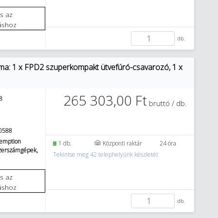
áshoz
db.
 1 x FPD2 szuperkompakt ütvefúró-csavarozó, 1 x
265 303,00 Ft
8
bruttó / db.
0588
emption
1 db.
Központi raktár
24 óra
szerszámgépek,
Tekintse meg 42 telephelyünk készletét
áshoz
db.