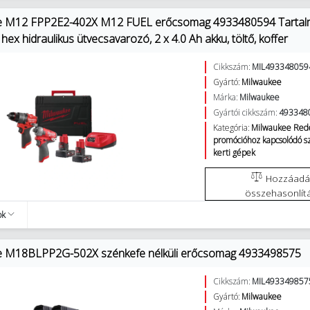
 M12 FPP2E2-402X M12 FUEL erőcsomag 4933480594 Tartalma:
hex hidraulikus ütvecsavarozó, 2 x 4.0 Ah akku, töltő, koffer
Cikkszám:
MIL493348059
Gyártó:
Milwaukee
Márka:
Milwaukee
Gyártói cikkszám:
493348
Kategória:
Milwaukee Red
promócióhoz kapcsolódó 
kerti gépek
Hozzáadás az
összehasonlít
ok
e M18BLPP2G-502X szénkefe nélküli erőcsomag 4933498575
Cikkszám:
MIL493349857
Gyártó:
Milwaukee