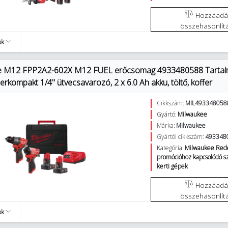
Hozzáadás az
összehasonlít
ok
 M12 FPP2A2-602X M12 FUEL erőcsomag 4933480588 Tartalma:
rkompakt 1/4" ütvecsavarozó, 2 x 6.0 Ah akku, töltő, koffer
Cikkszám:
MIL493348058
Gyártó:
Milwaukee
Márka:
Milwaukee
Gyártói cikkszám:
493348
Kategória:
Milwaukee Red
promócióhoz kapcsolódó 
kerti gépek
Hozzáadás az
összehasonlít
ok