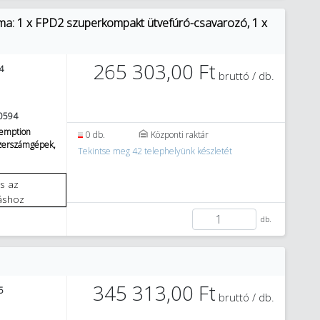
 1 x FPD2 szuperkompakt ütvefúró-csavarozó, 1 x
265 303,00 Ft
4
bruttó / db.
0594
emption
0 db.
Központi raktár
szerszámgépek,
Tekintse meg 42 telephelyünk készletét
áshoz
db.
345 313,00 Ft
5
bruttó / db.