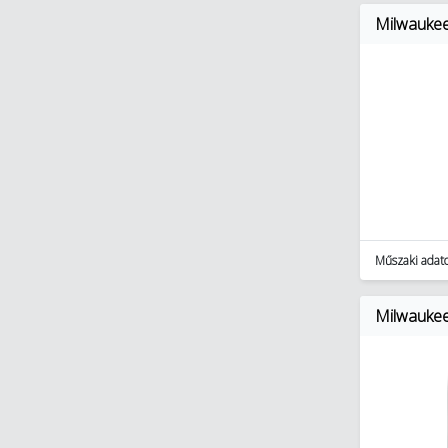
Milwauke
Műszaki adat
Milwauke