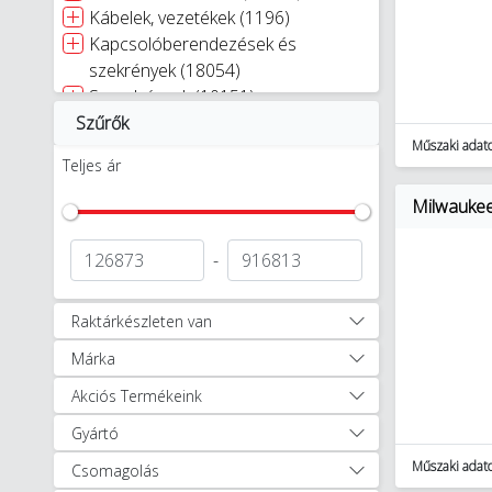
Kábelek, vezetékek (1196)
Kapcsolóberendezések és
szekrények (18054)
Szerelvények (10151)
Szűrők
Kaputechnika (9)
Műszaki adat
Napelemes rendszerek (348)
Teljes ár
Világítástechnika (27331)
Villámvédelem (3886)
Milwaukee
Egyéb (2358)
Autóápolási termékek (47)
-
Munkavédelem, védőruházat (1256)
Okosotthon megoldások (321)
Raktárkészleten van
Okosotthon csomagok (17)
Márka
Szerszámok (11897)
Akkumulátoros, elektromos,
Akciós Termékeink
robbanómotoros és
Gyártó
pneumatikus gépek (1062)
Akkumulátoros és elektromos
Műszaki adat
Csomagolás