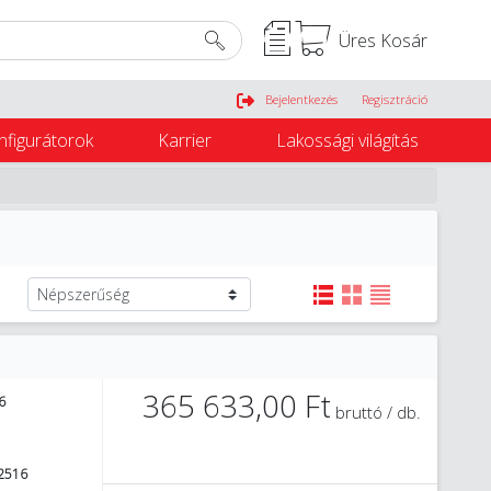
Üres Kosár
Belépés
Bejelentkezés
Regisztráció
nfigurátorok
Karrier
Lakossági világítás
365 633,00 Ft
6
bruttó / db.
2516