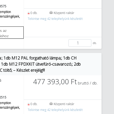
8575
emption
0 db.
Központi raktár
szerszámgépek,
Tekintse meg 42 telephelyünk készletét
áshoz
db.
; 1db M12 PAL forgatható lámpa;; 1db CH
; 1db M12 FPDXKIT ütvefúró-csavarozó;; 2db
öltő; – Készlet erejéig!!!
477 393,00 Ft
5
bruttó / db.
2515
emption
0 db.
Központi raktár
szerszámgépek,
Tekintse meg 42 telephelyünk készletét