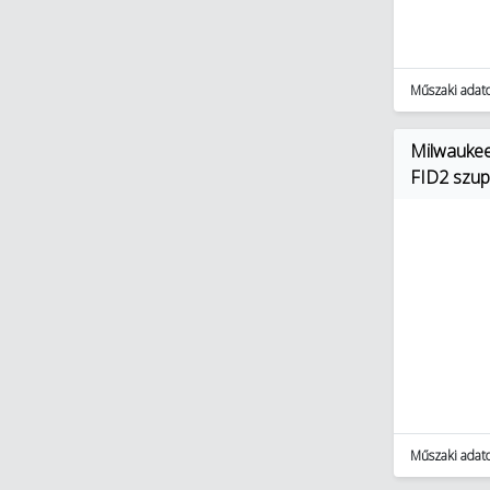
Műszaki adat
Milwaukee
FID2 szupe
Műszaki adat