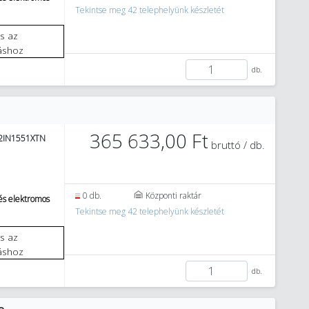
Tekintse meg 42 telephelyünk készletét
áshoz
db.
365 633,00 Ft
2IN1551XTN
bruttó / db.
0 db.
Központi raktár
és elektromos
Tekintse meg 42 telephelyünk készletét
áshoz
db.