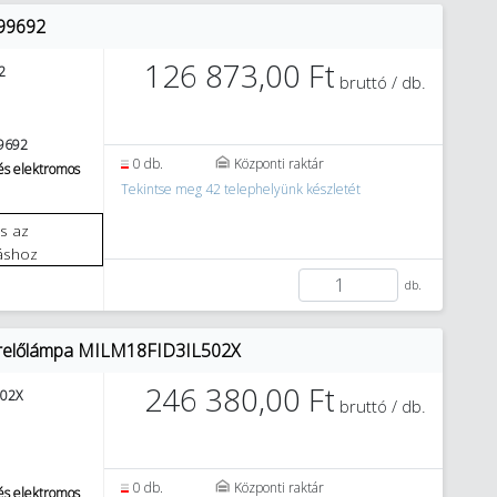
99692
126 873,00 Ft
2
bruttó / db.
9692
0 db.
Központi raktár
és elektromos
Tekintse meg 42 telephelyünk készletét
áshoz
db.
erelőlámpa MILM18FID3IL502X
246 380,00 Ft
502X
bruttó / db.
0 db.
Központi raktár
és elektromos