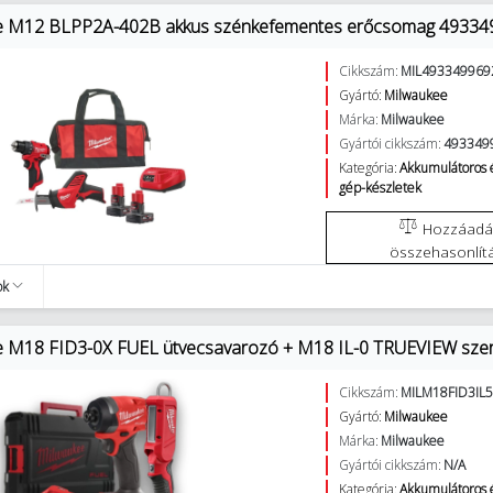
e M12 BLPP2A-402B akkus szénkefementes erőcsomag 49334
Cikkszám:
MIL493349969
Gyártó:
Milwaukee
Márka:
Milwaukee
Gyártói cikkszám:
493349
Kategória:
Akkumulátoros 
gép-készletek
Hozzáadás az
összehasonlít
ok
e M18 FID3-0X FUEL ütvecsavarozó + M18 IL-0 TRUEVIEW sz
Cikkszám:
MILM18FID3IL
Gyártó:
Milwaukee
Márka:
Milwaukee
Gyártói cikkszám:
N/A
Kategória:
Akkumulátoros 