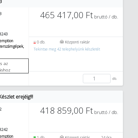
3
465 417,00 Ft
3
bruttó / db.
8243
emption
0 db.
Központi raktár
szerszámgépek,
Tekintse meg 42 telephelyünk készletét
áshoz
db.
let erejéig!!!
418 859,00 Ft
2
bruttó / db.
8242
emption
1 db.
Központi raktár
24 óra