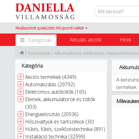
Kiválasztott szaküzlet: Központi raktár
Aktuális akciók
Hírek
Kategóriák
/
/
Szerszámok
Akkumulátoros, elektromos, robbanómotoros 
Kategória
Akkumulá
Akciós termékek (4349)
A keresési
Automatizálás (29792)
termékek
Elektromos autótöltők (165)
Elemek, akkumulátorok és töltők
Milwauke
(303)
Energiaelosztás (20936)
Hőszivattyúk és tartozékok (30)
Hűtés, fűtés, szellőzéstechnika (891)
Installáció technika (32999)