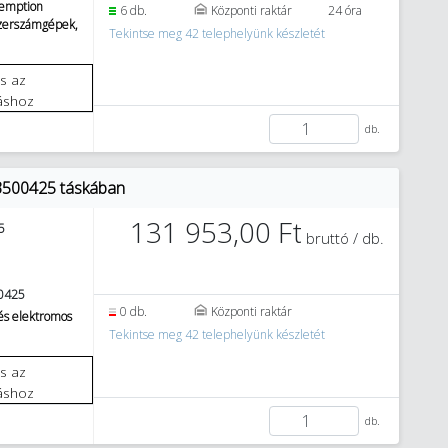
emption
6 db.
Központi raktár
24 óra
szerszámgépek,
Tekintse meg 42 telephelyünk készletét
áshoz
db.
3500425 táskában
131 953,00 Ft
5
bruttó / db.
0425
0 db.
Központi raktár
és elektromos
Tekintse meg 42 telephelyünk készletét
áshoz
db.