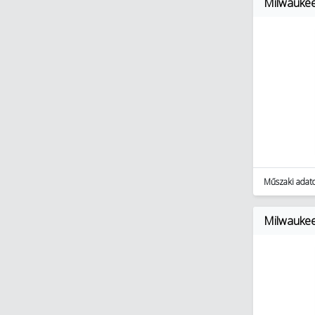
Milwauke
Műszaki adat
Milwauke