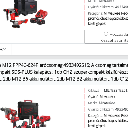
Márka:
Milwaukee
Gyártói cikkszám:
493349
Kategória:
Milwaukee Red
promócióhoz kapcsolódó 
kerti gépek
Hozzáadás az
összehasonlít
ok
 M12 FPP4C-624P erőcsomag 4933492515; A csomag tartalma:
pakt SDS-PLUS kalapács;; 1db CHZ szuperkompakt kézifűrész;
;; 2db M12 B6 akkumulátor;; 2db M12 B2 akkumulátor;; 1db C12C t
Cikkszám:
MIL493349251
Gyártó:
Milwaukee
Márka:
Milwaukee
Gyártói cikkszám:
493349
Kategória:
Milwaukee Red
promócióhoz kapcsolódó 
kerti gépek