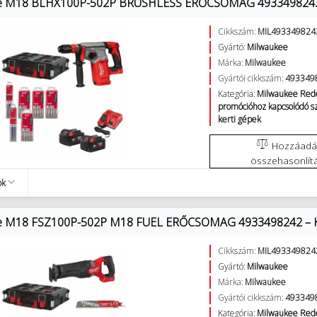
e M18 BLHX100P-502P BRUSHLESS ERŐCSOMAG 493349824
Cikkszám:
MIL493349824
Gyártó:
Milwaukee
Márka:
Milwaukee
Gyártói cikkszám:
493349
Kategória:
Milwaukee Red
promócióhoz kapcsolódó 
kerti gépek
Hozzáadás az
összehasonlít
ok
e M18 FSZ100P-502P M18 FUEL ERŐCSOMAG 4933498242 – Kész
Cikkszám:
MIL493349824
Gyártó:
Milwaukee
Márka:
Milwaukee
Gyártói cikkszám:
493349
Kategória:
Milwaukee Red