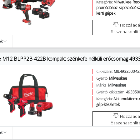
Kategória:
Milwaukee Red
promócióhoz kapcsolódó 
kerti gépek
Hozzáadás az
összehasonlít
ok
 M12 BLPP2B-422B kompakt szénkefe nélküli erőcsomag 493
Cikkszám:
MIL493350042
Gyártó:
Milwaukee
Márka:
Milwaukee
Gyártói cikkszám:
493350
Kategória:
Akkumulátoros 
gép-készletek
Hozzáadás az
összehasonlít
ok