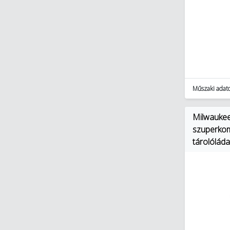
gépek (52)
Robbanómotoros gépek (13)
Pneumatikus gépek (14)
Építőipar, kert- és tereprendezés
(93)
Elektromos szerszám
akkumulátorok és töltők (119)
Műszaki adat
Forrasztás- és
hegesztéstechnika (118)
Kéziszerszámok (5279)
Milwaukee
Mérő- és ellenőrző eszközök,
szuperkom
műszerek (634)
tárolóláda
Műhelyberendezés és tárolás
(549)
Segédanyagok, segédeszközök
(450)
Szerszámgépek tartozékai
(3593)
Lakossági világítás (2518)