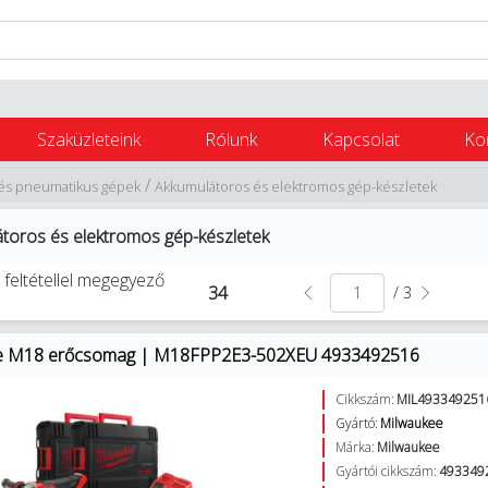
Szaküzleteink
Rólunk
Kapcsolat
Ko
/
és pneumatikus gépek
Akkumulátoros és elektromos gép-készletek
toros és elektromos gép-készletek
 feltétellel megegyező
34
/ 3
e M18 erőcsomag | M18FPP2E3-502XEU 4933492516
Cikkszám:
MIL493349251
Gyártó:
Milwaukee
Márka:
Milwaukee
Gyártói cikkszám:
493349