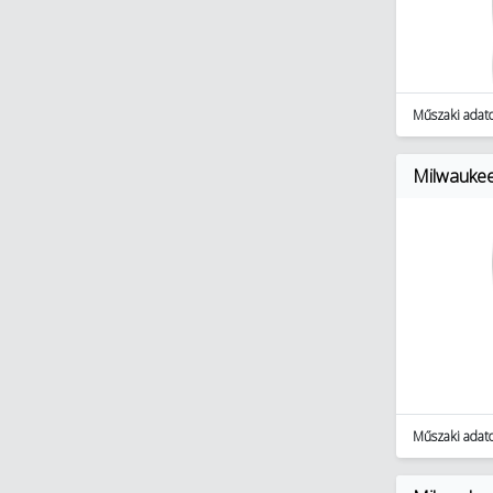
Műszaki adat
Milwauke
Műszaki adat