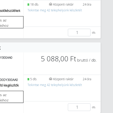
18 db.
Központi raktár
24 óra
Tekintse meg 42 telephelyünk készletét
solókészülékek
áshoz
db.
g
5 088,00 Ft
DY300AA0
bruttó / db.
1
5 db.
Központi raktár
24 óra
00DY300AA0
Tekintse meg 42 telephelyünk készletét
tó kiegészítők
áshoz
db.