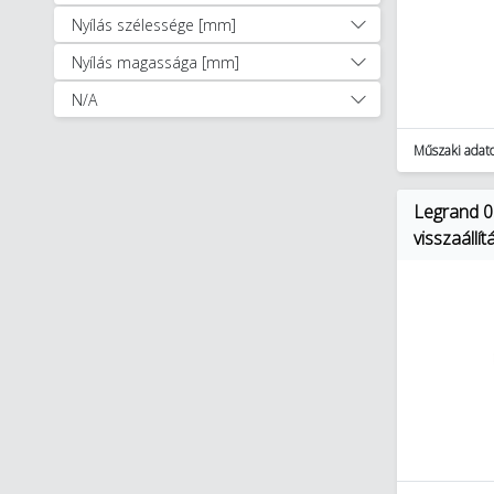
Világítástechnika (27331)
Nyílás szélessége [mm]
Villámvédelem (3886)
Egyéb (2360)
Nyílás magassága [mm]
Autóápolási termékek (47)
N/A
Munkavédelem, védőruházat (1256)
Okosotthon megoldások (321)
Műszaki adat
Okosotthon csomagok (17)
Szerszámok (11897)
Legrand 03
Lakossági világítás (2518)
visszaáll