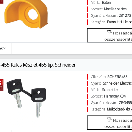
Márka:
Eaton
Sorozat:
Moeller series
Gyártói cikkszám:
231273
Kategória:
Eaton HH1 kapc
Hozzáadás az
összehasonlít
ok
455 Kulcs készlet 455 tip. Schneider
Cikkszám:
SCHZBG455
Gyártó:
Schneider Electric
Márka:
Schneider
Sorozat:
Harmony XB4
Gyártói cikkszám:
ZBG45
Kategória:
Működtető- és 
Hozzáadás az
összehasonlít