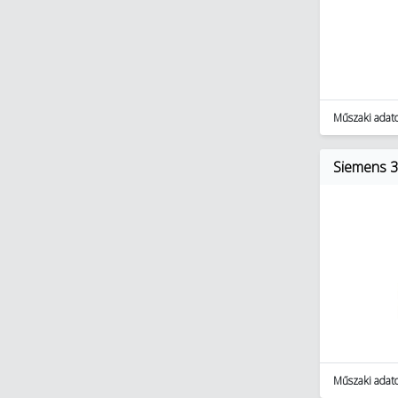
Műszaki adat
Siemens 3
Műszaki adat