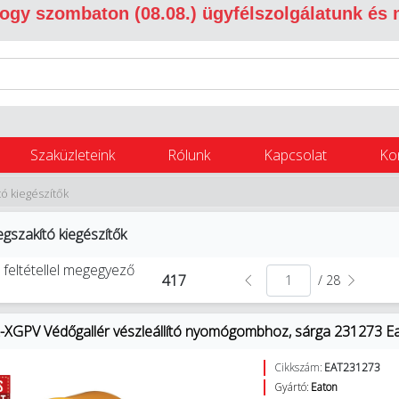
 hogy szombaton (08.08.) ügyfélszolgálatunk és
Szaküzleteink
Rólunk
Kapcsolat
Ko
ó kiegészítők
gszakító kiegészítők
 feltétellel megegyező
417
/ 28
XGPV Védőgallér vészleállító nyomógombhoz, sárga 231273 E
Cikkszám:
EAT231273
Gyártó:
Eaton