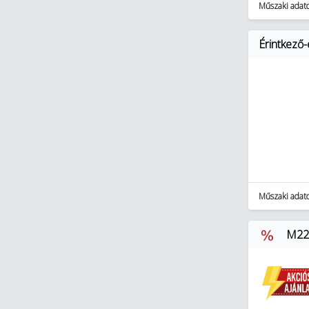
Műszaki adat
Érintkező
Műszaki adat
M22-