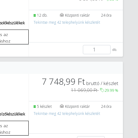
12 db.
Központi raktár
24 óra
Tekintse meg 42 telephelyünk készletét
solókészülékek
áshoz
db.
7 748,99 Ft
bruttó / készlet
11 069,00 Ft
29.99
%
5 készlet
Központi raktár
24 óra
5
Tekintse meg 42 telephelyünk készletét
jelzőkészülékek
áshoz