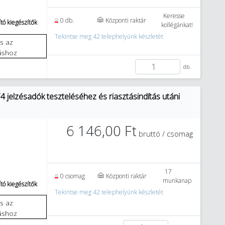
Keresse
0 db.
Központi raktár
tó kiegészítők
kollégánkat!
Tekintse meg 42 telephelyünk készletét
áshoz
db.
 jelzésadók teszteléséhez és riasztásindítás utáni
6 146,00 Ft
bruttó / csomag
17
0 csomag
Központi raktár
munkanap
tó kiegészítők
Tekintse meg 42 telephelyünk készletét
áshoz