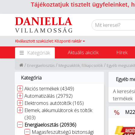
Tájékoztatjuk tisztelt ügyfeleinket,
Kiválasztott szaküzlet: Központi raktár
Aktuális akciók
Hírek
Kategóriák
/
/
/
Energiaelosztás
Megszakítók, főkapcsolók
Egyéb megszakít
Kategória
Egyéb me
Akciós termékek (4349)
A keresési
Automatizálás (29792)
termékek
Elektromos autótöltők (165)
Elemek, akkumulátorok és töltők
M22-
(303)
Energiaelosztás (20936)
Magasfeszültségű biztonsági