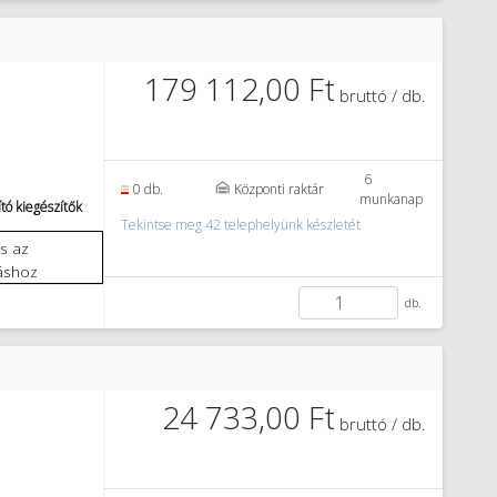
179 112,00 Ft
bruttó / db.
6
0 db.
Központi raktár
munkanap
tó kiegészítők
Tekintse meg 42 telephelyünk készletét
áshoz
db.
24 733,00 Ft
bruttó / db.