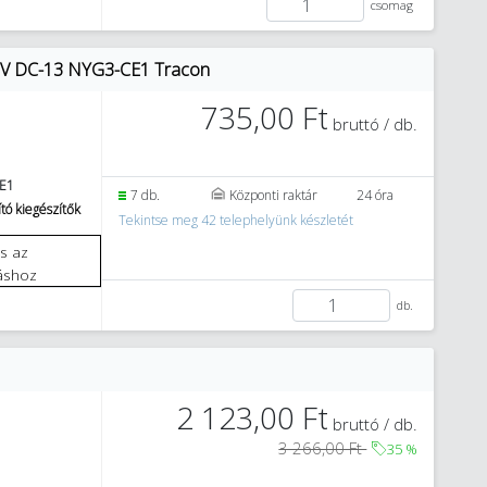
csomag
30V DC-13 NYG3-CE1 Tracon
735,00 Ft
bruttó / db.
E1
7 db.
Központi raktár
24 óra
tó kiegészítők
Tekintse meg 42 telephelyünk készletét
áshoz
db.
2 123,00 Ft
bruttó / db.
3 266,00 Ft
35
%