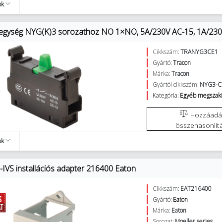
ok
-egység NYG(K)3 sorozathoz NO 1×NO, 5A/230V AC-15, 1A/2
Cikkszám:
TRANYG3CE1
Gyártó:
Tracon
Márka:
Tracon
Gyártói cikkszám:
NYG3-C
Kategória:
Egyéb megszakí
Hozzáadás az
összehasonlít
ok
IVS installációs adapter 216400 Eaton
Cikkszám:
EAT216400
Gyártó:
Eaton
Márka:
Eaton
Sorozat:
Moeller series