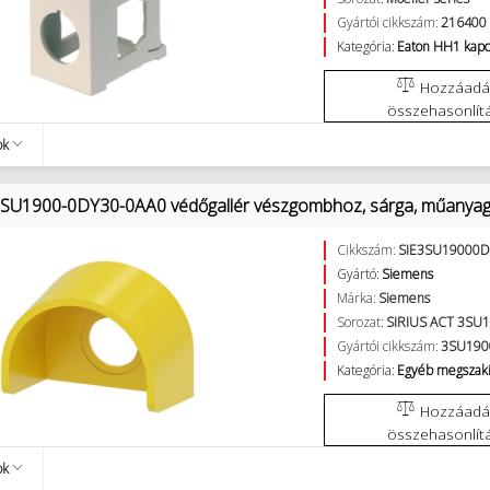
Gyártói cikkszám:
216400
Kategória:
Eaton HH1 kapc
Hozzáadás az
összehasonlít
ok
SU1900-0DY30-0AA0 védőgallér vészgombhoz, sárga, műanya
Cikkszám:
SIE3SU19000
Gyártó:
Siemens
Márka:
Siemens
Sorozat:
SIRIUS ACT 3SU
Gyártói cikkszám:
3SU190
Kategória:
Egyéb megszakí
Hozzáadás az
összehasonlít
ok