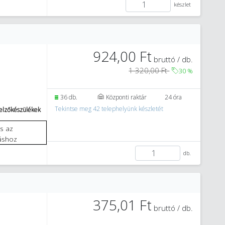
készlet
924,00 Ft
bruttó / db.
1 320,00 Ft
30
%
36 db.
Központi raktár
24 óra
Tekintse meg 42 telephelyünk készletét
jelzőkészülékek
áshoz
db.
375,01 Ft
bruttó / db.