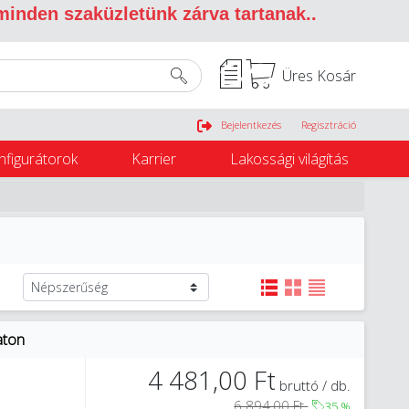
 minden szaküzletünk zárva tartanak.
.
Üres Kosár
Belépés
Bejelentkezés
Regisztráció
nfigurátorok
Karrier
Lakossági világítás
aton
4 481,00 Ft
bruttó / db.
6 894,00 Ft
35
%