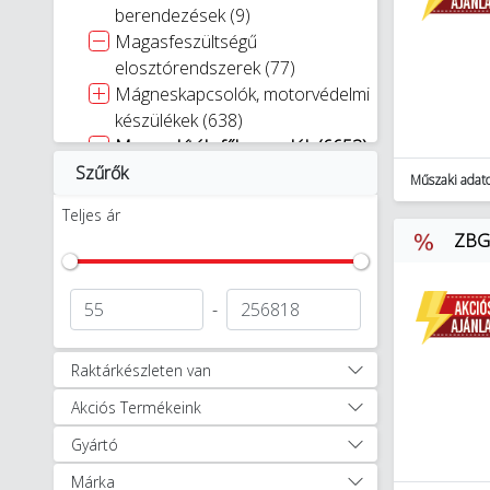
berendezések (9)
Magasfeszültségű
elosztórendszerek (77)
Mágneskapcsolók, motorvédelmi
készülékek (638)
Megszakítók, főkapcsolók (6653)
Szűrők
Ajtókuplungok és
Műszaki adat
forgatókarok (529)
Teljes ár
Áramvédő kioldók (2)
ZBG-
Vezérlőkapcsolók (357)
Egyéb megszakító kiegészítők
(417)
-
Megszakítók (2544)
Szakaszolókapcsolók (1722)
Raktárkészleten van
Robbanásbiztos kapcsolók
Akciós Termékeink
(6)
Terheléskapcsolók (1076)
Gyártó
Mérőberendezés (598)
Márka
Áramelosztás (1911)