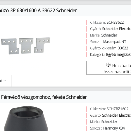
húzó 3P 630/1600 A 33622 Schneider
Cikkszám:
SCH33622
Gyártó:
Schneider Electric
Márka:
Schneider
Sorozat:
Masterpact NT
Gyártói cikkszám:
33622
Kategória:
Egyéb megszakí
Hozzáadás az
összehasonlít
ok
Fémvédő vészgombhoz, fekete Schneider
Cikkszám:
SCHZBZ1602
Gyártó:
Schneider Electric
Márka:
Schneider
Sorozat:
Harmony XB4