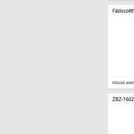
Fázisszét
Műszaki adat
ZBZ-1602 