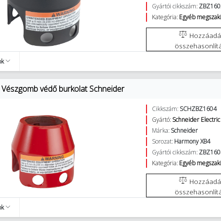
Gyártói cikkszám:
ZBZ160
Kategória:
Egyéb megszakí
Hozzáadás az
összehasonlít
ok
Vészgomb védő burkolat Schneider
Cikkszám:
SCHZBZ1604
Gyártó:
Schneider Electric
Márka:
Schneider
Sorozat:
Harmony XB4
Gyártói cikkszám:
ZBZ160
Kategória:
Egyéb megszakí
Hozzáadás az
összehasonlít
ok