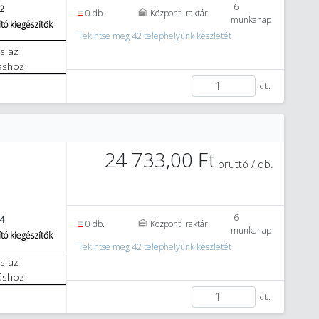
6
2
0 db.
Központi raktár
munkanap
tó kiegészítők
Tekintse meg 42 telephelyünk készletét
áshoz
db.
24 733,00 Ft
bruttó / db.
6
4
0 db.
Központi raktár
munkanap
tó kiegészítők
Tekintse meg 42 telephelyünk készletét
áshoz
db.