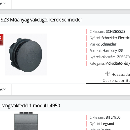
ok
SZ3 Műanyag vakdugó, kerek Schneider
Cikkszám:
SCHZB5SZ3
Gyártó:
Schneider Electric
Márka:
Schneider
Sorozat:
Harmony XB5
Gyártói cikkszám:
ZB5SZ3
Kategória:
Működtető- és 
Hozzáadás az
összehasonlít
ok
iving vakfedél 1 modul L4950
Cikkszám:
BITL4950
Gyártó:
Legrand