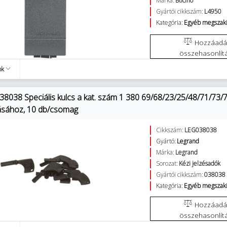
Márka:
Bticino
Gyártói cikkszám:
L4950
Kategória:
Egyéb megszakí
Hozzáadás az
összehasonlít
ok
8038 Speciális kulcs a kat. szám 1 380 69/68/23/25/48/71/73/74
ításához, 10 db/csomag
Cikkszám:
LEG038038
Gyártó:
Legrand
Márka:
Legrand
Sorozat:
Kézi jelzésadók
Gyártói cikkszám:
038038
Kategória:
Egyéb megszakí
Hozzáadás az
összehasonlít