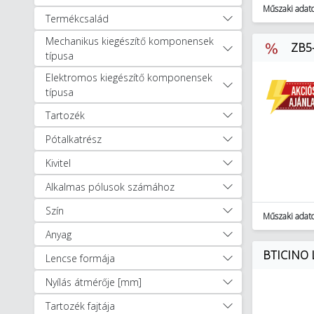
Műszaki adat
Sínre szerelhető
Termékcsalád
moduláris készülékek (7338)
Mechanikus kiegészítő komponensek
ZB5-
Biztosítós szakaszolókapcsolók
típusa
és betétek (2022)
Elektromos kiegészítő komponensek
Tokozott síncsatorna
típusa
rendszerek (283)
Tartozék
Transzformátorok, tápegységek
(799)
Pótalkatrész
Egyéb Energiaelosztás (608)
Kivitel
Hőszivattyúk és tartozékok (30)
Hűtés, fűtés, szellőzéstechnika (891)
Alkalmas pólusok számához
Installáció technika (32999)
Szín
Kábelek, vezetékek (1196)
Műszaki adat
Kapcsolóberendezések és
Anyag
szekrények (18055)
BTICINO L
Lencse formája
Szerelvények (10151)
Nyílás átmérője [mm]
Kaputechnika (9)
Napelemes rendszerek (348)
Tartozék fajtája