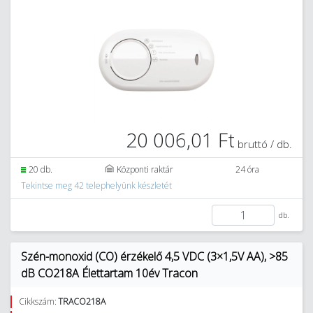
20 006,01 Ft
bruttó / db.
20 db.
Központi raktár
24 óra
Tekintse meg 42 telephelyünk készletét
db.
Szén-monoxid (CO) érzékelő 4,5 VDC (3×1,5V AA), >85
dB CO218A Élettartam 10év Tracon
Cikkszám:
TRACO218A