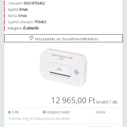
Cikkszám:
EMOSP56402
Gyártó:
Emos
Márka:
Emos
Gyártói cikkszám:
P56402
Kategória:
Érzékelők
Hozzáadás az összehasonlításhoz
12 965,00 Ft
bruttó / db.
3 db.
Központi raktár
24 óra
Tekintse meg 42 telephelyünk készletét