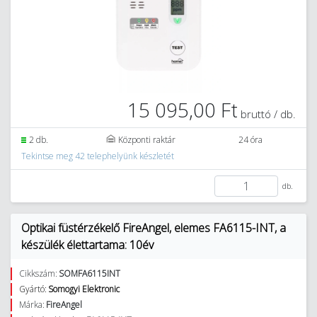
15 095,00 Ft
bruttó / db.
2 db.
Központi raktár
24 óra
Tekintse meg 42 telephelyünk készletét
db.
Optikai füstérzékelő FireAngel, elemes FA6115-INT, a
készülék élettartama: 10év
Cikkszám:
SOMFA6115INT
Gyártó:
Somogyi Elektronic
Márka:
FireAngel