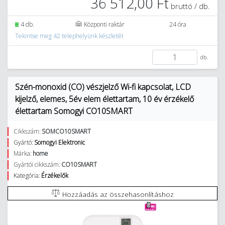
36 512,00 Ft
bruttó / db.
4 db.
Központi raktár
24 óra
Tekintse meg 42 telephelyünk készletét
db.
Szén-monoxid (CO) vészjelző Wi-fi kapcsolat, LCD
kijelző, elemes, 5év elem élettartam, 10 év érzékelő
élettartam Somogyi CO10SMART
Cikkszám:
SOMCO10SMART
Gyártó:
Somogyi Elektronic
Márka:
home
Gyártói cikkszám:
CO10SMART
Kategória:
Érzékelők
Hozzáadás az összehasonlításhoz