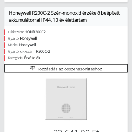
Honeywell R200C-2 Szén-monoxid érzékelő beépített
akkumulátorral IP44, 10 év élettartam
Cikkszám:
HONR200C2
Gyártó:
Honeywell
Márka:
Honeywell
Gyártói cikkszám:
R200C-2
Kategória:
Érzékelők
Hozzáadás az összehasonlításhoz