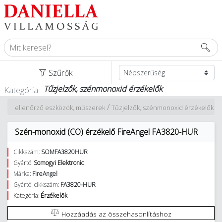
Szűrők
Tűzjelzők, szénmonoxid érzékelők
Kategória:
/
- és ellenőrző eszközök, műszerek
Tűzjelzők, szénmonoxid érzékelők
Szén-monoxid (CO) érzékelő FireAngel FA3820-HUR
Cikkszám:
SOMFA3820HUR
Gyártó:
Somogyi Elektronic
Márka:
FireAngel
Gyártói cikkszám:
FA3820-HUR
Kategória:
Érzékelők
Hozzáadás az összehasonlításhoz