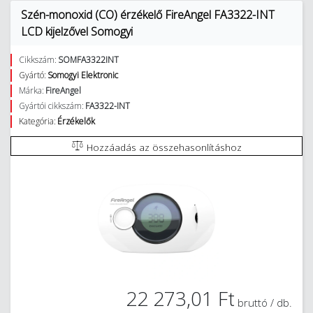
Szén-monoxid (CO) érzékelő FireAngel FA3322-INT
LCD kijelzővel Somogyi
Cikkszám:
SOMFA3322INT
Gyártó:
Somogyi Elektronic
Márka:
FireAngel
Gyártói cikkszám:
FA3322-INT
Kategória:
Érzékelők
Hozzáadás az összehasonlításhoz
22 273,01 Ft
bruttó / db.