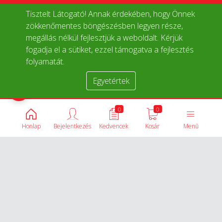
Tisztelt Látogató! Annak érdekében, hogy Önnek
zökkenőmentes böngészésben legyen része,
megállás nélkül fejlesztjük a weboldalt. Kérjük
fogadja el a sütiket, ezzel támogatva a fejlesztés
folyamatát.
Egyetértek
Termékek összehasonlítása
0
0
Honlap
Bejelentkezés
Kedvencek
Kosár
Menü