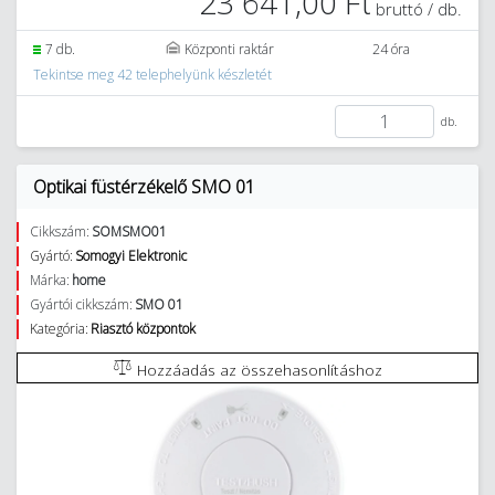
23 641,00 Ft
bruttó / db.
7 db.
Központi raktár
24 óra
Tekintse meg 42 telephelyünk készletét
db.
Optikai füstérzékelő SMO 01
Cikkszám:
SOMSMO01
Gyártó:
Somogyi Elektronic
Márka:
home
Gyártói cikkszám:
SMO 01
Kategória:
Riasztó központok
Hozzáadás az összehasonlításhoz