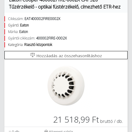
Tűzérzékelő - optikai füstérzékelő, címezhető ETR-hez
Cikkszám:
EAT400002FIRE0002X
Gyártó:
Eaton
Márka:
Eaton
Gyártói cikkszám:
400002FIRE-0002X
Kategória:
Riasztó központok
Hozzáadás az összehasonlításhoz
21 518,99 Ft
bruttó / db.
0 db.
Központi raktár