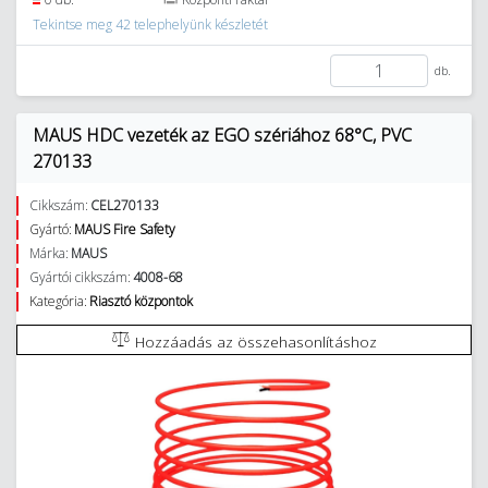
Tekintse meg 42 telephelyünk készletét
db.
MAUS HDC vezeték az EGO szériához 68°C, PVC
270133
Cikkszám:
CEL270133
Gyártó:
MAUS Fire Safety
Márka:
MAUS
Gyártói cikkszám:
4008-68
Kategória:
Riasztó központok
Hozzáadás az összehasonlításhoz