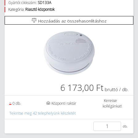
Gyártói cikkszám:
SD133A
Kategória:
Riasztó központok
Hozzáadás az összehasonlításhoz
6 173,00 Ft
bruttó / db.
Keresse
0 db.
Központi raktár
kollégánkat!
Tekintse meg 42 telephelyünk készletét
db.