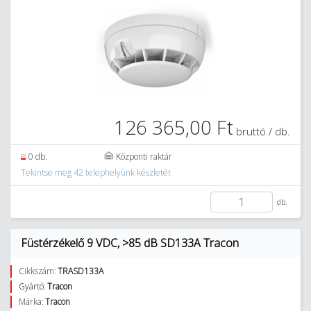
126 365,00 Ft
bruttó / db.
0 db.
Központi raktár
Tekintse meg 42 telephelyünk készletét
db.
Füstérzékelő 9 VDC, >85 dB SD133A Tracon
Cikkszám:
TRASD133A
Gyártó:
Tracon
Márka:
Tracon