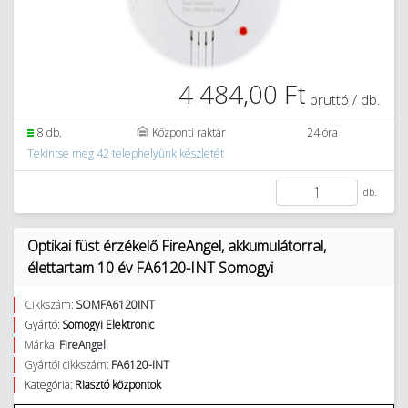
4 484,00 Ft
bruttó / db.
8 db.
Központi raktár
24 óra
Tekintse meg 42 telephelyünk készletét
db.
Optikai füst érzékelő FireAngel, akkumulátorral,
élettartam 10 év FA6120-INT Somogyi
Cikkszám:
SOMFA6120INT
Gyártó:
Somogyi Elektronic
Márka:
FireAngel
Gyártói cikkszám:
FA6120-INT
Kategória:
Riasztó központok