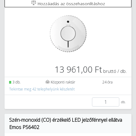
Hozzáadás az összehasonlításhoz
13 961,00 Ft
bruttó / db.
3 db.
Központi raktár
24 óra
Tekintse meg 42 telephelyünk készletét
db.
Szén-monoxid (CO) érzékelő LED jelzőfénnyel ellátva
Emos P56402