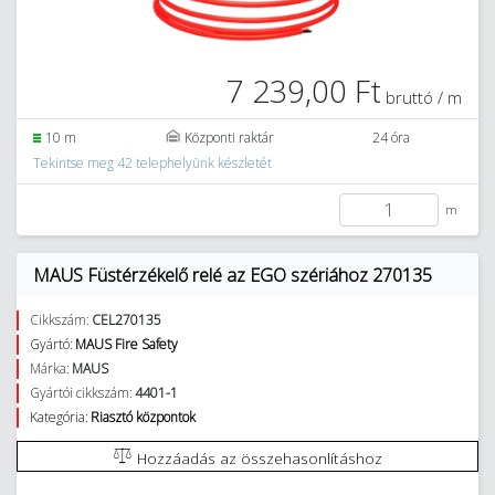
7 239,00 Ft
bruttó / m
10 m
Központi raktár
24 óra
Tekintse meg 42 telephelyünk készletét
m
MAUS Füstérzékelő relé az EGO szériához 270135
Cikkszám:
CEL270135
Gyártó:
MAUS Fire Safety
Márka:
MAUS
Gyártói cikkszám:
4401-1
Kategória:
Riasztó központok
Hozzáadás az összehasonlításhoz