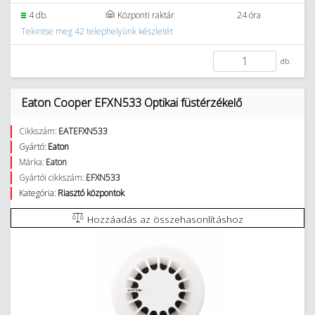
4 db.
Központi raktár
24 óra
Tekintse meg 42 telephelyünk készletét
db.
Eaton Cooper EFXN533 Optikai füstérzékelő
Cikkszám:
EATEFXN533
Gyártó:
Eaton
Márka:
Eaton
Gyártói cikkszám:
EFXN533
Kategória:
Riasztó központok
Hozzáadás az összehasonlításhoz