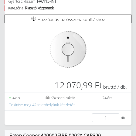
Gyártói cikkszám:
FA6115-INT
Kategória:
Riasztó központok
Hozzáadás az összehasonlításhoz
12 070,99 Ft
bruttó / db.
4 db.
Központi raktár
24 óra
Tekintse meg 42 telephelyünk készletét
db.
Eaton Cooper 400002FIRE-0002X CAP320