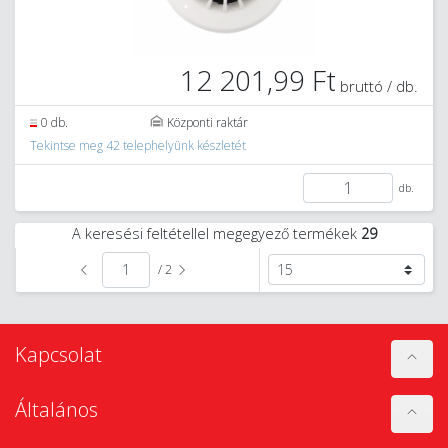
12 201,99 Ft
bruttó / db.
0 db.
Központi raktár
Tekintse meg 42 telephelyünk készletét
db.
A keresési feltétellel megegyező termékek
29
/ 2
Kapcsolat
Általános