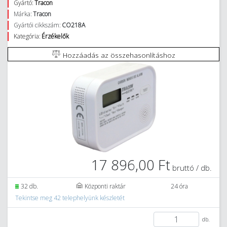
Gyártó:
Tracon
Márka:
Tracon
Gyártói cikkszám:
CO218A
Kategória:
Érzékelők
Hozzáadás az összehasonlításhoz
17 896,00 Ft
bruttó / db.
32 db.
Központi raktár
24 óra
Tekintse meg 42 telephelyünk készletét
db.