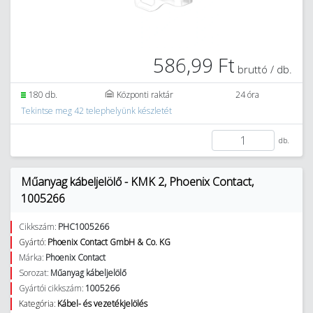
586,99 Ft
bruttó / db.
180 db.
Központi raktár
24 óra
Tekintse meg 42 telephelyünk készletét
db.
Műanyag kábeljelölő - KMK 2, Phoenix Contact,
1005266
Cikkszám:
PHC1005266
Gyártó:
Phoenix Contact GmbH & Co. KG
Márka:
Phoenix Contact
Sorozat:
Műanyag kábeljelölő
Gyártói cikkszám:
1005266
Kategória:
Kábel- és vezetékjelölés