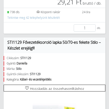
29,21 Ft
bruttó / db.
738 db.
Központi raktár
24 óra
Tekintse meg 42 telephelyünk készletét
db.
STI1129 Fővezetéksoroló lapka 50/70-es fekete Stilo –
Készlet erejéig!!!
Cikkszám:
STI1129
Gyártó:
Daniella
Márka:
Stilo
Gyártói cikkszám:
STI1129
Kategória:
Kábel- és vezetékjelölés
Hozzáadás az összehasonlításhoz