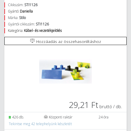
Cikkszám:
STI1126
Gyártó:
Daniella
Márka:
Stilo
Gyártói cikkszám:
STI1126
Kategória:
Kábel- és vezetékjelölés
Hozzáadás az összehasonlításhoz
29,21 Ft
bruttó / db.
426 db.
Központi raktár
24 óra
Tekintse meg 42 telephelyünk készletét