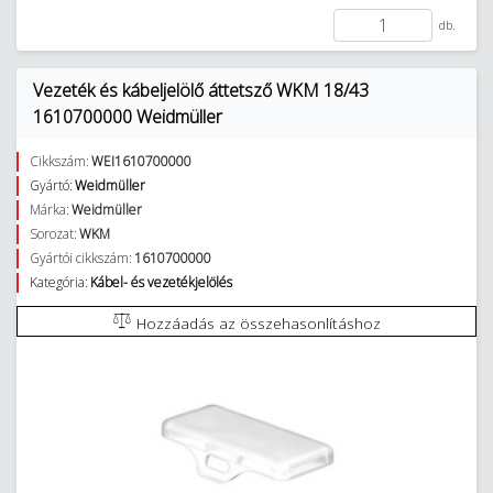
db.
Vezeték és kábeljelölő áttetsző WKM 18/43
1610700000 Weidmüller
Cikkszám:
WEI1610700000
Gyártó:
Weidmüller
Márka:
Weidmüller
Sorozat:
WKM
Gyártói cikkszám:
1610700000
Kategória:
Kábel- és vezetékjelölés
Hozzáadás az összehasonlításhoz