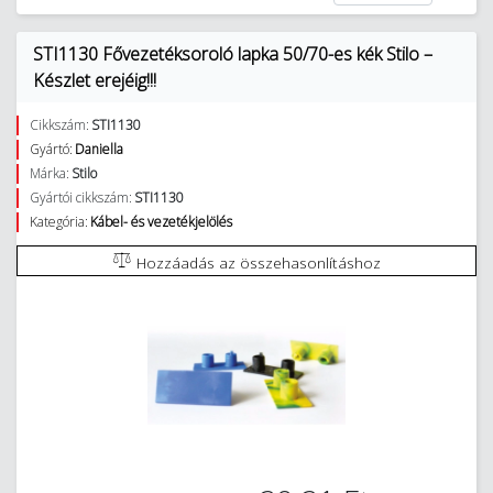
STI1130 Fővezetéksoroló lapka 50/70-es kék Stilo –
Készlet erejéig!!!
Cikkszám:
STI1130
Gyártó:
Daniella
Márka:
Stilo
Gyártói cikkszám:
STI1130
Kategória:
Kábel- és vezetékjelölés
Hozzáadás az összehasonlításhoz