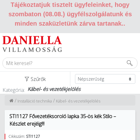
Tájékoztatjuk tisztelt ügyfeleinket, hogy
szombaton (08.08.) ügyfélszolgálatunk és
minden szaküzletünk zárva tartanak.
.
Szűrők
Kábel- és vezetékjelölés
Kategória:
/
/
Installáció technika
Kábel- és vezetékjelölés
STI1127 Fővezetéksoroló lapka 35-ös kék Stilo –
Készlet erejéig!!!
Cikkszám:
STI1127