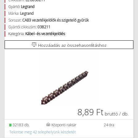
Gyártó:
Legrand
Márka:
Legrand
Sorozat:
CAB3 vezetékjelölők és szigetelő gyűrűk
Gyártói cikkszám:
038211
Kategória:
Kábel- és vezetékjelölés
Hozzáadás az összehasonlításhoz
8,89 Ft
bruttó / db.
32183 db.
Központi raktár
24 óra
Tekintse meg 42 telephelyünk készletét