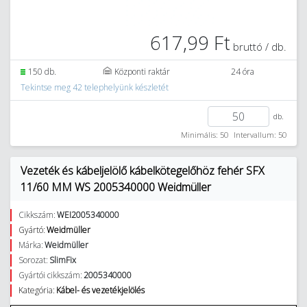
617,99 Ft
bruttó / db.
150 db.
Központi raktár
24 óra
Tekintse meg 42 telephelyünk készletét
db.
Minimális: 50
Intervallum: 50
Vezeték és kábeljelölő kábelkötegelőhöz fehér SFX
11/60 MM WS 2005340000 Weidmüller
Cikkszám:
WEI2005340000
Gyártó:
Weidmüller
Márka:
Weidmüller
Sorozat:
SlimFix
Gyártói cikkszám:
2005340000
Kategória:
Kábel- és vezetékjelölés