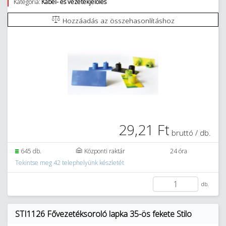
Kategória:
Kábel- és vezetékjelölés
Hozzáadás az összehasonlításhoz
29,21 Ft
bruttó / db.
645 db.
Központi raktár
24 óra
Tekintse meg 42 telephelyünk készletét
db.
STI1126 Fővezetéksoroló lapka 35-ös fekete Stilo