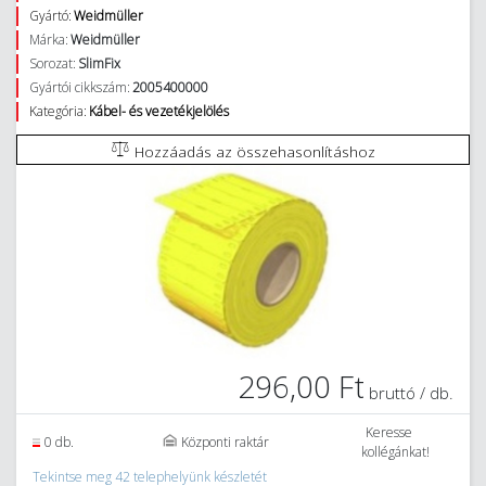
Gyártó:
Weidmüller
Márka:
Weidmüller
Sorozat:
SlimFix
Gyártói cikkszám:
2005400000
Kategória:
Kábel- és vezetékjelölés
Hozzáadás az összehasonlításhoz
296,00 Ft
bruttó / db.
Keresse
0 db.
Központi raktár
kollégánkat!
Tekintse meg 42 telephelyünk készletét