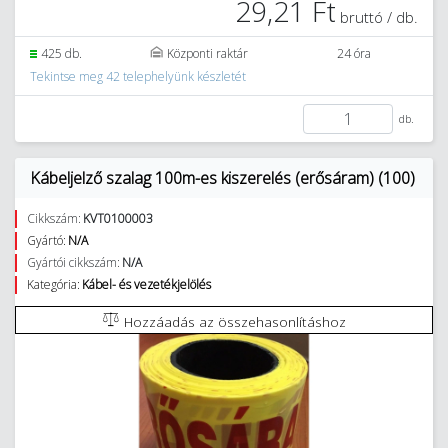
29,21 Ft
bruttó / db.
425 db.
Központi raktár
24 óra
Tekintse meg 42 telephelyünk készletét
db.
Kábeljelző szalag 100m-es kiszerelés (erősáram) (100)
Cikkszám:
KVT0100003
Gyártó:
N/A
Gyártói cikkszám:
N/A
Kategória:
Kábel- és vezetékjelölés
Hozzáadás az összehasonlításhoz