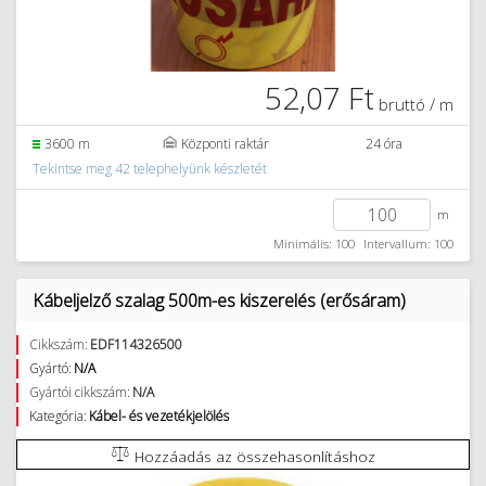
52,07 Ft
bruttó / m
3600 m
Központi raktár
24 óra
Tekintse meg 42 telephelyünk készletét
m
Minimális: 100
Intervallum: 100
Kábeljelző szalag 500m-es kiszerelés (erősáram)
Cikkszám:
EDF114326500
Gyártó:
N/A
Gyártói cikkszám:
N/A
Kategória:
Kábel- és vezetékjelölés
Hozzáadás az összehasonlításhoz