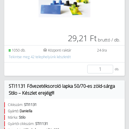
29,21 Ft
bruttó / db.
1050 db.
Központi raktár
24 óra
Tekintse meg 42 telephelyünk készletét
db.
STI1131 Fővezetéksoroló lapka 50/70-es zöld-sárga
Stilo – Készlet erejéig!!!
Cikkszám:
STI1131
Gyártó:
Daniella
Márka:
Stilo
Gyártói cikkszám:
STI1131