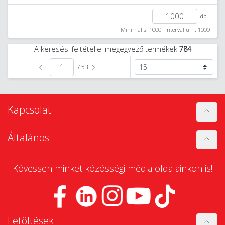
db.
Minimális: 1000
Intervallum: 1000
A keresési feltétellel megegyező termékek
784
/ 53
Kapcsolat
Általános
Kövessen minket közösségi média oldalainkon is!
Letöltések