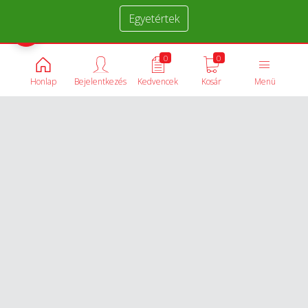
Egyetértek
Termékek összehasonlítása
0
0
Honlap
Bejelentkezés
Kedvencek
Kosár
Menü