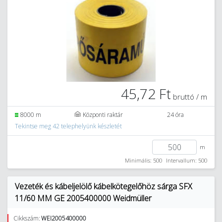
45,72 Ft
bruttó / m
8000 m
Központi raktár
24 óra
Tekintse meg 42 telephelyünk készletét
m
Minimális: 500
Intervallum: 500
Vezeték és kábeljelölő kábelkötegelőhöz sárga SFX
11/60 MM GE 2005400000 Weidmüller
Cikkszám:
WEI2005400000