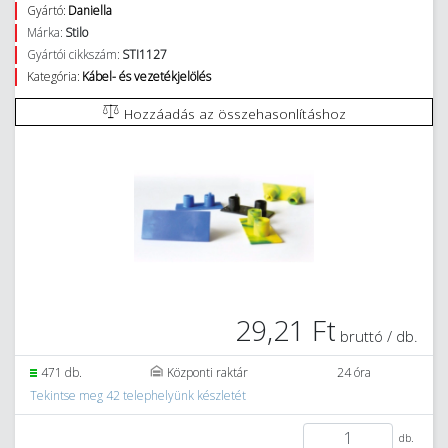
Gyártó:
Daniella
Márka:
Stilo
Gyártói cikkszám:
STI1127
Kategória:
Kábel- és vezetékjelölés
Hozzáadás az összehasonlításhoz
29,21 Ft
bruttó / db.
471 db.
Központi raktár
24 óra
Tekintse meg 42 telephelyünk készletét
db.