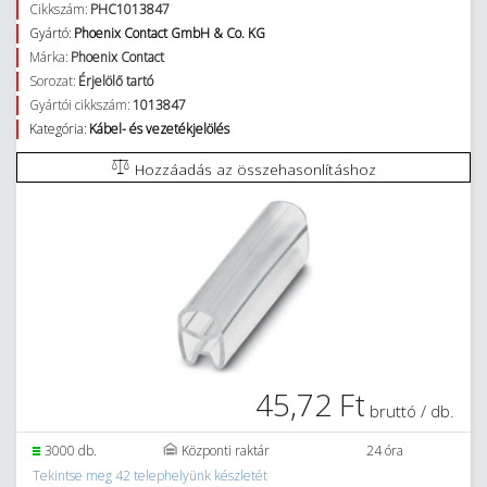
Cikkszám:
PHC1013847
Gyártó:
Phoenix Contact GmbH & Co. KG
Márka:
Phoenix Contact
Sorozat:
Érjelölő tartó
Gyártói cikkszám:
1013847
Kategória:
Kábel- és vezetékjelölés
Hozzáadás az összehasonlításhoz
45,72 Ft
bruttó / db.
3000 db.
Központi raktár
24 óra
Tekintse meg 42 telephelyünk készletét