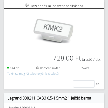
Hozzáadás az összehasonlításhoz
728,00 Ft
bruttó / db.
144 db.
Központi raktár
24 óra
Tekintse meg 42 telephelyünk készletét
db.
Legrand 038211 CAB3 0,5-1,5mm2 1 Jelölő barna
Cikkszám:
LEG038211