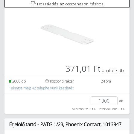
Hozzáadás az összehasonlításhoz
371,01 Ft
bruttó / db.
2000 db.
Központi raktár
24 óra
Tekintse meg 42 telephelyünk készletét
db.
Minimális: 1000
Intervallum: 1000
Érjelölő tartó - PATG 1/23, Phoenix Contact, 1013847