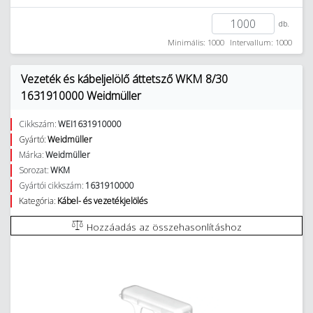
db.
Minimális: 1000
Intervallum: 1000
Vezeték és kábeljelölő áttetsző WKM 8/30
1631910000 Weidmüller
Cikkszám:
WEI1631910000
Gyártó:
Weidmüller
Márka:
Weidmüller
Sorozat:
WKM
Gyártói cikkszám:
1631910000
Kategória:
Kábel- és vezetékjelölés
Hozzáadás az összehasonlításhoz