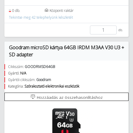
0 db.
Központi raktár
Tekintse meg 42 telephelyünk készletét
db.
Goodram microSD kártya 64GB IRDM M3AA V30 U3 +
SD adapter
Cikkszám:
GOODRMSD64GB
Gyártó:
N/A
Gyártói cikkszám:
Goodram
Kategória:
Szórakoztató elektronikai eszközök
Hozzáadás az összehasonlításhoz