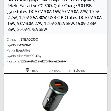
fekete Everactive CC-30Q, Quick Charge 3.0 USB
gyorstöltés: DC 5.0V-3.0A 15W, 9.0V-3.0A 27W, 10.0V-
2.25A, 12.0V-2.5A 30W; USB-C PD töltés: DC 5.0V-3.0A
15W, 9.0V-3.0A 27W, 12.0V-2.92A 35W, 15.0V-2.33A
35W, 20.0V-1.75A 35W
Cikkszám:
STIEACC30Q
Gyártó:
EverActive
Márka:
EverActive
Gyártói cikkszám:
CC-30Q
Kategória:
Szórakoztató elektronikai eszközök
Hozzáadás az összehasonlításhoz