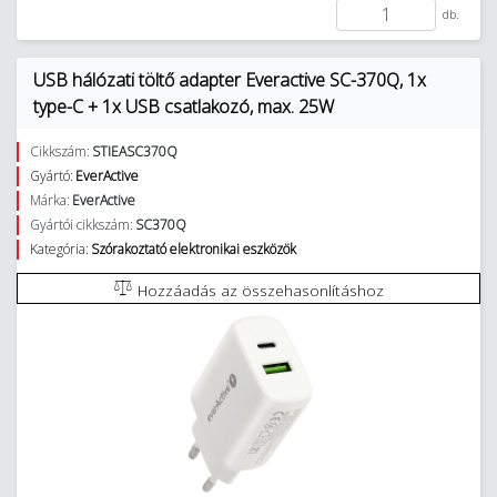
db.
USB hálózati töltő adapter Everactive SC-370Q, 1x
type-C + 1x USB csatlakozó, max. 25W
Cikkszám:
STIEASC370Q
Gyártó:
EverActive
Márka:
EverActive
Gyártói cikkszám:
SC370Q
Kategória:
Szórakoztató elektronikai eszközök
Hozzáadás az összehasonlításhoz