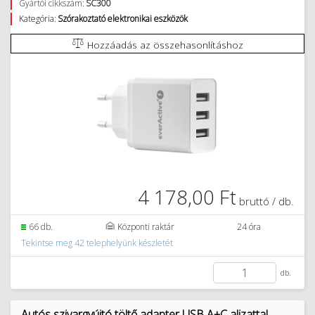
Gyártói cikkszám:
SC300
Kategória:
Szórakoztató elektronikai eszközök
Hozzáadás az összehasonlításhoz
4 178,00 Ft
bruttó / db.
66 db.
Központi raktár
24 óra
Tekintse meg 42 telephelyünk készletét
db.
Autós szivargyújtó töltő adapter USB A+C aljzattal,