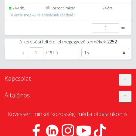
249 db.
Központi raktár
24 óra
Tekintse meg 42 telephelyünk készletét
db.
A keresési feltétellel megegyező termékek
2252
/ 151
Kapcsolat
Általános
Kövessen minket közösségi média oldalainkon is!