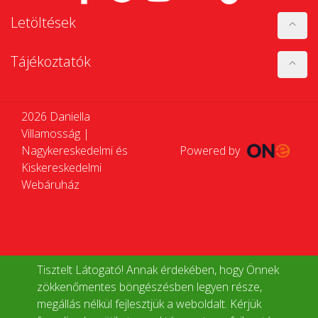
Letöltések
Tájékoztatók
2026 Daniella
Villamosság |
Nagykereskedelmi és
Powered by
Kiskereskedelmi
Webáruház
Tisztelt Látogató! Annak érdekében, hogy Önnek
zökkenőmentes böngészésben legyen része,
megállás nélkül fejlesztjük a weboldalt. Kérjük