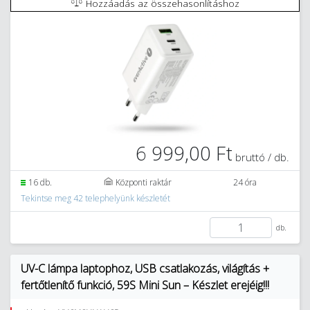
Hozzáadás az összehasonlításhoz
6 999,00 Ft
bruttó / db.
16 db.
Központi raktár
24 óra
Tekintse meg 42 telephelyünk készletét
db.
UV-C lámpa laptophoz, USB csatlakozás, világítás +
fertőtlenítő funkció, 59S Mini Sun – Készlet erejéig!!!