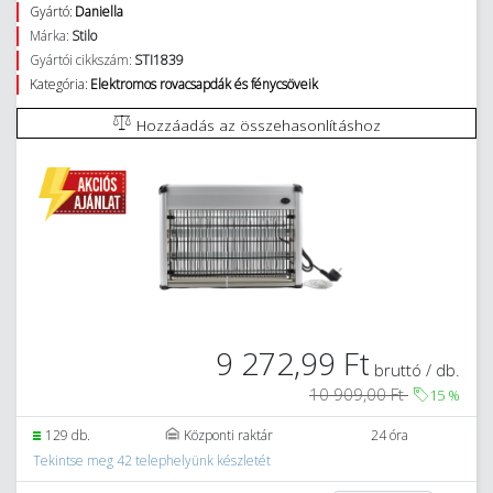
Gyártó:
Daniella
Márka:
Stilo
Gyártói cikkszám:
STI1839
Kategória:
Elektromos rovacsapdák és fénycsöveik
Hozzáadás az összehasonlításhoz
9 272,99 Ft
bruttó / db.
10 909,00 Ft
15
%
129 db.
Központi raktár
24 óra
Tekintse meg 42 telephelyünk készletét