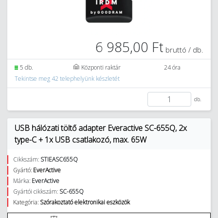
6 985,00 Ft
bruttó / db.
5 db.
Központi raktár
24 óra
Tekintse meg 42 telephelyünk készletét
db.
USB hálózati töltő adapter Everactive SC-655Q, 2x
type-C + 1x USB csatlakozó, max. 65W
Cikkszám:
STIEASC655Q
Gyártó:
EverActive
Márka:
EverActive
Gyártói cikkszám:
SC-655Q
Kategória:
Szórakoztató elektronikai eszközök