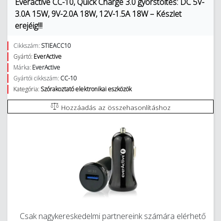
Everactive CC-10, Quick Charge 3.0 gyorstöltés: DC 5V-
3.0A 15W, 9V-2.0A 18W, 12V-1.5A 18W – Készlet
erejéig!!!
Cikkszám:
STIEACC10
Gyártó:
EverActive
Márka:
EverActive
Gyártói cikkszám:
CC-10
Kategória:
Szórakoztató elektronikai eszközök
Hozzáadás az összehasonlításhoz
Csak nagykereskedelmi partnereink számára elérhető