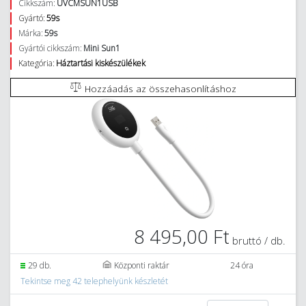
Cikkszám:
UVCMSUN1USB
Gyártó:
59s
Márka:
59s
Gyártói cikkszám:
Mini Sun1
Kategória:
Háztartási kiskészülékek
Hozzáadás az összehasonlításhoz
8 495,00 Ft
bruttó / db.
29 db.
Központi raktár
24 óra
Tekintse meg 42 telephelyünk készletét