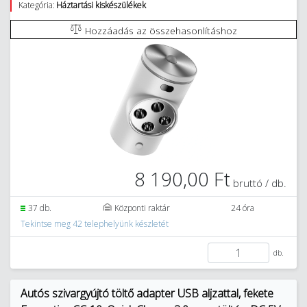
Kategória:
Háztartási kiskészülékek
Hozzáadás az összehasonlításhoz
8 190,00 Ft
bruttó / db.
37 db.
Központi raktár
24 óra
Tekintse meg 42 telephelyünk készletét
db.
Autós szivargyújtó töltő adapter USB aljzattal, fekete