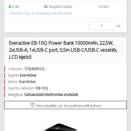
5 db.
Központi raktár
24 óra
Tekintse meg 42 telephelyünk készletét
db.
Everactive EB-10Q Power Bank 10000mAh, 22,5W,
2xUSB-A, 1xUSB-C port, 0,5m USB-C/USB-C vezeték,
LCD kijelző
Cikkszám:
STIEAEB10Q
Gyártó:
EverActive
Márka:
EverActive
Gyártói cikkszám:
EB-10Q
Kategória:
Szórakoztató elektronikai eszközök
Hozzáadás az összehasonlításhoz