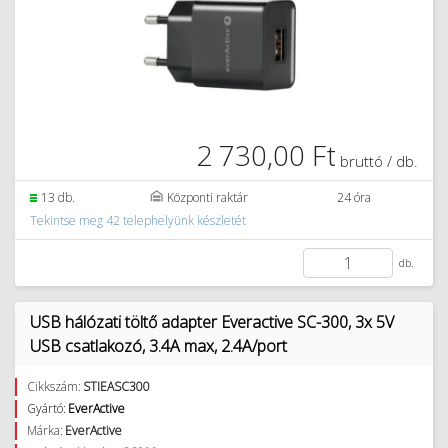
2 730,00 Ft
bruttó / db.
13 db.
Központi raktár
24 óra
Tekintse meg 42 telephelyünk készletét
db.
USB hálózati töltő adapter Everactive SC-300, 3x 5V
USB csatlakozó, 3.4A max, 2.4A/port
Cikkszám:
STIEASC300
Gyártó:
EverActive
Márka:
EverActive