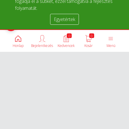
fogadja el a sütiket, ezzel támogatva a fejlesztés
folyamatát.
Egyetértek
Termékek összehasonlítása
0
0
Honlap
Bejelentkezés
Kedvencek
Kosár
Menü