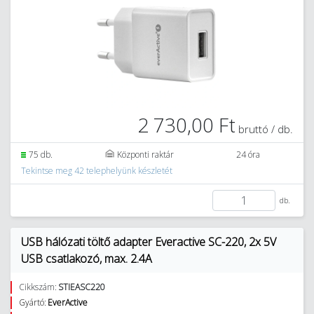
2 730,00 Ft
bruttó / db.
75 db.
Központi raktár
24 óra
Tekintse meg 42 telephelyünk készletét
db.
USB hálózati töltő adapter Everactive SC-220, 2x 5V
USB csatlakozó, max. 2.4A
Cikkszám:
STIEASC220
Gyártó:
EverActive