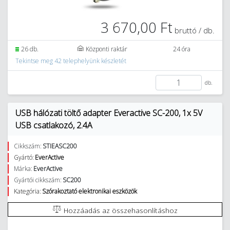
3 670,00 Ft
bruttó / db.
26 db.
Központi raktár
24 óra
Tekintse meg 42 telephelyünk készletét
db.
USB hálózati töltő adapter Everactive SC-200, 1x 5V
USB csatlakozó, 2.4A
Cikkszám:
STIEASC200
Gyártó:
EverActive
Márka:
EverActive
Gyártói cikkszám:
SC200
Kategória:
Szórakoztató elektronikai eszközök
Hozzáadás az összehasonlításhoz