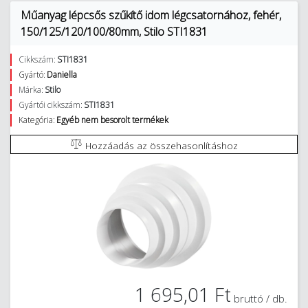
Műanyag lépcsős szűkítő idom légcsatornához, fehér,
150/125/120/100/80mm, Stilo STI1831
Cikkszám:
STI1831
Gyártó:
Daniella
Márka:
Stilo
Gyártói cikkszám:
STI1831
Kategória:
Egyéb nem besorolt termékek
Hozzáadás az összehasonlításhoz
1 695,01 Ft
bruttó / db.