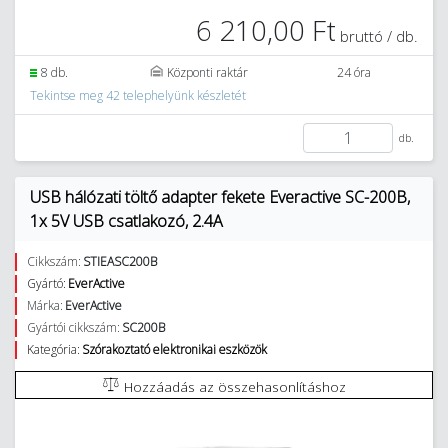
6 210,00 Ft
bruttó / db.
8 db.
Központi raktár
24 óra
Tekintse meg 42 telephelyünk készletét
db.
USB hálózati töltő adapter fekete Everactive SC-200B,
1x 5V USB csatlakozó, 2.4A
Cikkszám:
STIEASC200B
Gyártó:
EverActive
Márka:
EverActive
Gyártói cikkszám:
SC200B
Kategória:
Szórakoztató elektronikai eszközök
Hozzáadás az összehasonlításhoz