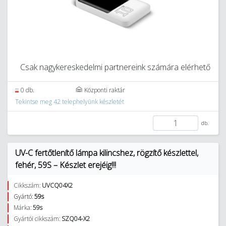
Csak nagykereskedelmi partnereink számára elérhető
0 db.
Központi raktár
Tekintse meg 42 telephelyünk készletét
db.
UV-C fertőtlenítő lámpa kilincshez, rögzítő készlettel,
fehér, 59S – Készlet erejéig!!!
Cikkszám:
UVCQ04X2
Gyártó:
59s
Márka:
59s
Gyártói cikkszám:
SZQ04-X2