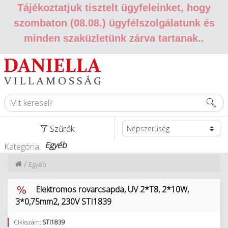
Tájékoztatjuk tisztelt ügyfeleinket, hogy
szombaton (08.08.) ügyfélszolgálatunk és
minden szaküzletünk zárva tartanak.
.
Szűrők
Egyéb
Kategória:
/
Egyéb
Elektromos rovarcsapda, UV 2*T8, 2*10W,
3*0,75mm2, 230V STI1839
Cikkszám:
STI1839