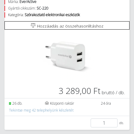
Márka:
EverActive
Gyártói cikkszám:
SC-220
Kategória:
Szórakoztató elektronikai eszközök
Hozzáadás az összehasonlításhoz
3 289,00 Ft
bruttó / db.
26 db.
Központi raktár
24 óra
Tekintse meg 42 telephelyünk készletét
db.