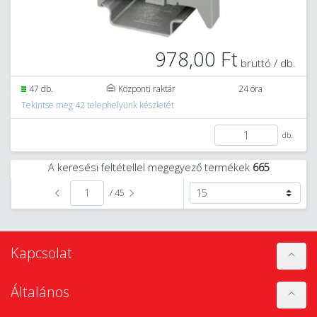
978,00 Ft
bruttó / db.
47 db.
Központi raktár
24 óra
Tekintse meg 42 telephelyünk készletét
db.
A keresési feltétellel megegyező termékek
665
/ 45
Kapcsolat
Általános