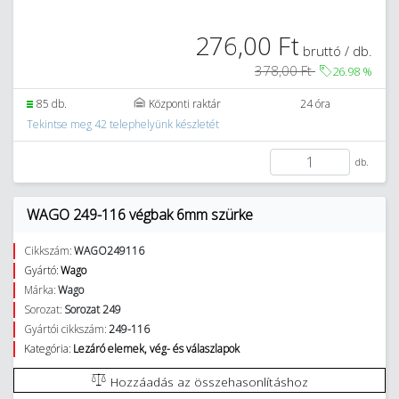
276,00 Ft
bruttó / db.
378,00 Ft
26.98
%
85 db.
Központi raktár
24 óra
Tekintse meg 42 telephelyünk készletét
db.
WAGO 249-116 végbak 6mm szürke
Cikkszám:
WAGO249116
Gyártó:
Wago
Márka:
Wago
Sorozat:
Sorozat 249
Gyártói cikkszám:
249-116
Kategória:
Lezáró elemek, vég- és válaszlapok
Hozzáadás az összehasonlításhoz