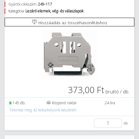
Gyártói cikkszám:
249-117
Kategória:
Lezáró elemek, vég- és válaszlapok
Hozzáadás az összehasonlításhoz
373,00 Ft
bruttó / db.
145 db.
Központi raktár
24 óra
Tekintse meg 42 telephelyünk készletét
db.