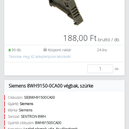
188,00 Ft
bruttó / db.
99 db.
Központi raktár
24 óra
Tekintse meg 42 telephelyünk készletét
db.
Siemens 8WH9150-0CA00 végbak, szürke
Cikkszám:
SIE8WH91500CA00
Gyártó:
Siemens
Márka:
Siemens
Sorozat:
SENTRON 8WH
Gyártói cikkszám:
8WH91500CA00