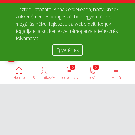
Tisztelt Látogató! Annak érdekében, hogy Önnek
zökkenőmentes böngészésben legyen része,
megállás nélkül fejlesztjük a weboldalt. Kérjük
fogadja el a sütiket, ezzel támogatva a fejlesztés
folyamatát.
Egyetértek
Termékek összehasonlítása
0
0
Honlap
Bejelentkezés
Kedvencek
Kosár
Menü