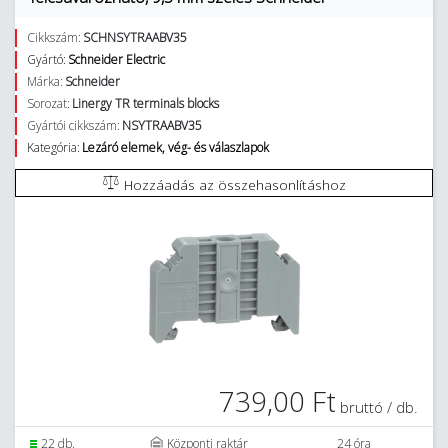
Cikkszám:
SCHNSYTRAABV35
Gyártó:
Schneider Electric
Márka:
Schneider
Sorozat:
Linergy TR terminals blocks
Gyártói cikkszám:
NSYTRAABV35
Kategória:
Lezáró elemek, vég- és válaszlapok
Hozzáadás az összehasonlításhoz
739,00 Ft
bruttó / db.
22 db.
Központi raktár
24 óra