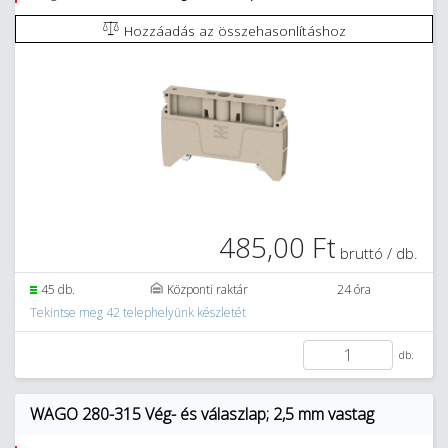
Hozzáadás az összehasonlításhoz
485,00 Ft
bruttó / db.
45 db.
Központi raktár
24 óra
Tekintse meg 42 telephelyünk készletét
db.
WAGO 280-315 Vég- és válaszlap; 2,5 mm vastag