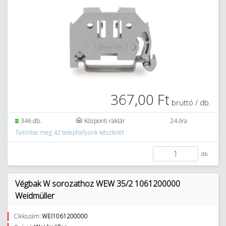
367,00 Ft
bruttó / db.
346 db.
Központi raktár
24 óra
Tekintse meg 42 telephelyünk készletét
db.
Végbak W sorozathoz WEW 35/2 1061200000
Weidmüller
Cikkszám:
WEI1061200000