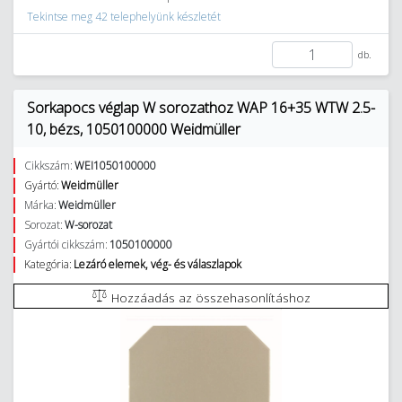
Tekintse meg 42 telephelyünk készletét
db.
Sorkapocs véglap W sorozathoz WAP 16+35 WTW 2.5-
10, bézs, 1050100000 Weidmüller
Cikkszám:
WEI1050100000
Gyártó:
Weidmüller
Márka:
Weidmüller
Sorozat:
W-sorozat
Gyártói cikkszám:
1050100000
Kategória:
Lezáró elemek, vég- és válaszlapok
Hozzáadás az összehasonlításhoz