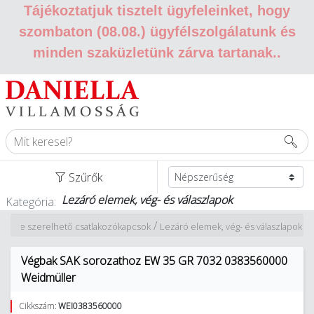
Tájékoztatjuk tisztelt ügyfeleinket, hogy
szombaton (08.08.) ügyfélszolgálatunk és
minden szaküzletünk zárva tartanak.
.
Szűrők
Lezáró elemek, vég- és válaszlapok
Kategória:
/
Sínre szerelhető csatlakozókapcsok
Lezáró elemek, vég- és válaszlapok
Végbak SAK sorozathoz EW 35 GR 7032 0383560000
Weidmüller
Cikkszám:
WEI0383560000