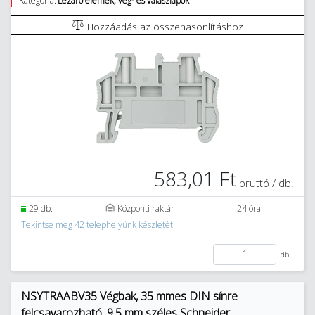
Kategória:
Lezáró elemek, vég- és válaszlapok
Hozzáadás az összehasonlításhoz
583,01 Ft
bruttó / db.
29 db.
Központi raktár
24 óra
Tekintse meg 42 telephelyünk készletét
db.
NSYTRAABV35 Végbak, 35 mmes DIN sínre
felcsavarozható, 9,5 mm széles Schneider