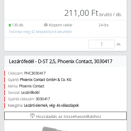
211,00 Ft
bruttó / db.
130 db.
Központi raktár
24 óra
Tekintse meg 42 telephelyünk készletét
db.
Lezárófedél - D-ST 2,5, Phoenix Contact, 3030417
Cikkszám:
PHC3030417
Gyártó:
Phoenix Contact GmbH & Co. KG
Márka:
Phoenix Contact
Sorozat:
Lezárófedél
Gyártói cikkszám:
3030417
Kategória:
Lezáró elemek, vég- és válaszlapok
Hozzáadás az összehasonlításhoz