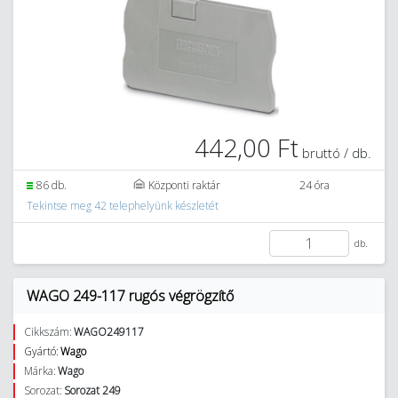
442,00 Ft
bruttó / db.
86 db.
Központi raktár
24 óra
Tekintse meg 42 telephelyünk készletét
db.
WAGO 249-117 rugós végrögzítő
Cikkszám:
WAGO249117
Gyártó:
Wago
Márka:
Wago
Sorozat:
Sorozat 249