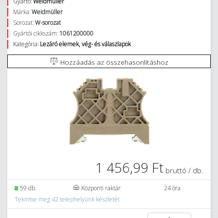
Gyártó:
Weidmüller
Márka:
Weidmüller
Sorozat:
W-sorozat
Gyártói cikkszám:
1061200000
Kategória:
Lezáró elemek, vég- és válaszlapok
Hozzáadás az összehasonlításhoz
1 456,99 Ft
bruttó / db.
59 db.
Központi raktár
24 óra
Tekintse meg 42 telephelyünk készletét