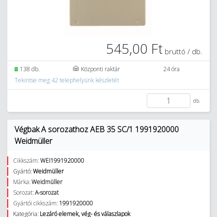
545,00 Ft
bruttó / db.
138 db.
Központi raktár
24 óra
Tekintse meg 42 telephelyünk készletét
db.
Végbak A sorozathoz AEB 35 SC/1 1991920000
Weidmüller
Cikkszám:
WEI1991920000
Gyártó:
Weidmüller
Márka:
Weidmüller
Sorozat:
A-sorozat
Gyártói cikkszám:
1991920000
Kategória:
Lezáró elemek, vég- és válaszlapok