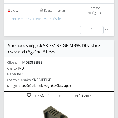
Keresse
0 db.
Központi raktár
kollégánkat!
Tekintse meg 42 telephelyünk készletét
db.
Sorkapocs végbak SK ES1BEIGE MR35 DIN sínre
csavarral rögzíthető bézs
Cikkszám:
IMOES1BEIGE
Gyártó:
IMO
Márka:
IMO
Gyártói cikkszám:
SK ES1BEIGE
Kategória:
Lezáró elemek, vég- és válaszlapok
Hozzáadás az összehasonlításhoz