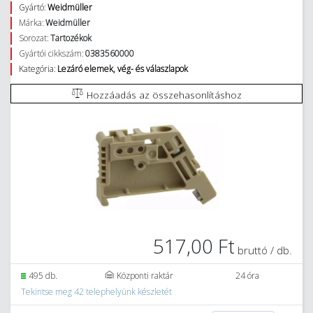
Gyártó:
Weidmüller
Márka:
Weidmüller
Sorozat:
Tartozékok
Gyártói cikkszám:
0383560000
Kategória:
Lezáró elemek, vég- és válaszlapok
Hozzáadás az összehasonlításhoz
517,00 Ft
bruttó / db.
495 db.
Központi raktár
24 óra
Tekintse meg 42 telephelyünk készletét