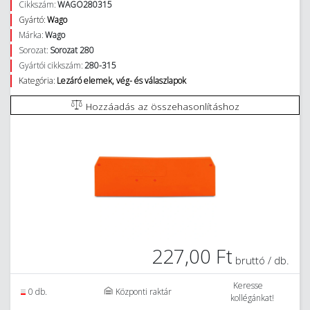
Cikkszám:
WAGO280315
Gyártó:
Wago
Márka:
Wago
Sorozat:
Sorozat 280
Gyártói cikkszám:
280-315
Kategória:
Lezáró elemek, vég- és válaszlapok
Hozzáadás az összehasonlításhoz
227,00 Ft
bruttó / db.
Keresse
0 db.
Központi raktár
kollégánkat!