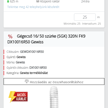
625 m
Központi raktár
24 óra
Tekintse meg 42 telephelyünk készletét
m
Minimális: 25
Intervallum: 25
Gégecső 16/ 50 szürke (SGK) 320N FK9
DX10016R50 Gewiss
Cikkszám:
GEWDX10016R50
Gyártó:
Gewiss
Márka:
Gewiss
Gyártói cikkszám:
DX10016R50
Kategória:
Gewiss termékkínálat
Hozzáadás az összehasonlításhoz