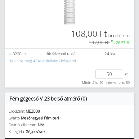
108,00 Ft
bruttó / m
147,00 Ft
26.53
%
3200 m
Központi raktár
24 óra
Tekintse meg 42 telephelyünk készletét
m
Minimális: 50
Intervallum: 50
Fém gégecső V-23 belső átmérő (0)
Cikkszám:
MEZ008
Gyártó:
Mezőhegyesi Fémipari
Gyártói cikkszám:
N/A
Kategória:
Gégecsövek