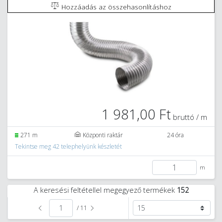
Hozzáadás az összehasonlításhoz
1 981,00 Ft
bruttó / m
271 m
Központi raktár
24 óra
Tekintse meg 42 telephelyünk készletét
m
A keresési feltétellel megegyező termékek
152
/ 11