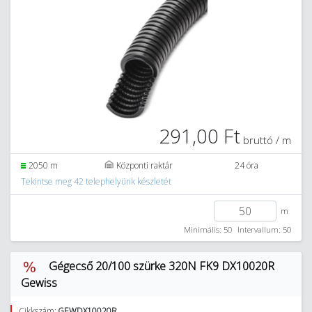
291,00 Ft
bruttó / m
2050 m
Központi raktár
24 óra
Tekintse meg 42 telephelyünk készletét
m
Minimális: 50
Intervallum: 50
Gégecső 20/100 szürke 320N FK9 DX10020R
Gewiss
Cikkszám:
GEWDX10020R