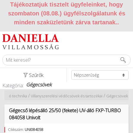
Tájékoztatjuk tisztelt ügyfeleinket, hogy
szombaton (08.08.) ügyfélszolgálatunk és
minden szaküzletünk zárva tartanak.
.
Szűrők
Gégecsövek
Kategória:
/
/
talláció technika
Villanyszerelési védőcsövek és tartozékai
Gégecsövek
Gégecső lépésálló 25/50 (fekete) UV-álló FXP-TURBO
084058 Univolt
Cikkszám:
UNI084058