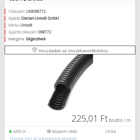
Cikkszám:
UNI098772
Gyártó:
Dietzel-Univolt GmbH
Márka:
Univolt
Gyártói cikkszám:
098772
Kategória:
Gégecsövek
Hozzáadás az összehasonlításhoz
225,01 Ft
bruttó / m
4200 m
Központi raktár
24 óra
Tekintse meg 42 telephelyünk készletét