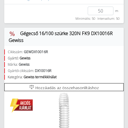
m
Minimális: 50
Intervallum: 50
Gégecső 16/100 szürke 320N FK9 DX10016R
Gewiss
Cikkszám:
GEWDX10016R
Gyártó:
Gewiss
Márka:
Gewiss
Gyártói cikkszám:
DX10016R
Kategória:
Gewiss termékkínálat
Hozzáadás az összehasonlításhoz