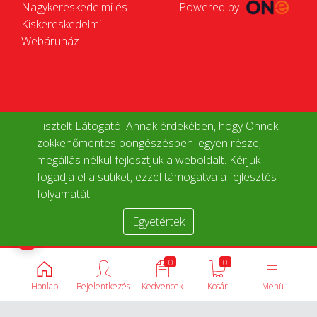
Nagykereskedelmi és
Powered by
Kiskereskedelmi
Webáruház
Tisztelt Látogató! Annak érdekében, hogy Önnek
zökkenőmentes böngészésben legyen része,
megállás nélkül fejlesztjük a weboldalt. Kérjük
fogadja el a sütiket, ezzel támogatva a fejlesztés
folyamatát.
Egyetértek
Termékek összehasonlítása
0
0
Honlap
Bejelentkezés
Kedvencek
Kosár
Menü