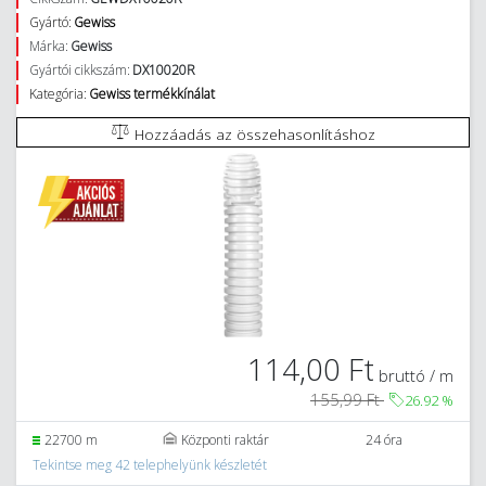
Gyártó:
Gewiss
Márka:
Gewiss
Gyártói cikkszám:
DX10020R
Kategória:
Gewiss termékkínálat
Hozzáadás az összehasonlításhoz
114,00 Ft
bruttó / m
155,99 Ft
26.92
%
22700 m
Központi raktár
24 óra
Tekintse meg 42 telephelyünk készletét