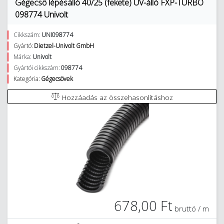
Gégecső lépésálló 40/25 (fekete) UV-álló FXP-TURBO
098774 Univolt
Cikkszám:
UNI098774
Gyártó:
Dietzel-Univolt GmbH
Márka:
Univolt
Gyártói cikkszám:
098774
Kategória:
Gégecsövek
Hozzáadás az összehasonlításhoz
678,00 Ft
bruttó / m