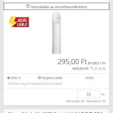
Hozzáadás az összehasonlításhoz
295,00 Ft
bruttó / m
405,00 Ft
27.16
%
4550 m
Központi raktár
24 óra
Tekintse meg 42 telephelyünk készletét
m
Minimális: 50
Intervallum: 50