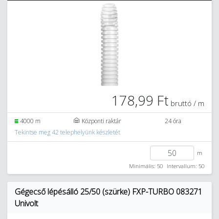
178,99 Ft
bruttó / m
4000 m
Központi raktár
24 óra
Tekintse meg 42 telephelyünk készletét
m
Minimális: 50
Intervallum: 50
Gégecső lépésálló 25/50 (szürke) FXP-TURBO 083271
Univolt