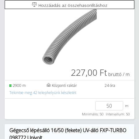
Hozzáadás az összehasonlításhoz
227,00 Ft
bruttó / m
2900 m
Központi raktár
24 óra
Tekintse meg 42 telephelyünk készletét
m
Minimális: 50
Intervallum: 50
Gégecső lépésálló 16/50 (fekete) UV-álló FXP-TURBO
098772 Univolt