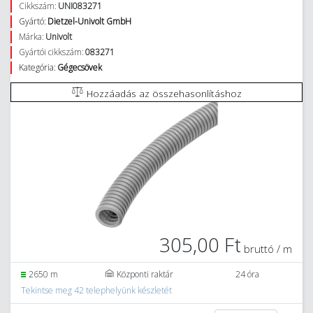
Cikkszám:
UNI083271
Gyártó:
Dietzel-Univolt GmbH
Márka:
Univolt
Gyártói cikkszám:
083271
Kategória:
Gégecsövek
Hozzáadás az összehasonlításhoz
305,00 Ft
bruttó / m
2650 m
Központi raktár
24 óra
Tekintse meg 42 telephelyünk készletét