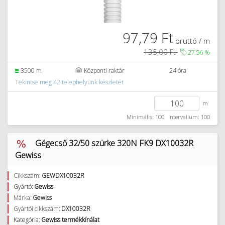
97,79 Ft
bruttó / m
135,00 Ft
27.56
%
3500 m
Központi raktár
24 óra
Tekintse meg 42 telephelyünk készletét
m
Minimális: 100
Intervallum: 100
Gégecső 32/50 szürke 320N FK9 DX10032R
Gewiss
Cikkszám:
GEWDX10032R
Gyártó:
Gewiss
Márka:
Gewiss
Gyártói cikkszám:
DX10032R
Kategória:
Gewiss termékkínálat