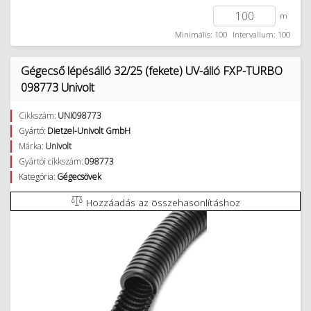
m
Minimális: 100
Intervallum: 100
Gégecső lépésálló 32/25 (fekete) UV-álló FXP-TURBO
098773 Univolt
Cikkszám:
UNI098773
Gyártó:
Dietzel-Univolt GmbH
Márka:
Univolt
Gyártói cikkszám:
098773
Kategória:
Gégecsövek
Hozzáadás az összehasonlításhoz