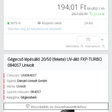
194,01 Ft
bruttó / m
267,00 Ft
27.34
%
3675 m
Központi raktár
24 óra
Tekintse meg 42 telephelyünk készletét
m
Minimális: 75
Intervallum: 75
Gégecső lépésálló 20/50 (fekete) UV-álló FXP-TURBO
084057 Univolt
Cikkszám:
UNI084057
Gyártó:
Dietzel-Univolt GmbH
Márka:
Univolt
Gyártói cikkszám:
084057
Kategória:
Gégecsövek
Hozzáadás az összehasonlításhoz