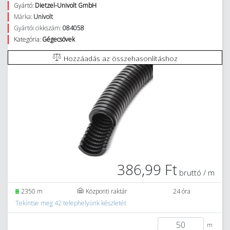
Gyártó:
Dietzel-Univolt GmbH
Márka:
Univolt
Gyártói cikkszám:
084058
Kategória:
Gégecsövek
Hozzáadás az összehasonlításhoz
386,99 Ft
bruttó / m
2350 m
Központi raktár
24 óra
Tekintse meg 42 telephelyünk készletét
m