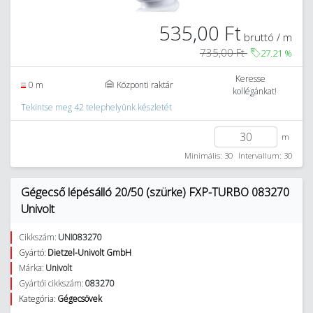
535,00 Ft
bruttó / m
735,00 Ft
27.21
%
Keresse
0 m
Központi raktár
kollégánkat!
Tekintse meg 42 telephelyünk készletét
m
Minimális: 30
Intervallum: 30
Gégecső lépésálló 20/50 (szürke) FXP-TURBO 083270
Univolt
Cikkszám:
UNI083270
Gyártó:
Dietzel-Univolt GmbH
Márka:
Univolt
Gyártói cikkszám:
083270
Kategória:
Gégecsövek