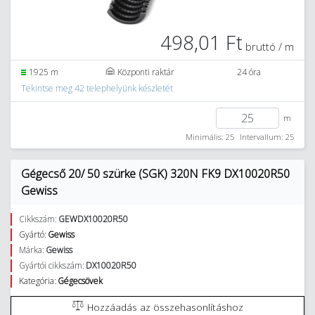
498,01 Ft
bruttó / m
1925 m
Központi raktár
24 óra
Tekintse meg 42 telephelyünk készletét
m
Minimális: 25
Intervallum: 25
Gégecső 20/ 50 szürke (SGK) 320N FK9 DX10020R50
Gewiss
Cikkszám:
GEWDX10020R50
Gyártó:
Gewiss
Márka:
Gewiss
Gyártói cikkszám:
DX10020R50
Kategória:
Gégecsövek
Hozzáadás az összehasonlításhoz