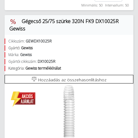
Minimális: 50
Intervallum: 50
Gégecső 25/75 szürke 320N FK9 DX10025R
Gewiss
Cikkszám:
GEWDX10025R
Gyártó:
Gewiss
Márka:
Gewiss
Gyártói cikkszám:
DX10025R
Kategória:
Gewiss termékkínálat
Hozzáadás az összehasonlításhoz