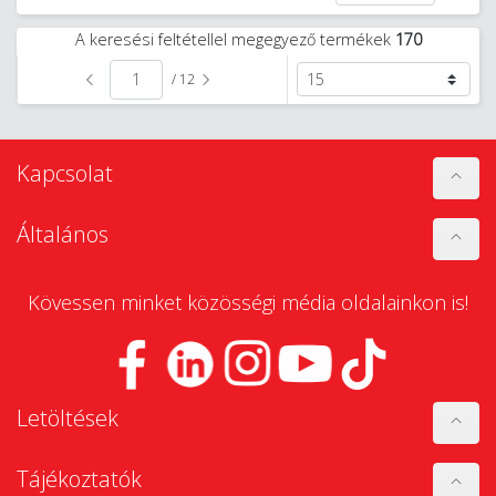
A keresési feltétellel megegyező termékek
170
/ 12
Kapcsolat
Általános
Kövessen minket közösségi média oldalainkon is!
Letöltések
Tájékoztatók