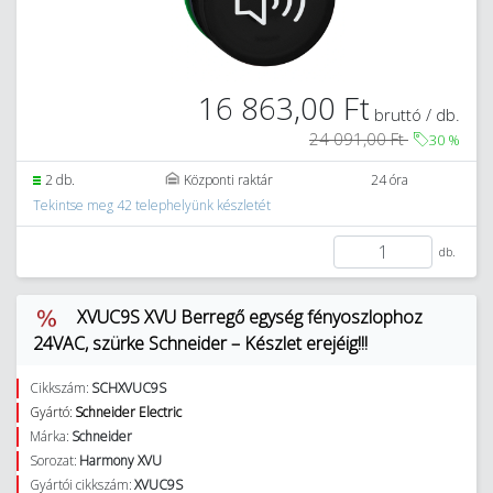
16 863,00 Ft
bruttó / db.
24 091,00 Ft
30
%
2 db.
Központi raktár
24 óra
Tekintse meg 42 telephelyünk készletét
db.
XVUC9S XVU Berregő egység fényoszlophoz
24VAC, szürke Schneider – Készlet erejéig!!!
Cikkszám:
SCHXVUC9S
Gyártó:
Schneider Electric
Márka:
Schneider
Sorozat:
Harmony XVU
Gyártói cikkszám:
XVUC9S