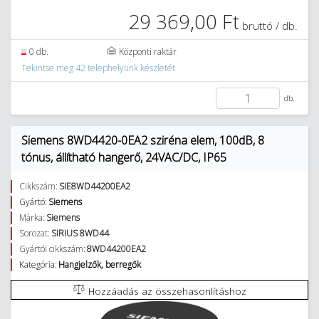
29 369,00 Ft
bruttó / db.
0 db.
Központi raktár
Tekintse meg 42 telephelyünk készletét
db.
Siemens 8WD4420-0EA2 sziréna elem, 100dB, 8
tónus, állítható hangerő, 24VAC/DC, IP65
Cikkszám:
SIE8WD44200EA2
Gyártó:
Siemens
Márka:
Siemens
Sorozat:
SIRIUS 8WD44
Gyártói cikkszám:
8WD44200EA2
Kategória:
Hangjelzők, berregők
Hozzáadás az összehasonlításhoz