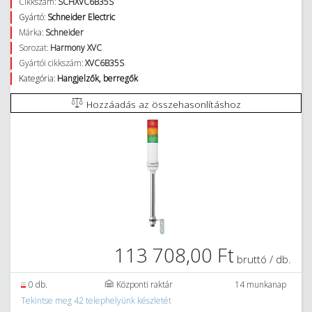
Cikkszám:
SCHXVC6B35S
Gyártó:
Schneider Electric
Márka:
Schneider
Sorozat:
Harmony XVC
Gyártói cikkszám:
XVC6B35S
Kategória:
Hangjelzők, berregők
Hozzáadás az összehasonlításhoz
113 708,00 Ft
bruttó / db.
0 db.
Központi raktár
14 munkanap
Tekintse meg 42 telephelyünk készletét