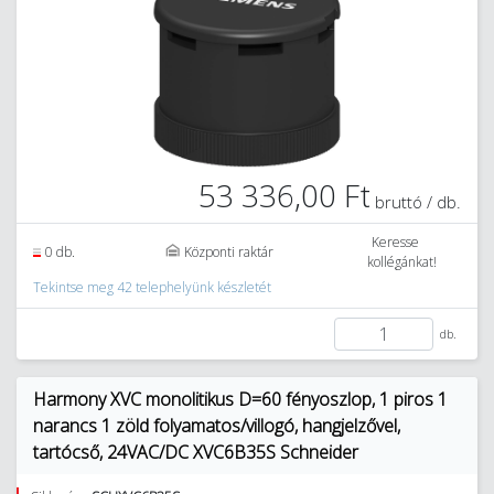
53 336,00 Ft
bruttó / db.
Keresse
0 db.
Központi raktár
kollégánkat!
Tekintse meg 42 telephelyünk készletét
db.
Harmony XVC monolitikus D=60 fényoszlop, 1 piros 1
narancs 1 zöld folyamatos/villogó, hangjelzővel,
tartócső, 24VAC/DC XVC6B35S Schneider