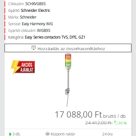
Cikkszám:
SCHXVGB3S
Gyártó:
Schneider Electric
Márka:
Schneider
Sorozat:
Easy Harmony XVG
Gyártói cikkszám:
XVGB3S
Kategória:
Easy Series contactors TVS, DPE, GZ1
Hozzáadás az összehasonlításhoz
17 088,00 Ft
bruttó / db.
24 412,00 Ft
30
%
3 db.
Központi raktár
24 óra