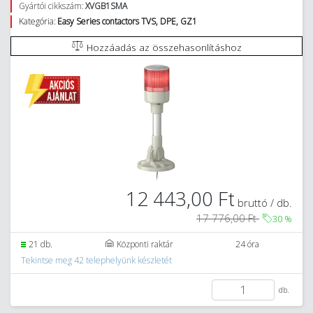
Gyártói cikkszám:
XVGB1SMA
Kategória:
Easy Series contactors TVS, DPE, GZ1
Hozzáadás az összehasonlításhoz
12 443,00 Ft
bruttó / db.
17 776,00 Ft
30
%
21 db.
Központi raktár
24 óra
Tekintse meg 42 telephelyünk készletét
db.