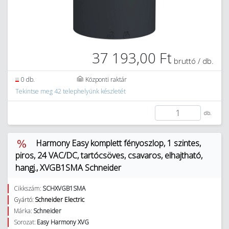
37 193,00 Ft
bruttó / db.
0 db.
Központi raktár
Tekintse meg 42 telephelyünk készletét
db.
Harmony Easy komplett fényoszlop, 1 szintes,
piros, 24 VAC/DC, tartócsöves, csavaros, elhajtható,
hangj., XVGB1SMA Schneider
Cikkszám:
SCHXVGB1SMA
Gyártó:
Schneider Electric
Márka:
Schneider
Sorozat:
Easy Harmony XVG