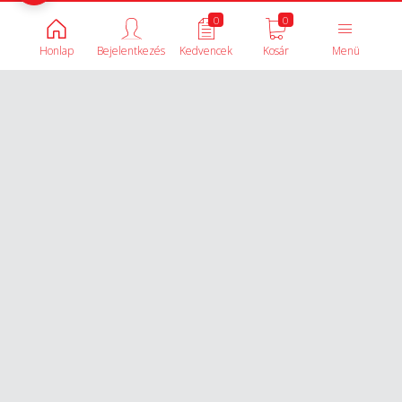
0
0
Honlap
Bejelentkezés
Kedvencek
Kosár
Menü