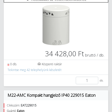
34 428,00 Ft
bruttó / db.
0 db.
Központi raktár
Tekintse meg 42 telephelyünk készletét
db.
M22-AMC Kompakt hangjelző IP40 229015 Eaton
Cikkszám:
EAT229015
Gyártó:
Eaton