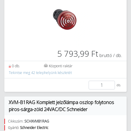
5 793,99 Ft
bruttó / db.
0 db.
Központi raktár
Tekintse meg 42 telephelyünk készletét
db.
XVM-B1RAG Komplett jelzőlámpa oszlop folytonos
piros-sárga-zöld 24VAC/DC Schneider
Cikkszám:
SCHXVMB1RAG
Gyártó:
Schneider Electric