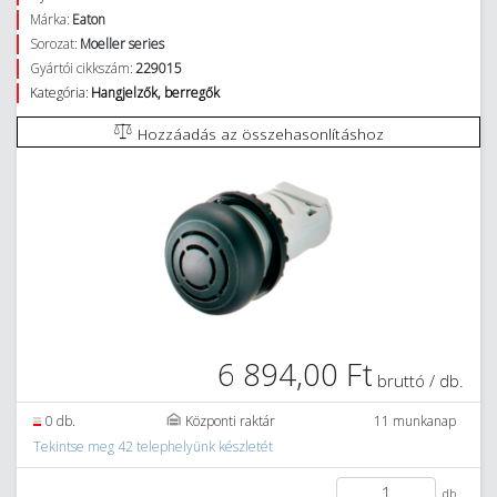
Márka:
Eaton
Sorozat:
Moeller series
Gyártói cikkszám:
229015
Kategória:
Hangjelzők, berregők
Hozzáadás az összehasonlításhoz
6 894,00 Ft
bruttó / db.
0 db.
Központi raktár
11 munkanap
Tekintse meg 42 telephelyünk készletét
db.