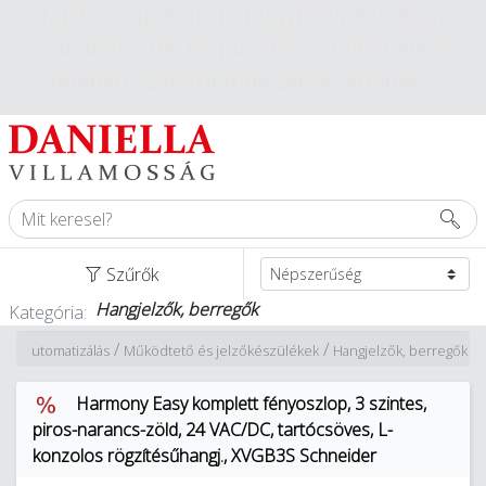
Tájékoztatjuk tisztelt ügyfeleinket, hogy
szombaton (08.08.) ügyfélszolgálatunk és
minden szaküzletünk zárva tartanak.
.
Szűrők
Hangjelzők, berregők
Kategória:
/
/
/
Automatizálás
Működtető és jelzőkészülékek
Hangjelzők, berregők
Harmony Easy komplett fényoszlop, 3 szintes,
piros-narancs-zöld, 24 VAC/DC, tartócsöves, L-
konzolos rögzítésűhangj., XVGB3S Schneider