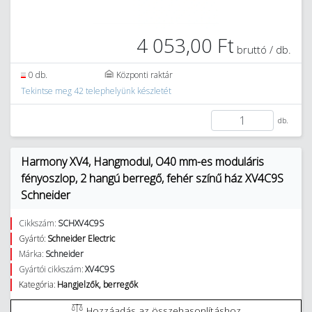
4 053,00 Ft
bruttó / db.
0 db.
Központi raktár
Tekintse meg 42 telephelyünk készletét
db.
Harmony XV4, Hangmodul, O40 mm-es moduláris
fényoszlop, 2 hangú berregő, fehér színű ház XV4C9S
Schneider
Cikkszám:
SCHXV4C9S
Gyártó:
Schneider Electric
Márka:
Schneider
Gyártói cikkszám:
XV4C9S
Kategória:
Hangjelzők, berregők
Hozzáadás az összehasonlításhoz