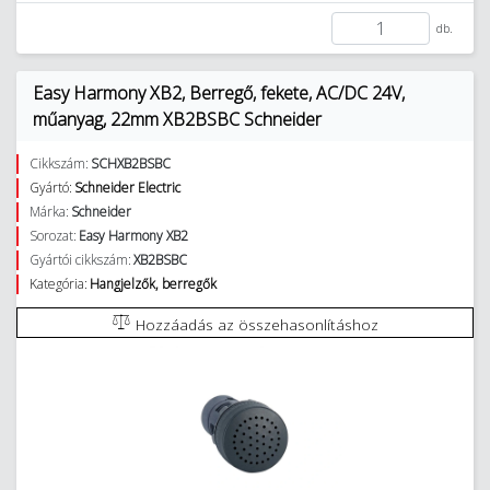
db.
Easy Harmony XB2, Berregő, fekete, AC/DC 24V,
műanyag, 22mm XB2BSBC Schneider
Cikkszám:
SCHXB2BSBC
Gyártó:
Schneider Electric
Márka:
Schneider
Sorozat:
Easy Harmony XB2
Gyártói cikkszám:
XB2BSBC
Kategória:
Hangjelzők, berregők
Hozzáadás az összehasonlításhoz