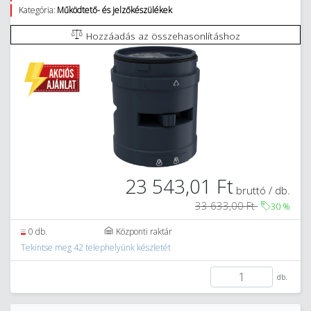
Kategória:
Működtető- és jelzőkészülékek
Hozzáadás az összehasonlításhoz
23 543,01 Ft
bruttó / db.
33 633,00 Ft
30
%
0 db.
Központi raktár
Tekintse meg 42 telephelyünk készletét
db.