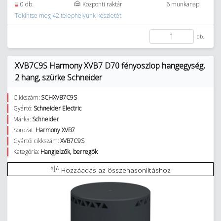
0 db.
Központi raktár
6 munkanap
Tekintse meg 42 telephelyünk készletét
db.
XVB7C9S Harmony XVB7 D70 fényoszlop hangegység,
2 hang, szürke Schneider
Cikkszám:
SCHXVB7C9S
Gyártó:
Schneider Electric
Márka:
Schneider
Sorozat:
Harmony XVB7
Gyártói cikkszám:
XVB7C9S
Kategória:
Hangjelzők, berregők
Hozzáadás az összehasonlításhoz