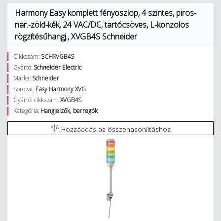
Harmony Easy komplett fényoszlop, 4 szintes, piros-
nar.-zöld-kék, 24 VAC/DC, tartócsöves, L-konzolos
rögzítésűhangj., XVGB4S Schneider
Cikkszám:
SCHXVGB4S
Gyártó:
Schneider Electric
Márka:
Schneider
Sorozat:
Easy Harmony XVG
Gyártói cikkszám:
XVGB4S
Kategória:
Hangjelzők, berregők
Hozzáadás az összehasonlításhoz