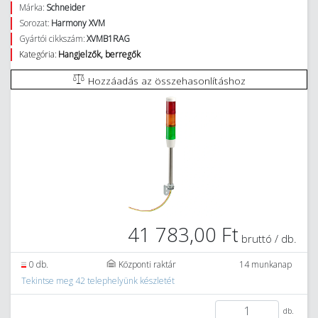
Márka:
Schneider
Sorozat:
Harmony XVM
Gyártói cikkszám:
XVMB1RAG
Kategória:
Hangjelzők, berregők
Hozzáadás az összehasonlításhoz
41 783,00 Ft
bruttó / db.
0 db.
Központi raktár
14 munkanap
Tekintse meg 42 telephelyünk készletét
db.