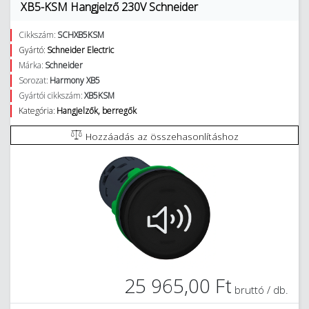
XB5-KSM Hangjelző 230V Schneider
Cikkszám:
SCHXB5KSM
Gyártó:
Schneider Electric
Márka:
Schneider
Sorozat:
Harmony XB5
Gyártói cikkszám:
XB5KSM
Kategória:
Hangjelzők, berregők
Hozzáadás az összehasonlításhoz
25 965,00 Ft
bruttó / db.