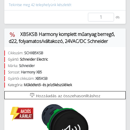
Tekintse meg 42 telephelyünk készletét
db.
XB5KSB Harmony komplett műanyag berregő,
d22, folyamatos/váltakozó, 24VAC/DC Schneider
Cikkszám:
SCHXB5KSB
Gyártó:
Schneider Electric
Márka:
Schneider
Sorozat:
Harmony XB5
Gyártói cikkszám:
XB5KSB
Kategória:
Működtető- és jelzőkészülékek
Hozzáadás az összehasonlításhoz