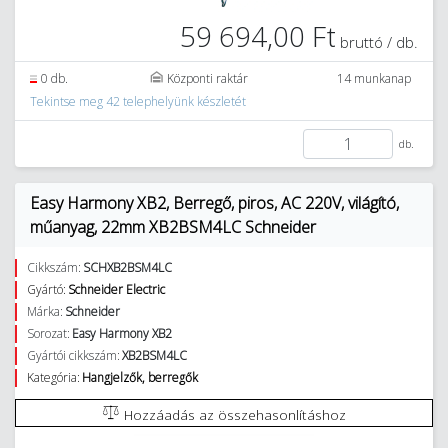
59 694,00 Ft
bruttó / db.
0 db.
Központi raktár
14 munkanap
Tekintse meg 42 telephelyünk készletét
db.
Easy Harmony XB2, Berregő, piros, AC 220V, világító,
műanyag, 22mm XB2BSM4LC Schneider
Cikkszám:
SCHXB2BSM4LC
Gyártó:
Schneider Electric
Márka:
Schneider
Sorozat:
Easy Harmony XB2
Gyártói cikkszám:
XB2BSM4LC
Kategória:
Hangjelzők, berregők
Hozzáadás az összehasonlításhoz