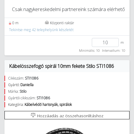
Csak nagykereskedelmi partnereink számára elérhető
0 m
Központi raktár
Tekintse meg 42 telephelyünk készletét
m
Minimális: 10
Intervallum: 10
Kábelösszefogó spirál 10mm fekete Stilo STI1086
Cikkszám:
STI1086
Gyártó:
Daniella
Márka:
Stilo
Gyártói cikkszám:
STI1086
Kategória:
Kábelvédő harisnyák, spirálok
Hozzáadás az összehasonlításhoz