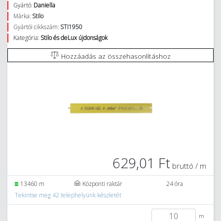
Gyártó:
Daniella
Márka:
Stilo
Gyártói cikkszám:
STI1950
Kategória:
Stilo és deLux újdonságok
Hozzáadás az összehasonlításhoz
629,01 Ft
bruttó / m
13460 m
Központi raktár
24 óra
Tekintse meg 42 telephelyünk készletét
m