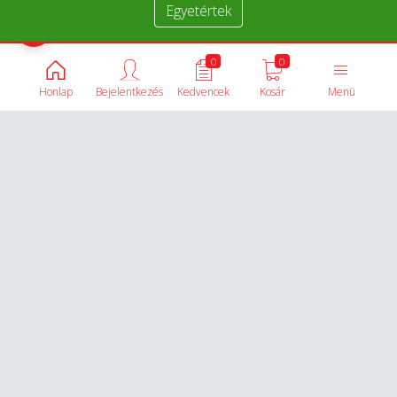
Egyetértek
Termékek összehasonlítása
0
0
Honlap
Bejelentkezés
Kedvencek
Kosár
Menü