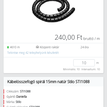
240,00 Ft
bruttó / m
4610 m
Központi raktár
24 óra
Tekintse meg 42 telephelyünk készletét
m
Minimális: 10
Intervallum: 10
Kábelösszefogó spirál 15mm natúr Stilo STI1088
Cikkszám:
STI1088
Gyártó:
Daniella
Márka:
Stilo