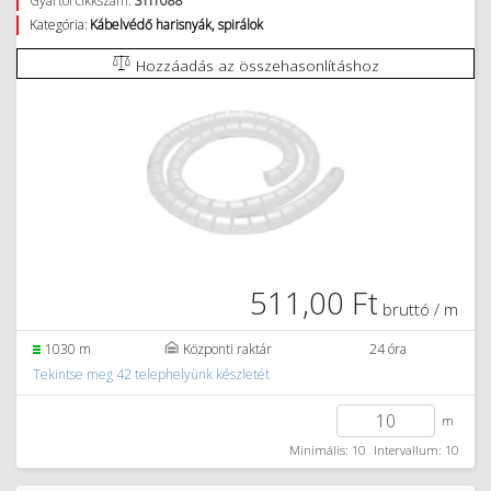
Gyártói cikkszám:
STI1088
Kategória:
Kábelvédő harisnyák, spirálok
Hozzáadás az összehasonlításhoz
511,00 Ft
bruttó / m
1030 m
Központi raktár
24 óra
Tekintse meg 42 telephelyünk készletét
m
Minimális: 10
Intervallum: 10