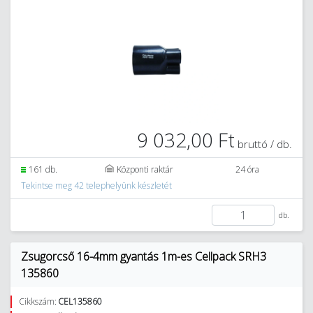
9 032,00 Ft
bruttó / db.
161 db.
Központi raktár
24 óra
Tekintse meg 42 telephelyünk készletét
db.
Zsugorcső 16-4mm gyantás 1m-es Cellpack SRH3
135860
Cikkszám:
CEL135860