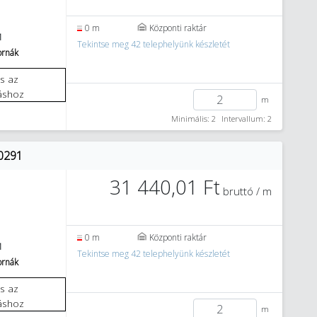
0 m
Központi raktár
1
Tekintse meg 42 telephelyünk készletét
tornák
áshoz
m
Minimális: 2
Intervallum: 2
00291
31 440,01 Ft
bruttó / m
0 m
Központi raktár
1
Tekintse meg 42 telephelyünk készletét
tornák
áshoz
m