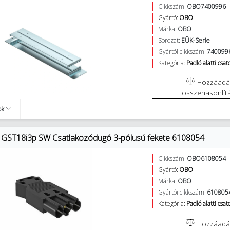
Cikkszám:
OBO7400996
Gyártó:
OBO
Márka:
OBO
Sorozat:
EÜK-Serie
Gyártói cikkszám:
740099
Kategória:
Padló alatti csa
Hozzáadás az
összehasonlít
ok
GST18i3p SW Csatlakozódugó 3-pólusú fekete 6108054
Cikkszám:
OBO6108054
Gyártó:
OBO
Márka:
OBO
Gyártói cikkszám:
610805
Kategória:
Padló alatti csa
Hozzáadás az