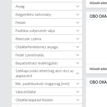
Műszaki adat
Padlódobozok (204)
Anyag
Fedlapok, keretek (75)
Kiegyenlítési tartomány
OBO OKA-
Padló alatti csatornák (351)
Szerelvénybetétek és
Felület
tartozékok (255)
Padlóba süllyesztett vályú
Tűzvédelmi kiegészítők (61)
Rekeszek száma
Villanyszerelési védőcsövek és
tartozékai (1896)
Oldalfal/fenéklemez anyaga
Tömszelencék és szigetelő
Fedél szerelőnyílás
gyűrűk (1309)
Egyéb Installáció technika (188)
Bepattintható fedélrögzítés
Kábelek, vezetékek (1196)
Műszaki adat
Szétkapcsolási lehetőség alsó rész az
Kapcsolóberendezések és
alaptesttől
szekrények (18053)
OBO OKA-W
Min. padlóburkoló magasság [mm]
Szerelvények (10150)
Kaputechnika (9)
Választófallal
Napelemes rendszerek (348)
Oldalfal/alapkád felülete
Világítástechnika (27424)