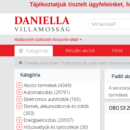
Tájékoztatjuk tisztelt ügyfeleinket,
Kiválasztott szaküzlet: Központi raktár
Aktuális akciók
Hírek
Kategóriák
/
/
Installáció technika
Padlódobozok, padló alatti szerelési r
Kategória
Padló ala
Akciós termékek (4349)
A keresési
Automatizálás (29791)
termékek
Elektromos autótöltők (165)
Elemek, akkumulátorok és töltők
OBO S3 25
(303)
Energiaelosztás (20937)
Hőszivattyúk és tartozékok (30)