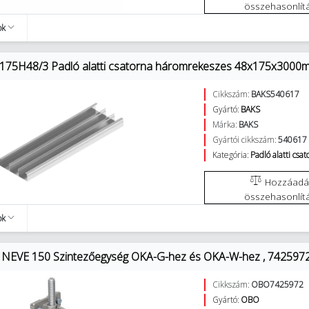
összehasonlít
ok
75H48/3 Padló alatti csatorna háromrekeszes 48x175x3000m
Cikkszám:
BAKS540617
Gyártó:
BAKS
Márka:
BAKS
Gyártói cikkszám:
540617
Kategória:
Padló alatti csa
Hozzáadás az
összehasonlít
ok
NEVE 150 Szintezőegység OKA-G-hez és OKA-W-hez , 742597
Cikkszám:
OBO7425972
Gyártó:
OBO