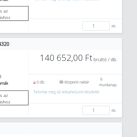
áshoz
db.
4320
140 652,00 Ft
bruttó / db.
0
9
0 db.
Központi raktár
tornák
munkanap
Tekintse meg 42 telephelyünk készletét
áshoz
db.