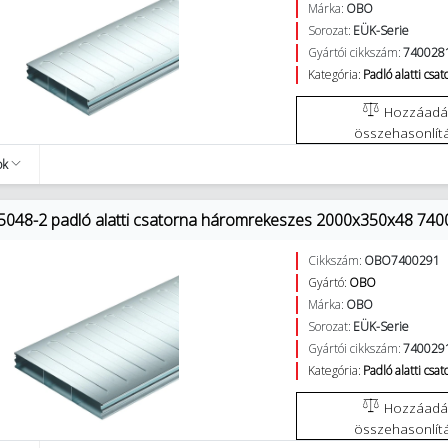
Márka:
OBO
Sorozat:
EÜK-Serie
Gyártói cikkszám:
740028
Kategória:
Padló alatti csa
Hozzáadás az
összehasonlít
ok
048-2 padló alatti csatorna háromrekeszes 2000x350x48 74
Cikkszám:
OBO7400291
Gyártó:
OBO
Márka:
OBO
Sorozat:
EÜK-Serie
Gyártói cikkszám:
740029
Kategória:
Padló alatti csa
Hozzáadás az
összehasonlít