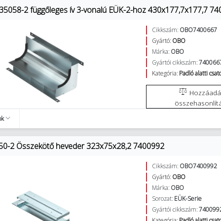
5058-2 függőleges ív 3-vonalú EÜK-2-hoz 430x177,7x177,7 7
Cikkszám:
OBO7400667
Gyártó:
OBO
Márka:
OBO
Gyártói cikkszám:
740066
Kategória:
Padló alatti csa
Hozzáadás az
összehasonlít
ok
50-2 Összekötő heveder 323x75x28,2 7400992
Cikkszám:
OBO7400992
Gyártó:
OBO
Márka:
OBO
Sorozat:
EÜK-Serie
Gyártói cikkszám:
740099
Kategória:
Padló alatti csa