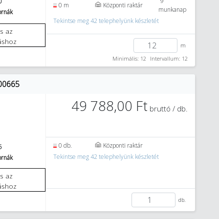
9
0
0 m
Központi raktár
munkanap
tornák
Tekintse meg 42 telephelyünk készletét
áshoz
m
Minimális: 12
Intervallum: 12
400665
49 788,00 Ft
bruttó / db.
0 db.
Központi raktár
5
Tekintse meg 42 telephelyünk készletét
tornák
áshoz
db.