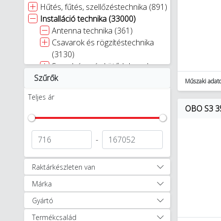
Hűtés, fűtés, szellőzéstechnika (891)
Installáció technika (33000)
Antenna technika (361)
Csavarok és rögzítéstechnika
(3130)
Szerelvény- és kötődobozok
Szűrők
(1311)
Műszaki adat
Dugvillák és aljzatok (192)
Teljes ár
Elosztók, hosszabbítók (772)
OBO S3 35
Energiaoszlopok (160)
Kábelvédelem és szigetelés (674)
Kábel- és vezetékjelölés (784)
-
Kábelek, csövek rögzítés
technikája (3944)
Raktárkészleten van
Kábel/vezeték szerelési és
Márka
csatlakozó anyagok (2519)
Kábeltartó rendszerek (14814)
Gyártó
Padlódobozok, padló alatti
Termékcsalád
szerelési rendszerek (885)