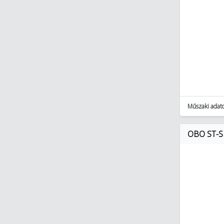
Műszaki adat
OBO ST-S 