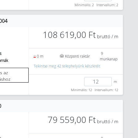
Minimális: 2
Intervallum: 2
004
108 619,00 Ft
bruttó / m
9
4
0 m
Központi raktár
munkanap
tornák
Tekintse meg 42 telephelyünk készletét
áshoz
m
Minimális: 12
Intervallum: 12
0
79 559,00 Ft
bruttó / m