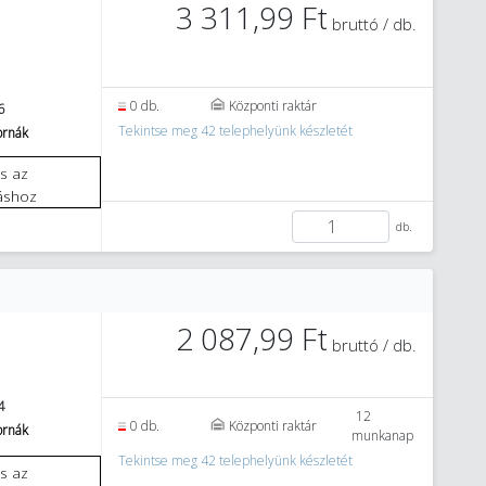
3 311,99 Ft
bruttó / db.
0 db.
Központi raktár
6
Tekintse meg 42 telephelyünk készletét
tornák
áshoz
db.
2 087,99 Ft
bruttó / db.
4
12
0 db.
Központi raktár
tornák
munkanap
Tekintse meg 42 telephelyünk készletét