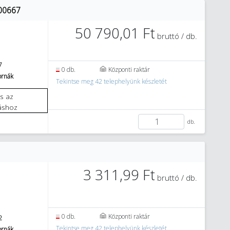
400667
50 790,01 Ft
bruttó / db.
7
0 db.
Központi raktár
tornák
Tekintse meg 42 telephelyünk készletét
áshoz
db.
3 311,99 Ft
bruttó / db.
0 db.
Központi raktár
2
Tekintse meg 42 telephelyünk készletét
tornák