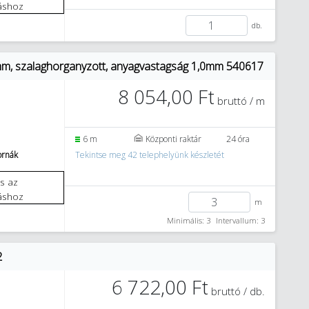
áshoz
db.
m, szalaghorganyzott, anyagvastagság 1,0mm 540617
8 054,00 Ft
bruttó / m
6 m
Központi raktár
24 óra
tornák
Tekintse meg 42 telephelyünk készletét
áshoz
m
Minimális: 3
Intervallum: 3
2
6 722,00 Ft
bruttó / db.