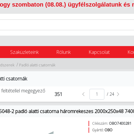
 hogy szombaton (08.08.) ügyfélszolgálatunk és
Szaküzleteink
Rólunk
Kapcsolat
Ko
/
endszerek
Padló alatti csatornák
tti csatornák
 feltétellel megegyező
351
/ 24
048-2 padló alatti csatorna háromrekeszes 2000x250x48 74
Cikkszám:
OBO7400281
Gyártó:
OBO