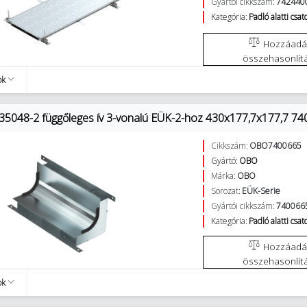
Gyártói cikkszám:
742440
Kategória:
Padló alatti csa
Hozzáadás az
összehasonlít
ok
5048-2 függőleges ív 3-vonalú EÜK-2-hoz 430x177,7x177,7 7
Cikkszám:
OBO7400665
Gyártó:
OBO
Márka:
OBO
Sorozat:
EÜK-Serie
Gyártói cikkszám:
740066
Kategória:
Padló alatti csa
Hozzáadás az
összehasonlít
ok