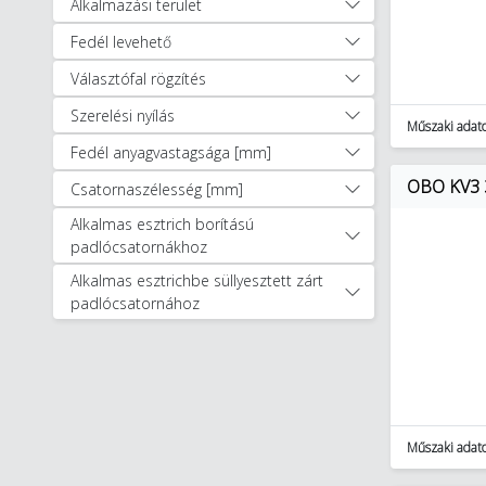
Alkalmazási terület
Villámvédelem (3886)
Egyéb (2252)
Fedél levehető
Autóápolási termékek (47)
Választófal rögzítés
Munkavédelem, védőruházat (1256)
Okosotthon megoldások (321)
Szerelési nyílás
Műszaki adat
Okosotthon csomagok (17)
Fedél anyagvastagsága [mm]
Szerszámok (11894)
OBO KV3 3
Lakossági világítás (2518)
Csatornaszélesség [mm]
Alkalmas esztrich borítású
padlócsatornákhoz
Alkalmas esztrichbe süllyesztett zárt
padlócsatornához
Műszaki adat