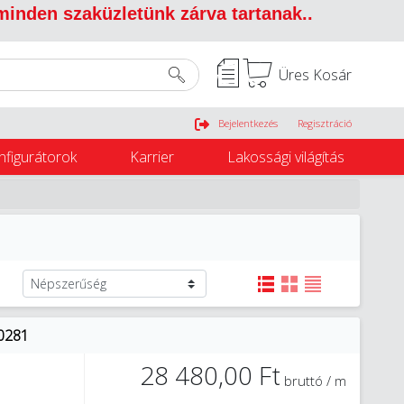
 minden szaküzletünk zárva tartanak.
.
Üres Kosár
Belépés
Bejelentkezés
Regisztráció
nfigurátorok
Karrier
Lakossági világítás
00281
28 480,00 Ft
bruttó / m