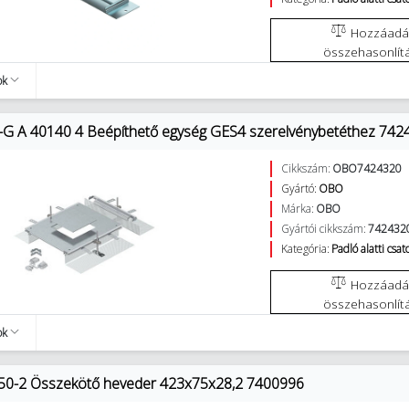
Hozzáadás az
összehasonlít
ok
 A 40140 4 Beépíthető egység GES4 szerelvénybetéthez 742
Cikkszám:
OBO7424320
Gyártó:
OBO
Márka:
OBO
Gyártói cikkszám:
742432
Kategória:
Padló alatti csa
Hozzáadás az
összehasonlít
ok
50-2 Összekötő heveder 423x75x28,2 7400996