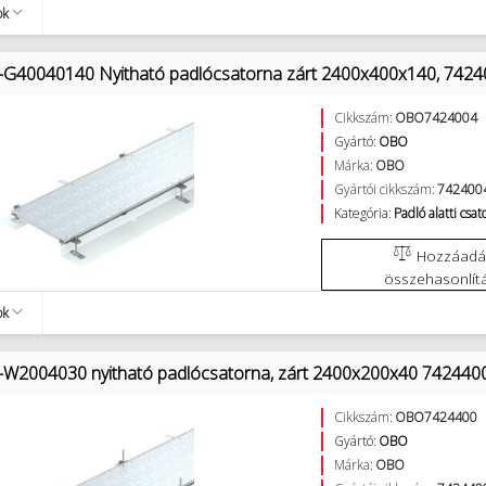
ok
G40040140 Nyitható padlócsatorna zárt 2400x400x140, 7424
Cikkszám:
OBO7424004
Gyártó:
OBO
Márka:
OBO
Gyártói cikkszám:
742400
Kategória:
Padló alatti csa
Hozzáadás az
összehasonlít
ok
2004030 nyitható padlócsatorna, zárt 2400x200x40 742440
Cikkszám:
OBO7424400
Gyártó:
OBO
Márka:
OBO