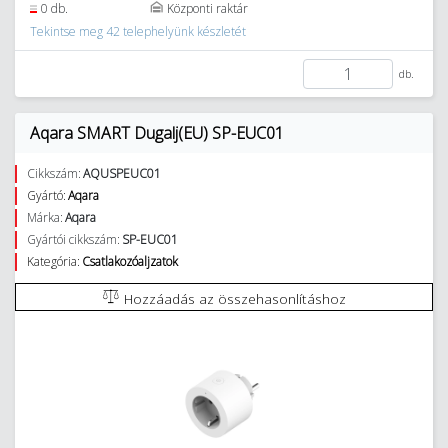
0 db.
Központi raktár
Tekintse meg 42 telephelyünk készletét
db.
Aqara SMART Dugalj(EU) SP-EUC01
Cikkszám:
AQUSPEUC01
Gyártó:
Aqara
Márka:
Aqara
Gyártói cikkszám:
SP-EUC01
Kategória:
Csatlakozóaljzatok
Hozzáadás az összehasonlításhoz