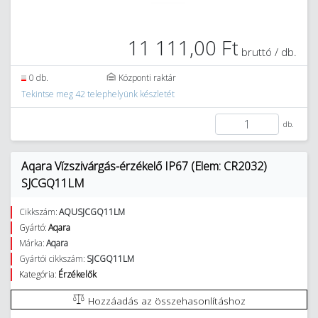
11 111,00 Ft
bruttó / db.
0 db.
Központi raktár
Tekintse meg 42 telephelyünk készletét
db.
Aqara Vízszivárgás-érzékelő IP67 (Elem: CR2032)
SJCGQ11LM
Cikkszám:
AQUSJCGQ11LM
Gyártó:
Aqara
Márka:
Aqara
Gyártói cikkszám:
SJCGQ11LM
Kategória:
Érzékelők
Hozzáadás az összehasonlításhoz