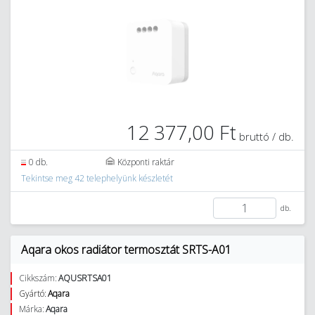
12 377,00 Ft
bruttó / db.
0 db.
Központi raktár
Tekintse meg 42 telephelyünk készletét
db.
Aqara okos radiátor termosztát SRTS-A01
Cikkszám:
AQUSRTSA01
Gyártó:
Aqara
Márka:
Aqara