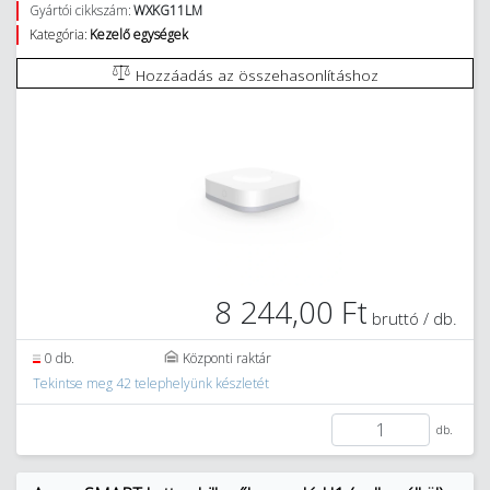
Gyártói cikkszám:
WXKG11LM
Kategória:
Kezelő egységek
Hozzáadás az összehasonlításhoz
8 244,00 Ft
bruttó / db.
0 db.
Központi raktár
Tekintse meg 42 telephelyünk készletét
db.