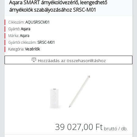
Aqara SMART árnyékolóvezérlő, leengedhető
árnyékolók szabályozásához SRSC-M01
Cikkszám:
AQUSRSCM01
Gyártó:
Aqara
Márka:
Aqara
Gyártói cikkszám:
SRSC-M01
Kategória:
Vezérlők
Hozzáadás az összehasonlításhoz
39 027,00 Ft
bruttó / db.