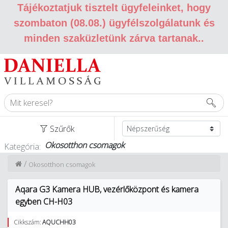
Tájékoztatjuk tisztelt ügyfeleinket, hogy
szombaton (08.08.) ügyfélszolgálatunk és
minden szaküzletünk zárva tartanak.
.
Szűrők
Okosotthon csomagok
Kategória:
/
Okosotthon csomagok
Aqara G3 Kamera HUB, vezérlőközpont és kamera
egyben CH-H03
Cikkszám:
AQUCHH03