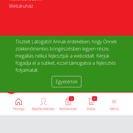
Webáruház
Tisztelt Látogató! Annak érdekében, hogy Önnek
zökkenőmentes böngészésben legyen része,
megállás nélkül fejlesztjük a weboldalt. Kérjük
fogadja el a sütiket, ezzel támogatva a fejlesztés
folyamatát.
Egyetértek
Termékek összehasonlítása
0
0
Honlap
Bejelentkezés
Kedvencek
Kosár
Menü