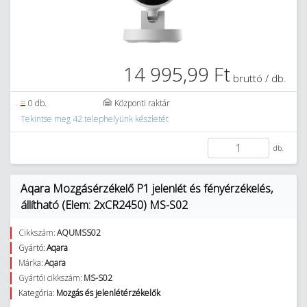
14 995,99 Ft
bruttó / db.
0 db.
Központi raktár
Tekintse meg 42 telephelyünk készletét
db.
Aqara Mozgásérzékelő P1 jelenlét és fényérzékelés,
állítható (Elem: 2xCR2450) MS-S02
Cikkszám:
AQUMSS02
Gyártó:
Aqara
Márka:
Aqara
Gyártói cikkszám:
MS-S02
Kategória:
Mozgás és jelenlétérzékelők