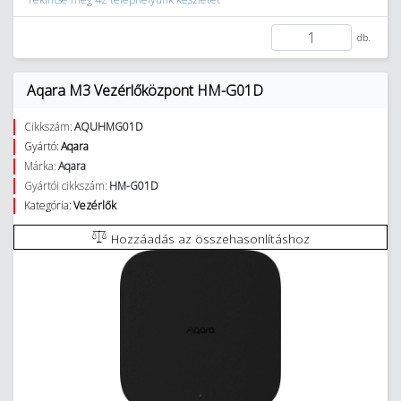
db.
Aqara M3 Vezérlőközpont HM-G01D
Cikkszám:
AQUHMG01D
Gyártó:
Aqara
Márka:
Aqara
Gyártói cikkszám:
HM-G01D
Kategória:
Vezérlők
Hozzáadás az összehasonlításhoz