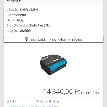
erejéig!!!
Cikkszám:
SHEPLUS2PM
Gyártó:
Allterco
Márka:
Shelly
Gyártói cikkszám:
Shelly Plus 2PM
Kategória:
Vezérlők
Hozzáadás az összehasonlításhoz
14 340,00 Ft
bruttó / db.
0 db.
Központi raktár
Tekintse meg 42 telephelyünk készletét