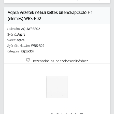
Aqara Vezeték nélküli kettes billenőkapcsoló H1
(elemes) WRS-R02
Cikkszám:
AQUWRSR02
Gyártó:
Aqara
Márka:
Aqara
Gyártói cikkszám:
WRS-R02
Kategória:
Kapcsolók
Hozzáadás az összehasonlításhoz