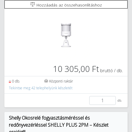
Hozzáadás az összehasonlításhoz
10 305,00 Ft
bruttó / db.
0 db.
Központi raktár
Tekintse meg 42 telephelyünk készletét
db.
Shelly Okosrelé fogyasztásméréssel és
redőnyvezérléssel SHELLY PLUS 2PM – Készlet