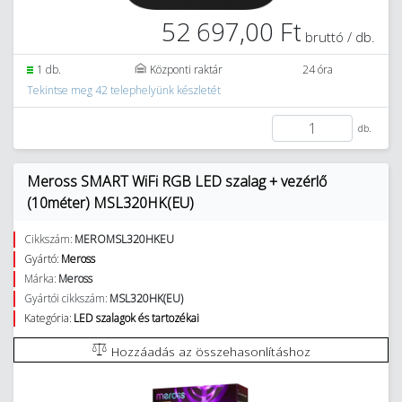
52 697,00 Ft
bruttó / db.
1 db.
Központi raktár
24 óra
Tekintse meg 42 telephelyünk készletét
db.
Meross SMART WiFi RGB LED szalag + vezérlő
(10méter) MSL320HK(EU)
Cikkszám:
MEROMSL320HKEU
Gyártó:
Meross
Márka:
Meross
Gyártói cikkszám:
MSL320HK(EU)
Kategória:
LED szalagok és tartozékai
Hozzáadás az összehasonlításhoz