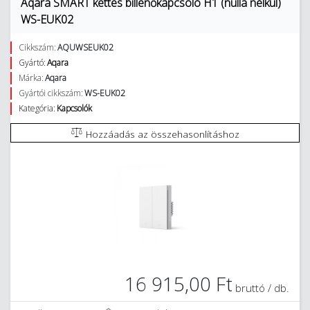
Aqara SMART kettes billenőkapcsoló H1 (nulla nélkül)
WS-EUK02
Cikkszám:
AQUWSEUK02
Gyártó:
Aqara
Márka:
Aqara
Gyártói cikkszám:
WS-EUK02
Kategória:
Kapcsolók
Hozzáadás az összehasonlításhoz
16 915,00 Ft
bruttó / db.