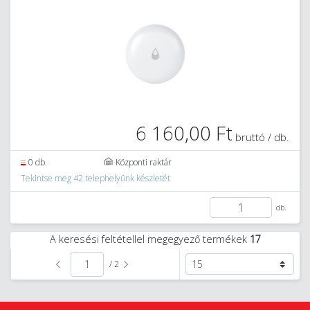
6 160,00 Ft
bruttó / db.
0 db.
Központi raktár
Tekintse meg 42 telephelyünk készletét
db.
A keresési feltétellel megegyező termékek
17
/ 2