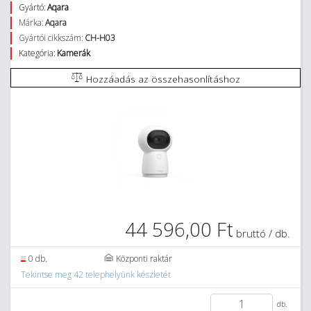
Gyártó:
Aqara
Márka:
Aqara
Gyártói cikkszám:
CH-H03
Kategória:
Kamerák
Hozzáadás az összehasonlításhoz
44 596,00 Ft
bruttó / db.
0 db.
Központi raktár
Tekintse meg 42 telephelyünk készletét
db.