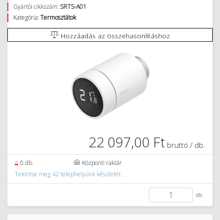
Gyártói cikkszám:
SRTS-A01
Kategória:
Termosztátok
Hozzáadás az összehasonlításhoz
22 097,00 Ft
bruttó / db.
0 db.
Központi raktár
Tekintse meg 42 telephelyünk készletét
db.