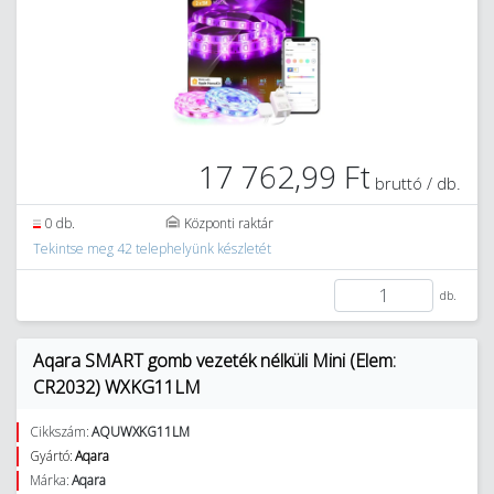
17 762,99 Ft
bruttó / db.
0 db.
Központi raktár
Tekintse meg 42 telephelyünk készletét
db.
Aqara SMART gomb vezeték nélküli Mini (Elem:
CR2032) WXKG11LM
Cikkszám:
AQUWXKG11LM
Gyártó:
Aqara
Márka:
Aqara