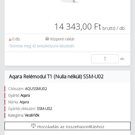
14 343,00 Ft
bruttó / db.
0 db.
Központi raktár
Tekintse meg 42 telephelyünk készletét
db.
Aqara Relémodul T1 (Nulla nélküli) SSM-U02
Cikkszám:
AQUSSMU02
Gyártó:
Aqara
Márka:
Aqara
Gyártói cikkszám:
SSM-U02
Kategória:
Vezérlők
Hozzáadás az összehasonlításhoz