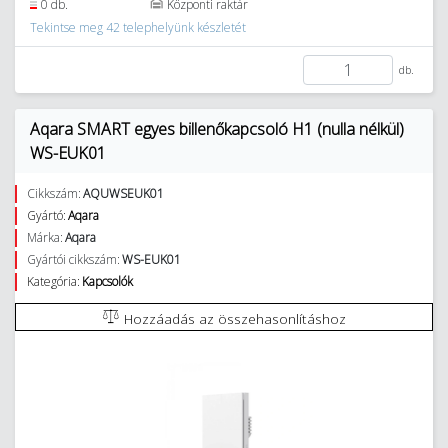
0 db.
Központi raktár
Tekintse meg 42 telephelyünk készletét
db.
Aqara SMART egyes billenőkapcsoló H1 (nulla nélkül)
WS-EUK01
Cikkszám:
AQUWSEUK01
Gyártó:
Aqara
Márka:
Aqara
Gyártói cikkszám:
WS-EUK01
Kategória:
Kapcsolók
Hozzáadás az összehasonlításhoz