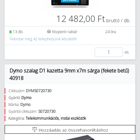
12 482,00 Ft
bruttó / db.
13 db.
Központi raktár
24 óra
Tekintse meg 42 telephelyünk készletét
db.
Dymo szalag D1 kazetta 9mm x7m sárga (fekete betű)
40918
Cikkszám:
DYMS0720730
Gyártó:
Dymo
Márka:
Dymo
Gyártói cikkszám:
S0720730
Kategória:
Telekommunikációs, irodai eszközök
Hozzáadás az összehasonlításhoz