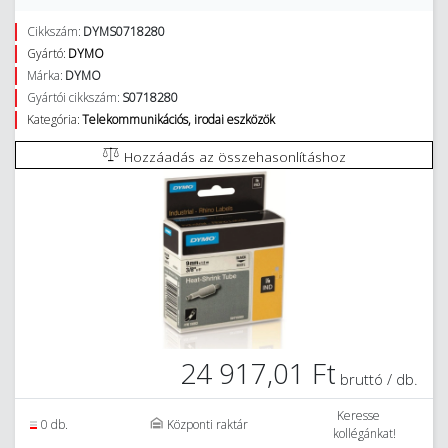
Cikkszám:
DYMS0718280
Gyártó:
DYMO
Márka:
DYMO
Gyártói cikkszám:
S0718280
Kategória:
Telekommunikációs, irodai eszközök
Hozzáadás az összehasonlításhoz
24 917,01 Ft
bruttó / db.
Keresse
0 db.
Központi raktár
kollégánkat!