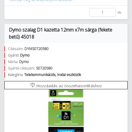
db.
Dymo szalag D1 kazetta 12mm x7m sárga (fekete
betű) 45018
Cikkszám:
DYMS0720580
Gyártó:
Dymo
Márka:
Dymo
Gyártói cikkszám:
S0720580
Kategória:
Telekommunikációs, irodai eszközök
Hozzáadás az összehasonlításhoz