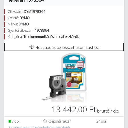
fehéren 1978364
Cikkszám:
DYM1978364
Gyártó:
DYMO
Márka:
DYMO
Gyártói cikkszám:
1978364
Kategória:
Telekommunikációs, irodai eszközök
Hozzáadás az összehasonlításhoz
13 442,00 Ft
bruttó / db.
7 db.
Központi raktár
24 óra
Tekintse meg 42 telephelyünk készletét