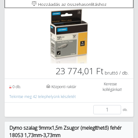
Hozzáadás az összehasonlításhoz
23 774,01 Ft
bruttó / db.
Keresse
0 db.
Központi raktár
kollégánkat!
Tekintse meg 42 telephelyünk készletét
db.
Dymo szalag 9mmx1,5m Zsugor (melegíthető) fehér
18053 1,73mm-3,73mm