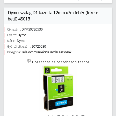
Dymo szalag D1 kazetta 12mm x7m fehér (fekete
betű) 45013
Cikkszám:
DYMS0720530
Gyártó:
Dymo
Márka:
Dymo
Gyártói cikkszám:
S0720530
Kategória:
Telekommunikációs, irodai eszközök
Hozzáadás az összehasonlításhoz