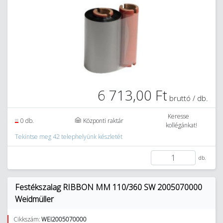
6 713,00 Ft
bruttó / db.
Keresse
0 db.
Központi raktár
kollégánkat!
Tekintse meg 42 telephelyünk készletét
db.
Festékszalag RIBBON MM 110/360 SW 2005070000
Weidmüller
Cikkszám:
WEI2005070000