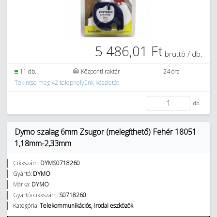
5 486,01 Ft
bruttó / db.
11 db.
Központi raktár
24 óra
Tekintse meg 42 telephelyünk készletét
db.
Dymo szalag 6mm Zsugor (melegíthető) Fehér 18051
1,18mm-2,33mm
Cikkszám:
DYMS0718260
Gyártó:
DYMO
Márka:
DYMO
Gyártói cikkszám:
S0718260
Kategória:
Telekommunikációs, irodai eszközök