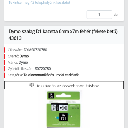
Tekintse meg 42 telephelyünk készletét
db.
Dymo szalag D1 kazetta 6mm x7m fehér (fekete betű)
43613
Cikkszám:
DYMS0720780
Gyártó:
Dymo
Márka:
Dymo
Gyártói cikkszám:
S0720780
Kategória:
Telekommunikációs, irodai eszközök
Hozzáadás az összehasonlításhoz