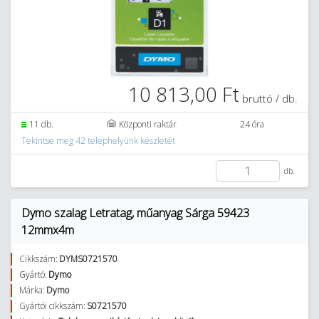
10 813,00 Ft
bruttó / db.
11 db.
Központi raktár
24 óra
Tekintse meg 42 telephelyünk készletét
db.
Dymo szalag Letratag, műanyag Sárga 59423
12mmx4m
Cikkszám:
DYMS0721570
Gyártó:
Dymo
Márka:
Dymo
Gyártói cikkszám:
S0721570