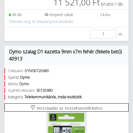
11 521,00 Ft
bruttó / db.
49 db.
Központi raktár
24 óra
Tekintse meg 42 telephelyünk készletét
db.
Dymo szalag D1 kazetta 9mm x7m fehér (fekete betű)
40913
Cikkszám:
DYMS0720680
Gyártó:
Dymo
Márka:
Dymo
Gyártói cikkszám:
S0720680
Kategória:
Telekommunikációs, irodai eszközök
Hozzáadás az összehasonlításhoz