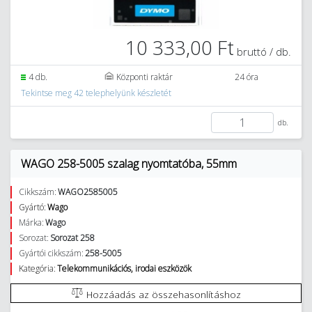
10 333,00 Ft
bruttó / db.
4 db.
Központi raktár
24 óra
Tekintse meg 42 telephelyünk készletét
db.
WAGO 258-5005 szalag nyomtatóba, 55mm
Cikkszám:
WAGO2585005
Gyártó:
Wago
Márka:
Wago
Sorozat:
Sorozat 258
Gyártói cikkszám:
258-5005
Kategória:
Telekommunikációs, irodai eszközök
Hozzáadás az összehasonlításhoz