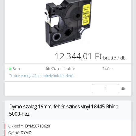
12 344,01 Ft
bruttó / db.
6 db.
Központi raktár
24 óra
Tekintse meg 42 telephelyünk készletét
db.
Dymo szalag 19mm, fehér színes vinyl 18445 Rhino
5000-hez
Cikkszám:
DYMS0718620
Gyártó:
DYMO