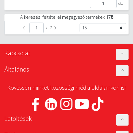
db.
A keresési feltétellel megegyező termékek
178
/ 12
Kapcsolat
Általános
Kövessen minket közösségi média oldalainkon is!
Letöltések