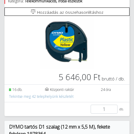
Kategória:
Telekommunikációs, irodai eszközök
Hozzáadás az összehasonlításhoz
5 646,00 Ft
bruttó / db.
16 db.
Központi raktár
24 óra
Tekintse meg 42 telephelyünk készletét
db.
DYMO tartós D1 szalag (12 mm x 5,5 M), fekete