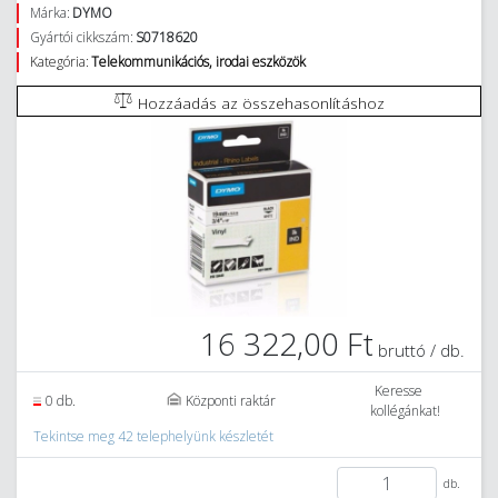
Márka:
DYMO
Gyártói cikkszám:
S0718620
Kategória:
Telekommunikációs, irodai eszközök
Hozzáadás az összehasonlításhoz
16 322,00 Ft
bruttó / db.
Keresse
0 db.
Központi raktár
kollégánkat!
Tekintse meg 42 telephelyünk készletét
db.