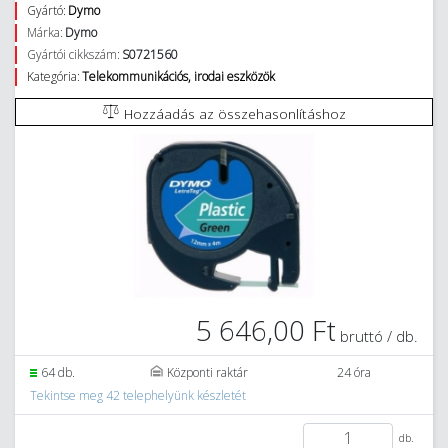
Gyártó:
Dymo
Márka:
Dymo
Gyártói cikkszám:
S0721560
Kategória:
Telekommunikációs, irodai eszközök
Hozzáadás az összehasonlításhoz
5 646,00 Ft
bruttó / db.
64 db.
Központi raktár
24 óra
Tekintse meg 42 telephelyünk készletét
db.