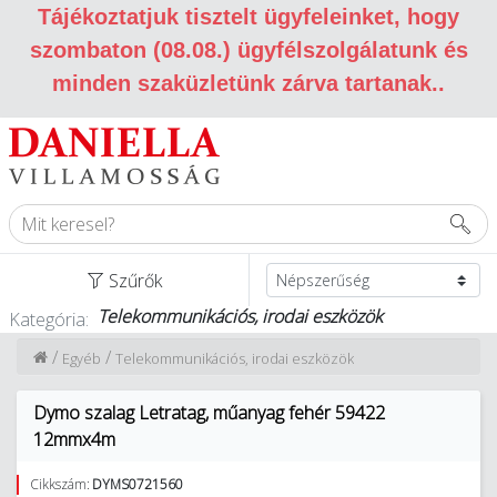
Tájékoztatjuk tisztelt ügyfeleinket, hogy
szombaton (08.08.) ügyfélszolgálatunk és
minden szaküzletünk zárva tartanak.
.
Szűrők
Telekommunikációs, irodai eszközök
Kategória:
/
/
Egyéb
Telekommunikációs, irodai eszközök
Dymo szalag Letratag, műanyag fehér 59422
12mmx4m
Cikkszám:
DYMS0721560