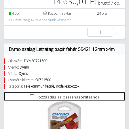
14 630,01 Ft
bruttó / db.
4 db.
Központi raktár
24 óra
Tekintse meg 42 telephelyünk készletét
db.
Dymo szalag Letratag papír fehér 59421 12mm x4m
Cikkszám:
DYMS0721500
Gyártó:
Dymo
Márka:
Dymo
Gyártói cikkszám:
S0721500
Kategória:
Telekommunikációs, irodai eszközök
Hozzáadás az összehasonlításhoz