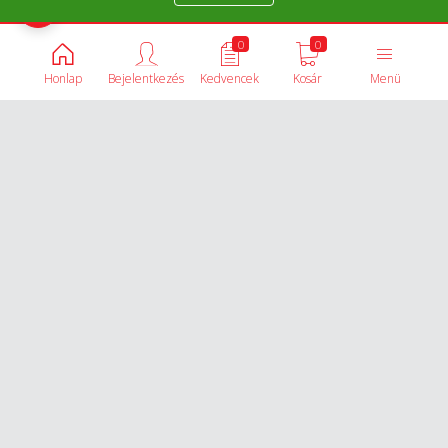
Termékek összehasonlítása
0
0
Honlap
Bejelentkezés
Kedvencek
Kosár
Menü