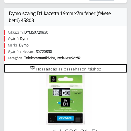
Dymo szalag D1 kazetta 19mm x7m fehér (fekete
betű) 45803
Cikkszám:
DYMS0720830
Gyártó:
Dymo
Márka:
Dymo
Gyártói cikkszám:
S0720830
Kategória:
Telekommunikációs, irodai eszközök
Hozzáadás az összehasonlításhoz