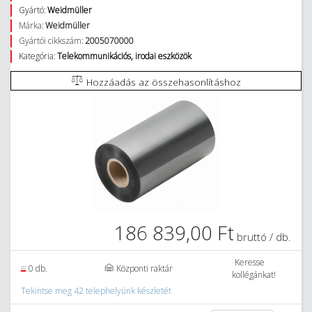
Gyártó:
Weidmüller
Márka:
Weidmüller
Gyártói cikkszám:
2005070000
Kategória:
Telekommunikációs, irodai eszközök
Hozzáadás az összehasonlításhoz
186 839,00 Ft
bruttó / db.
Keresse
0 db.
Központi raktár
kollégánkat!
Tekintse meg 42 telephelyünk készletét