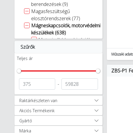
berendezések (9)
Magasfeszültségű
elosztórendszerek (77)
Mágneskapcsolók, motorvédelmi
készülékek (638)
Motorindító kombinációk
Szűrők
(373)
Segédkontaktorok (62)
Műszaki adat
Teljes ár
Egyéb Mágneskapcsolók,
motorvédelmi készülékek
ZBS-P1 Fe
(203)
Megszakítók, főkapcsolók (6653)
-
Mérőberendezés (598)
Áramelosztás (1911)
Raktárkészleten van
Sínre szerelhető
Akciós Termékeink
moduláris készülékek (7339)
Biztosítós szakaszolókapcsolók
Gyártó
és betétek (2022)
Márka
Tokozott síncsatorna