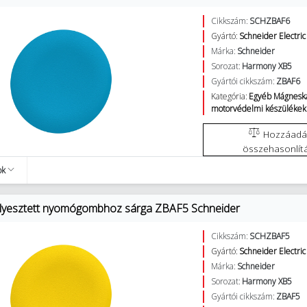
Cikkszám:
SCHZBAF6
Gyártó:
Schneider Electric
Márka:
Schneider
Sorozat:
Harmony XB5
Gyártói cikkszám:
ZBAF6
Kategória:
Egyéb Mágneska
motorvédelmi készülékek
Hozzáadás az
összehasonlít
ok
llyesztett nyomógombhoz sárga ZBAF5 Schneider
Cikkszám:
SCHZBAF5
Gyártó:
Schneider Electric
Márka:
Schneider
Sorozat:
Harmony XB5
Gyártói cikkszám:
ZBAF5