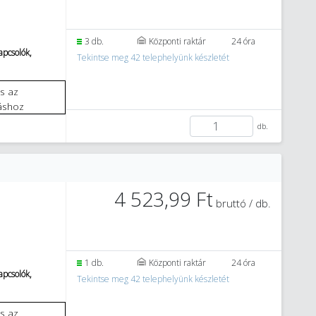
3 db.
Központi raktár
24 óra
pcsolók,
Tekintse meg 42 telephelyünk készletét
áshoz
db.
4 523,99 Ft
bruttó / db.
1 db.
Központi raktár
24 óra
pcsolók,
Tekintse meg 42 telephelyünk készletét