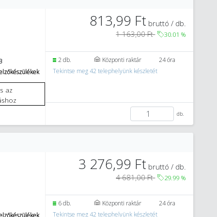
813,99 Ft
bruttó / db.
1 163,00 Ft
30.01
%
2 db.
Központi raktár
24 óra
3
Tekintse meg 42 telephelyünk készletét
jelzőkészülékek
áshoz
db.
3 276,99 Ft
bruttó / db.
4 681,00 Ft
29.99
%
6 db.
Központi raktár
24 óra
Tekintse meg 42 telephelyünk készletét
jelzőkészülékek