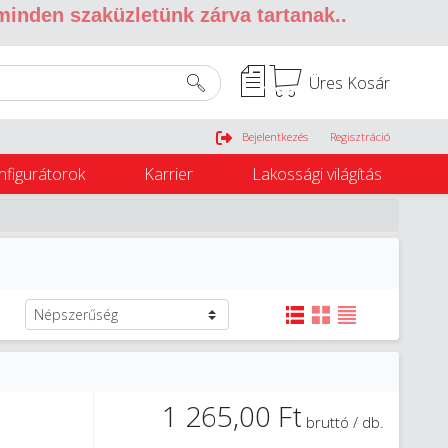
 minden szaküzletünk zárva tartanak.
.
Üres Kosár
Belépés
Bejelentkezés
Regisztráció
nfigurátorok
Karrier
Lakossági világítás
1 265,00 Ft
bruttó / db.