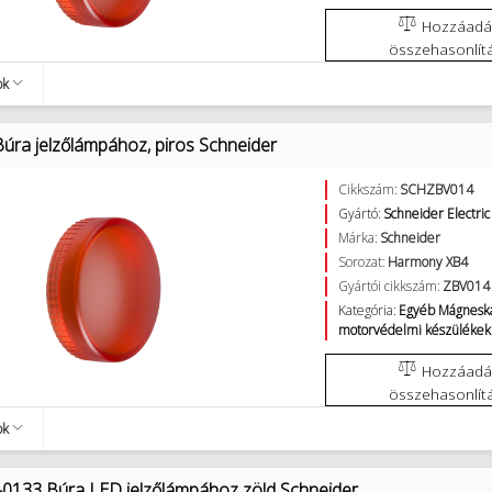
Hozzáadás az
összehasonlít
ok
úra jelzőlámpához, piros Schneider
Cikkszám:
SCHZBV014
Gyártó:
Schneider Electric
Márka:
Schneider
Sorozat:
Harmony XB4
Gyártói cikkszám:
ZBV014
Kategória:
Egyéb Mágneska
motorvédelmi készülékek
Hozzáadás az
összehasonlít
ok
0133 Búra LED jelzőlámpához zöld Schneider