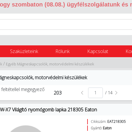
 hogy szombaton (08.08.) ügyfélszolgálatunk és
Szaküzleteink
Rólunk
Kapcsolat
Ko
/
ek
Egyéb Mágneskapcsolók, motorvédelmi készülékek
gneskapcsolók, motorvédelmi készülékek
 feltétellel megegyező
203
/ 14
-X7 Világító nyomógomb lapka 218305 Eaton
Cikkszám:
EAT218305
Gyártó:
Eaton