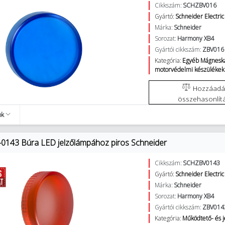
Cikkszám:
SCHZBV016
Gyártó:
Schneider Electric
Márka:
Schneider
Sorozat:
Harmony XB4
Gyártói cikkszám:
ZBV016
Kategória:
Egyéb Mágneska
motorvédelmi készülékek
Hozzáadás az
összehasonlít
ok
0143 Búra LED jelzőlámpához piros Schneider
Cikkszám:
SCHZBV0143
Gyártó:
Schneider Electric
Márka:
Schneider
Sorozat:
Harmony XB4
Gyártói cikkszám:
ZBV014
Kategória:
Működtető- és 