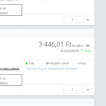
áshoz
db.
3 446,01 Ft
bruttó / db.
4 923,00 Ft
30
%
6 db.
Központi raktár
24 óra
Tekintse meg 42 telephelyünk készletét
jelzőkészülékek
áshoz
db.