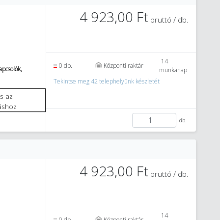
4 923,00 Ft
bruttó / db.
14
0 db.
Központi raktár
pcsolók,
munkanap
Tekintse meg 42 telephelyünk készletét
áshoz
db.
4 923,00 Ft
bruttó / db.
14
0 db.
Központi raktár