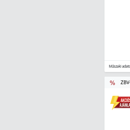
Okosotthon megoldások (321)
Okosotthon csomagok (17)
Szerszámok (11894)
Lakossági világítás (2518)
Műszaki adat
ZBV-