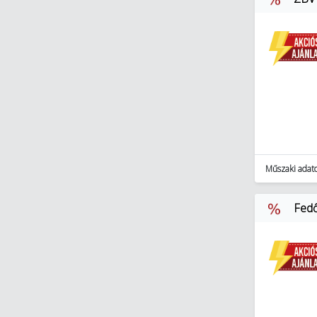
Műszaki adat
Fedő