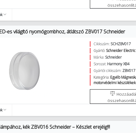
összehasonlít
ok
ED-es világító nyomógombhoz, átlátszó ZBV017 Schneider
Cikkszám:
SCHZBV017
Gyártó:
Schneider Electric
Márka:
Schneider
Sorozat:
Harmony XB4
Gyártói cikkszám:
ZBV017
Kategória:
Egyéb Mágneska
motorvédelmi készülékek
Hozzáadás az
összehasonlít
ok
lámpához, kék ZBV016 Schneider – Készlet erejéig!!!