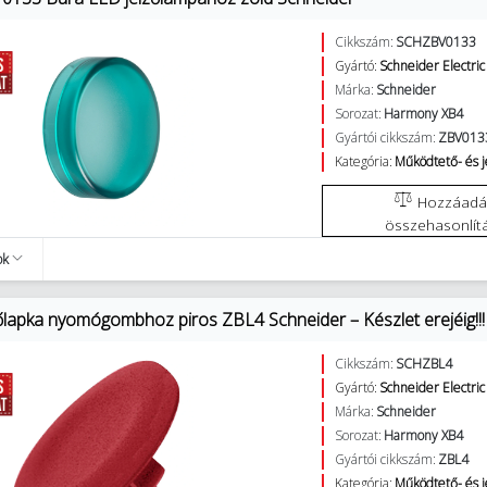
Cikkszám:
SCHZBV0133
Gyártó:
Schneider Electric
Márka:
Schneider
Sorozat:
Harmony XB4
Gyártói cikkszám:
ZBV013
Kategória:
Működtető- és 
Hozzáadás az
összehasonlít
ok
lapka nyomógombhoz piros ZBL4 Schneider – Készlet erejéig!!!
Cikkszám:
SCHZBL4
Gyártó:
Schneider Electric
Márka:
Schneider
Sorozat:
Harmony XB4
Gyártói cikkszám:
ZBL4
Kategória:
Működtető- és 