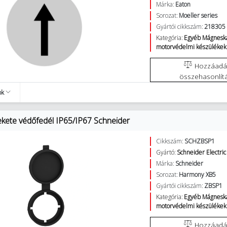
Márka:
Eaton
Sorozat:
Moeller series
Gyártói cikkszám:
218305
Kategória:
Egyéb Mágneska
motorvédelmi készülékek
Hozzáadás az
összehasonlít
ok
kete védőfedél IP65/IP67 Schneider
Cikkszám:
SCHZBSP1
Gyártó:
Schneider Electric
Márka:
Schneider
Sorozat:
Harmony XB5
Gyártói cikkszám:
ZBSP1
Kategória:
Egyéb Mágneska
motorvédelmi készülékek
Hozzáadás az