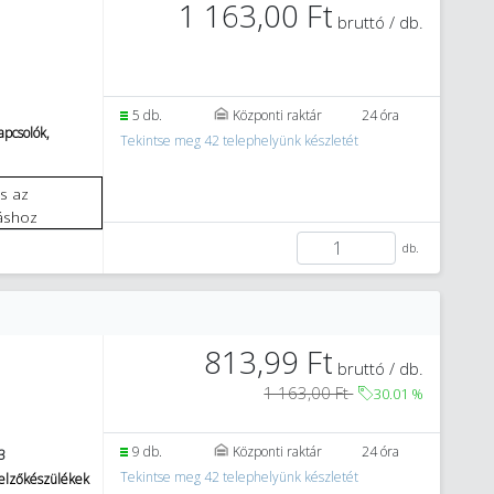
1 163,00 Ft
bruttó / db.
5 db.
Központi raktár
24 óra
pcsolók,
Tekintse meg 42 telephelyünk készletét
áshoz
db.
813,99 Ft
bruttó / db.
1 163,00 Ft
30.01
%
9 db.
Központi raktár
24 óra
3
Tekintse meg 42 telephelyünk készletét
jelzőkészülékek