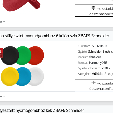
Hozzáadás az
összehasonlít
ok
ap süllyesztett nyomógombhoz 6 külön szín ZBAF9 Schneider
Cikkszám:
SCHZBAF9
Gyártó:
Schneider Electric
Márka:
Schneider
Sorozat:
Harmony XB5
Gyártói cikkszám:
ZBAF9
Kategória:
Működtető- és 
Hozzáadás az
összehasonlít
ok
llyesztett nyomógombhoz kék ZBAF6 Schneider