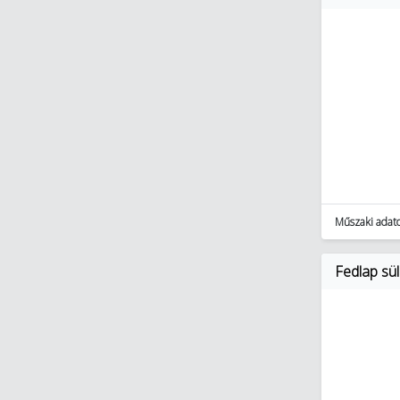
Műszaki adat
Fedlap sü