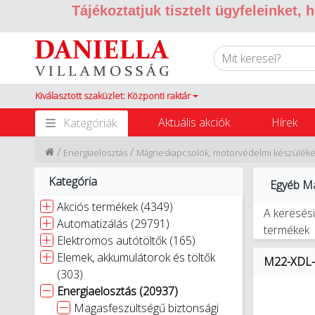
Tájékoztatjuk tisztelt ügyfeleinket,
Kiválasztott szaküzlet: Központi raktár
Aktuális akciók
Hírek
Kategóriák
/
/
Energiaelosztás
Mágneskapcsolók, motorvédelmi készülék
Kategória
Egyéb Má
Akciós termékek (4349)
A keresési
Automatizálás (29791)
termékek
Elektromos autótöltők (165)
Elemek, akkumulátorok és töltők
M22-XDL-W
(303)
Energiaelosztás (20937)
Magasfeszültségű biztonsági