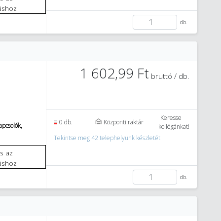
áshoz
db.
1 602,99 Ft
bruttó / db.
Keresse
0 db.
Központi raktár
pcsolók,
kollégánkat!
Tekintse meg 42 telephelyünk készletét
áshoz
db.