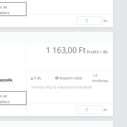
áshoz
db.
1 163,00 Ft
bruttó / db.
14
0 db.
Központi raktár
pcsolók,
munkanap
Tekintse meg 42 telephelyünk készletét
áshoz
db.