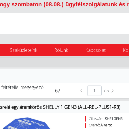
 hogy szombaton (08.08.) ügyfélszolgálatunk és
Szaküzleteink
Rólunk
Kapcsolat
Ko
 feltétellel megegyező
67
/ 5
osrelé egy áramkörös SHELLY 1 GEN3 (ALL-REL-PLUS1-R3)
Cikkszám:
SHE1GEN3
Gyártó:
Allterco