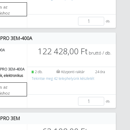
áshoz
db.
LY PRO 3EM-400A
122 428,00 Ft
00A
bruttó / db.
 PRO 3EM-400A
2 db.
Központi raktár
24 óra
k, elektronikus
Tekintse meg 42 telephelyünk készletét
áshoz
db.
LY PRO 3EM