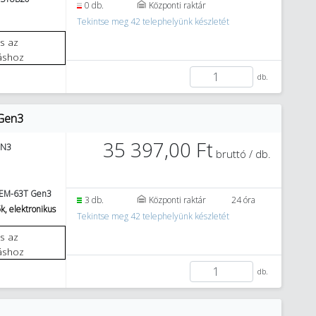
0 db.
Központi raktár
Tekintse meg 42 telephelyünk készletét
áshoz
db.
 Gen3
35 397,00 Ft
EN3
bruttó / db.
3EM-63T Gen3
3 db.
Központi raktár
24 óra
k, elektronikus
Tekintse meg 42 telephelyünk készletét
áshoz
db.