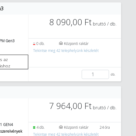
n3
8 090,00 Ft
bruttó / db.
2PM Gen3
0 db.
Központi raktár
Tekintse meg 42 telephelyünk készletét
áshoz
db.
7 964,00 Ft
bruttó / db.
 1 GEN4
4 db.
Központi raktár
24 óra
 szerelvények
Tekintse meg 42 telephelyünk készletét