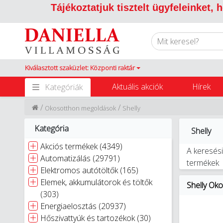
Tájékoztatjuk tisztelt ügyfeleinket,
Kiválasztott szaküzlet: Központi raktár
Aktuális akciók
Hírek
Kategóriák
/
/
Okosotthon megoldások
Shelly
Kategória
Shelly
Akciós termékek (4349)
A keresési
Automatizálás (29791)
termékek
Elektromos autótöltők (165)
Elemek, akkumulátorok és töltők
Shelly Ok
(303)
Energiaelosztás (20937)
Hőszivattyúk és tartozékok (30)