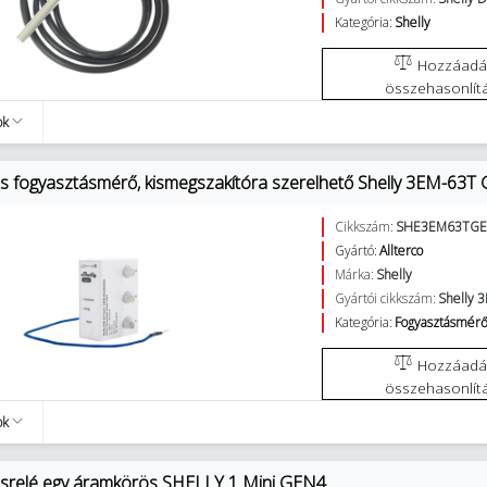
Kategória:
Shelly
Hozzáadás az
összehasonlít
ok
os fogyasztásmérő, kismegszakítóra szerelhető Shelly 3EM-63T
Cikkszám:
SHE3EM63TG
Gyártó:
Allterco
Márka:
Shelly
Gyártói cikkszám:
Shelly 
Kategória:
Fogyasztásmérő
Hozzáadás az
összehasonlít
ok
osrelé egy áramkörös SHELLY 1 Mini GEN4