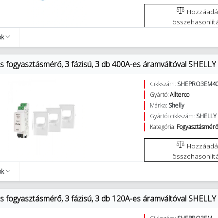
Hozzáadás az
összehasonlít
ok
os fogyasztásmérő, 3 fázisú, 3 db 400A-es áramváltóval SHEL
Cikkszám:
SHEPRO3EM4
Gyártó:
Allterco
Márka:
Shelly
Gyártói cikkszám:
SHELLY
Kategória:
Fogyasztásmérő
Hozzáadás az
összehasonlít
ok
os fogyasztásmérő, 3 fázisú, 3 db 120A-es áramváltóval SHEL