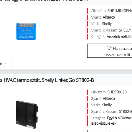
Cikkszám:
SHE1MINIGEN
Gyártó:
Allterco
Márka:
Shelly
Gyártói cikkszám:
SHELLY 
Kategória:
Vezeték nélküli
Hozzáadás az
összehasonlít
ok
os HVAC termosztát, Shelly LinkedGo ST802-B
Cikkszám:
SHEST802B
Gyártó:
Allterco
Márka:
Shelly
Gyártói cikkszám:
ST802-
Kategória:
Egyéb Működte
jelzőkészülékek