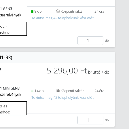
 1 GEN3
8 db.
Központi raktár
24 óra
 szerelvények
Tekintse meg 42 telephelyünk készletét
áshoz
db.
I1-R3)
5 296,00 Ft
3
bruttó / db.
1 Mini GEN3
14 db.
Központi raktár
24 óra
 szerelvények
Tekintse meg 42 telephelyünk készletét
áshoz
db.