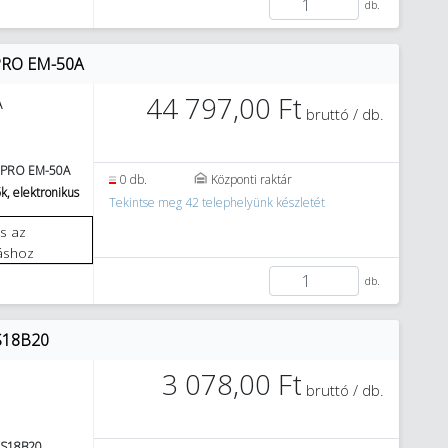
db.
Y PRO EM-50A
44 797,00 Ft
A
bruttó / db.
 PRO EM-50A
0 db.
Központi raktár
k, elektronikus
Tekintse meg 42 telephelyünk készletét
áshoz
db.
 DS18B20
3 078,00 Ft
bruttó / db.
DS18B20