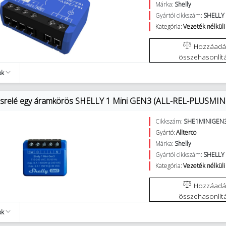
Márka:
Shelly
Gyártói cikkszám:
SHELLY
Kategória:
Vezeték nélküli
Hozzáadás az
összehasonlít
ok
osrelé egy áramkörös SHELLY 1 Mini GEN3 (ALL-REL-PLUSMIN
Cikkszám:
SHE1MINIGEN
Gyártó:
Allterco
Márka:
Shelly
Gyártói cikkszám:
SHELLY 
Kategória:
Vezeték nélküli
Hozzáadás az
összehasonlít
ok