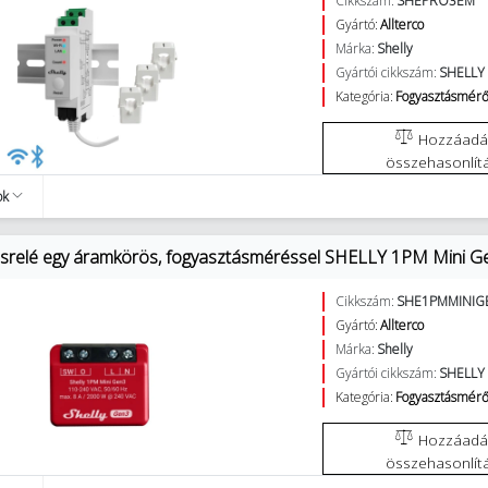
Cikkszám:
SHEPRO3EM
Gyártó:
Allterco
Márka:
Shelly
Gyártói cikkszám:
SHELLY
Kategória:
Fogyasztásmérő
Hozzáadás az
összehasonlít
ok
osrelé egy áramkörös, fogyasztásméréssel SHELLY 1PM Mini
Cikkszám:
SHE1PMMINIG
Gyártó:
Allterco
Márka:
Shelly
Gyártói cikkszám:
SHELLY
Kategória:
Fogyasztásmérő
Hozzáadás az
összehasonlít