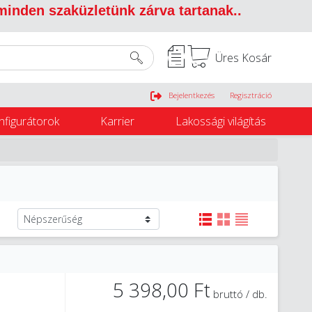
 minden szaküzletünk zárva tartanak.
.
Üres Kosár
Belépés
Bejelentkezés
Regisztráció
nfigurátorok
Karrier
Lakossági világítás
5 398,00 Ft
bruttó / db.