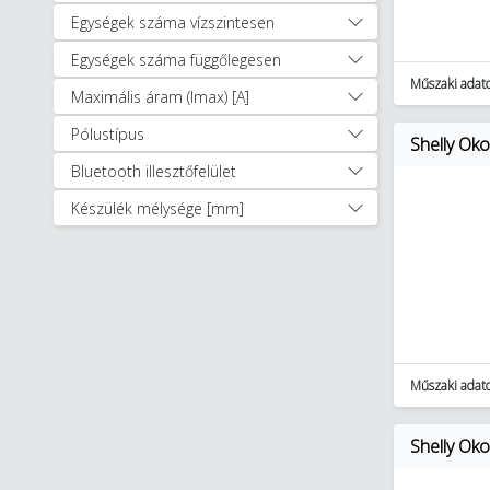
Egységek száma vízszintesen
Egységek száma függőlegesen
Műszaki adat
Maximális áram (Imax) [A]
Pólustípus
Shelly Ok
Bluetooth illesztőfelület
Készülék mélysége [mm]
Műszaki adat
Shelly Ok