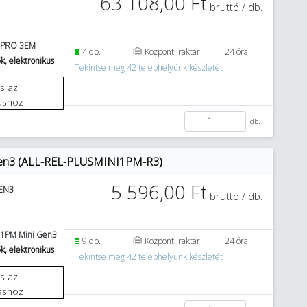
63 108,00 Ft
bruttó / db.
 PRO 3EM
4 db.
Központi raktár
24 óra
k, elektronikus
Tekintse meg 42 telephelyünk készletét
áshoz
db.
 Gen3 (ALL-REL-PLUSMINI1PM-R3)
5 596,00 Ft
EN3
bruttó / db.
 1PM Mini Gen3
9 db.
Központi raktár
24 óra
k, elektronikus
Tekintse meg 42 telephelyünk készletét
áshoz