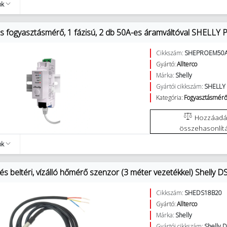
ok
os fogyasztásmérő, 1 fázisú, 2 db 50A-es áramváltóval SHELL
Cikkszám:
SHEPROEM50
Gyártó:
Allterco
Márka:
Shelly
Gyártói cikkszám:
SHELLY
Kategória:
Fogyasztásmérő
Hozzáadás az
összehasonlít
ok
- és beltéri, vízálló hőmérő szenzor (3 méter vezetékkel) Shelly
Cikkszám:
SHEDS18B20
Gyártó:
Allterco
Márka:
Shelly
Gyártói cikkszám:
Shelly 