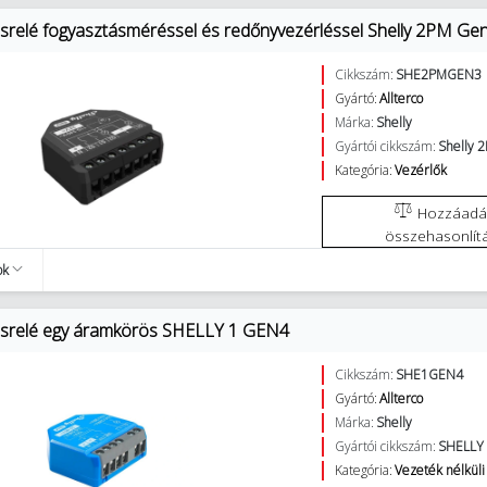
osrelé fogyasztásméréssel és redőnyvezérléssel Shelly 2PM Ge
Cikkszám:
SHE2PMGEN3
Gyártó:
Allterco
Márka:
Shelly
Gyártói cikkszám:
Shelly 
Kategória:
Vezérlők
Hozzáadás az
összehasonlít
ok
osrelé egy áramkörös SHELLY 1 GEN4
Cikkszám:
SHE1GEN4
Gyártó:
Allterco
Márka:
Shelly
Gyártói cikkszám:
SHELLY
Kategória:
Vezeték nélküli