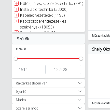
Hűtés, fűtés, szellőzéstechnika (891)
Installáció technika (33000)
Kábelek, vezetékek (1196)
Kapcsolóberendezések és
szekrények (18053)
Szerelvények (10150)
Műszaki adat
Szűrők
Kaputechnika (9)
Napelemes rendszerek (348)
Teljes ár
Shelly Ok
Világítástechnika (27424)
Villámvédelem (3886)
Egyéb (2252)
Autóápolási termékek (47)
-
Munkavédelem, védőruházat (1256)
Okosotthon megoldások (321)
Raktárkészleten van
Schneider Wiser (8)
Gyártó
Legrand Netatmo (114)
Qubino (16)
Márka
SmartThings (Samsung portfólió)
Műszaki adat
Szerelési mód
(4)