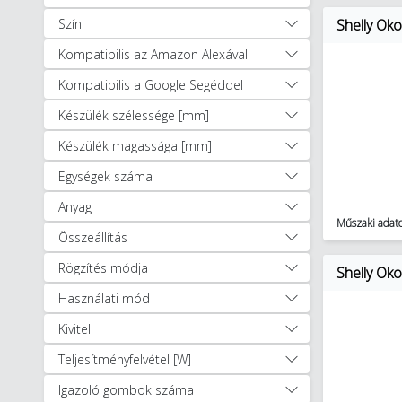
Aqara (32)
Szín
Shelly Ok
Meross (3)
Kompatibilis az Amazon Alexával
Mohanet (1)
Okos világítási megoldások (76)
Kompatibilis a Google Segéddel
Shelly (67)
Készülék szélessége [mm]
Okosotthon csomagok (17)
Készülék magassága [mm]
Szerszámok (11894)
Lakossági világítás (2518)
Egységek száma
Anyag
Műszaki adat
Összeállítás
Rögzítés módja
Shelly Ok
Használati mód
Kivitel
Teljesítményfelvétel [W]
Igazoló gombok száma