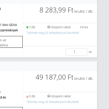
8 283,99 Ft
4
bruttó / db.
1 Mini GEN4
3 db.
Központi raktár
24 óra
 szerelvények
Tekintse meg 42 telephelyünk készletét
áshoz
db.
49 187,00 Ft
bruttó / db.
B
0 db.
Központi raktár
tő és
Tekintse meg 42 telephelyünk készletét