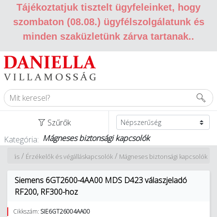
Tájékoztatjuk tisztelt ügyfeleinket, hogy
szombaton (08.08.) ügyfélszolgálatunk és
minden szaküzletünk zárva tartanak.
.
Szűrők
Mágneses biztonsági kapcsolók
Kategória:
/
/
tizálás
Érzékelők és végálláskapcsolók
Mágneses biztonsági kapcsolók
Siemens 6GT2600-4AA00 MDS D423 válaszjeladó
RF200, RF300-hoz
Cikkszám:
SIE6GT26004AA00