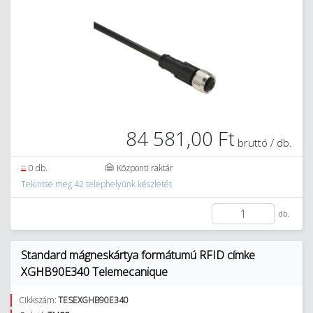
84 581,00 Ft
bruttó / db.
0 db.
Központi raktár
Tekintse meg 42 telephelyünk készletét
db.
Standard mágneskártya formátumú RFID címke
XGHB90E340 Telemecanique
Cikkszám:
TESEXGHB90E340