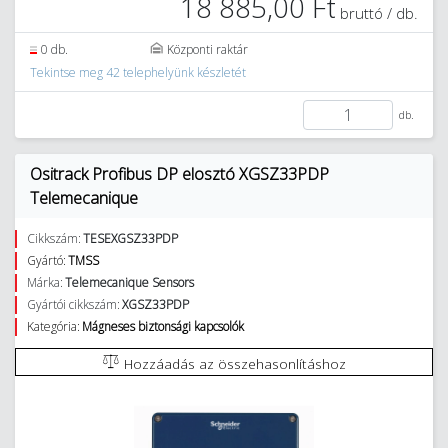
18 885,00 Ft
bruttó / db.
0 db.
Központi raktár
Tekintse meg 42 telephelyünk készletét
db.
Ositrack Profibus DP elosztó XGSZ33PDP
Telemecanique
Cikkszám:
TESEXGSZ33PDP
Gyártó:
TMSS
Márka:
Telemecanique Sensors
Gyártói cikkszám:
XGSZ33PDP
Kategória:
Mágneses biztonsági kapcsolók
Hozzáadás az összehasonlításhoz