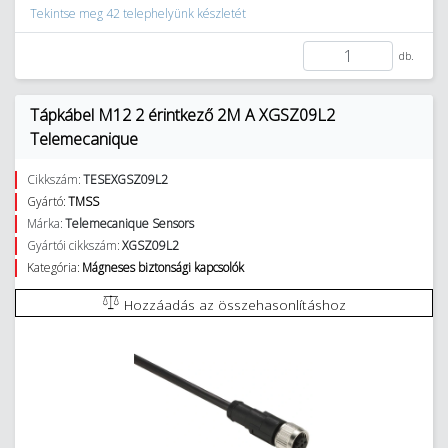
Tekintse meg 42 telephelyünk készletét
db.
Tápkábel M12 2 érintkező 2M A XGSZ09L2
Telemecanique
Cikkszám:
TESEXGSZ09L2
Gyártó:
TMSS
Márka:
Telemecanique Sensors
Gyártói cikkszám:
XGSZ09L2
Kategória:
Mágneses biztonsági kapcsolók
Hozzáadás az összehasonlításhoz