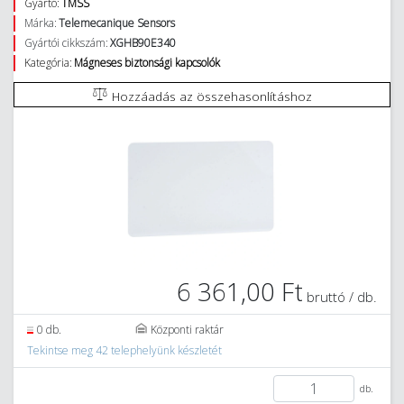
Gyártó:
TMSS
Márka:
Telemecanique Sensors
Gyártói cikkszám:
XGHB90E340
Kategória:
Mágneses biztonsági kapcsolók
Hozzáadás az összehasonlításhoz
6 361,00 Ft
bruttó / db.
0 db.
Központi raktár
Tekintse meg 42 telephelyünk készletét
db.