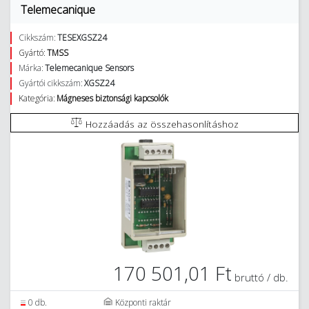
Telemecanique
Cikkszám:
TESEXGSZ24
Gyártó:
TMSS
Márka:
Telemecanique Sensors
Gyártói cikkszám:
XGSZ24
Kategória:
Mágneses biztonsági kapcsolók
Hozzáadás az összehasonlításhoz
170 501,01 Ft
bruttó / db.
0 db.
Központi raktár