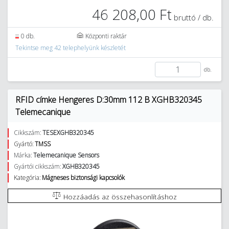
46 208,00 Ft
bruttó / db.
0 db.
Központi raktár
Tekintse meg 42 telephelyünk készletét
db.
RFID címke Hengeres D:30mm 112 B XGHB320345
Telemecanique
Cikkszám:
TESEXGHB320345
Gyártó:
TMSS
Márka:
Telemecanique Sensors
Gyártói cikkszám:
XGHB320345
Kategória:
Mágneses biztonsági kapcsolók
Hozzáadás az összehasonlításhoz