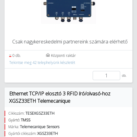
Csak nagykereskedelmi partnereink számára elérhető
0 db.
Központi raktár
Tekintse meg 42 telephelyünk készletét
db.
Ethernet TCP/IP elosztó 3 RFID író/olvasó-hoz
XGSZ33ETH Telemecanique
Cikkszám:
TESEXGSZ33ETH
Gyártó:
TMSS
Márka:
Telemecanique Sensors
Gyártói cikkszám:
XGSZ33ETH