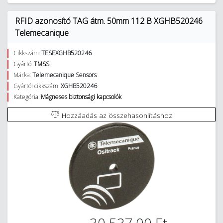
RFID azonosító TAG átm. 50mm 112 B XGHB520246
Telemecanique
Cikkszám:
TESEXGHB520246
Gyártó:
TMSS
Márka:
Telemecanique Sensors
Gyártói cikkszám:
XGHB520246
Kategória:
Mágneses biztonsági kapcsolók
Hozzáadás az összehasonlításhoz