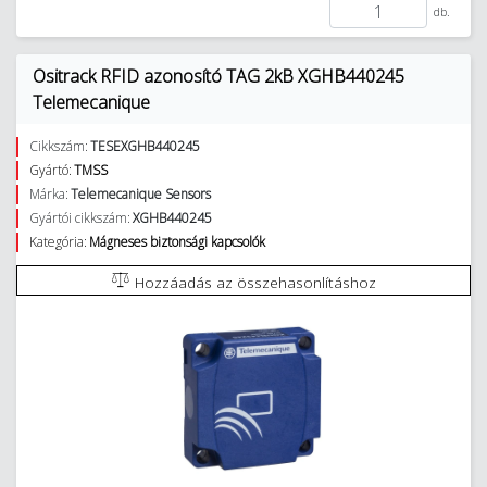
db.
Ositrack RFID azonosító TAG 2kB XGHB440245
Telemecanique
Cikkszám:
TESEXGHB440245
Gyártó:
TMSS
Márka:
Telemecanique Sensors
Gyártói cikkszám:
XGHB440245
Kategória:
Mágneses biztonsági kapcsolók
Hozzáadás az összehasonlításhoz