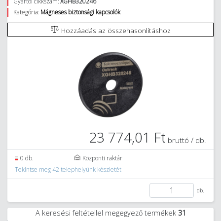
Gyártói cikkszám:
XGHB320246
Kategória:
Mágneses biztonsági kapcsolók
Hozzáadás az összehasonlításhoz
23 774,01 Ft
bruttó / db.
0 db.
Központi raktár
Tekintse meg 42 telephelyünk készletét
db.
A keresési feltétellel megegyező termékek
31