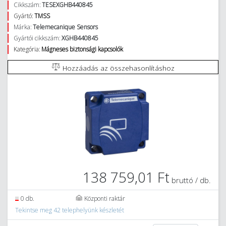
Cikkszám:
TESEXGHB440845
Gyártó:
TMSS
Márka:
Telemecanique Sensors
Gyártói cikkszám:
XGHB440845
Kategória:
Mágneses biztonsági kapcsolók
Hozzáadás az összehasonlításhoz
138 759,01 Ft
bruttó / db.
0 db.
Központi raktár
Tekintse meg 42 telephelyünk készletét