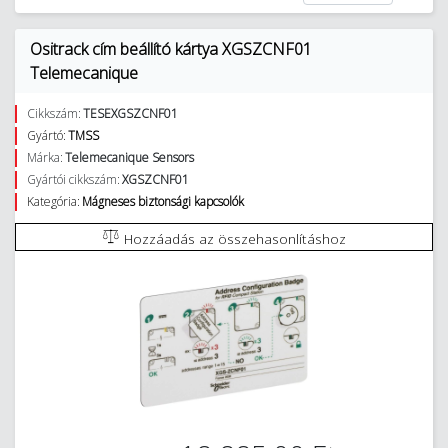
Ositrack cím beállító kártya XGSZCNF01
Telemecanique
Cikkszám:
TESEXGSZCNF01
Gyártó:
TMSS
Márka:
Telemecanique Sensors
Gyártói cikkszám:
XGSZCNF01
Kategória:
Mágneses biztonsági kapcsolók
Hozzáadás az összehasonlításhoz