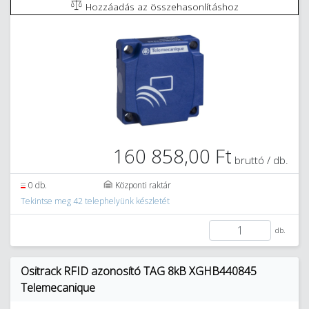
Hozzáadás az összehasonlításhoz
160 858,00 Ft
bruttó / db.
0 db.
Központi raktár
Tekintse meg 42 telephelyünk készletét
db.
Ositrack RFID azonosító TAG 8kB XGHB440845
Telemecanique