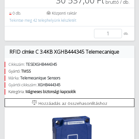
30 537,00 Ft
bruttó / db.
0 db.
Központi raktár
Tekintse meg 42 telephelyünk készletét
db.
RFID címke C 3.4KB XGHB444345 Telemecanique
Cikkszám:
TESEXGHB444345
Gyártó:
TMSS
Márka:
Telemecanique Sensors
Gyártói cikkszám:
XGHB444345
Kategória:
Mágneses biztonsági kapcsolók
Hozzáadás az összehasonlításhoz