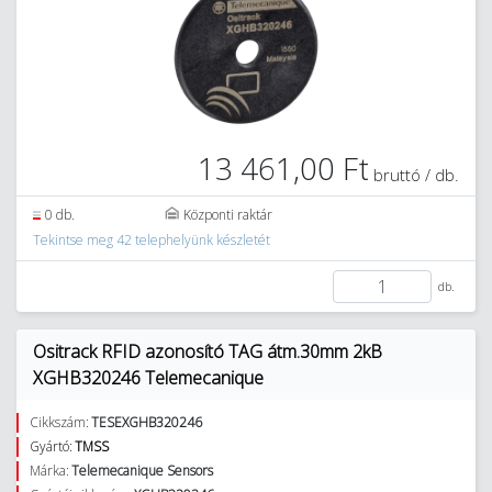
13 461,00 Ft
bruttó / db.
0 db.
Központi raktár
Tekintse meg 42 telephelyünk készletét
db.
Ositrack RFID azonosító TAG átm.30mm 2kB
XGHB320246 Telemecanique
Cikkszám:
TESEXGHB320246
Gyártó:
TMSS
Márka:
Telemecanique Sensors