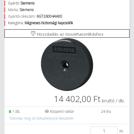
Gyártó:
Siemens
Márka:
Siemens
Gyártói cikkszám:
6GT26004AA00
Kategória:
Mágneses biztonsági kapcsolók
Hozzáadás az összehasonlításhoz
14 402,00 Ft
bruttó / db.
1 db.
Központi raktár
24 óra
Tekintse meg 42 telephelyünk készletét
db.