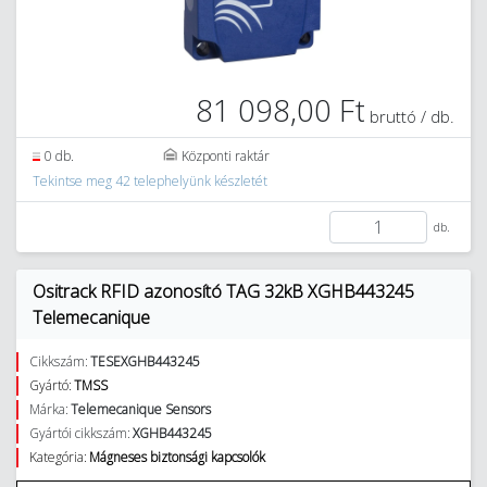
81 098,00 Ft
bruttó / db.
0 db.
Központi raktár
Tekintse meg 42 telephelyünk készletét
db.
Ositrack RFID azonosító TAG 32kB XGHB443245
Telemecanique
Cikkszám:
TESEXGHB443245
Gyártó:
TMSS
Márka:
Telemecanique Sensors
Gyártói cikkszám:
XGHB443245
Kategória:
Mágneses biztonsági kapcsolók