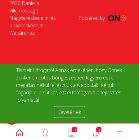
2026 Daniella
Villamosság |
Nagykereskedelmi és
Powered by
Kiskereskedelmi
Webáruház
Tisztelt Látogató! Annak érdekében, hogy Önnek
zökkenőmentes böngészésben legyen része,
megállás nélkül fejlesztjük a weboldalt. Kérjük
fogadja el a sütiket, ezzel támogatva a fejlesztés
folyamatát.
Egyetértek
Termékek összehasonlítása
0
0