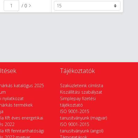
/ 0
ltések
Tájékoztatók
márkás katalógus 2025
Szaküzleteink címlista
vum
Kiszállítási szabályzat
si nyilatkozat
Simplepay fizetési
márkás termékek
tájékoztató
ája
ISO 9001-2015
la Kft éves energetikai
tanusítványunk (magyar)
tés 2022
ISO 9001-2015
la Kft fenntarthatósági
tanusítványunk (angol)
tés 2022 magyar
Támogatások