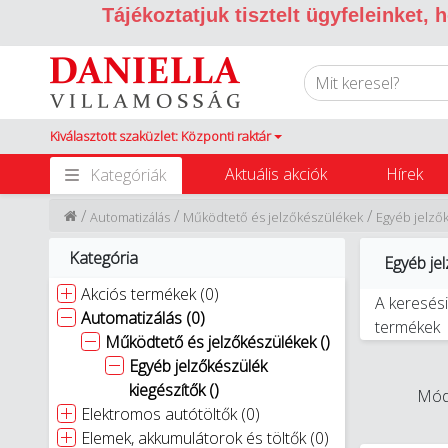
Tájékoztatjuk tisztelt ügyfeleinket,
Kiválasztott szaküzlet: Központi raktár
Aktuális akciók
Hírek
Kategóriák
/
/
/
Automatizálás
Működtető és jelzőkészülékek
Egyéb jelzők
Kategória
Egyéb jel
Akciós termékek (0)
A keresési
Automatizálás (0)
termékek
Működtető és jelzőkészülékek ()
Egyéb jelzőkészülék
kiegészítők ()
Módo
Elektromos autótöltők (0)
Elemek, akkumulátorok és töltők (0)