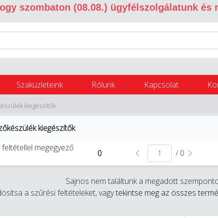
 hogy szombaton (08.08.) ügyfélszolgálatunk és
Szaküzleteink
Rólunk
Kapcsolat
Ko
észülék kiegészítők
zőkészülék kiegészítők
 feltétellel megegyező
0
/ 0
Sajnos nem találtunk a megadott szemponto
sítsa a szűrési feltételeket, vagy
tekintse meg az összes termék