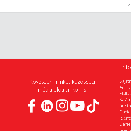
Letö
Kövessen minket közösségi
Saját
Archí
média oldalainkon is!
Elállá
Saját
árlist
Daniel
jelen
Daniel
jelen