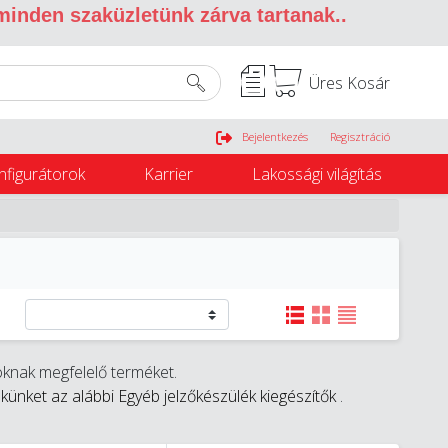
 minden szaküzletünk zárva tartanak.
.
Üres Kosár
Belépés
Bejelentkezés
Regisztráció
nfigurátorok
Karrier
Lakossági világítás
knak megfelelő terméket.
ünket az alábbi Egyéb jelzőkészülék kiegészítők
.