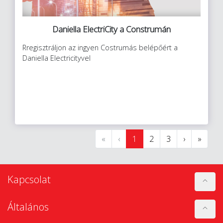
Daniella ElectriCity a Construmán
Rregisztráljon az ingyen Costrumás belépőért a
Daniella Electricityvel
«
‹
1
2
3
›
»
Kapcsolat
Általános