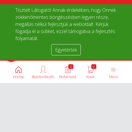
Tisztelt Látogató! Annak érdekében, hogy Önnek
zökkenőmentes böngészésben legyen része,
megállás nélkül fejlesztjük a weboldalt. Kérjük
fogadja el a sütiket, ezzel támogatva a fejlesztés
folyamatát.
Egyetértek
Termékek összehasonlítása
0
0
Honlap
Bejelentkezés
Kedvencek
Kosár
Menü