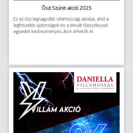
Őszi Szüret akció 2025
Ez az ősz legnagyobb villamossági akciója, ahol a
legfrissebb újdonságok és a bevált klasszikusok
egyaránt kedvezményes áron érhetők el.