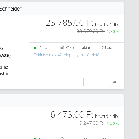
 Schneider
23 785,00 Ft
bruttó / db.
33 979,00 Ft
30
%
15 db.
Központi raktár
24 óra
73
Tekintse meg 42 telephelyünk készletét
(Acti9)
áshoz
db.
6 473,00 Ft
bruttó / db.
9 247,00 Ft
30
%