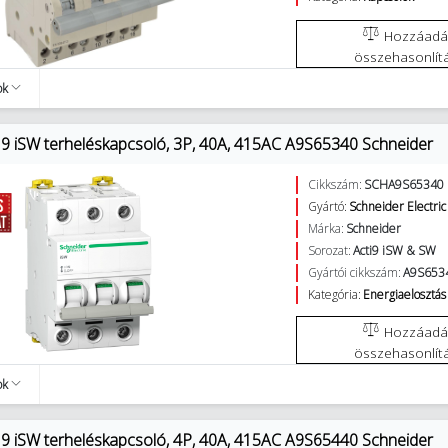
Hozzáadás az
összehasonlít
ok
9 iSW terheléskapcsoló, 3P, 40A, 415AC A9S65340 Schneider
Cikkszám:
SCHA9S65340
Gyártó:
Schneider Electric
Márka:
Schneider
Sorozat:
Acti9 iSW & SW
Gyártói cikkszám:
A9S653
Kategória:
Energiaelosztás 
Hozzáadás az
összehasonlít
ok
9 iSW terheléskapcsoló, 4P, 40A, 415AC A9S65440 Schneider