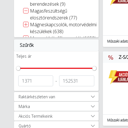
berendezések (9)
Magasfeszültségű
elosztórendszerek (77)
Mágneskapcsolók, motorvédelmi
készülékek (638)
Megszakítók, főkapcsolók (6653)
Műszaki adat
Szűrők
Mérőberendezés (598)
Áramelosztás (1911)
Teljes ár
Z-S/
Sínre szerelhető
moduláris készülékek (7339)
Analóg és
digitális kapcsolóórák (55)
-
Áram-védőkapcsolók (Fi relé)
(665)
Raktárkészleten van
Áramvédős kismegszakítók
Márka
(851)
Hőmérséklet szabályozók
Akciós Termékeink
(29)
Műszaki adat
Gyártó
Jelzőlámpák (88)