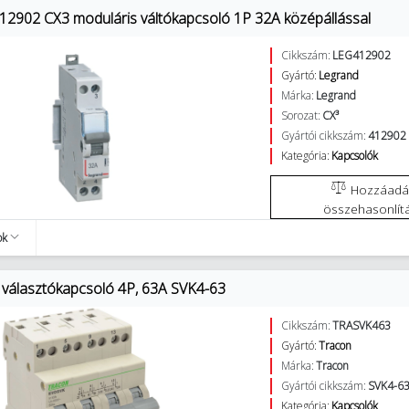
12902 CX3 moduláris váltókapcsoló 1P 32A középállással
Cikkszám:
LEG412902
Gyártó:
Legrand
Márka:
Legrand
Sorozat:
CX³
Gyártói cikkszám:
412902
Kategória:
Kapcsolók
Hozzáadás az
összehasonlít
ok
 választókapcsoló 4P, 63A SVK4-63
Cikkszám:
TRASVK463
Gyártó:
Tracon
Márka:
Tracon
Gyártói cikkszám:
SVK4-6
Kategória:
Kapcsolók