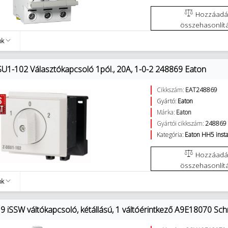
Hozzáadás az
összehasonlít
ok
U1-102 Választókapcsoló 1pól., 20A, 1-0-2 248869 Eaton
Cikkszám:
EAT248869
Gyártó:
Eaton
Márka:
Eaton
Gyártói cikkszám:
248869
Kategória:
Eaton HH5 insta
Hozzáadás az
összehasonlít
ok
9 iSSW váltókapcsoló, kétállású, 1 váltóérintkező A9E18070 Sch