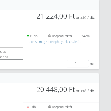
21 224,00 Ft
bruttó / db.
15 db.
Központi raktár
24 óra
Tekintse meg 42 telephelyünk készletét
áshoz
db.
20 448,00 Ft
bruttó / db.
3
0 db.
Központi raktár