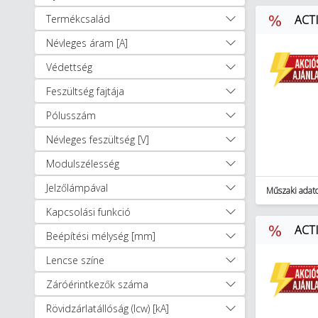
Kapcsolók (208)
Termékcsalád
ACTI
Kismegszakítók (4191)
Névleges áram [A]
Lépcsőházi automaták (22)
Mágneskapcsolók (468)
Védettség
Szelektív fővezeték
Feszültség fajtája
megszakítók (9)
Pólusszám
Moduláris csengő,
transzformátor (43)
Névleges feszültség [V]
Moduláris kontaktorok (7)
Modulszélesség
Nyomógombok (55)
Sínre szerelhető Dugaljak (26)
Jelzőlámpával
Műszaki adat
Egyéb sínre szerelhető
Kapcsolási funkció
moduláris készülékek (622)
ACTI
Beépítési mélység [mm]
Biztosítós szakaszolókapcsolók
és betétek (2022)
Lencse színe
Tokozott síncsatorna
Záróérintkezők száma
rendszerek (283)
Transzformátorok, tápegységek
Rövidzárlatállóság (lcw) [kA]