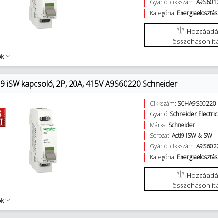
Gyártói cikkszám:
A9S601
Kategória:
Energiaelosztás 
Hozzáadás az
összehasonlít
ok
9 iSW kapcsoló, 2P, 20A, 415V A9S60220 Schneider
Cikkszám:
SCHA9S60220
Gyártó:
Schneider Electric
Márka:
Schneider
Sorozat:
Acti9 iSW & SW
Gyártói cikkszám:
A9S602
Kategória:
Energiaelosztás 
Hozzáadás az
összehasonlít
ok