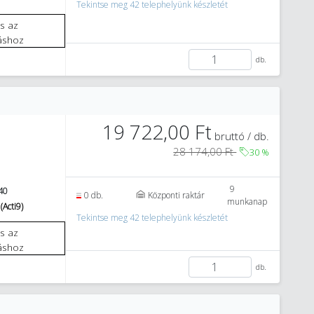
Tekintse meg 42 telephelyünk készletét
áshoz
db.
19 722,00 Ft
bruttó / db.
28 174,00 Ft
30
%
9
40
0 db.
Központi raktár
munkanap
(Acti9)
Tekintse meg 42 telephelyünk készletét
áshoz
db.