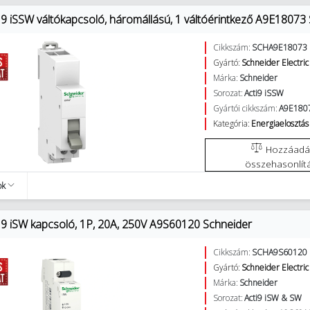
9 iSSW váltókapcsoló, háromállású, 1 váltóérintkező A9E18073
Cikkszám:
SCHA9E18073
Gyártó:
Schneider Electric
Márka:
Schneider
Sorozat:
Acti9 iSSW
Gyártói cikkszám:
A9E180
Kategória:
Energiaelosztás 
Hozzáadás az
összehasonlít
ok
9 iSW kapcsoló, 1P, 20A, 250V A9S60120 Schneider
Cikkszám:
SCHA9S60120
Gyártó:
Schneider Electric
Márka:
Schneider
Sorozat:
Acti9 iSW & SW