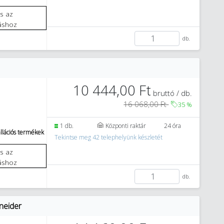
áshoz
db.
10 444,00 Ft
bruttó / db.
16 068,00 Ft
35
%
1 db.
Központi raktár
24 óra
llációs termékek
Tekintse meg 42 telephelyünk készletét
áshoz
db.
neider