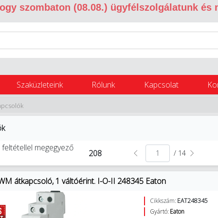
 hogy szombaton (08.08.) ügyfélszolgálatunk és
Szaküzleteink
Rólunk
Kapcsolat
Ko
apcsolók
ók
 feltétellel megegyező
208
/ 14
WM átkapcsoló, 1 váltóérint. I-O-II 248345 Eaton
Cikkszám:
EAT248345
Gyártó:
Eaton