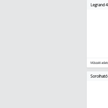
Lakossági világítás (2518)
Legrand 4
Műszaki adat
Sorolható