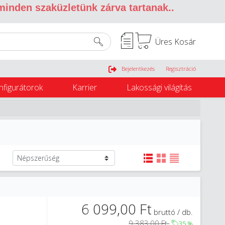
 minden szaküzletünk zárva tartanak.
.
Üres Kosár
Belépés
Bejelentkezés
Regisztráció
nfigurátorok
Karrier
Lakossági világítás
6 099,00 Ft
bruttó / db.
9 383,00 Ft
35
%