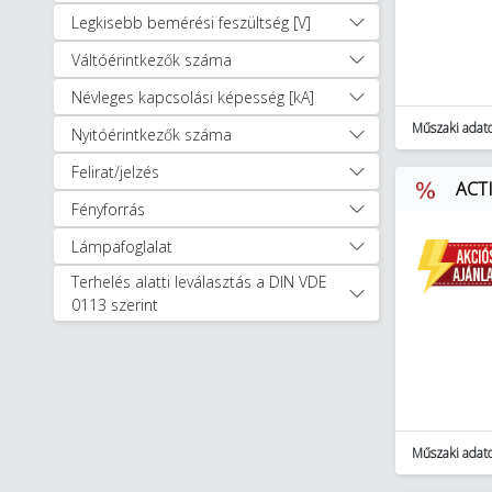
(799)
Legkisebb bemérési feszültség [V]
Egyéb Energiaelosztás (608)
Hőszivattyúk és tartozékok (30)
Váltóérintkezők száma
Hűtés, fűtés, szellőzéstechnika (891)
Névleges kapcsolási képesség [kA]
Installáció technika (33000)
Műszaki adat
Nyitóérintkezők száma
Kábelek, vezetékek (1196)
Kapcsolóberendezések és
Felirat/jelzés
ACTI
szekrények (18053)
Fényforrás
Szerelvények (10150)
Kaputechnika (9)
Lámpafoglalat
Napelemes rendszerek (348)
Terhelés alatti leválasztás a DIN VDE
Világítástechnika (27424)
0113 szerint
Villámvédelem (3886)
Egyéb (2252)
Autóápolási termékek (47)
Munkavédelem, védőruházat (1256)
Okosotthon megoldások (321)
Okosotthon csomagok (17)
Műszaki adat
Szerszámok (11894)