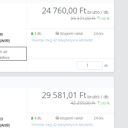
24 760,00 Ft
bruttó / db.
35 371,00 Ft
30
%
3 db.
Központi raktár
24 óra
40
Tekintse meg 42 telephelyünk készletét
(Acti9)
áshoz
db.
29 581,01 Ft
bruttó / db.
42 259,00 Ft
30
%
4 db.
Központi raktár
24 óra
63
Tekintse meg 42 telephelyünk készletét
(Acti9)