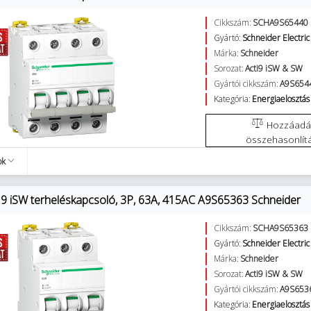
Cikkszám:
SCHA9S65440
Gyártó:
Schneider Electric
Márka:
Schneider
Sorozat:
Acti9 iSW & SW
Gyártói cikkszám:
A9S654
Kategória:
Energiaelosztás 
Hozzáadás az
összehasonlít
ok
9 iSW terheléskapcsoló, 3P, 63A, 415AC A9S65363 Schneider
Cikkszám:
SCHA9S65363
Gyártó:
Schneider Electric
Márka:
Schneider
Sorozat:
Acti9 iSW & SW
Gyártói cikkszám:
A9S653
Kategória:
Energiaelosztás 