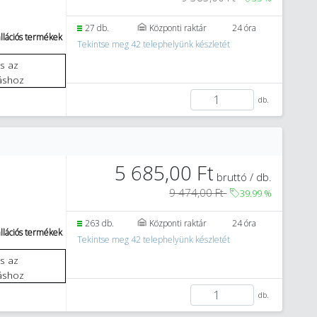
27 db.
Központi raktár
24 óra
llációs termékek
Tekintse meg 42 telephelyünk készletét
áshoz
db.
5 685,00 Ft
bruttó / db.
9 474,00 Ft
39.99
%
263 db.
Központi raktár
24 óra
llációs termékek
Tekintse meg 42 telephelyünk készletét
áshoz
db.