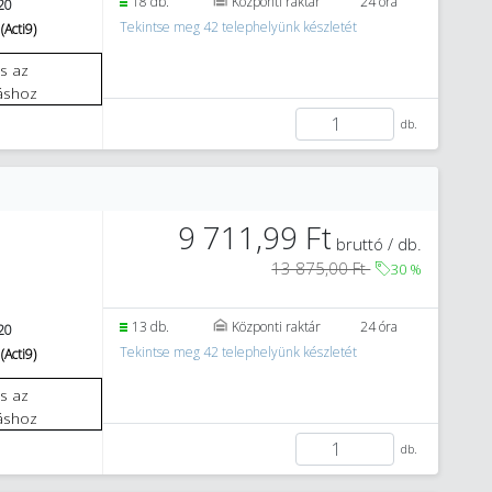
18 db.
Központi raktár
24 óra
20
Tekintse meg 42 telephelyünk készletét
(Acti9)
áshoz
db.
9 711,99 Ft
bruttó / db.
13 875,00 Ft
30
%
13 db.
Központi raktár
24 óra
20
Tekintse meg 42 telephelyünk készletét
(Acti9)
áshoz
db.