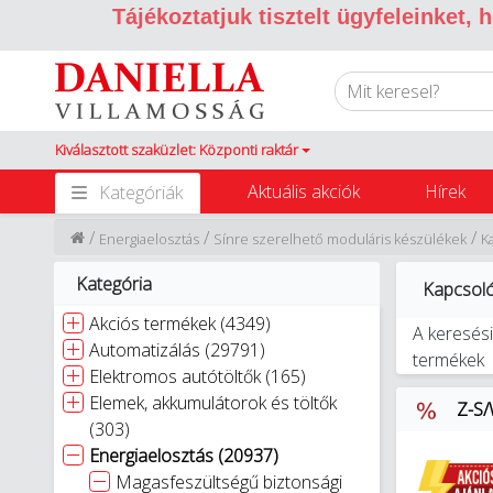
Tájékoztatjuk tisztelt ügyfeleinket,
Kiválasztott szaküzlet: Központi raktár
Aktuális akciók
Hírek
Kategóriák
/
/
/
Energiaelosztás
Sínre szerelhető moduláris készülékek
K
Kategória
Kapcsol
Akciós termékek (4349)
A keresési
Automatizálás (29791)
termékek
Elektromos autótöltők (165)
Elemek, akkumulátorok és töltők
Z-S/
(303)
Energiaelosztás (20937)
Magasfeszültségű biztonsági