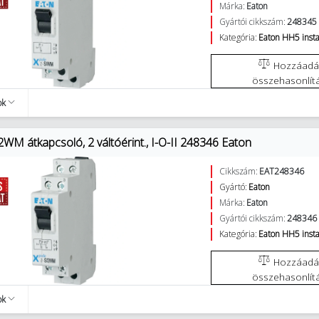
Márka:
Eaton
Gyártói cikkszám:
248345
Kategória:
Eaton HH5 insta
Hozzáadás az
összehasonlít
ok
2WM átkapcsoló, 2 váltóérint., I-O-II 248346 Eaton
Cikkszám:
EAT248346
Gyártó:
Eaton
Márka:
Eaton
Gyártói cikkszám:
248346
Kategória:
Eaton HH5 insta
Hozzáadás az
összehasonlít
ok