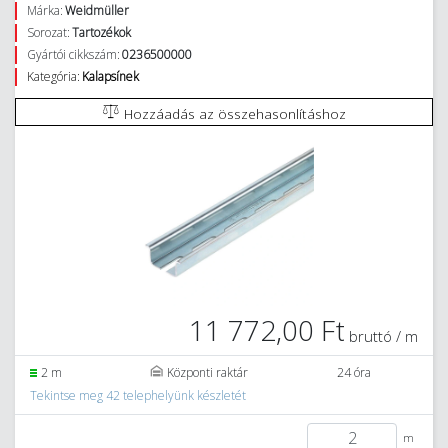
Márka:
Weidmüller
Sorozat:
Tartozékok
Gyártói cikkszám:
0236500000
Kategória:
Kalapsínek
Hozzáadás az összehasonlításhoz
11 772,00 Ft
bruttó / m
2 m
Központi raktár
24 óra
Tekintse meg 42 telephelyünk készletét
m