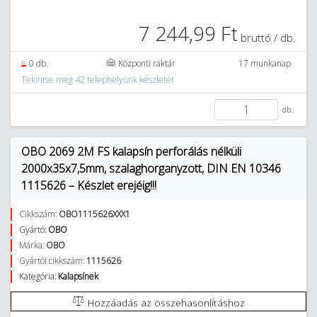
7 244,99 Ft
bruttó / db.
0 db.
Központi raktár
17 munkanap
Tekintse meg 42 telephelyünk készletét
db.
OBO 2069 2M FS kalapsín perforálás nélküli
2000x35x7,5mm, szalaghorganyzott, DIN EN 10346
1115626 – Készlet erejéig!!!
Cikkszám:
OBO1115626XXX1
Gyártó:
OBO
Márka:
OBO
Gyártói cikkszám:
1115626
Kategória:
Kalapsínek
Hozzáadás az összehasonlításhoz