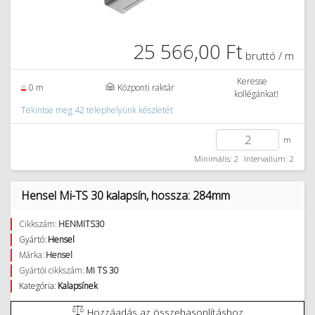
25 566,00 Ft
bruttó / m
Keresse
0 m
Központi raktár
kollégánkat!
Tekintse meg 42 telephelyünk készletét
m
Minimális: 2
Intervallum: 2
Hensel Mi-TS 30 kalapsín, hossza: 284mm
Cikkszám:
HENMITS30
Gyártó:
Hensel
Márka:
Hensel
Gyártói cikkszám:
Mi TS 30
Kategória:
Kalapsínek
Hozzáadás az összehasonlításhoz