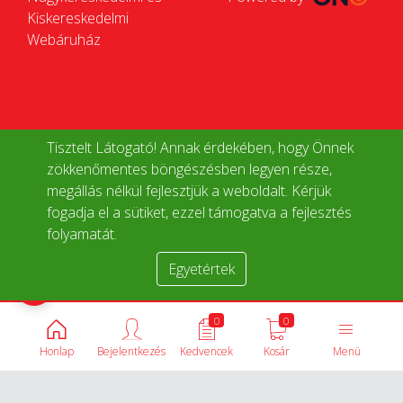
Kiskereskedelmi
Webáruház
Tisztelt Látogató! Annak érdekében, hogy Önnek
zökkenőmentes böngészésben legyen része,
megállás nélkül fejlesztjük a weboldalt. Kérjük
fogadja el a sütiket, ezzel támogatva a fejlesztés
folyamatát.
Egyetértek
Termékek összehasonlítása
0
0
Honlap
Bejelentkezés
Kedvencek
Kosár
Menü