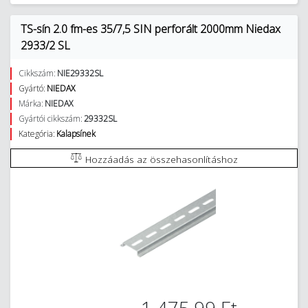
TS-sín 2.0 fm-es 35/7,5 SIN perforált 2000mm Niedax
2933/2 SL
Cikkszám:
NIE29332SL
Gyártó:
NIEDAX
Márka:
NIEDAX
Gyártói cikkszám:
29332SL
Kategória:
Kalapsínek
Hozzáadás az összehasonlításhoz