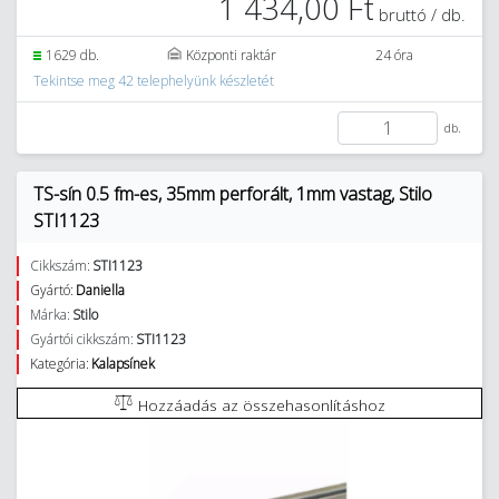
1 434,00 Ft
bruttó / db.
1629 db.
Központi raktár
24 óra
Tekintse meg 42 telephelyünk készletét
db.
TS-sín 0.5 fm-es, 35mm perforált, 1mm vastag, Stilo
STI1123
Cikkszám:
STI1123
Gyártó:
Daniella
Márka:
Stilo
Gyártói cikkszám:
STI1123
Kategória:
Kalapsínek
Hozzáadás az összehasonlításhoz