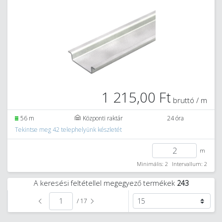
1 215,00 Ft
bruttó / m
56 m
Központi raktár
24 óra
Tekintse meg 42 telephelyünk készletét
m
Minimális: 2
Intervallum: 2
A keresési feltétellel megegyező termékek
243
/ 17