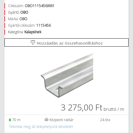
Cikkszám:
OBO1115456XXX1
Gyártó:
OBO
Márka:
OBO
Gyártói cikkszám:
1115456
Kategória:
Kalapsínek
Hozzáadás az összehasonlításhoz
3 275,00 Ft
bruttó / m
70 m
Központi raktár
24 óra
Tekintse meg 42 telephelyünk készletét