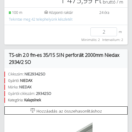
1 475,99 Ft
bruttó / m
100 m
Központi raktár
24 óra
Tekintse meg 42 telephelyünk készletét
m
Minimális: 2
Intervallum: 2
TS-sín 2.0 fm-es 35/15 SIN perforált 2000mm Niedax
2934/2 SO
Cikkszám:
NIE29342SO
Gyártó:
NIEDAX
Márka:
NIEDAX
Gyártói cikkszám:
29342SO
Kategória:
Kalapsínek
Hozzáadás az összehasonlításhoz