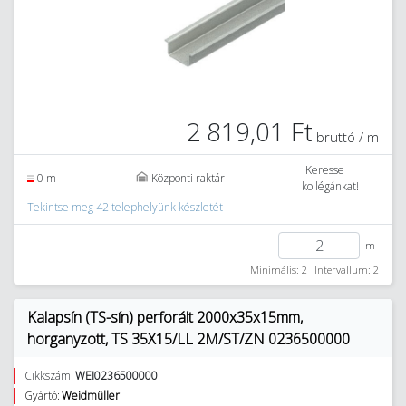
2 819,01 Ft
bruttó / m
Keresse
0 m
Központi raktár
kollégánkat!
Tekintse meg 42 telephelyünk készletét
m
Minimális: 2
Intervallum: 2
Kalapsín (TS-sín) perforált 2000x35x15mm,
horganyzott, TS 35X15/LL 2M/ST/ZN 0236500000
Cikkszám:
WEI0236500000
Gyártó:
Weidmüller