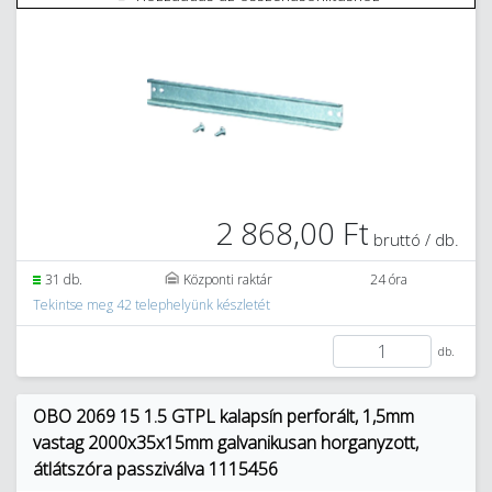
2 868,00 Ft
bruttó / db.
31 db.
Központi raktár
24 óra
Tekintse meg 42 telephelyünk készletét
db.
OBO 2069 15 1.5 GTPL kalapsín perforált, 1,5mm
vastag 2000x35x15mm galvanikusan horganyzott,
átlátszóra passziválva 1115456