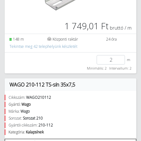
1 749,01 Ft
bruttó / m
148 m
Központi raktár
24 óra
Tekintse meg 42 telephelyünk készletét
m
Minimális: 2
Intervallum: 2
WAGO 210-112 TS-sín 35x7,5
Cikkszám:
WAGO210112
Gyártó:
Wago
Márka:
Wago
Sorozat:
Sorozat 210
Gyártói cikkszám:
210-112
Kategória:
Kalapsínek