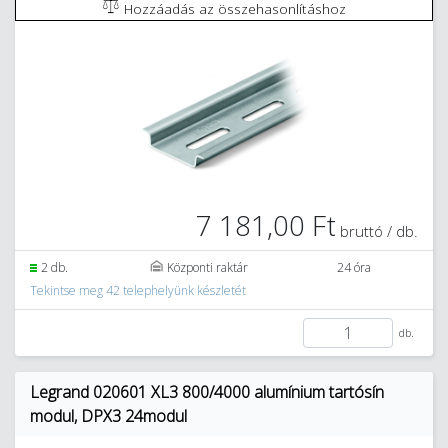
Hozzáadás az összehasonlításhoz
7 181,00 Ft
bruttó / db.
2 db.
Központi raktár
24 óra
Tekintse meg 42 telephelyünk készletét
db.
Legrand 020601 XL3 800/4000 alumínium tartósín
modul, DPX3 24modul