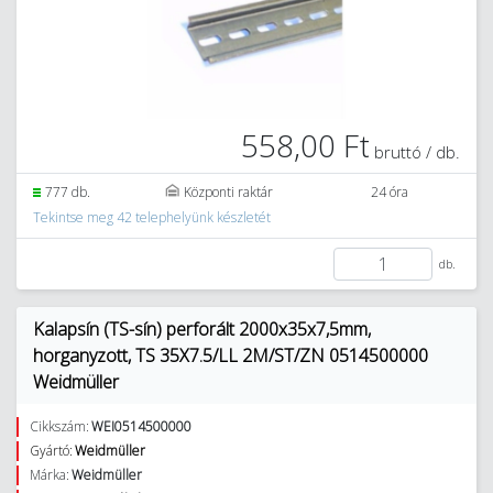
558,00 Ft
bruttó / db.
777 db.
Központi raktár
24 óra
Tekintse meg 42 telephelyünk készletét
db.
Kalapsín (TS-sín) perforált 2000x35x7,5mm,
horganyzott, TS 35X7.5/LL 2M/ST/ZN 0514500000
Weidmüller
Cikkszám:
WEI0514500000
Gyártó:
Weidmüller
Márka:
Weidmüller