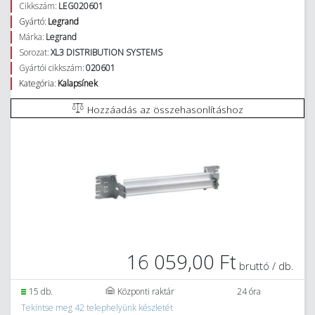
Cikkszám:
LEG020601
Gyártó:
Legrand
Márka:
Legrand
Sorozat:
XL3 DISTRIBUTION SYSTEMS
Gyártói cikkszám:
020601
Kategória:
Kalapsínek
Hozzáadás az összehasonlításhoz
16 059,00 Ft
bruttó / db.
15 db.
Központi raktár
24 óra
Tekintse meg 42 telephelyünk készletét