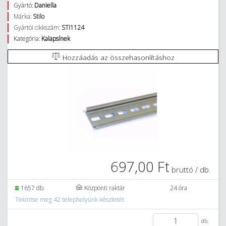
Gyártó:
Daniella
Márka:
Stilo
Gyártói cikkszám:
STI1124
Kategória:
Kalapsínek
Hozzáadás az összehasonlításhoz
697,00 Ft
bruttó / db.
1657 db.
Központi raktár
24 óra
Tekintse meg 42 telephelyünk készletét
db.