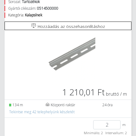
Sorozat:
Tartozékok
Gyártói cikkszám:
0514500000
Kategória:
Kalapsínek
Hozzáadás az összehasonlításhoz
1 210,01 Ft
bruttó / m
134 m
Központi raktár
24 óra
Tekintse meg 42 telephelyünk készletét
m
Minimális: 2
Intervallum: 2