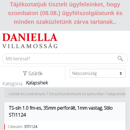
Tájékoztatjuk tisztelt ügyfeleinket, hogy
szombaton (08.08.) ügyfélszolgálatunk és
minden szaküzletünk zárva tartanak.
.
Szűrők
Kalapsínek
Kategória:
/
/
rendezések és szekrények
Elosztószekrények és tartozékai
Kalapsínek
TS-sín 1.0 fm-es, 35mm perforált, 1mm vastag, Stilo
STI1124
Cikkszám:
STI1124