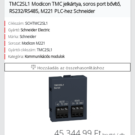
TMC2SL1 Modicon TMC jelkártya, soros port bővítő,
RS232/RS485, M221 PLC-hez Schneider
Cikkszám:
SCHTMC2SL1
Gyártó:
Schneider Electric
Márka:
Schneider
Sorozat:
Modicon M221
Gyártói cikkszám:
TMC2SL1
Kategória:
Kommunikációs modulok
Hozzáadás az összehasonlításhoz
45 344,99 Ft
bruttó / db.