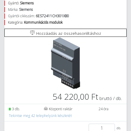
Gyártó:
Siemens
Márka:
Siemens
Gyártói cikkszám:
6ES72411CH301XB0
Kategória:
Kommunikációs modulok
Hozzáadás az összehasonlításhoz
54 220,00 Ft
bruttó / db.
3 db.
Központi raktár
24 óra
Tekintse meg 42 telephelyünk készletét
db.