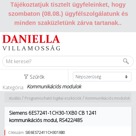
Tájékoztatjuk tisztelt ügyfeleinket, hogy
szombaton (08.08.) ügyfélszolgálatunk és
minden szaküzletünk zárva tartanak.
.
Szűrők
Kommunikációs modulok
Kategória:
/
/
utomatizálás
Programozható logikai eszközök
Kommunikációs modulok
Siemens 6ES7241-1CH30-1XB0 CB 1241
kommunikációs modul, RS422/485
Cikkszám:
SIE6ES72411CH301XB0