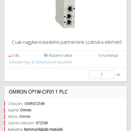
Csak nagykereskedelmi partnereink számára elérhető
0 db.
Központi raktár
6 munkanap
Tekintse meg 42 telephelyünk készletét
db.
OMRON CP1W-CIF01.1 PLC
Cikkszám:
OMR672569
Gyártó:
Omron
Márka:
Omron
Gyártói cikkszám:
672569
Kategória:
Kommunikációs modulok