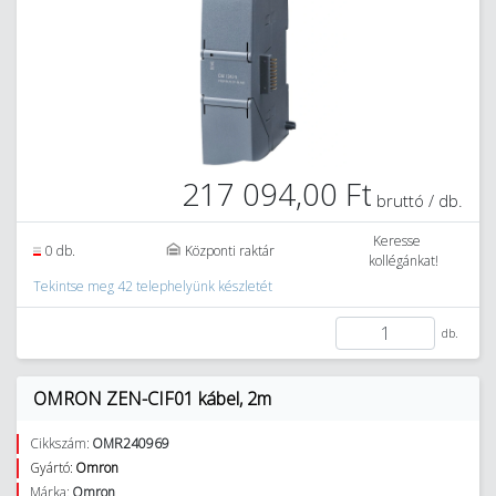
217 094,00 Ft
bruttó / db.
Keresse
0 db.
Központi raktár
kollégánkat!
Tekintse meg 42 telephelyünk készletét
db.
OMRON ZEN-CIF01 kábel, 2m
Cikkszám:
OMR240969
Gyártó:
Omron
Márka:
Omron