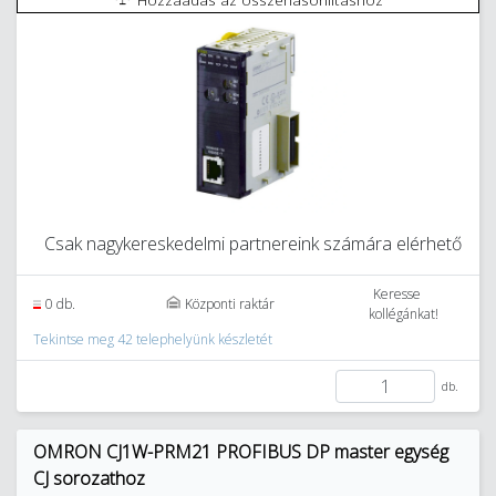
Csak nagykereskedelmi partnereink számára elérhető
Keresse
0 db.
Központi raktár
kollégánkat!
Tekintse meg 42 telephelyünk készletét
db.
OMRON CJ1W-PRM21 PROFIBUS DP master egység
CJ sorozathoz