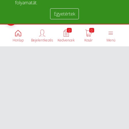
folyamatát.
Egyetértek
Termékek összehasonlítása
0
0
Honlap
Bejelentkezés
Kedvencek
Kosár
Menü