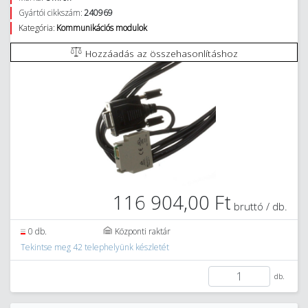
Gyártói cikkszám:
240969
Kategória:
Kommunikációs modulok
Hozzáadás az összehasonlításhoz
116 904,00 Ft
bruttó / db.
0 db.
Központi raktár
Tekintse meg 42 telephelyünk készletét
db.