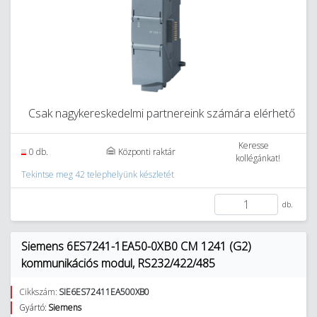
Csak nagykereskedelmi partnereink számára elérhető
Keresse
0 db.
Központi raktár
kollégánkat!
Tekintse meg 42 telephelyünk készletét
db.
Siemens 6ES7241-1EA50-0XB0 CM 1241 (G2)
kommunikációs modul, RS232/422/485
Cikkszám:
SIE6ES72411EA500XB0
Gyártó:
Siemens