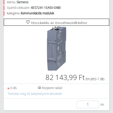
Márka:
Siemens
Gyártói cikkszám:
6ES7241-1EA50-0XB0
Kategória:
Kommunikációs modulok
Hozzáadás az összehasonlításhoz
82 143,99 Ft
bruttó / db.
0 db.
Központi raktár
Tekintse meg 42 telephelyünk készletét
db.