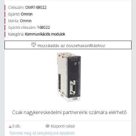
Cikkszám:
OMR168022
Gyártó:
Omron
Márka:
Omron
Gyártói cikkszám:
168022
Kategória:
Kommunikációs modulok
Hozzáadás az összehasonlításhoz
Csak nagykereskedelmi partnereink számára elérhető
0 db.
Központi raktár
Tekintse meg 42 telephelyünk készletét