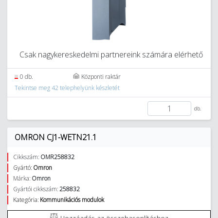
Csak nagykereskedelmi partnereink számára elérhető
0 db.
Központi raktár
Tekintse meg 42 telephelyünk készletét
db.
OMRON CJ1-WETN21.1
Cikkszám:
OMR258832
Gyártó:
Omron
Márka:
Omron
Gyártói cikkszám:
258832
Kategória:
Kommunikációs modulok
Hozzáadás az összehasonlításhoz