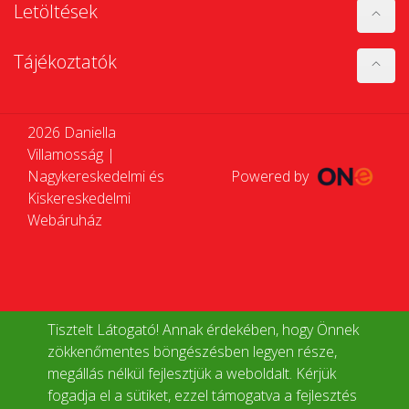
Letöltések
Tájékoztatók
2026 Daniella
Villamosság |
Nagykereskedelmi és
Powered by
Kiskereskedelmi
Webáruház
Tisztelt Látogató! Annak érdekében, hogy Önnek
zökkenőmentes böngészésben legyen része,
megállás nélkül fejlesztjük a weboldalt. Kérjük
fogadja el a sütiket, ezzel támogatva a fejlesztés