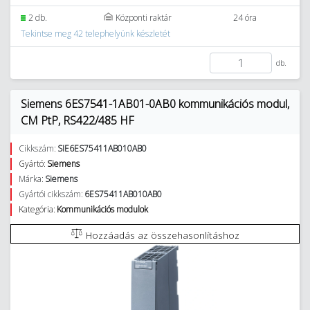
2 db.
Központi raktár
24 óra
Tekintse meg 42 telephelyünk készletét
db.
Siemens 6ES7541-1AB01-0AB0 kommunikációs modul,
CM PtP, RS422/485 HF
Cikkszám:
SIE6ES75411AB010AB0
Gyártó:
Siemens
Márka:
Siemens
Gyártói cikkszám:
6ES75411AB010AB0
Kategória:
Kommunikációs modulok
Hozzáadás az összehasonlításhoz