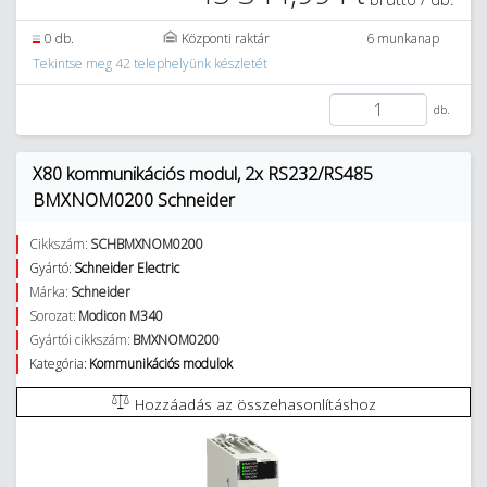
0 db.
Központi raktár
6 munkanap
Tekintse meg 42 telephelyünk készletét
db.
X80 kommunikációs modul, 2x RS232/RS485
BMXNOM0200 Schneider
Cikkszám:
SCHBMXNOM0200
Gyártó:
Schneider Electric
Márka:
Schneider
Sorozat:
Modicon M340
Gyártói cikkszám:
BMXNOM0200
Kategória:
Kommunikációs modulok
Hozzáadás az összehasonlításhoz