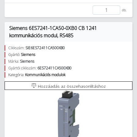
db.
Siemens 6ES7241-1CA50-0XB0 CB 1241
kommunikációs modul, RS485
Cikkszám:
SIE6ES72411CA500XB0
Gyártó:
Siemens
Márka:
Siemens
Gyártói cikkszám:
6ES72411CA500XB0
Kategória:
Kommunikációs modulok
Hozzáadás az összehasonlításhoz