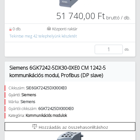
51 740,00 Ft
bruttó / db.
0 db.
Központi raktár
Tekintse meg 42 telephelyünk készletét
db.
Siemens 6GK7242-5DX30-0XE0 CM 1242-5
kommunikációs modul, Profibus (DP slave)
Cikkszám:
SIE6GK72425DX300XE0
Gyártó:
Siemens
Márka:
Siemens
Gyártói cikkszám:
6GK72425DX300XE0
Kategória:
Kommunikációs modulok
Hozzáadás az összehasonlításhoz