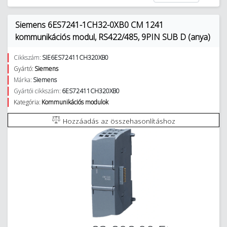
Siemens 6ES7241-1CH32-0XB0 CM 1241
kommunikációs modul, RS422/485, 9PIN SUB D (anya)
Cikkszám:
SIE6ES72411CH320XB0
Gyártó:
Siemens
Márka:
Siemens
Gyártói cikkszám:
6ES72411CH320XB0
Kategória:
Kommunikációs modulok
Hozzáadás az összehasonlításhoz