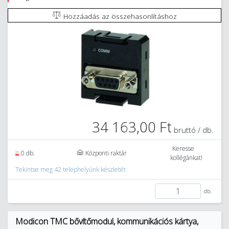
Hozzáadás az összehasonlításhoz
34 163,00 Ft
bruttó / db.
Keresse
0 db.
Központi raktár
kollégánkat!
Tekintse meg 42 telephelyünk készletét
db.
Modicon TMC bővítőmodul, kommunikációs kártya,