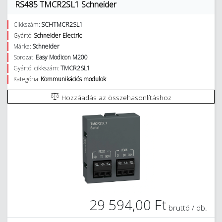
RS485 TMCR2SL1 Schneider
Cikkszám:
SCHTMCR2SL1
Gyártó:
Schneider Electric
Márka:
Schneider
Sorozat:
Easy Modicon M200
Gyártói cikkszám:
TMCR2SL1
Kategória:
Kommunikációs modulok
Hozzáadás az összehasonlításhoz
29 594,00 Ft
bruttó / db.