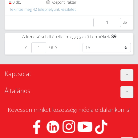
0 db.
Központi raktár
Tekintse meg 42 telephelyünk készletét
db.
A keresési feltétellel megegyező termékek
89
/ 6
Kapcsolat
Általános
Kövessen minket közösségi média oldalainkon is!