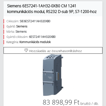
Siemens 6ES7241-1AH32-0XB0 CM 1241
kommunikációs modul, RS232 D-sub 9P, S7-1200-hoz
Cikkszám:
SIE6ES72411AH320XB0
Gyártó:
Siemens
Márka:
Siemens
Gyártói cikkszám:
6ES72411AH320XB0
Kategória:
Kommunikációs modulok
Hozzáadás az összehasonlításhoz
83 898,99 Ft
bruttó / db.