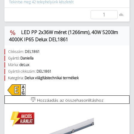
Tekintse meg 42 telephelyünk készletét
db.
LED PP 2x36W méret (1266mm), 40W 5200lm
4000K IP65 Delux DEL1861
Cikkszám:
DEL1861
Gyártó:
Daniella
Márka:
deLux
Gyártói cikkszám:
DEL1861
Kategória:
Delux világítástechnikai termékek
Hozzáadás az összehasonlításhoz