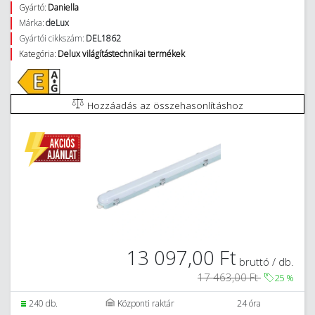
Gyártó:
Daniella
Márka:
deLux
Gyártói cikkszám:
DEL1862
Kategória:
Delux világítástechnikai termékek
Hozzáadás az összehasonlításhoz
13 097,00 Ft
bruttó / db.
17 463,00 Ft
25
%
240 db.
Központi raktár
24 óra