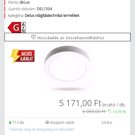
Márka:
deLux
Gyártói cikkszám:
DEL1334
Kategória:
Delux világítástechnikai termékek
Hozzáadás az összehasonlításhoz
5 171,00 Ft
bruttó / db.
6 083,00 Ft
14.99
%
713 db.
Központi raktár
24 óra
Tekintse meg 42 telephelyünk készletét