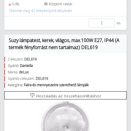
0 db.
Központi raktár
Tekintse meg 42 telephelyünk készletét
db.
Suzy lámpatest, kerek, világos, max.100W E27, IP44 (A
termék fényforrást nem tartalmaz) DEL619
Cikkszám:
DEL619
Gyártó:
Daniella
Márka:
deLux
Gyártói cikkszám:
DEL619
Kategória:
Falra és mennyezetre szerelhető lámpák
Hozzáadás az összehasonlításhoz