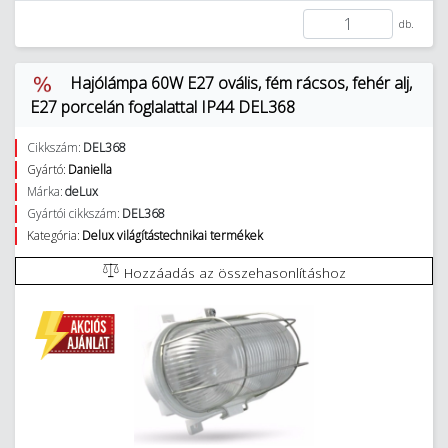
db.
Hajólámpa 60W E27 ovális, fém rácsos, fehér alj,
E27 porcelán foglalattal IP44 DEL368
Cikkszám:
DEL368
Gyártó:
Daniella
Márka:
deLux
Gyártói cikkszám:
DEL368
Kategória:
Delux világítástechnikai termékek
Hozzáadás az összehasonlításhoz