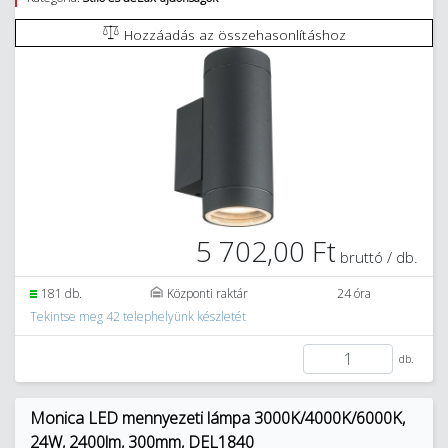
Hozzáadás az összehasonlításhoz
5 702,00 Ft
bruttó / db.
181 db.
Központi raktár
24 óra
Tekintse meg 42 telephelyünk készletét
db.
Monica LED mennyezeti lámpa 3000K/4000K/6000K,
24W, 2400lm, 300mm, DEL1840