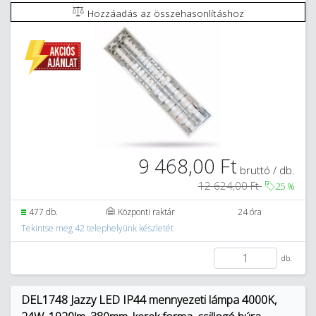
Hozzáadás az összehasonlításhoz
9 468,00 Ft
bruttó / db.
12 624,00 Ft
25
%
477 db.
Központi raktár
24 óra
Tekintse meg 42 telephelyünk készletét
db.
DEL1748 Jazzy LED IP44 mennyezeti lámpa 4000K,