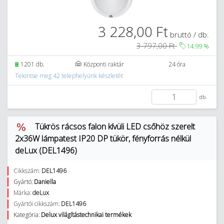
3 228,00 Ft
bruttó / db.
3 797,00 Ft
14.99
%
1201 db.
Központi raktár
24 óra
Tekintse meg 42 telephelyünk készletét
db.
Tükrös rácsos falon kívüli LED csőhöz szerelt
2x36W lámpatest IP20 DP tükör, fényforrás nélkül
deLux (DEL1496)
Cikkszám:
DEL1496
Gyártó:
Daniella
Márka:
deLux
Gyártói cikkszám:
DEL1496
Kategória:
Delux világítástechnikai termékek