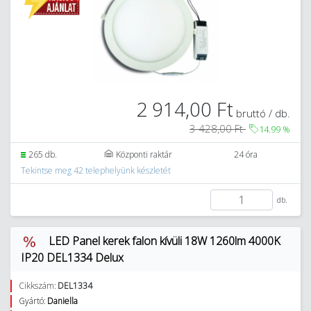
2 914,00 Ft
bruttó / db.
3 428,00 Ft
14.99
%
265 db.
Központi raktár
24 óra
Tekintse meg 42 telephelyünk készletét
db.
LED Panel kerek falon kívüli 18W 1260lm 4000K
IP20 DEL1334 Delux
Cikkszám:
DEL1334
Gyártó:
Daniella