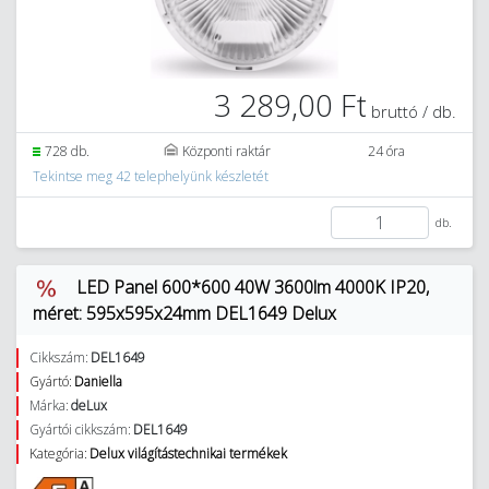
3 289,00 Ft
bruttó / db.
728 db.
Központi raktár
24 óra
Tekintse meg 42 telephelyünk készletét
db.
LED Panel 600*600 40W 3600lm 4000K IP20,
méret: 595x595x24mm DEL1649 Delux
Cikkszám:
DEL1649
Gyártó:
Daniella
Márka:
deLux
Gyártói cikkszám:
DEL1649
Kategória:
Delux világítástechnikai termékek