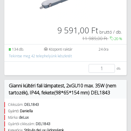
9 591,00 Ft
bruttó / db.
11 989,00 Ft
20
%
134 db.
Központi raktár
24 óra
Tekintse meg 42 telephelyünk készletét
db.
Gianni kültéri fali lámpatest, 2xGU10 max. 35W (nem
tartozék), IP44, fekete(98*65*154 mm) DEL1843
Cikkszám:
DEL1843
Gyártó:
Daniella
Márka:
deLux
Gyártói cikkszám:
DEL1843
Kategória:
Stilo és deLux újdonságok