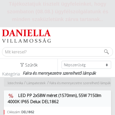
Tájékoztatjuk tisztelt ügyfeleinket, hogy
szombaton (08.08.) ügyfélszolgálatunk és
minden szaküzletünk zárva tartanak.
.
Szűrők
Falra és mennyezetre szerelhető lámpák
Kategória:
/
/
Világítástechnika
Lámpatestek
Falra és mennyezetre szerelhető lámpák
LED PP 2x58W méret (1570mm), 55W 7150lm
4000K IP65 Delux DEL1862
Cikkszám:
DEL1862