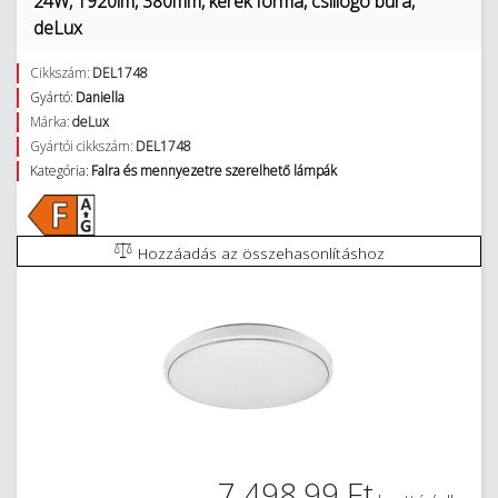
24W, 1920lm, 380mm, kerek forma, csillogó búra,
deLux
Cikkszám:
DEL1748
Gyártó:
Daniella
Márka:
deLux
Gyártói cikkszám:
DEL1748
Kategória:
Falra és mennyezetre szerelhető lámpák
Hozzáadás az összehasonlításhoz
7 498,99 Ft