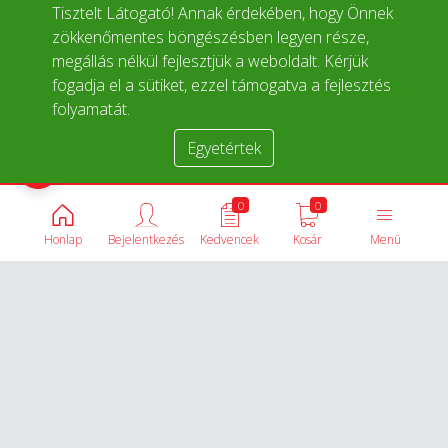
Tisztelt Látogató! Annak érdekében, hogy Önnek
zökkenőmentes böngészésben legyen része,
megállás nélkül fejlesztjük a weboldalt. Kérjük
fogadja el a sütiket, ezzel támogatva a fejlesztés
folyamatát.
Egyetértek
Termékek összehasonlítása
0
0
Honlap
Bejelentkezés
Kedvencek
Kosár
Menü