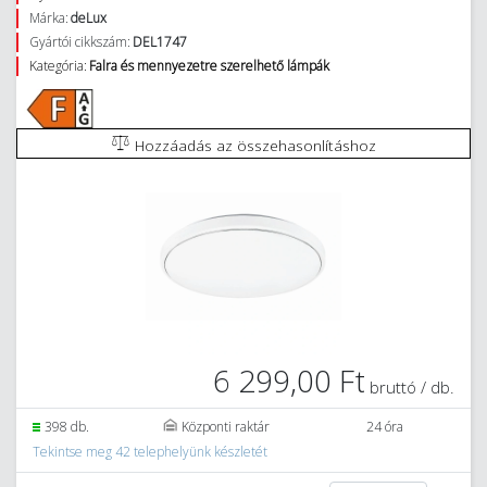
Márka:
deLux
Gyártói cikkszám:
DEL1747
Kategória:
Falra és mennyezetre szerelhető lámpák
Hozzáadás az összehasonlításhoz
6 299,00 Ft
bruttó / db.
398 db.
Központi raktár
24 óra
Tekintse meg 42 telephelyünk készletét