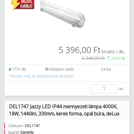
5 396,00 Ft
bruttó / db.
6 349,00 Ft
15.01
%
1731 db.
Központi raktár
24 óra
Tekintse meg 42 telephelyünk készletét
db.
DEL1747 Jazzy LED IP44 mennyezeti lámpa 4000K,
18W, 1440lm, 330mm, kerek forma, opál búra, deLux
Cikkszám:
DEL1747
Gyártó:
Daniella