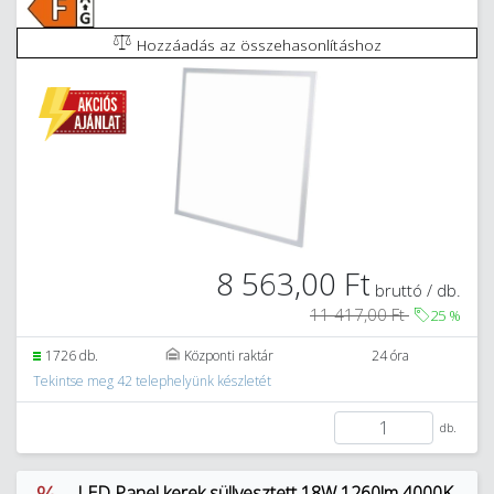
Hozzáadás az összehasonlításhoz
8 563,00 Ft
bruttó / db.
11 417,00 Ft
25
%
1726 db.
Központi raktár
24 óra
Tekintse meg 42 telephelyünk készletét
db.
LED Panel kerek süllyesztett 18W 1260lm 4000K