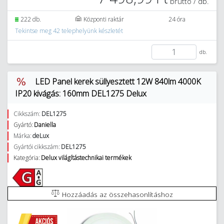
bruttó / db.
222 db.
Központi raktár
24 óra
Tekintse meg 42 telephelyünk készletét
db.
LED Panel kerek süllyesztett 12W 840lm 4000K
IP20 kivágás: 160mm DEL1275 Delux
Cikkszám:
DEL1275
Gyártó:
Daniella
Márka:
deLux
Gyártói cikkszám:
DEL1275
Kategória:
Delux világítástechnikai termékek
Hozzáadás az összehasonlításhoz