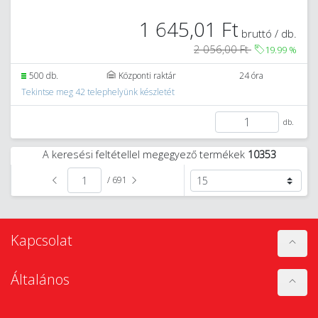
1 645,01 Ft
bruttó / db.
2 056,00 Ft
19.99
%
500 db.
Központi raktár
24 óra
Tekintse meg 42 telephelyünk készletét
db.
A keresési feltétellel megegyező termékek
10353
/ 691
Kapcsolat
Általános