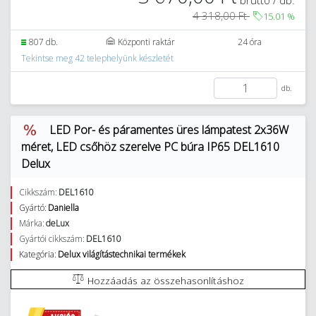
4 318,00 Ft
15.01
%
807 db.
Központi raktár
24 óra
Tekintse meg 42 telephelyünk készletét
db.
LED Por- és páramentes üres lámpatest 2x36W
méret, LED csőhöz szerelve PC búra IP65 DEL1610
Delux
Cikkszám:
DEL1610
Gyártó:
Daniella
Márka:
deLux
Gyártói cikkszám:
DEL1610
Kategória:
Delux világítástechnikai termékek
Hozzáadás az összehasonlításhoz