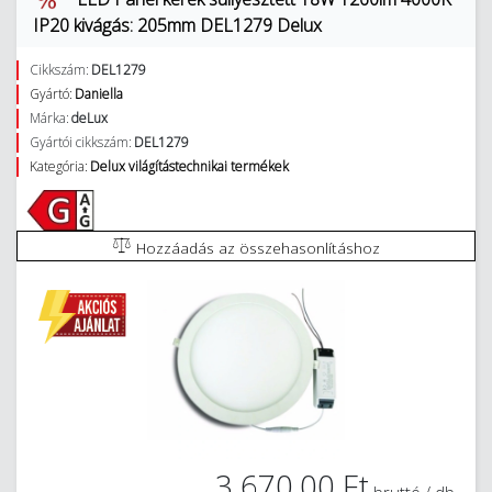
IP20 kivágás: 205mm DEL1279 Delux
Cikkszám:
DEL1279
Gyártó:
Daniella
Márka:
deLux
Gyártói cikkszám:
DEL1279
Kategória:
Delux világítástechnikai termékek
Hozzáadás az összehasonlításhoz
3 670,00 Ft
bruttó / db.