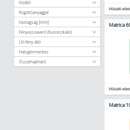
Takarító eszközök és - szerek
Vízálló
(45)
Műszaki adat
Rögzítőanyaggal
Egyéb segédanyagok (21)
Vastagság [mm]
Egyéb segédeszközök (12)
Matrica 6
Szerszámgépek tartozékai
Fényvisszaverő (fluoreszkáló)
(3593)
UV-fény álló
Lakossági világítás (2518)
Halogénmentes
Összehajtható
Műszaki adat
Matrica 1