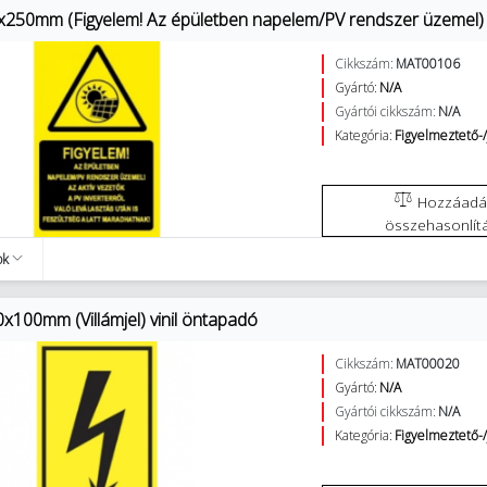
x250mm (Figyelem! Az épületben napelem/PV rendszer üzemel)
Cikkszám:
MAT00106
Gyártó:
N/A
Gyártói cikkszám:
N/A
Kategória:
Figyelmeztető-/
Hozzáadás az
összehasonlít
ok
x100mm (Villámjel) vinil öntapadó
Cikkszám:
MAT00020
Gyártó:
N/A
Gyártói cikkszám:
N/A
Kategória:
Figyelmeztető-/