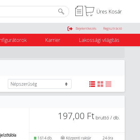
Üres Kosár
Belépés
Bejelentkezés
Regisztráció
nfigurátorok
Karrier
Lakossági világítás
197,00 Ft
bruttó / db.
jelzőtábla
1614 db.
Központi raktár
24 óra