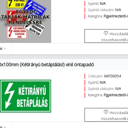
Gyártó:
N/A
Gyártói cikkszám:
N/A
Kategória:
Figyelmeztető-/
Hozzáadás az
összehasonlít
ok
0x100mm (Kétirányú betáplálás!) vinil öntapadó
Cikkszám:
MAT00054
Gyártó:
N/A
Gyártói cikkszám:
N/A
Kategória:
Figyelmeztető-/
Hozzáadás az
összehasonlít
ok