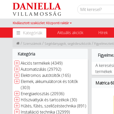
Kiválasztott szaküzlet: Központi raktár
Aktuális akciók
Hírek
Kategóriák
/
/
/
Szerszámok
Segédanyagok, segédeszközök
Figyelmeztető
Kategória
Figyelmez
Akciós termékek (4349)
A keresési
Automatizálás (29792)
termékek
Elektromos autótöltők (165)
Elemek, akkumulátorok és töltők
Matrica 6
(303)
Energiaelosztás (20936)
Hőszivattyúk és tartozékok (30)
Hűtés, fűtés, szellőzéstechnika (891)
Installáció technika (32999)