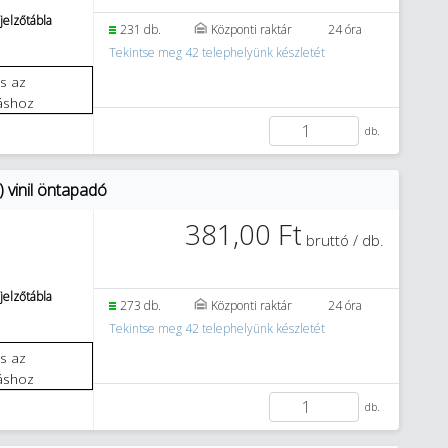
jelzőtábla
231 db.
Központi raktár
24 óra
Tekintse meg 42 telephelyünk készletét
áshoz
db.
 vinil öntapadó
381,00 Ft
bruttó / db.
jelzőtábla
273 db.
Központi raktár
24 óra
Tekintse meg 42 telephelyünk készletét
áshoz
db.