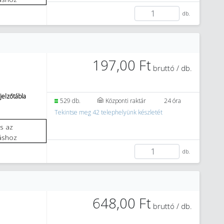
db.
197,00 Ft
bruttó / db.
jelzőtábla
529 db.
Központi raktár
24 óra
Tekintse meg 42 telephelyünk készletét
áshoz
db.
648,00 Ft
bruttó / db.