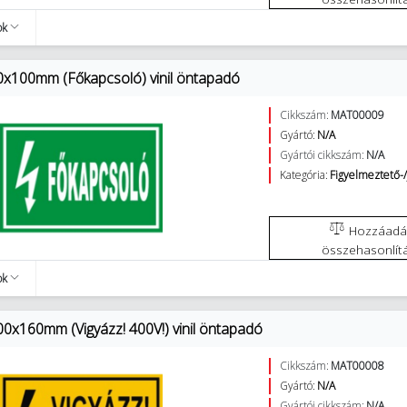
ok
0x100mm (Főkapcsoló) vinil öntapadó
Cikkszám:
MAT00009
Gyártó:
N/A
Gyártói cikkszám:
N/A
Kategória:
Figyelmeztető-/
Hozzáadás az
összehasonlít
ok
00x160mm (Vigyázz! 400V!) vinil öntapadó
Cikkszám:
MAT00008
Gyártó:
N/A
Gyártói cikkszám:
N/A