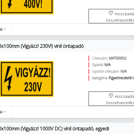
Hozzáadás az
összehasonlít
ok
0x100mm (Vigyázz! 230V!) vinil öntapadó
Cikkszám:
MAT00002
Gyártó:
N/A
Gyártói cikkszám:
N/A
Kategória:
Figyelmeztető-/
Hozzáadás az
összehasonlít
ok
0x100mm (Vigyázz! 1000V DC) vinil öntapadó, egyedi