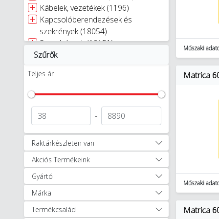
Kábelek, vezetékek (1196)
Kapcsolóberendezések és
szekrények (18054)
Szerelvények (10151)
Műszaki adat
Szűrők
Kaputechnika (9)
Napelemes rendszerek (348)
Teljes ár
Matrica 6
Világítástechnika (27331)
Villámvédelem (3886)
Egyéb (2358)
Autóápolási termékek (47)
-
Munkavédelem, védőruházat (1256)
Okosotthon megoldások (321)
Raktárkészleten van
Okosotthon csomagok (17)
Akciós Termékeink
Szerszámok (11897)
Akkumulátoros, elektromos,
Gyártó
robbanómotoros és
Műszaki adat
Márka
pneumatikus gépek (1062)
Építőipar, kert- és tereprendezés
Termékcsalád
Matrica 6