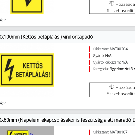
Hozzáadás az
összehasonlít
ok
0x100mm (Kettős betáplálás!) vinil öntapadó
Cikkszám:
MAT00204
Gyártó:
N/A
Gyártói cikkszám:
N/A
Kategória:
Figyelmeztető-/
Hozzáadás az
összehasonlít
ok
0x60mm (Napelem lekapcsolásakor is feszültség alatt maradó D
Cikkszám:
MAT00107