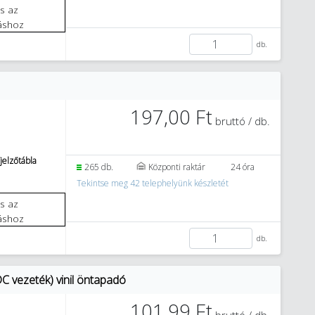
áshoz
db.
197,00 Ft
bruttó / db.
jelzőtábla
265 db.
Központi raktár
24 óra
Tekintse meg 42 telephelyünk készletét
áshoz
db.
C vezeték) vinil öntapadó
101,99 Ft