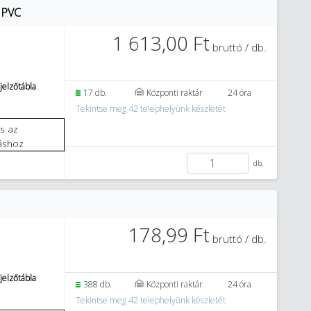
 PVC
1 613,00 Ft
bruttó / db.
jelzőtábla
17 db.
Központi raktár
24 óra
Tekintse meg 42 telephelyünk készletét
áshoz
db.
178,99 Ft
bruttó / db.
jelzőtábla
388 db.
Központi raktár
24 óra
Tekintse meg 42 telephelyünk készletét