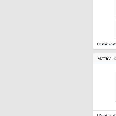
Műszaki adat
Matrica 6
Műszaki adat