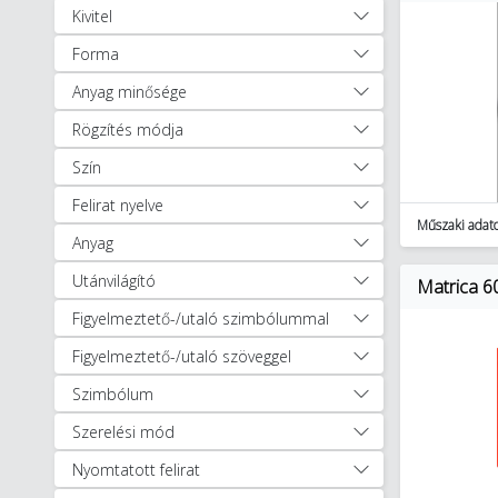
(93)
Kivitel
Elektromos szerszám
akkumulátorok és töltők (119)
Forma
Forrasztás- és
Anyag minősége
hegesztéstechnika (118)
Rögzítés módja
Kéziszerszámok (5279)
Mérő- és ellenőrző eszközök,
Szín
műszerek (634)
Felirat nyelve
Műhelyberendezés és tárolás
Műszaki adat
(549)
Anyag
Segédanyagok, segédeszközök
Utánvilágító
Matrica 6
(450)
Figyelmeztető-/utaló szimbólummal
Figyelmeztető-/jelzőtábla
(242)
Figyelmeztető-/utaló szöveggel
Fóliák (5)
Szimbólum
Jelzőszalagok (2)
Kötelek (12)
Szerelési mód
Festőeszközök és festékek
Nyomtatott felirat
(111)