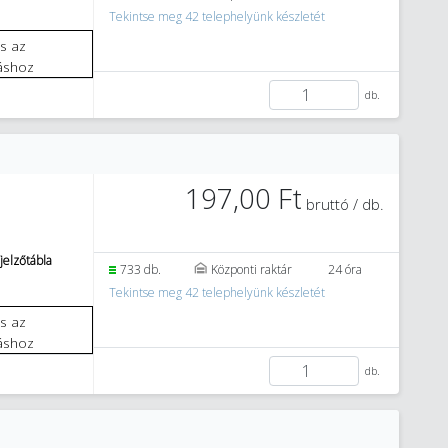
Tekintse meg 42 telephelyünk készletét
áshoz
db.
197,00 Ft
bruttó / db.
jelzőtábla
733 db.
Központi raktár
24 óra
Tekintse meg 42 telephelyünk készletét
áshoz
db.