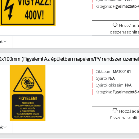
Kategória:
Figyelmeztető-/
Hozzáadás az
összehasonlít
ok
0x100mm (Figyelem! Az épületben napelem/PV rendszer üzemel)
Cikkszám:
MAT00181
Gyártó:
N/A
Gyártói cikkszám:
N/A
Kategória:
Figyelmeztető-/
Hozzáadás az
összehasonlít
ok