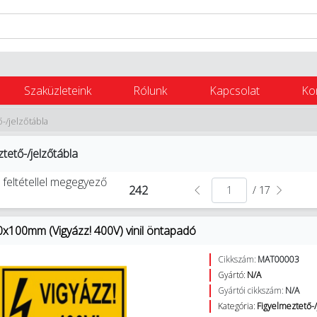
Szaküzleteink
Rólunk
Kapcsolat
Ko
-/jelzőtábla
tető-/jelzőtábla
 feltétellel megegyező
242
/ 17
0x100mm (Vigyázz! 400V) vinil öntapadó
Cikkszám:
MAT00003
Gyártó:
N/A
Gyártói cikkszám:
N/A
Kategória:
Figyelmeztető-/