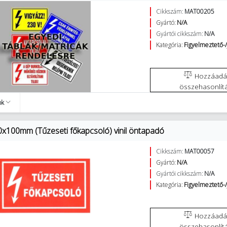
Cikkszám:
MAT00205
Gyártó:
N/A
Gyártói cikkszám:
N/A
Kategória:
Figyelmeztető-/
Hozzáadás az
összehasonlít
ok
0x100mm (Tűzeseti főkapcsoló) vinil öntapadó
Cikkszám:
MAT00057
Gyártó:
N/A
Gyártói cikkszám:
N/A
Kategória:
Figyelmeztető-/
Hozzáadás az
összehasonlít