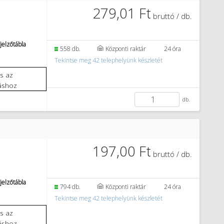
279,01 Ft
bruttó / db.
jelzőtábla
558 db.
Központi raktár
24 óra
Tekintse meg 42 telephelyünk készletét
áshoz
db.
197,00 Ft
bruttó / db.
jelzőtábla
794 db.
Központi raktár
24 óra
Tekintse meg 42 telephelyünk készletét
áshoz