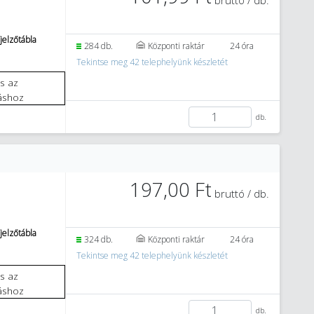
bruttó / db.
jelzőtábla
284 db.
Központi raktár
24 óra
Tekintse meg 42 telephelyünk készletét
áshoz
db.
197,00 Ft
bruttó / db.
jelzőtábla
324 db.
Központi raktár
24 óra
Tekintse meg 42 telephelyünk készletét
áshoz
db.