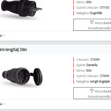
Márka:
Stilo
Gyártói cikkszám:
STI100
Kategória:
Dugvillák
Hozzáadás az
összehasonlít
ok
i lengőalj Stilo
Cikkszám:
STI099
Gyártó:
Daniella
Márka:
Stilo
Gyártói cikkszám:
STI099
Kategória:
Lengő dugaljak
Hozzáadás az
összehasonlít
ok