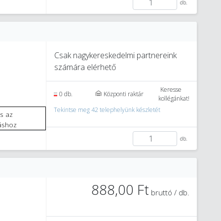
db.
Csak nagykereskedelmi partnereink
számára elérhető
2
Keresse
0 db.
Központi raktár
kollégánkat!
Tekintse meg 42 telephelyünk készletét
áshoz
db.
888,00 Ft
bruttó / db.
1