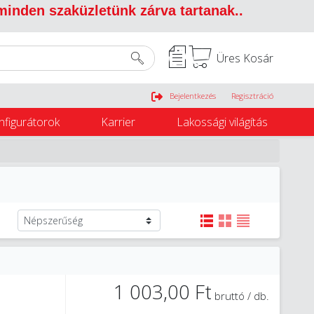
 minden szaküzletünk zárva tartanak.
.
Üres Kosár
Belépés
Bejelentkezés
Regisztráció
nfigurátorok
Karrier
Lakossági világítás
1 003,00 Ft
bruttó / db.