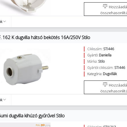
Hozzáadás az
összehasonlít
ok
 162 K dugvilla hátsó bekötés 16A/250V Stilo
Cikkszám:
STI446
Gyártó:
Daniella
Márka:
Stilo
Gyártói cikkszám:
STI446
Kategória:
Dugvillák
Hozzáadás az
összehasonlít
ok
mi dugvilla kihúzó gyűrűvel Stilo