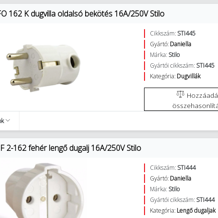
O 162 K dugvilla oldalsó bekötés 16A/250V Stilo
Cikkszám:
STI445
Gyártó:
Daniella
Márka:
Stilo
Gyártói cikkszám:
STI445
Kategória:
Dugvillák
Hozzáadás az
összehasonlít
ok
 2-162 fehér lengő dugalj 16A/250V Stilo
Cikkszám:
STI444
Gyártó:
Daniella
Márka:
Stilo
Gyártói cikkszám:
STI444
Kategória:
Lengő dugaljak