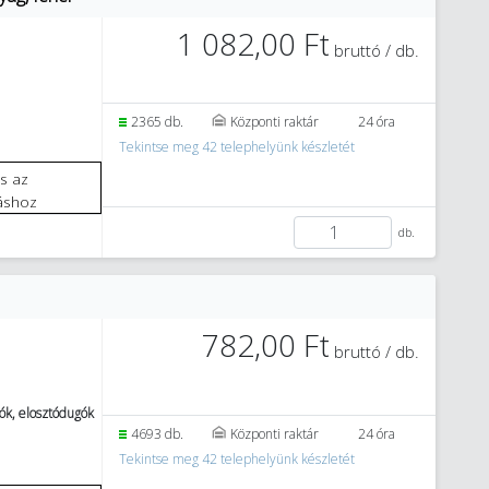
1 082,00 Ft
bruttó / db.
2365 db.
Központi raktár
24 óra
Tekintse meg 42 telephelyünk készletét
áshoz
db.
782,00 Ft
bruttó / db.
ók, elosztódugók
4693 db.
Központi raktár
24 óra
Tekintse meg 42 telephelyünk készletét