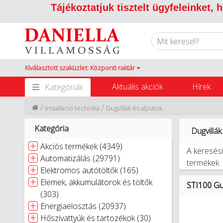
Tájékoztatjuk tisztelt ügyfeleinket,
Kiválasztott szaküzlet: Központi raktár
Aktuális akciók
Hírek
Kategóriák
/
/
Installáció technika
Dugvillák és aljzatok
Kategória
Dugvillák
Akciós termékek (4349)
A keresési
Automatizálás (29791)
termékek
Elektromos autótöltők (165)
Elemek, akkumulátorok és töltők
STI100 Gum
(303)
Energiaelosztás (20937)
Hőszivattyúk és tartozékok (30)