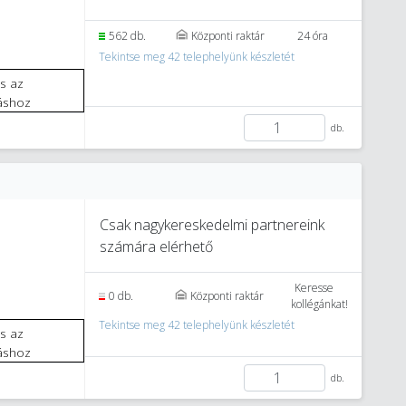
562 db.
Központi raktár
24 óra
Tekintse meg 42 telephelyünk készletét
áshoz
db.
Csak nagykereskedelmi partnereink
számára elérhető
Keresse
0 db.
Központi raktár
kollégánkat!
Tekintse meg 42 telephelyünk készletét
áshoz
db.