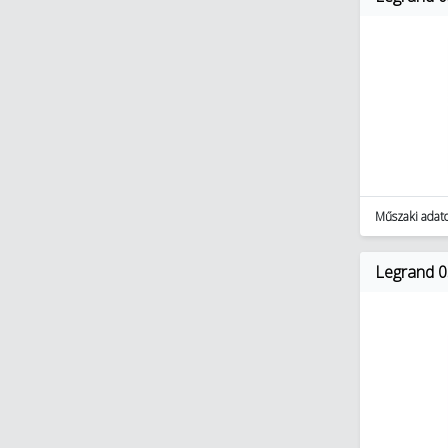
Műszaki adat
Legrand 0