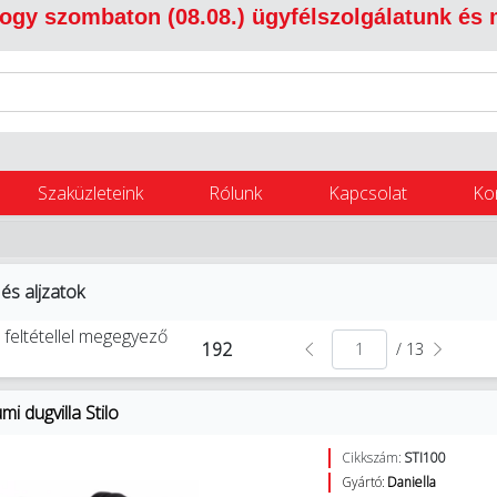
 hogy szombaton (08.08.) ügyfélszolgálatunk és
Szaküzleteink
Rólunk
Kapcsolat
Ko
 és aljzatok
 feltétellel megegyező
192
/ 13
i dugvilla Stilo
Cikkszám:
STI100
Gyártó:
Daniella