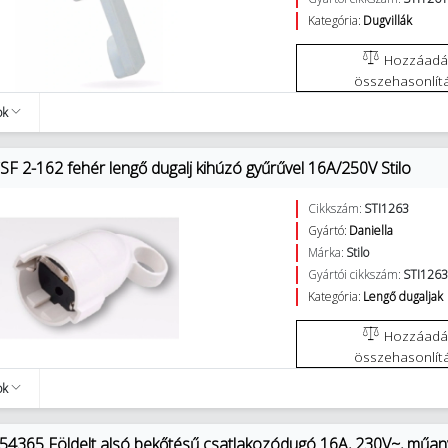
Kategória:
Dugvillák
Hozzáadás az
összehasonlít
ok
F 2-162 fehér lengő dugalj kihúzó gyűrűvel 16A/250V Stilo
Cikkszám:
STI1263
Gyártó:
Daniella
Márka:
Stilo
Gyártói cikkszám:
STI126
Kategória:
Lengő dugaljak
Hozzáadás az
összehasonlít
ok
54365 Földelt alsó bekőtésű csatlakozódugó 16A, 230V~, műan