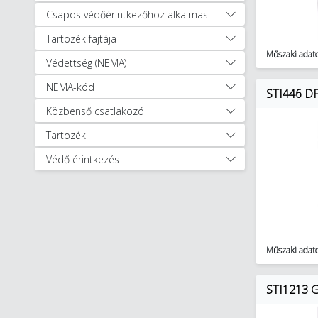
Munkavédelem, védőruházat (1256)
Csapos védőérintkezőhöz alkalmas
Okosotthon megoldások (321)
Okosotthon csomagok (17)
Tartozék fajtája
Szerszámok (11894)
Műszaki adat
Védettség (NEMA)
Lakossági világítás (2518)
NEMA-kód
STI446 DF.
Közbenső csatlakozó
Tartozék
Védő érintkezés
Műszaki adat
STI1213 Gu