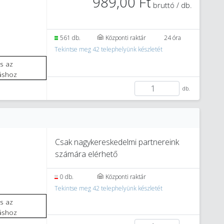
989,00 Ft
bruttó / db.
3
561 db.
Központi raktár
24 óra
Tekintse meg 42 telephelyünk készletét
áshoz
db.
Csak nagykereskedelmi partnereink
számára elérhető
0 db.
Központi raktár
Tekintse meg 42 telephelyünk készletét
áshoz