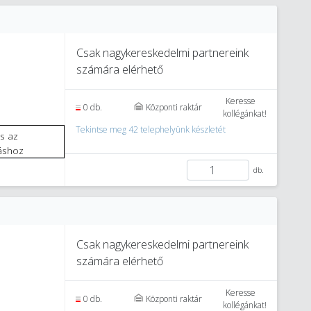
Csak nagykereskedelmi partnereink
számára elérhető
Keresse
0 db.
Központi raktár
kollégánkat!
Tekintse meg 42 telephelyünk készletét
áshoz
db.
Csak nagykereskedelmi partnereink
számára elérhető
Keresse
0 db.
Központi raktár
kollégánkat!