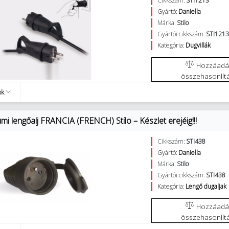
Cikkszám:
STI1213
Gyártó:
Daniella
Márka:
Stilo
Gyártói cikkszám:
STI121
Kategória:
Dugvillák
Hozzáadás az
összehasonlít
ok
i lengőalj FRANCIA (FRENCH) Stilo – Készlet erejéig!!!
Cikkszám:
STI438
Gyártó:
Daniella
Márka:
Stilo
Gyártói cikkszám:
STI438
Kategória:
Lengő dugaljak
Hozzáadás az
összehasonlít