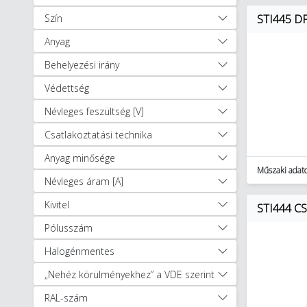
Padlódobozok, padló alatti
Szín
STI445 DF
szerelési rendszerek (885)
Anyag
Tűzvédelmi kiegészítők (61)
Villanyszerelési védőcsövek és
Behelyezési irány
tartozékai (1896)
Védettség
Tömszelencék és szigetelő
Névleges feszültség [V]
gyűrűk (1309)
Egyéb Installáció technika (188)
Csatlakoztatási technika
Kábelek, vezetékek (1196)
Anyag minősége
Kapcsolóberendezések és
Műszaki adat
szekrények (18053)
Névleges áram [A]
Szerelvények (10150)
Kivitel
STI444 CSF
Kaputechnika (9)
Pólusszám
Napelemes rendszerek (348)
Világítástechnika (27424)
Halogénmentes
Villámvédelem (3886)
„Nehéz körülményekhez” a VDE szerint
Egyéb (2252)
Autóápolási termékek (47)
RAL-szám