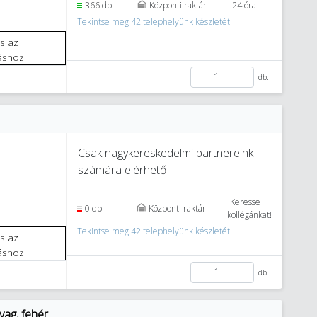
366 db.
Központi raktár
24 óra
Tekintse meg 42 telephelyünk készletét
áshoz
db.
Csak nagykereskedelmi partnereink
számára elérhető
3
Keresse
0 db.
Központi raktár
kollégánkat!
Tekintse meg 42 telephelyünk készletét
áshoz
db.
yag, fehér