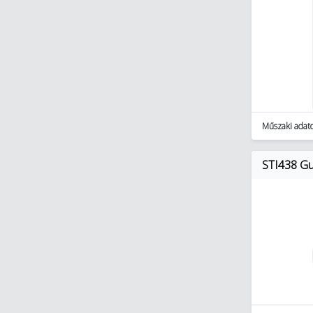
Műszaki adat
STI438 Gum