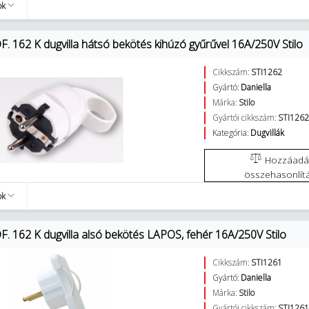
ok
. 162 K dugvilla hátsó bekötés kihúzó gyűrűvel 16A/250V Stilo
Cikkszám:
STI1262
Gyártó:
Daniella
Márka:
Stilo
Gyártói cikkszám:
STI126
Kategória:
Dugvillák
Hozzáadás az
összehasonlít
ok
F. 162 K dugvilla alsó bekötés LAPOS, fehér 16A/250V Stilo
Cikkszám:
STI1261
Gyártó:
Daniella
Márka:
Stilo
Gyártói cikkszám:
STI126