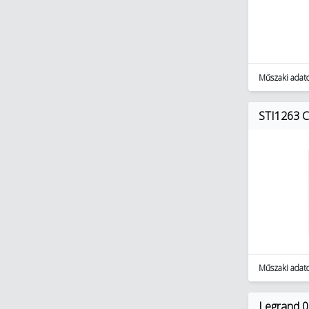
Műszaki adat
STI1263 CS
Műszaki adat
Legrand 0