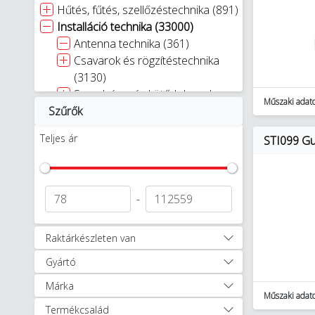
Hűtés, fűtés, szellőzéstechnika (891)
Installáció technika (33000)
Antenna technika (361)
Csavarok és rögzítéstechnika
(3130)
Szerelvény- és kötődobozok
Műszaki adat
Szűrők
(1311)
Dugvillák és aljzatok (192)
Teljes ár
STI099 Gum
Dugvillák (99)
Lengő dugaljak (93)
Elosztók, hosszabbítók (772)
Energiaoszlopok (160)
-
Kábelvédelem és szigetelés (674)
Kábel- és vezetékjelölés (784)
Raktárkészleten van
Kábelek, csövek rögzítés
Gyártó
technikája (3944)
Kábel/vezeték szerelési és
Márka
csatlakozó anyagok (2519)
Műszaki adat
Termékcsalád
Kábeltartó rendszerek (14814)