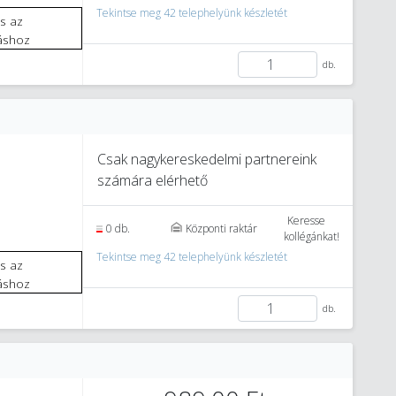
Tekintse meg 42 telephelyünk készletét
áshoz
db.
Csak nagykereskedelmi partnereink
számára elérhető
Keresse
0 db.
Központi raktár
kollégánkat!
Tekintse meg 42 telephelyünk készletét
áshoz
db.