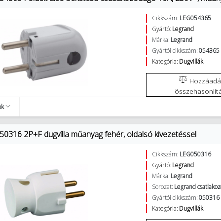
Cikkszám:
LEG054365
Gyártó:
Legrand
Márka:
Legrand
Gyártói cikkszám:
054365
Kategória:
Dugvillák
Hozzáadás az
összehasonlít
ok
50316 2P+F dugvilla műanyag fehér, oldalsó kivezetéssel
Cikkszám:
LEG050316
Gyártó:
Legrand
Márka:
Legrand
Sorozat:
Legrand csatlakoz
Gyártói cikkszám:
050316
Kategória:
Dugvillák