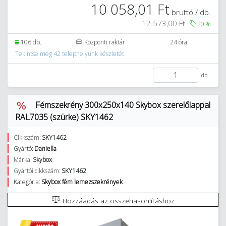
10 058,01 Ft
bruttó / db.
12 573,00 Ft
20
%
106 db.
Központi raktár
24 óra
Tekintse meg 42 telephelyünk készletét
db.
Fémszekrény 300x250x140 Skybox szerelőlappal
RAL7035 (szürke) SKY1462
Cikkszám:
SKY1462
Gyártó:
Daniella
Márka:
Skybox
Gyártói cikkszám:
SKY1462
Kategória:
Skybox fém lemezszekrények
Hozzáadás az összehasonlításhoz