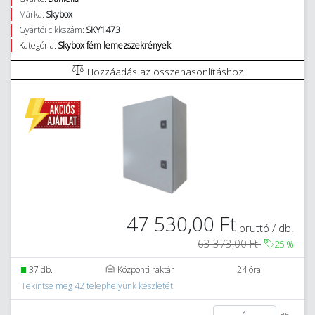
Márka:
Skybox
Gyártói cikkszám:
SKY1473
Kategória:
Skybox fém lemezszekrények
Hozzáadás az összehasonlításhoz
47 530,00 Ft
bruttó / db.
63 373,00 Ft
25
%
37 db.
Központi raktár
24 óra
Tekintse meg 42 telephelyünk készletét