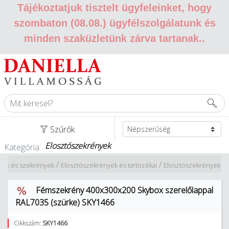
Tájékoztatjuk tisztelt ügyfeleinket, hogy
szombaton (08.08.) ügyfélszolgálatunk és
minden szaküzletünk zárva tartanak.
.
Szűrők
Elosztószekrények
Kategória:
/
/
ek és szekrények
Elosztószekrények és tartozékai
Elosztószekrények
Fémszekrény 400x300x200 Skybox szerelőlappal
RAL7035 (szürke) SKY1466
Cikkszám:
SKY1466