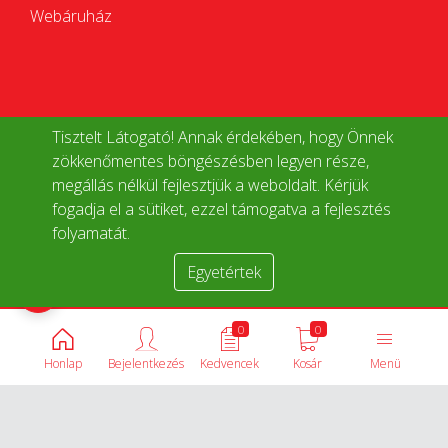
Webáruház
Tisztelt Látogató! Annak érdekében, hogy Önnek
zökkenőmentes böngészésben legyen része,
megállás nélkül fejlesztjük a weboldalt. Kérjük
fogadja el a sütiket, ezzel támogatva a fejlesztés
folyamatát.
Egyetértek
Termékek összehasonlítása
0
0
Honlap
Bejelentkezés
Kedvencek
Kosár
Menü