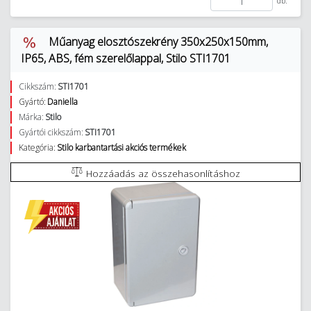
db.
Műanyag elosztószekrény 350x250x150mm,
IP65, ABS, fém szerelőlappal, Stilo STI1701
Cikkszám:
STI1701
Gyártó:
Daniella
Márka:
Stilo
Gyártói cikkszám:
STI1701
Kategória:
Stilo karbantartási akciós termékek
Hozzáadás az összehasonlításhoz