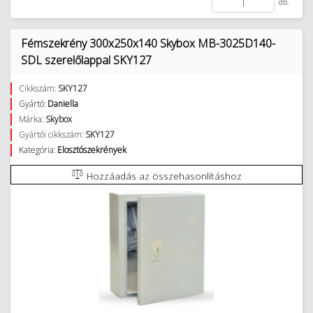
db.
Fémszekrény 300x250x140 Skybox MB-3025D140-
SDL szerelőlappal SKY127
Cikkszám:
SKY127
Gyártó:
Daniella
Márka:
Skybox
Gyártói cikkszám:
SKY127
Kategória:
Elosztószekrények
Hozzáadás az összehasonlításhoz