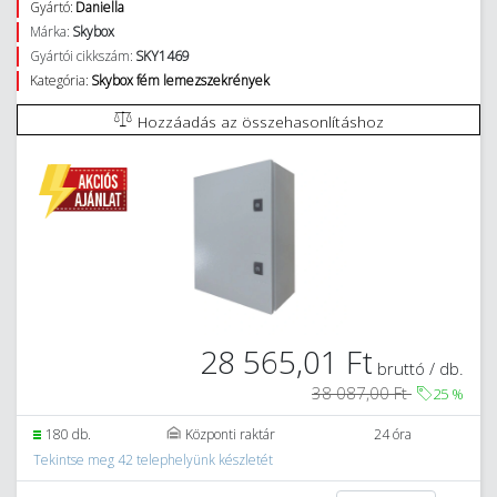
Gyártó:
Daniella
Márka:
Skybox
Gyártói cikkszám:
SKY1469
Kategória:
Skybox fém lemezszekrények
Hozzáadás az összehasonlításhoz
28 565,01 Ft
bruttó / db.
38 087,00 Ft
25
%
180 db.
Központi raktár
24 óra
Tekintse meg 42 telephelyünk készletét