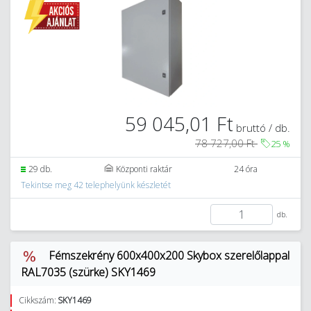
59 045,01 Ft
bruttó / db.
78 727,00 Ft
25
%
29 db.
Központi raktár
24 óra
Tekintse meg 42 telephelyünk készletét
db.
Fémszekrény 600x400x200 Skybox szerelőlappal
RAL7035 (szürke) SKY1469
Cikkszám:
SKY1469