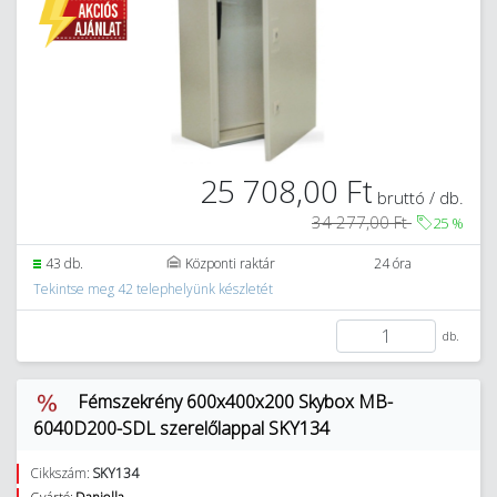
25 708,00 Ft
bruttó / db.
34 277,00 Ft
25
%
43 db.
Központi raktár
24 óra
Tekintse meg 42 telephelyünk készletét
db.
Fémszekrény 600x400x200 Skybox MB-
6040D200-SDL szerelőlappal SKY134
Cikkszám:
SKY134