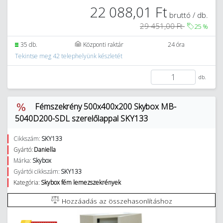
22 088,01 Ft
bruttó / db.
29 451,00 Ft
25
%
35 db.
Központi raktár
24 óra
Tekintse meg 42 telephelyünk készletét
db.
Fémszekrény 500x400x200 Skybox MB-
5040D200-SDL szerelőlappal SKY133
Cikkszám:
SKY133
Gyártó:
Daniella
Márka:
Skybox
Gyártói cikkszám:
SKY133
Kategória:
Skybox fém lemezszekrények
Hozzáadás az összehasonlításhoz