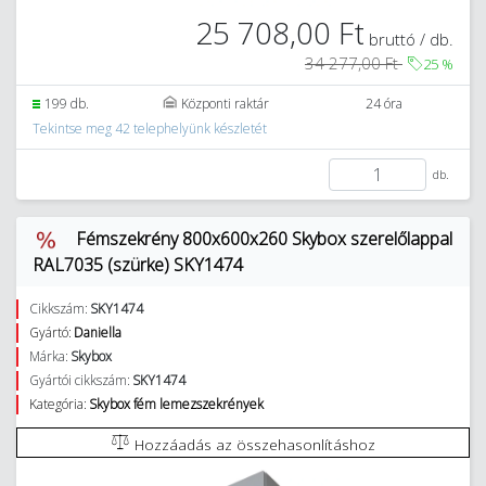
25 708,00 Ft
bruttó / db.
34 277,00 Ft
25
%
199 db.
Központi raktár
24 óra
Tekintse meg 42 telephelyünk készletét
db.
Fémszekrény 800x600x260 Skybox szerelőlappal
RAL7035 (szürke) SKY1474
Cikkszám:
SKY1474
Gyártó:
Daniella
Márka:
Skybox
Gyártói cikkszám:
SKY1474
Kategória:
Skybox fém lemezszekrények
Hozzáadás az összehasonlításhoz