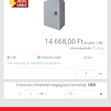
14 668,00 Ft
bruttó / db.
19 558,00 Ft
25
%
2 db.
Központi raktár
24 óra
Tekintse meg 42 telephelyünk készletét
db.
A keresési feltétellel megegyező termékek
1456
/ 98