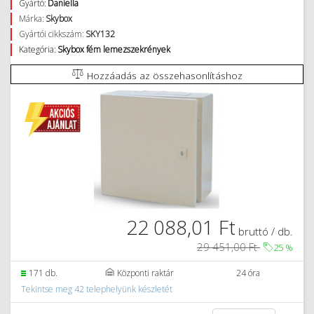
Gyártó:
Daniella
Márka:
Skybox
Gyártói cikkszám:
SKY132
Kategória:
Skybox fém lemezszekrények
Hozzáadás az összehasonlításhoz
22 088,01 Ft
bruttó / db.
29 451,00 Ft
25
%
171 db.
Központi raktár
24 óra
Tekintse meg 42 telephelyünk készletét