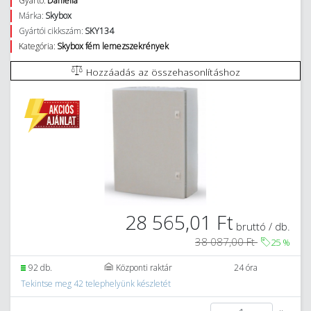
Gyártó:
Daniella
Márka:
Skybox
Gyártói cikkszám:
SKY134
Kategória:
Skybox fém lemezszekrények
Hozzáadás az összehasonlításhoz
28 565,01 Ft
bruttó / db.
38 087,00 Ft
25
%
92 db.
Központi raktár
24 óra
Tekintse meg 42 telephelyünk készletét