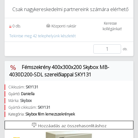
Csak nagykereskedelmi partnereink számára elérhető
Keresse
0 db.
Központi raktár
kollégánkat!
Tekintse meg 42 telephelyünk készletét
db.
Fémszekrény 400x300x200 Skybox MB-
4030D200-SDL szerelőlappal SKY131
Cikkszám:
SKY131
Gyártó:
Daniella
Márka:
Skybox
Gyártói cikkszám:
SKY131
Kategória:
Skybox fém lemezszekrények
Hozzáadás az összehasonlításhoz