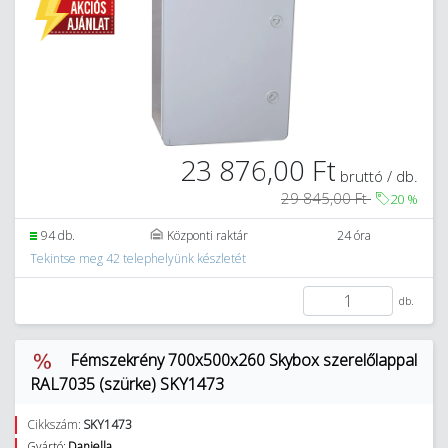
23 876,00 Ft
bruttó / db.
29 845,00 Ft
20
%
94 db.
Központi raktár
24 óra
Tekintse meg 42 telephelyünk készletét
db.
Fémszekrény 700x500x260 Skybox szerelőlappal
RAL7035 (szürke) SKY1473
Cikkszám:
SKY1473
Gyártó:
Daniella