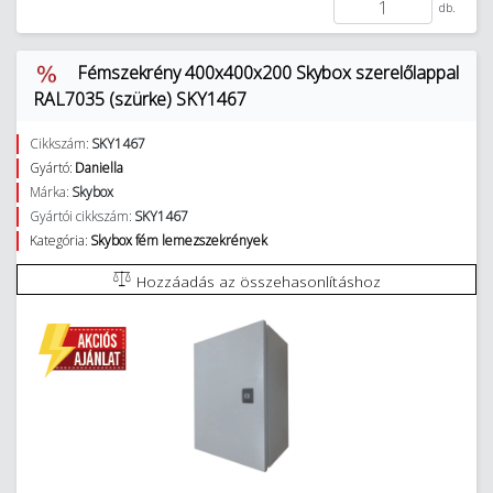
db.
Fémszekrény 400x400x200 Skybox szerelőlappal
RAL7035 (szürke) SKY1467
Cikkszám:
SKY1467
Gyártó:
Daniella
Márka:
Skybox
Gyártói cikkszám:
SKY1467
Kategória:
Skybox fém lemezszekrények
Hozzáadás az összehasonlításhoz