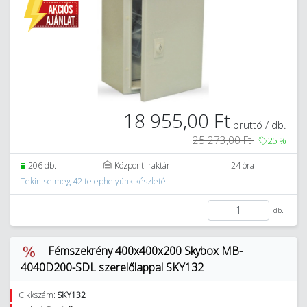
18 955,00 Ft
bruttó / db.
25 273,00 Ft
25
%
206 db.
Központi raktár
24 óra
Tekintse meg 42 telephelyünk készletét
db.
Fémszekrény 400x400x200 Skybox MB-
4040D200-SDL szerelőlappal SKY132
Cikkszám:
SKY132