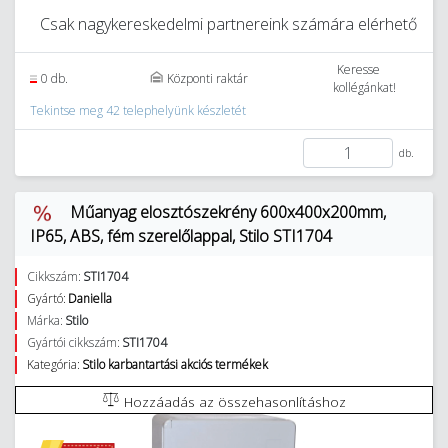
Csak nagykereskedelmi partnereink számára elérhető
Keresse
0 db.
Központi raktár
kollégánkat!
Tekintse meg 42 telephelyünk készletét
db.
Műanyag elosztószekrény 600x400x200mm,
IP65, ABS, fém szerelőlappal, Stilo STI1704
Cikkszám:
STI1704
Gyártó:
Daniella
Márka:
Stilo
Gyártói cikkszám:
STI1704
Kategória:
Stilo karbantartási akciós termékek
Hozzáadás az összehasonlításhoz