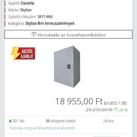
Gyártó:
Daniella
Márka:
Skybox
Gyártói cikkszám:
SKY1466
Kategória:
Skybox fém lemezszekrények
Hozzáadás az összehasonlításhoz
18 955,00 Ft
bruttó / db.
25 273,00 Ft
25
%
301 db.
Központi raktár
24 óra
Tekintse meg 42 telephelyünk készletét