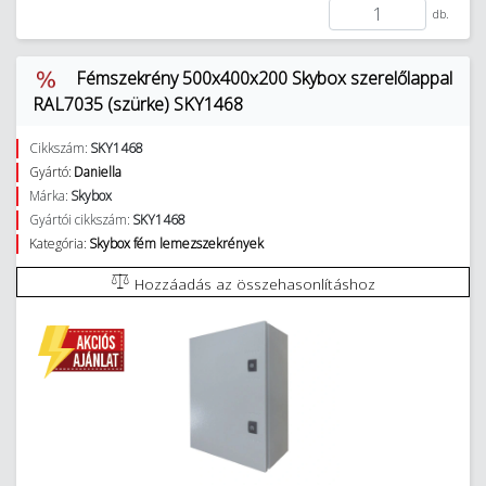
db.
Fémszekrény 500x400x200 Skybox szerelőlappal
RAL7035 (szürke) SKY1468
Cikkszám:
SKY1468
Gyártó:
Daniella
Márka:
Skybox
Gyártói cikkszám:
SKY1468
Kategória:
Skybox fém lemezszekrények
Hozzáadás az összehasonlításhoz